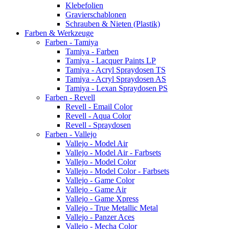
Klebefolien
Gravierschablonen
Schrauben & Nieten (Plastik)
Farben & Werkzeuge
Farben - Tamiya
Tamiya - Farben
Tamiya - Lacquer Paints LP
Tamiya - Acryl Spraydosen TS
Tamiya - Acryl Spraydosen AS
Tamiya - Lexan Spraydosen PS
Farben - Revell
Revell - Email Color
Revell - Aqua Color
Revell - Spraydosen
Farben - Vallejo
Vallejo - Model Air
Vallejo - Model Air - Farbsets
Vallejo - Model Color
Vallejo - Model Color - Farbsets
Vallejo - Game Color
Vallejo - Game Air
Vallejo - Game Xpress
Vallejo - True Metallic Metal
Vallejo - Panzer Aces
Vallejo - Mecha Color