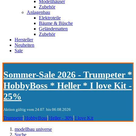
Modellhäuser
Zubehör
Anlagenbau
Elektroteile
Bäume & Büsche
Geländematten
Zubehör
Hersteller
Neuheiten
Sale
Sommer-Sale 2026 - Trumpeter *
HobbyBoss * Heller * I love Kit -
25%
Aktion gültig vom 24.07. bis 06.08.2026
Trumpeter
HobbyBoss
Heller - 30%
I love Kit
modellbau universe
Suche