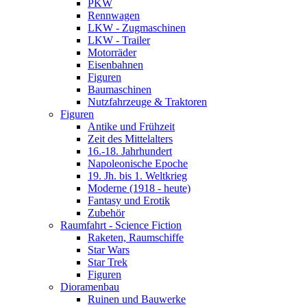
PKW
Rennwagen
LKW - Zugmaschinen
LKW - Trailer
Motorräder
Eisenbahnen
Figuren
Baumaschinen
Nutzfahrzeuge & Traktoren
Figuren
Antike und Frühzeit
Zeit des Mittelalters
16.-18. Jahrhundert
Napoleonische Epoche
19. Jh. bis 1. Weltkrieg
Moderne (1918 - heute)
Fantasy und Erotik
Zubehör
Raumfahrt - Science Fiction
Raketen, Raumschiffe
Star Wars
Star Trek
Figuren
Dioramenbau
Ruinen und Bauwerke