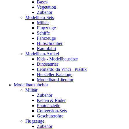
Bases
Vegetation
Zubehör
Modellbau-Sets
Militär
Flugzeuge
Schiffe
Fahrzeuge
Hubschrauber
Raumfahrt
Modellbau-Artikel
Kids - Modellbausätze
Dinosaurier
Leonardo da Vinci - Plastik
Hersteller-Kataloge
Modellbau-Literatur
Modellbauzubehör
Militär
Zubehör
Ketten & Räder
Photoätzteile
Conversion-Sets
Geschützrohre
Flugzeuge
Zubehör