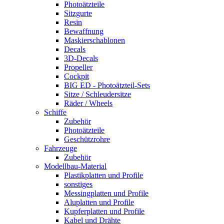
Photoätzteile
Sitzgurte
Resin
Bewaffnung
Maskierschablonen
Decals
3D-Decals
Propeller
Cockpit
BIG ED - Photoätzteil-Sets
Sitze / Schleudersitze
Räder / Wheels
Schiffe
Zubehör
Photoätzteile
Geschützrohre
Fahrzeuge
Zubehör
Modellbau-Material
Plastikplatten und Profile
sonstiges
Messingplatten und Profile
Aluplatten und Profile
Kupferplatten und Profile
Kabel und Drähte