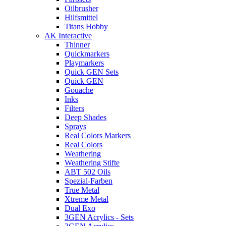
Oilbrusher
Hilfsmittel
Titans Hobby
AK Interactive
Thinner
Quickmarkers
Playmarkers
Quick GEN Sets
Quick GEN
Gouache
Inks
Filters
Deep Shades
Sprays
Real Colors Markers
Real Colors
Weathering
Weathering Stifte
ABT 502 Oils
Spezial-Farben
True Metal
Xtreme Metal
Dual Exo
3GEN Acrylics - Sets