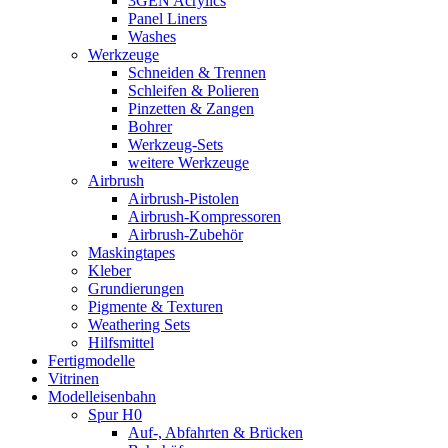
3GEN Acrylics
Panel Liners
Washes
Werkzeuge
Schneiden & Trennen
Schleifen & Polieren
Pinzetten & Zangen
Bohrer
Werkzeug-Sets
weitere Werkzeuge
Airbrush
Airbrush-Pistolen
Airbrush-Kompressoren
Airbrush-Zubehör
Maskingtapes
Kleber
Grundierungen
Pigmente & Texturen
Weathering Sets
Hilfsmittel
Fertigmodelle
Vitrinen
Modelleisenbahn
Spur H0
Auf-, Abfahrten & Brücken