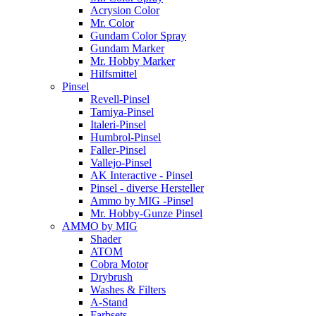
Acrysion Color
Mr. Color
Gundam Color Spray
Gundam Marker
Mr. Hobby Marker
Hilfsmittel
Pinsel
Revell-Pinsel
Tamiya-Pinsel
Italeri-Pinsel
Humbrol-Pinsel
Faller-Pinsel
Vallejo-Pinsel
AK Interactive - Pinsel
Pinsel - diverse Hersteller
Ammo by MIG -Pinsel
Mr. Hobby-Gunze Pinsel
AMMO by MIG
Shader
ATOM
Cobra Motor
Drybrush
Washes & Filters
A-Stand
Farbsets