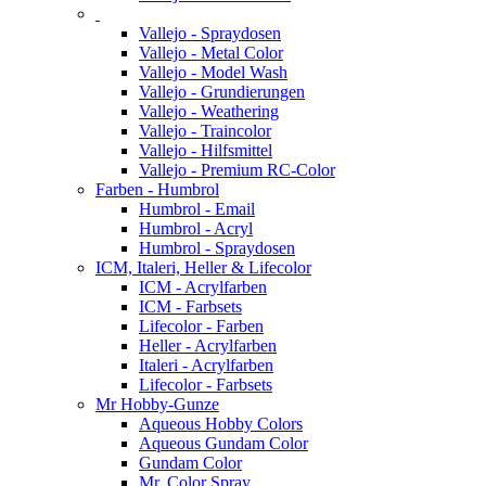
Vallejo - Spraydosen
Vallejo - Metal Color
Vallejo - Model Wash
Vallejo - Grundierungen
Vallejo - Weathering
Vallejo - Traincolor
Vallejo - Hilfsmittel
Vallejo - Premium RC-Color
Farben - Humbrol
Humbrol - Email
Humbrol - Acryl
Humbrol - Spraydosen
ICM, Italeri, Heller & Lifecolor
ICM - Acrylfarben
ICM - Farbsets
Lifecolor - Farben
Heller - Acrylfarben
Italeri - Acrylfarben
Lifecolor - Farbsets
Mr Hobby-Gunze
Aqueous Hobby Colors
Aqueous Gundam Color
Gundam Color
Mr. Color Spray