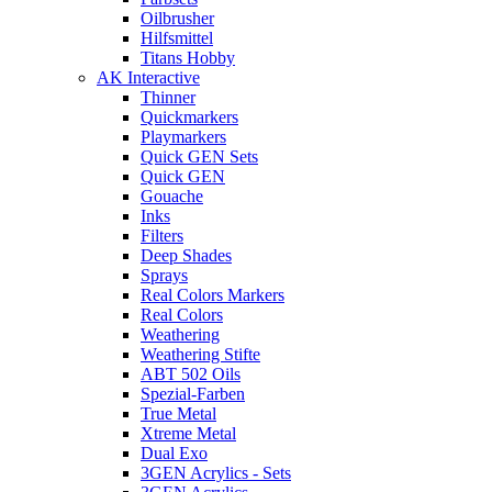
Oilbrusher
Hilfsmittel
Titans Hobby
AK Interactive
Thinner
Quickmarkers
Playmarkers
Quick GEN Sets
Quick GEN
Gouache
Inks
Filters
Deep Shades
Sprays
Real Colors Markers
Real Colors
Weathering
Weathering Stifte
ABT 502 Oils
Spezial-Farben
True Metal
Xtreme Metal
Dual Exo
3GEN Acrylics - Sets