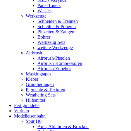
3GEN Acrylics
Panel Liners
Washes
Werkzeuge
Schneiden & Trennen
Schleifen & Polieren
Pinzetten & Zangen
Bohrer
Werkzeug-Sets
weitere Werkzeuge
Airbrush
Airbrush-Pistolen
Airbrush-Kompressoren
Airbrush-Zubehör
Maskingtapes
Kleber
Grundierungen
Pigmente & Texturen
Weathering Sets
Hilfsmittel
Fertigmodelle
Vitrinen
Modelleisenbahn
Spur H0
Auf-, Abfahrten & Brücken