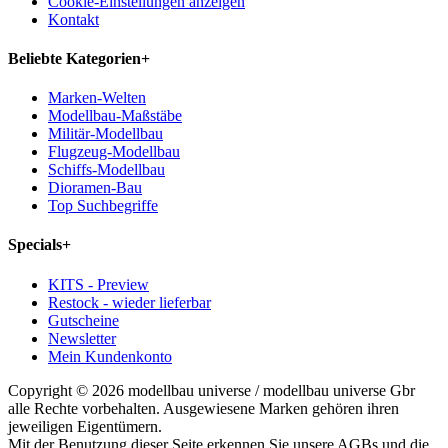
Cookie-Einstellungen anzeigen
Kontakt
Beliebte Kategorien
+
Marken-Welten
Modellbau-Maßstäbe
Militär-Modellbau
Flugzeug-Modellbau
Schiffs-Modellbau
Dioramen-Bau
Top Suchbegriffe
Specials
+
KITS - Preview
Restock - wieder lieferbar
Gutscheine
Newsletter
Mein Kundenkonto
Copyright © 2026 modellbau universe / modellbau universe Gbr
alle Rechte vorbehalten. Ausgewiesene Marken gehören ihren
jeweiligen Eigentümern.
Mit der Benutzung dieser Seite erkennen Sie unsere AGBs und die