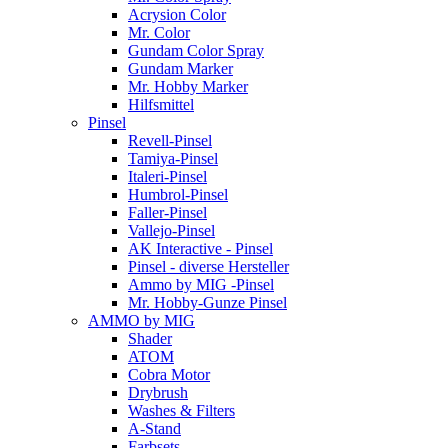
Acrysion Color
Mr. Color
Gundam Color Spray
Gundam Marker
Mr. Hobby Marker
Hilfsmittel
Pinsel
Revell-Pinsel
Tamiya-Pinsel
Italeri-Pinsel
Humbrol-Pinsel
Faller-Pinsel
Vallejo-Pinsel
AK Interactive - Pinsel
Pinsel - diverse Hersteller
Ammo by MIG -Pinsel
Mr. Hobby-Gunze Pinsel
AMMO by MIG
Shader
ATOM
Cobra Motor
Drybrush
Washes & Filters
A-Stand
Farbsets