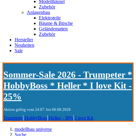
Modellhäuser
Zubehör
Anlagenbau
Elektroteile
Bäume & Büsche
Geländematten
Zubehör
Hersteller
Neuheiten
Sale
Sommer-Sale 2026 - Trumpeter *
HobbyBoss * Heller * I love Kit -
25%
Aktion gültig vom 24.07. bis 06.08.2026
Trumpeter
HobbyBoss
Heller - 30%
I love Kit
modellbau universe
Suche