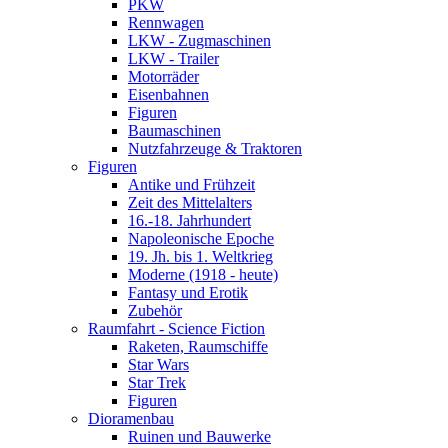
PKW
Rennwagen
LKW - Zugmaschinen
LKW - Trailer
Motorräder
Eisenbahnen
Figuren
Baumaschinen
Nutzfahrzeuge & Traktoren
Figuren
Antike und Frühzeit
Zeit des Mittelalters
16.-18. Jahrhundert
Napoleonische Epoche
19. Jh. bis 1. Weltkrieg
Moderne (1918 - heute)
Fantasy und Erotik
Zubehör
Raumfahrt - Science Fiction
Raketen, Raumschiffe
Star Wars
Star Trek
Figuren
Dioramenbau
Ruinen und Bauwerke