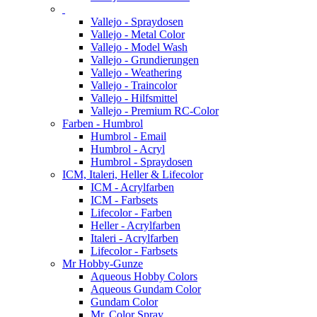
Vallejo - Spraydosen
Vallejo - Metal Color
Vallejo - Model Wash
Vallejo - Grundierungen
Vallejo - Weathering
Vallejo - Traincolor
Vallejo - Hilfsmittel
Vallejo - Premium RC-Color
Farben - Humbrol
Humbrol - Email
Humbrol - Acryl
Humbrol - Spraydosen
ICM, Italeri, Heller & Lifecolor
ICM - Acrylfarben
ICM - Farbsets
Lifecolor - Farben
Heller - Acrylfarben
Italeri - Acrylfarben
Lifecolor - Farbsets
Mr Hobby-Gunze
Aqueous Hobby Colors
Aqueous Gundam Color
Gundam Color
Mr. Color Spray