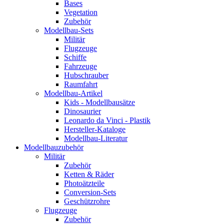
Bases
Vegetation
Zubehör
Modellbau-Sets
Militär
Flugzeuge
Schiffe
Fahrzeuge
Hubschrauber
Raumfahrt
Modellbau-Artikel
Kids - Modellbausätze
Dinosaurier
Leonardo da Vinci - Plastik
Hersteller-Kataloge
Modellbau-Literatur
Modellbauzubehör
Militär
Zubehör
Ketten & Räder
Photoätzteile
Conversion-Sets
Geschützrohre
Flugzeuge
Zubehör