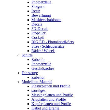
Photoätzteile
Sitzgurte
Resin
Bewaffnung
Maskierschablonen
Decals
3D-Decals
Propeller
Cockpit
BIG ED - Photoätzteil-Sets
Sitze / Schleudersitze
Räder / Wheels
Schiffe
Zubehör
Photoätzteile
Geschützrohre
Fahrzeuge
Zubehör
Modellbau-Material
Plastikplatten und Profile
sonstiges
Messingplatten und Profile
Aluplatten und Profile
Kupferplatten und Profile
Kabel und Drähte