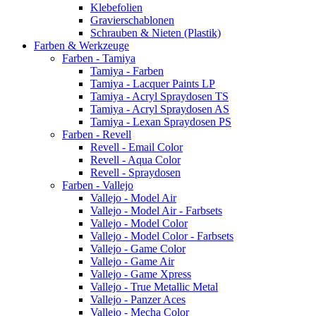
Klebefolien
Gravierschablonen
Schrauben & Nieten (Plastik)
Farben & Werkzeuge
Farben - Tamiya
Tamiya - Farben
Tamiya - Lacquer Paints LP
Tamiya - Acryl Spraydosen TS
Tamiya - Acryl Spraydosen AS
Tamiya - Lexan Spraydosen PS
Farben - Revell
Revell - Email Color
Revell - Aqua Color
Revell - Spraydosen
Farben - Vallejo
Vallejo - Model Air
Vallejo - Model Air - Farbsets
Vallejo - Model Color
Vallejo - Model Color - Farbsets
Vallejo - Game Color
Vallejo - Game Air
Vallejo - Game Xpress
Vallejo - True Metallic Metal
Vallejo - Panzer Aces
Vallejo - Mecha Color