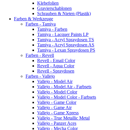
Klebefolien
Gravierschablonen
Schrauben & Nieten (Plastik)
Farben & Werkzeuge
Farben - Tamiya
Tamiya - Farben
Tamiya - Lacquer Paints LP
Tamiya - Acryl Spraydosen TS
Tamiya - Acryl Spraydosen AS
Tamiya - Lexan Spraydosen PS
Farben - Revell
Revell - Email Color
Revell - Aqua Color
Revell - Spraydosen
Farben - Vallejo
Vallejo - Model Air
Vallejo - Model Air - Farbsets
Vallejo - Model Color
Vallejo - Model Color - Farbsets
Vallejo - Game Color
Vallejo - Game Air
Vallejo - Game Xpress
Vallejo - True Metallic Metal
Vallejo - Panzer Aces
Vallejo - Mecha Color