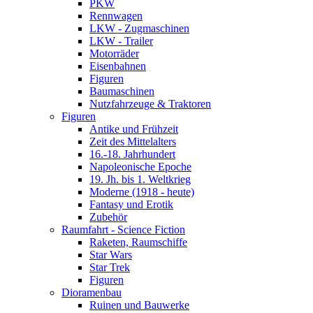
PKW
Rennwagen
LKW - Zugmaschinen
LKW - Trailer
Motorräder
Eisenbahnen
Figuren
Baumaschinen
Nutzfahrzeuge & Traktoren
Figuren
Antike und Frühzeit
Zeit des Mittelalters
16.-18. Jahrhundert
Napoleonische Epoche
19. Jh. bis 1. Weltkrieg
Moderne (1918 - heute)
Fantasy und Erotik
Zubehör
Raumfahrt - Science Fiction
Raketen, Raumschiffe
Star Wars
Star Trek
Figuren
Dioramenbau
Ruinen und Bauwerke