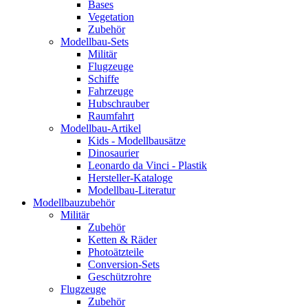
Bases
Vegetation
Zubehör
Modellbau-Sets
Militär
Flugzeuge
Schiffe
Fahrzeuge
Hubschrauber
Raumfahrt
Modellbau-Artikel
Kids - Modellbausätze
Dinosaurier
Leonardo da Vinci - Plastik
Hersteller-Kataloge
Modellbau-Literatur
Modellbauzubehör
Militär
Zubehör
Ketten & Räder
Photoätzteile
Conversion-Sets
Geschützrohre
Flugzeuge
Zubehör