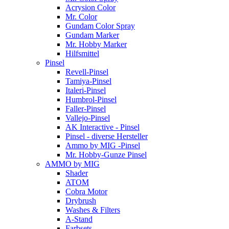
Acrysion Color
Mr. Color
Gundam Color Spray
Gundam Marker
Mr. Hobby Marker
Hilfsmittel
Pinsel
Revell-Pinsel
Tamiya-Pinsel
Italeri-Pinsel
Humbrol-Pinsel
Faller-Pinsel
Vallejo-Pinsel
AK Interactive - Pinsel
Pinsel - diverse Hersteller
Ammo by MIG -Pinsel
Mr. Hobby-Gunze Pinsel
AMMO by MIG
Shader
ATOM
Cobra Motor
Drybrush
Washes & Filters
A-Stand
Farbsets