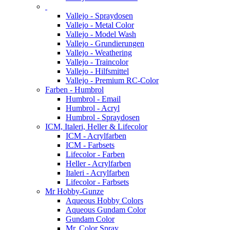
Vallejo - Spraydosen
Vallejo - Metal Color
Vallejo - Model Wash
Vallejo - Grundierungen
Vallejo - Weathering
Vallejo - Traincolor
Vallejo - Hilfsmittel
Vallejo - Premium RC-Color
Farben - Humbrol
Humbrol - Email
Humbrol - Acryl
Humbrol - Spraydosen
ICM, Italeri, Heller & Lifecolor
ICM - Acrylfarben
ICM - Farbsets
Lifecolor - Farben
Heller - Acrylfarben
Italeri - Acrylfarben
Lifecolor - Farbsets
Mr Hobby-Gunze
Aqueous Hobby Colors
Aqueous Gundam Color
Gundam Color
Mr. Color Spray