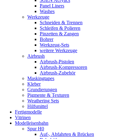
3GEN Acrylics
Panel Liners
Washes
Werkzeuge
Schneiden & Trennen
Schleifen & Polieren
Pinzetten & Zangen
Bohrer
Werkzeug-Sets
weitere Werkzeuge
Airbrush
Airbrush-Pistolen
Airbrush-Kompressoren
Airbrush-Zubehör
Maskingtapes
Kleber
Grundierungen
Pigmente & Texturen
Weathering Sets
Hilfsmittel
Fertigmodelle
Vitrinen
Modelleisenbahn
Spur H0
Auf-, Abfahrten & Brücken