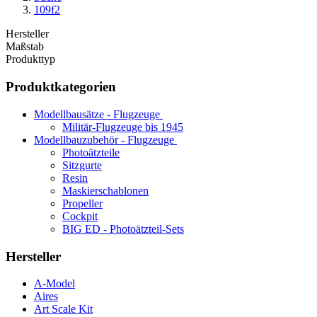
109f2
Hersteller
Maßstab
Produkttyp
Produktkategorien
Modellbausätze - Flugzeuge
Militär-Flugzeuge bis 1945
Modellbauzubehör - Flugzeuge
Photoätzteile
Sitzgurte
Resin
Maskierschablonen
Propeller
Cockpit
BIG ED - Photoätzteil-Sets
Hersteller
A-Model
Aires
Art Scale Kit