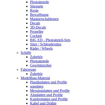
Photoätzteile
Sitzgurte
Resin
Bewaffnung
Maskierschablonen
Decals
3D-Decals
Propeller
Cockpit
BIG ED - Photoätzteil-Sets
Sitze / Schleudersitze
Räder / Wheels
Schiffe
Zubehör
Photoätzteile
Geschützrohre
Fahrzeuge
Zubehör
Modellbau-Material
Plastikplatten und Profile
sonstiges
Messingplatten und Profile
Aluplatten und Profile
Kupferplatten und Profile
Kabel und Drähte