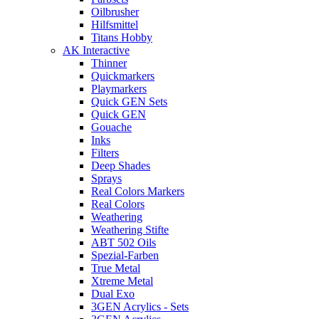
Oilbrusher
Hilfsmittel
Titans Hobby
AK Interactive
Thinner
Quickmarkers
Playmarkers
Quick GEN Sets
Quick GEN
Gouache
Inks
Filters
Deep Shades
Sprays
Real Colors Markers
Real Colors
Weathering
Weathering Stifte
ABT 502 Oils
Spezial-Farben
True Metal
Xtreme Metal
Dual Exo
3GEN Acrylics - Sets