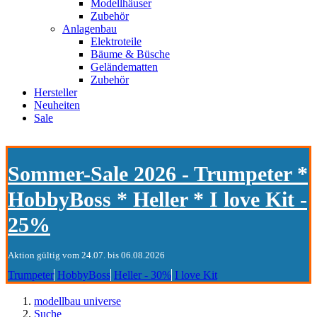
Modellhäuser
Zubehör
Anlagenbau
Elektroteile
Bäume & Büsche
Geländematten
Zubehör
Hersteller
Neuheiten
Sale
Sommer-Sale 2026 - Trumpeter *
HobbyBoss * Heller * I love Kit -
25%
Aktion gültig vom 24.07. bis 06.08.2026
Trumpeter
HobbyBoss
Heller - 30%
I love Kit
modellbau universe
Suche