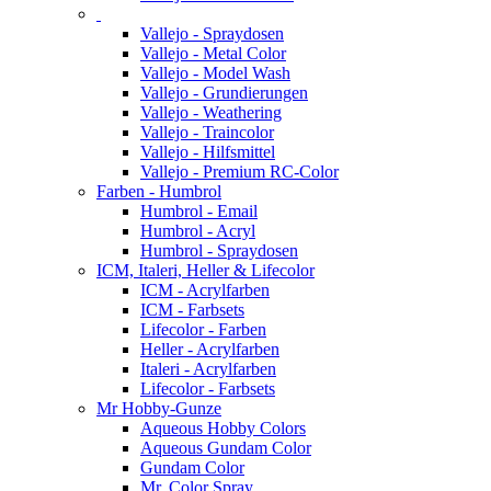
Vallejo - Spraydosen
Vallejo - Metal Color
Vallejo - Model Wash
Vallejo - Grundierungen
Vallejo - Weathering
Vallejo - Traincolor
Vallejo - Hilfsmittel
Vallejo - Premium RC-Color
Farben - Humbrol
Humbrol - Email
Humbrol - Acryl
Humbrol - Spraydosen
ICM, Italeri, Heller & Lifecolor
ICM - Acrylfarben
ICM - Farbsets
Lifecolor - Farben
Heller - Acrylfarben
Italeri - Acrylfarben
Lifecolor - Farbsets
Mr Hobby-Gunze
Aqueous Hobby Colors
Aqueous Gundam Color
Gundam Color
Mr. Color Spray