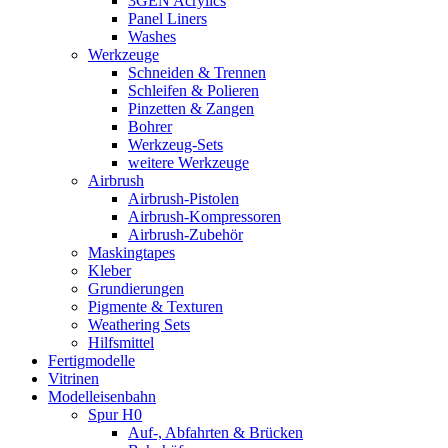
3GEN Acrylics
Panel Liners
Washes
Werkzeuge
Schneiden & Trennen
Schleifen & Polieren
Pinzetten & Zangen
Bohrer
Werkzeug-Sets
weitere Werkzeuge
Airbrush
Airbrush-Pistolen
Airbrush-Kompressoren
Airbrush-Zubehör
Maskingtapes
Kleber
Grundierungen
Pigmente & Texturen
Weathering Sets
Hilfsmittel
Fertigmodelle
Vitrinen
Modelleisenbahn
Spur H0
Auf-, Abfahrten & Brücken