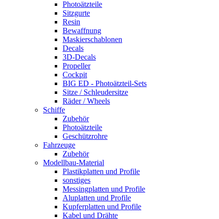
Photoätzteile
Sitzgurte
Resin
Bewaffnung
Maskierschablonen
Decals
3D-Decals
Propeller
Cockpit
BIG ED - Photoätzteil-Sets
Sitze / Schleudersitze
Räder / Wheels
Schiffe
Zubehör
Photoätzteile
Geschützrohre
Fahrzeuge
Zubehör
Modellbau-Material
Plastikplatten und Profile
sonstiges
Messingplatten und Profile
Aluplatten und Profile
Kupferplatten und Profile
Kabel und Drähte