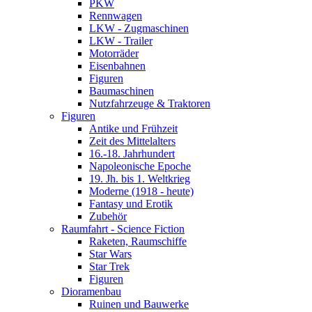
PKW
Rennwagen
LKW - Zugmaschinen
LKW - Trailer
Motorräder
Eisenbahnen
Figuren
Baumaschinen
Nutzfahrzeuge & Traktoren
Figuren
Antike und Frühzeit
Zeit des Mittelalters
16.-18. Jahrhundert
Napoleonische Epoche
19. Jh. bis 1. Weltkrieg
Moderne (1918 - heute)
Fantasy und Erotik
Zubehör
Raumfahrt - Science Fiction
Raketen, Raumschiffe
Star Wars
Star Trek
Figuren
Dioramenbau
Ruinen und Bauwerke