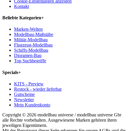
Cookie-Einstellungen anzeigen
Kontakt
Beliebte Kategorien
+
Marken-Welten
Modellbau-Maßstäbe
Militär-Modellbau
Flugzeug-Modellbau
Schiffs-Modellbau
Dioramen-Bau
Top Suchbegriffe
Specials
+
KITS - Preview
Restock - wieder lieferbar
Gutscheine
Newsletter
Mein Kundenkonto
Copyright © 2026 modellbau universe / modellbau universe Gbr
alle Rechte vorbehalten. Ausgewiesene Marken gehören ihren
jeweiligen Eigentümern.
Mit der Benutzung dieser Seite erkennen Sie unsere AGBs und die