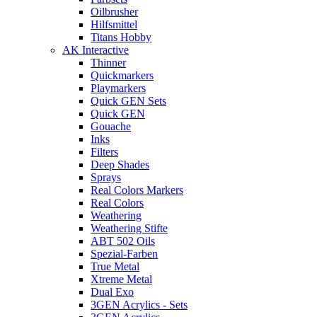
Oilbrusher
Hilfsmittel
Titans Hobby
AK Interactive
Thinner
Quickmarkers
Playmarkers
Quick GEN Sets
Quick GEN
Gouache
Inks
Filters
Deep Shades
Sprays
Real Colors Markers
Real Colors
Weathering
Weathering Stifte
ABT 502 Oils
Spezial-Farben
True Metal
Xtreme Metal
Dual Exo
3GEN Acrylics - Sets