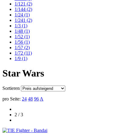
1/121
(2)
1/144
(2)
1/24
(1)
1/241
(2)
1/3
(1)
1/48
(1)
1/52
(1)
1/56
(1)
1/57
(2)
1/72
(11)
1/9
(1)
Star Wars
Sortieren
pro Seite:
24
48
96
A
2 / 3