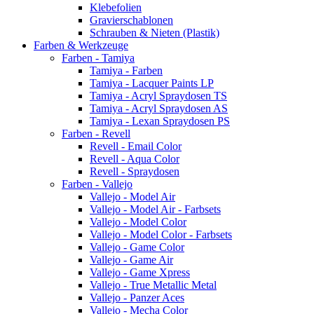
Klebefolien
Gravierschablonen
Schrauben & Nieten (Plastik)
Farben & Werkzeuge
Farben - Tamiya
Tamiya - Farben
Tamiya - Lacquer Paints LP
Tamiya - Acryl Spraydosen TS
Tamiya - Acryl Spraydosen AS
Tamiya - Lexan Spraydosen PS
Farben - Revell
Revell - Email Color
Revell - Aqua Color
Revell - Spraydosen
Farben - Vallejo
Vallejo - Model Air
Vallejo - Model Air - Farbsets
Vallejo - Model Color
Vallejo - Model Color - Farbsets
Vallejo - Game Color
Vallejo - Game Air
Vallejo - Game Xpress
Vallejo - True Metallic Metal
Vallejo - Panzer Aces
Vallejo - Mecha Color