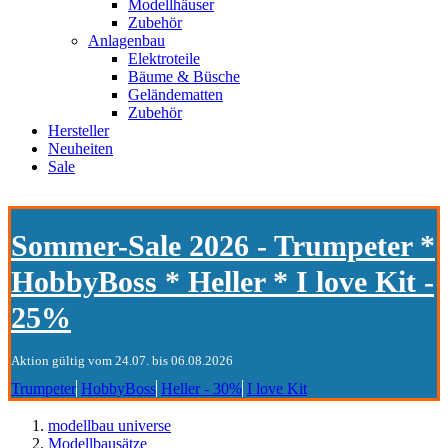
Modellhäuser
Zubehör
Anlagenbau
Elektroteile
Bäume & Büsche
Geländematten
Zubehör
Hersteller
Neuheiten
Sale
Sommer-Sale 2026 - Trumpeter *
HobbyBoss * Heller * I love Kit -
25%
Aktion gültig vom 24.07. bis 06.08.2026
Trumpeter
HobbyBoss
Heller - 30%
I love Kit
modellbau universe
Modellbausätze