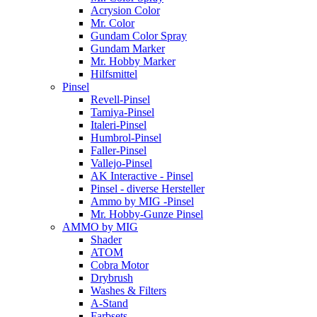
Acrysion Color
Mr. Color
Gundam Color Spray
Gundam Marker
Mr. Hobby Marker
Hilfsmittel
Pinsel
Revell-Pinsel
Tamiya-Pinsel
Italeri-Pinsel
Humbrol-Pinsel
Faller-Pinsel
Vallejo-Pinsel
AK Interactive - Pinsel
Pinsel - diverse Hersteller
Ammo by MIG -Pinsel
Mr. Hobby-Gunze Pinsel
AMMO by MIG
Shader
ATOM
Cobra Motor
Drybrush
Washes & Filters
A-Stand
Farbsets