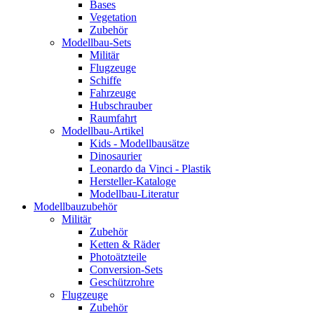
Bases
Vegetation
Zubehör
Modellbau-Sets
Militär
Flugzeuge
Schiffe
Fahrzeuge
Hubschrauber
Raumfahrt
Modellbau-Artikel
Kids - Modellbausätze
Dinosaurier
Leonardo da Vinci - Plastik
Hersteller-Kataloge
Modellbau-Literatur
Modellbauzubehör
Militär
Zubehör
Ketten & Räder
Photoätzteile
Conversion-Sets
Geschützrohre
Flugzeuge
Zubehör