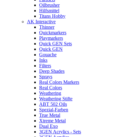
Oilbrusher
Hilfsmittel
Titans Hobby
AK Interactive
Thinner
Quickmarkers
Playmarkers
Quick GEN Sets
Quick GEN
Gouache
Inks
Filters
Deep Shades
Sprays
Real Colors Markers
Real Colors
Weathering
Weathering Stifte
ABT 502 Oils
Spezial-Farben
True Metal
Xtreme Metal
Dual Exo
3GEN Acrylics - Sets