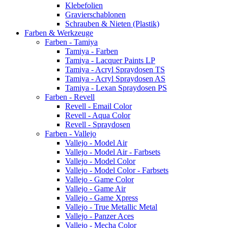
Klebefolien
Gravierschablonen
Schrauben & Nieten (Plastik)
Farben & Werkzeuge
Farben - Tamiya
Tamiya - Farben
Tamiya - Lacquer Paints LP
Tamiya - Acryl Spraydosen TS
Tamiya - Acryl Spraydosen AS
Tamiya - Lexan Spraydosen PS
Farben - Revell
Revell - Email Color
Revell - Aqua Color
Revell - Spraydosen
Farben - Vallejo
Vallejo - Model Air
Vallejo - Model Air - Farbsets
Vallejo - Model Color
Vallejo - Model Color - Farbsets
Vallejo - Game Color
Vallejo - Game Air
Vallejo - Game Xpress
Vallejo - True Metallic Metal
Vallejo - Panzer Aces
Vallejo - Mecha Color