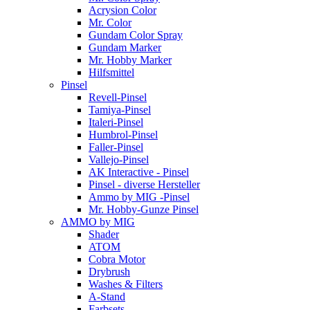
Acrysion Color
Mr. Color
Gundam Color Spray
Gundam Marker
Mr. Hobby Marker
Hilfsmittel
Pinsel
Revell-Pinsel
Tamiya-Pinsel
Italeri-Pinsel
Humbrol-Pinsel
Faller-Pinsel
Vallejo-Pinsel
AK Interactive - Pinsel
Pinsel - diverse Hersteller
Ammo by MIG -Pinsel
Mr. Hobby-Gunze Pinsel
AMMO by MIG
Shader
ATOM
Cobra Motor
Drybrush
Washes & Filters
A-Stand
Farbsets