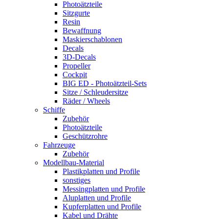
Photoätzteile
Sitzgurte
Resin
Bewaffnung
Maskierschablonen
Decals
3D-Decals
Propeller
Cockpit
BIG ED - Photoätzteil-Sets
Sitze / Schleudersitze
Räder / Wheels
Schiffe
Zubehör
Photoätzteile
Geschützrohre
Fahrzeuge
Zubehör
Modellbau-Material
Plastikplatten und Profile
sonstiges
Messingplatten und Profile
Aluplatten und Profile
Kupferplatten und Profile
Kabel und Drähte