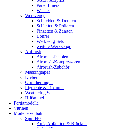
3GEN Acrylics
Panel Liners
Washes
Werkzeuge
Schneiden & Trennen
Schleifen & Polieren
Pinzetten & Zangen
Bohrer
Werkzeug-Sets
weitere Werkzeuge
Airbrush
Airbrush-Pistolen
Airbrush-Kompressoren
Airbrush-Zubehör
Maskingtapes
Kleber
Grundierungen
Pigmente & Texturen
Weathering Sets
Hilfsmittel
Fertigmodelle
Vitrinen
Modelleisenbahn
Spur H0
Auf-, Abfahrten & Brücken