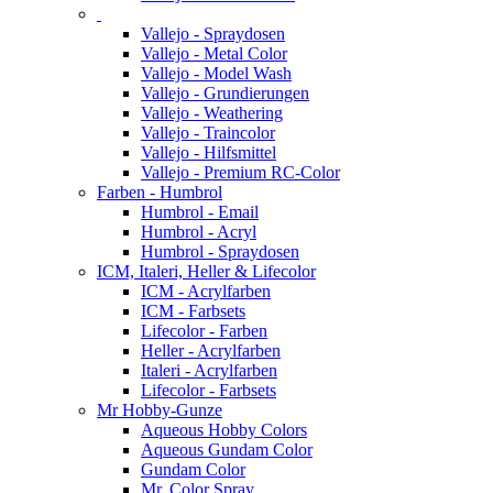
Vallejo - Spraydosen
Vallejo - Metal Color
Vallejo - Model Wash
Vallejo - Grundierungen
Vallejo - Weathering
Vallejo - Traincolor
Vallejo - Hilfsmittel
Vallejo - Premium RC-Color
Farben - Humbrol
Humbrol - Email
Humbrol - Acryl
Humbrol - Spraydosen
ICM, Italeri, Heller & Lifecolor
ICM - Acrylfarben
ICM - Farbsets
Lifecolor - Farben
Heller - Acrylfarben
Italeri - Acrylfarben
Lifecolor - Farbsets
Mr Hobby-Gunze
Aqueous Hobby Colors
Aqueous Gundam Color
Gundam Color
Mr. Color Spray