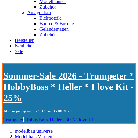
Modellhäuser
Zubehör
Anlagenbau
Elektroteile
Bäume & Büsche
Geländematten
Zubehör
Hersteller
Neuheiten
Sale
Sommer-Sale 2026 - Trumpeter *
HobbyBoss * Heller * I love Kit -
25%
Aktion gültig vom 24.07. bis 06.08.2026
Trumpeter
HobbyBoss
Heller - 30%
I love Kit
modellbau universe
Modellbau-Marken