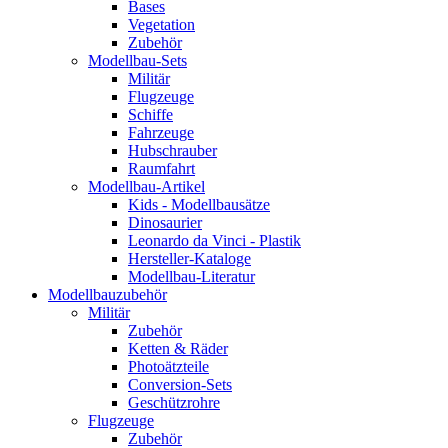
Bases
Vegetation
Zubehör
Modellbau-Sets
Militär
Flugzeuge
Schiffe
Fahrzeuge
Hubschrauber
Raumfahrt
Modellbau-Artikel
Kids - Modellbausätze
Dinosaurier
Leonardo da Vinci - Plastik
Hersteller-Kataloge
Modellbau-Literatur
Modellbauzubehör
Militär
Zubehör
Ketten & Räder
Photoätzteile
Conversion-Sets
Geschützrohre
Flugzeuge
Zubehör