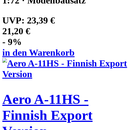
1:72 · Modellbausatz
UVP:
23,39 €
21,20 €
- 9%
in den Warenkorb
Aero A-11HS -
Finnish Export