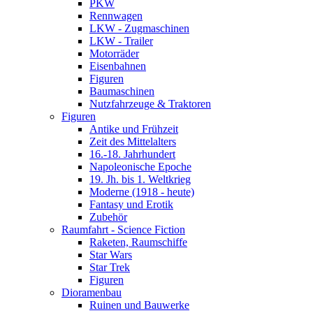
PKW
Rennwagen
LKW - Zugmaschinen
LKW - Trailer
Motorräder
Eisenbahnen
Figuren
Baumaschinen
Nutzfahrzeuge & Traktoren
Figuren
Antike und Frühzeit
Zeit des Mittelalters
16.-18. Jahrhundert
Napoleonische Epoche
19. Jh. bis 1. Weltkrieg
Moderne (1918 - heute)
Fantasy und Erotik
Zubehör
Raumfahrt - Science Fiction
Raketen, Raumschiffe
Star Wars
Star Trek
Figuren
Dioramenbau
Ruinen und Bauwerke