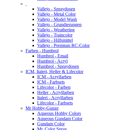
Vallejo - Spraydosen
Vallejo - Metal Color
Vallejo - Model Wash
Vallejo - Grundierungen
Vallejo - Weathering
Vallejo - Traincolor
Vallejo - Hilfsmittel
Vallejo - Premium RC-Color
Farben - Humbrol
Humbrol - Email
Humbrol - Acryl
Humbrol - Spraydosen
ICM, Italeri, Heller & Lifecolor
ICM - Acrylfarben
ICM - Farbsets
Lifecolor - Farben
Heller - Acrylfarben
Italeri - Acrylfarben
Lifecolor - Farbsets
Mr Hobby-Gunze
Aqueous Hobby Colors
Aqueous Gundam Color
Gundam Color
Mr. Color Spray