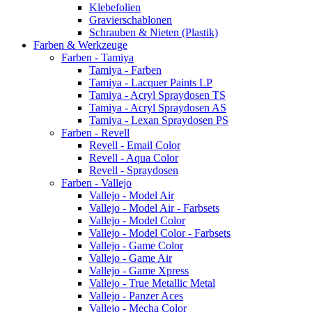
Klebefolien
Gravierschablonen
Schrauben & Nieten (Plastik)
Farben & Werkzeuge
Farben - Tamiya
Tamiya - Farben
Tamiya - Lacquer Paints LP
Tamiya - Acryl Spraydosen TS
Tamiya - Acryl Spraydosen AS
Tamiya - Lexan Spraydosen PS
Farben - Revell
Revell - Email Color
Revell - Aqua Color
Revell - Spraydosen
Farben - Vallejo
Vallejo - Model Air
Vallejo - Model Air - Farbsets
Vallejo - Model Color
Vallejo - Model Color - Farbsets
Vallejo - Game Color
Vallejo - Game Air
Vallejo - Game Xpress
Vallejo - True Metallic Metal
Vallejo - Panzer Aces
Vallejo - Mecha Color