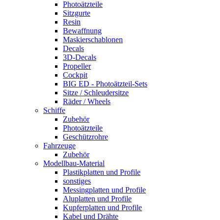
Photoätzteile
Sitzgurte
Resin
Bewaffnung
Maskierschablonen
Decals
3D-Decals
Propeller
Cockpit
BIG ED - Photoätzteil-Sets
Sitze / Schleudersitze
Räder / Wheels
Schiffe
Zubehör
Photoätzteile
Geschützrohre
Fahrzeuge
Zubehör
Modellbau-Material
Plastikplatten und Profile
sonstiges
Messingplatten und Profile
Aluplatten und Profile
Kupferplatten und Profile
Kabel und Drähte