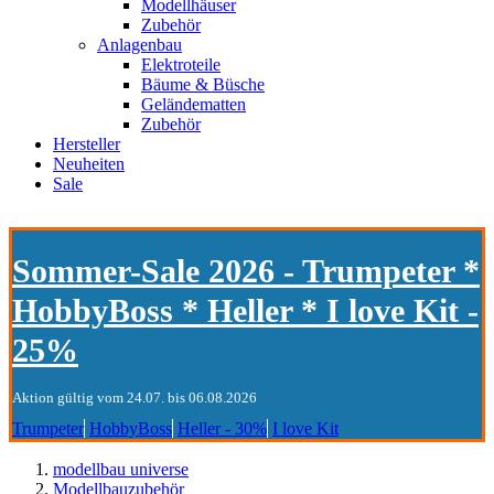
Modellhäuser
Zubehör
Anlagenbau
Elektroteile
Bäume & Büsche
Geländematten
Zubehör
Hersteller
Neuheiten
Sale
Sommer-Sale 2026 - Trumpeter *
HobbyBoss * Heller * I love Kit -
25%
Aktion gültig vom 24.07. bis 06.08.2026
Trumpeter
HobbyBoss
Heller - 30%
I love Kit
modellbau universe
Modellbauzubehör