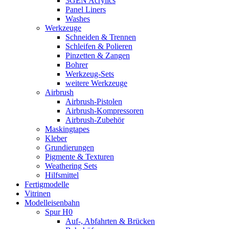
3GEN Acrylics
Panel Liners
Washes
Werkzeuge
Schneiden & Trennen
Schleifen & Polieren
Pinzetten & Zangen
Bohrer
Werkzeug-Sets
weitere Werkzeuge
Airbrush
Airbrush-Pistolen
Airbrush-Kompressoren
Airbrush-Zubehör
Maskingtapes
Kleber
Grundierungen
Pigmente & Texturen
Weathering Sets
Hilfsmittel
Fertigmodelle
Vitrinen
Modelleisenbahn
Spur H0
Auf-, Abfahrten & Brücken