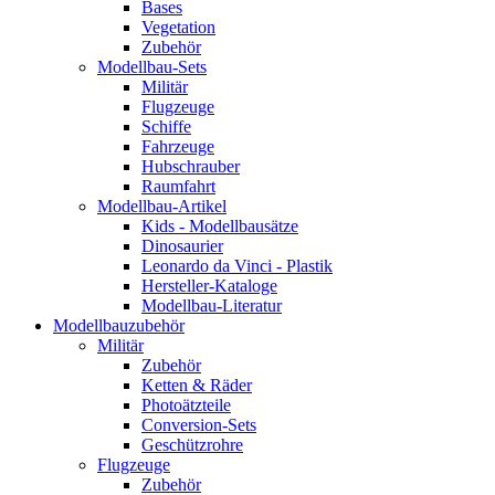
Bases
Vegetation
Zubehör
Modellbau-Sets
Militär
Flugzeuge
Schiffe
Fahrzeuge
Hubschrauber
Raumfahrt
Modellbau-Artikel
Kids - Modellbausätze
Dinosaurier
Leonardo da Vinci - Plastik
Hersteller-Kataloge
Modellbau-Literatur
Modellbauzubehör
Militär
Zubehör
Ketten & Räder
Photoätzteile
Conversion-Sets
Geschützrohre
Flugzeuge
Zubehör