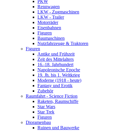
PKW
Rennwagen
LKW - Zugmaschinen
LKW - Trailer
Motorräder
Eisenbahnen
Figuren
Baumaschinen
Nutzfahrzeuge & Traktoren
Figuren
Antike und Frühzeit
Zeit des Mittelalters
16.-18. Jahrhundert
Napoleonische Epoche
19. Jh. bis 1. Weltkrieg
Moderne (1918 - heute)
Fantasy und Erotik
Zubehör
Raumfahrt - Science Fiction
Raketen, Raumschiffe
Star Wars
Star Trek
Figuren
Dioramenbau
Ruinen und Bauwerke