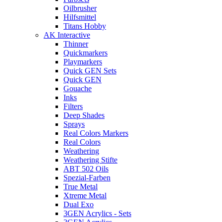
Oilbrusher
Hilfsmittel
Titans Hobby
AK Interactive
Thinner
Quickmarkers
Playmarkers
Quick GEN Sets
Quick GEN
Gouache
Inks
Filters
Deep Shades
Sprays
Real Colors Markers
Real Colors
Weathering
Weathering Stifte
ABT 502 Oils
Spezial-Farben
True Metal
Xtreme Metal
Dual Exo
3GEN Acrylics - Sets