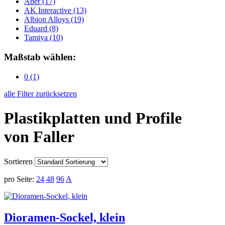
Aber
(17)
AK Interactive
(13)
Albion Alloys
(19)
Eduard
(8)
Tamiya
(10)
Maßstab wählen:
0
(1)
alle Filter zurücksetzen
Plastikplatten und Profile
von Faller
Sortieren
pro Seite:
24
48
96
A
Dioramen-Sockel, klein