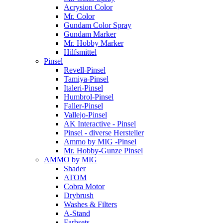
Acrysion Color
Mr. Color
Gundam Color Spray
Gundam Marker
Mr. Hobby Marker
Hilfsmittel
Pinsel
Revell-Pinsel
Tamiya-Pinsel
Italeri-Pinsel
Humbrol-Pinsel
Faller-Pinsel
Vallejo-Pinsel
AK Interactive - Pinsel
Pinsel - diverse Hersteller
Ammo by MIG -Pinsel
Mr. Hobby-Gunze Pinsel
AMMO by MIG
Shader
ATOM
Cobra Motor
Drybrush
Washes & Filters
A-Stand
Farbsets