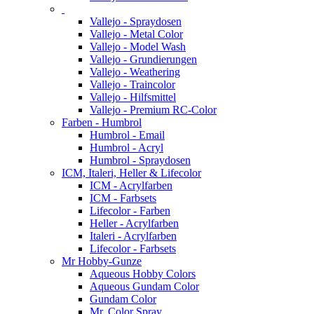
Vallejo - Spraydosen
Vallejo - Metal Color
Vallejo - Model Wash
Vallejo - Grundierungen
Vallejo - Weathering
Vallejo - Traincolor
Vallejo - Hilfsmittel
Vallejo - Premium RC-Color
Farben - Humbrol
Humbrol - Email
Humbrol - Acryl
Humbrol - Spraydosen
ICM, Italeri, Heller & Lifecolor
ICM - Acrylfarben
ICM - Farbsets
Lifecolor - Farben
Heller - Acrylfarben
Italeri - Acrylfarben
Lifecolor - Farbsets
Mr Hobby-Gunze
Aqueous Hobby Colors
Aqueous Gundam Color
Gundam Color
Mr. Color Spray