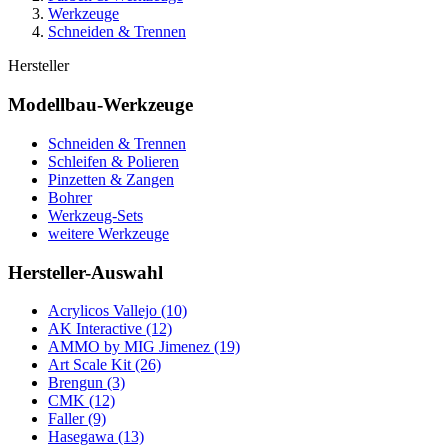
Werkzeuge
Schneiden & Trennen
Hersteller
Modellbau-Werkzeuge
Schneiden & Trennen
Schleifen & Polieren
Pinzetten & Zangen
Bohrer
Werkzeug-Sets
weitere Werkzeuge
Hersteller-Auswahl
Acrylicos Vallejo
(10)
AK Interactive
(12)
AMMO by MIG Jimenez
(19)
Art Scale Kit
(26)
Brengun
(3)
CMK
(12)
Faller
(9)
Hasegawa
(13)