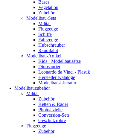
Bases
Vegetation
Zubehör
Modellbau-Sets
Militär
Flugzeuge
Schiffe
Fahrzeuge
Hubschrauber
Raumfahrt
Modellbau-Artikel
Kids - Modellbausätze
Dinosaurier
Leonardo da Vinci - Plastik
Hersteller-Kataloge
Modellbau-Literatur
Modellbauzubehör
Militär
Zubehör
Ketten & Räder
Photoätzteile
Conversion-Sets
Geschützrohre
Flugzeuge
Zubehör