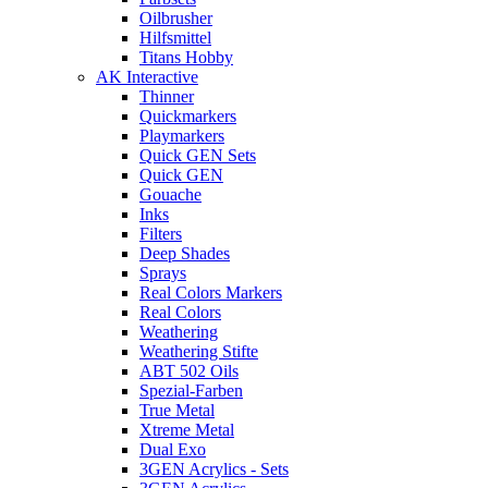
Oilbrusher
Hilfsmittel
Titans Hobby
AK Interactive
Thinner
Quickmarkers
Playmarkers
Quick GEN Sets
Quick GEN
Gouache
Inks
Filters
Deep Shades
Sprays
Real Colors Markers
Real Colors
Weathering
Weathering Stifte
ABT 502 Oils
Spezial-Farben
True Metal
Xtreme Metal
Dual Exo
3GEN Acrylics - Sets