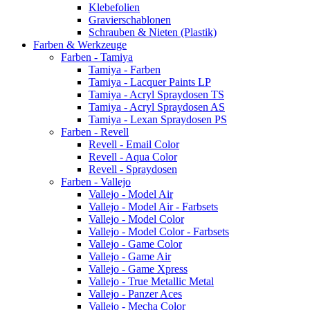
Klebefolien
Gravierschablonen
Schrauben & Nieten (Plastik)
Farben & Werkzeuge
Farben - Tamiya
Tamiya - Farben
Tamiya - Lacquer Paints LP
Tamiya - Acryl Spraydosen TS
Tamiya - Acryl Spraydosen AS
Tamiya - Lexan Spraydosen PS
Farben - Revell
Revell - Email Color
Revell - Aqua Color
Revell - Spraydosen
Farben - Vallejo
Vallejo - Model Air
Vallejo - Model Air - Farbsets
Vallejo - Model Color
Vallejo - Model Color - Farbsets
Vallejo - Game Color
Vallejo - Game Air
Vallejo - Game Xpress
Vallejo - True Metallic Metal
Vallejo - Panzer Aces
Vallejo - Mecha Color