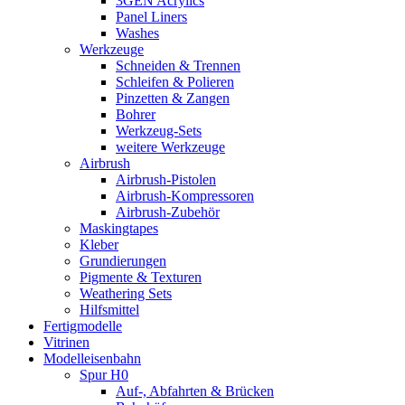
3GEN Acrylics
Panel Liners
Washes
Werkzeuge
Schneiden & Trennen
Schleifen & Polieren
Pinzetten & Zangen
Bohrer
Werkzeug-Sets
weitere Werkzeuge
Airbrush
Airbrush-Pistolen
Airbrush-Kompressoren
Airbrush-Zubehör
Maskingtapes
Kleber
Grundierungen
Pigmente & Texturen
Weathering Sets
Hilfsmittel
Fertigmodelle
Vitrinen
Modelleisenbahn
Spur H0
Auf-, Abfahrten & Brücken