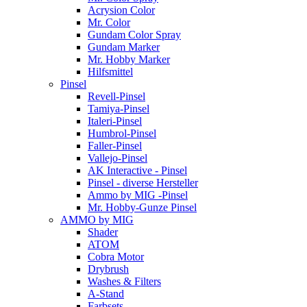
Acrysion Color
Mr. Color
Gundam Color Spray
Gundam Marker
Mr. Hobby Marker
Hilfsmittel
Pinsel
Revell-Pinsel
Tamiya-Pinsel
Italeri-Pinsel
Humbrol-Pinsel
Faller-Pinsel
Vallejo-Pinsel
AK Interactive - Pinsel
Pinsel - diverse Hersteller
Ammo by MIG -Pinsel
Mr. Hobby-Gunze Pinsel
AMMO by MIG
Shader
ATOM
Cobra Motor
Drybrush
Washes & Filters
A-Stand
Farbsets