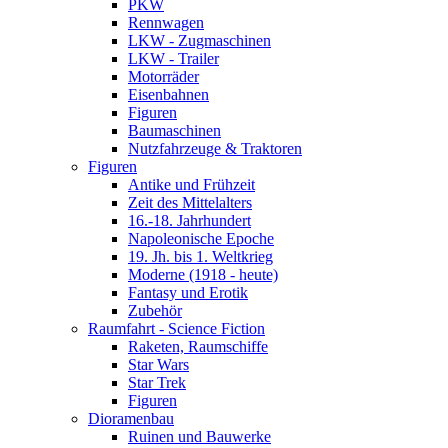
PKW
Rennwagen
LKW - Zugmaschinen
LKW - Trailer
Motorräder
Eisenbahnen
Figuren
Baumaschinen
Nutzfahrzeuge & Traktoren
Figuren
Antike und Frühzeit
Zeit des Mittelalters
16.-18. Jahrhundert
Napoleonische Epoche
19. Jh. bis 1. Weltkrieg
Moderne (1918 - heute)
Fantasy und Erotik
Zubehör
Raumfahrt - Science Fiction
Raketen, Raumschiffe
Star Wars
Star Trek
Figuren
Dioramenbau
Ruinen und Bauwerke