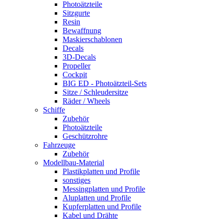
Photoätzteile
Sitzgurte
Resin
Bewaffnung
Maskierschablonen
Decals
3D-Decals
Propeller
Cockpit
BIG ED - Photoätzteil-Sets
Sitze / Schleudersitze
Räder / Wheels
Schiffe
Zubehör
Photoätzteile
Geschützrohre
Fahrzeuge
Zubehör
Modellbau-Material
Plastikplatten und Profile
sonstiges
Messingplatten und Profile
Aluplatten und Profile
Kupferplatten und Profile
Kabel und Drähte