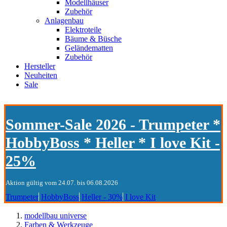
Modellhäuser
Zubehör
Anlagenbau
Elektroteile
Bäume & Büsche
Geländematten
Zubehör
Hersteller
Neuheiten
Sale
Sommer-Sale 2026 - Trumpeter *
HobbyBoss * Heller * I love Kit -
25%
Aktion gültig vom 24.07. bis 06.08.2026
Trumpeter
HobbyBoss
Heller - 30%
I love Kit
modellbau universe
Farben & Werkzeuge