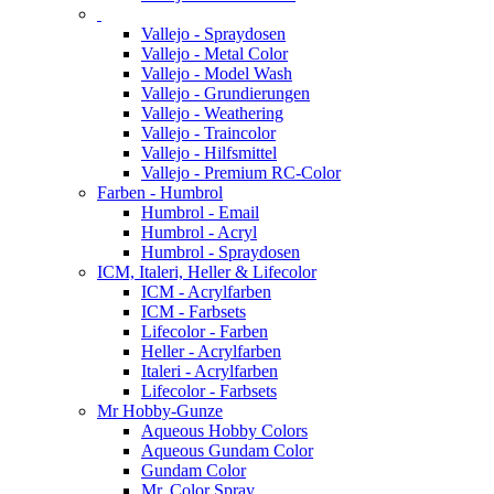
Vallejo - Spraydosen
Vallejo - Metal Color
Vallejo - Model Wash
Vallejo - Grundierungen
Vallejo - Weathering
Vallejo - Traincolor
Vallejo - Hilfsmittel
Vallejo - Premium RC-Color
Farben - Humbrol
Humbrol - Email
Humbrol - Acryl
Humbrol - Spraydosen
ICM, Italeri, Heller & Lifecolor
ICM - Acrylfarben
ICM - Farbsets
Lifecolor - Farben
Heller - Acrylfarben
Italeri - Acrylfarben
Lifecolor - Farbsets
Mr Hobby-Gunze
Aqueous Hobby Colors
Aqueous Gundam Color
Gundam Color
Mr. Color Spray