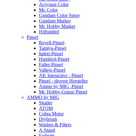
Acrysion Color
Mr. Color
Gundam Color Spray
Gundam Marker
Mr. Hobby Marker
Hilfsmittel
Pinsel
Revell-Pinsel
Tamiya-Pinsel
Italeri-Pinsel
Humbrol-Pinsel
Faller-Pinsel
Vallejo-Pinsel
AK Interactive - Pinsel
Pinsel - diverse Hersteller
Ammo by MIG -Pinsel
Mr. Hobby-Gunze Pinsel
AMMO by MIG
Shader
ATOM
Cobra Motor
Drybrush
Washes & Filters
A-Stand
Farbsets