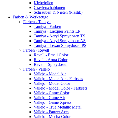
Klebefolien
Gravierschablonen
Schrauben & Nieten (Plastik)
Farben & Werkzeuge
Farben - Tamiya
Tamiya - Farben
Tamiya - Lacquer Paints LP
Tamiya - Acryl Spraydosen TS
Tamiya - Acryl Spraydosen AS
Tamiya - Lexan Spraydosen PS
Farben - Revell
Revell - Email Color
Revell - Aqua Color
Revell - Spraydosen
Farben - Vallejo
Vallejo - Model Air
Vallejo - Model Air - Farbsets
Vallejo - Model Color
Vallejo - Model Color - Farbsets
Vallejo - Game Color
Vallejo - Game Air
Vallejo - Game Xpress
Vallejo - True Metallic Metal
Vallejo - Panzer Aces
Vallejo - Mecha Color