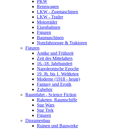
PKW
Rennwagen
LKW - Zugmaschinen
LKW - Trailer
Motorräder
Eisenbahnen
Figuren
Baumaschinen
Nutzfahrzeuge & Traktoren
Figuren
Antike und Frühzeit
Zeit des Mittelalters
16.-18. Jahrhundert
Napoleonische Epoche
19. Jh. bis 1. Weltkrieg
Moderne (1918 - heute)
Fantasy und Erotik
Zubehör
Raumfahrt - Science Fiction
Raketen, Raumschiffe
Star Wars
Star Trek
Figuren
Dioramenbau
Ruinen und Bauwerke