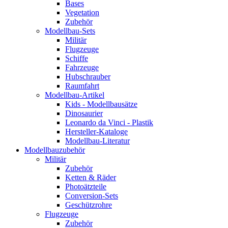
Bases
Vegetation
Zubehör
Modellbau-Sets
Militär
Flugzeuge
Schiffe
Fahrzeuge
Hubschrauber
Raumfahrt
Modellbau-Artikel
Kids - Modellbausätze
Dinosaurier
Leonardo da Vinci - Plastik
Hersteller-Kataloge
Modellbau-Literatur
Modellbauzubehör
Militär
Zubehör
Ketten & Räder
Photoätzteile
Conversion-Sets
Geschützrohre
Flugzeuge
Zubehör