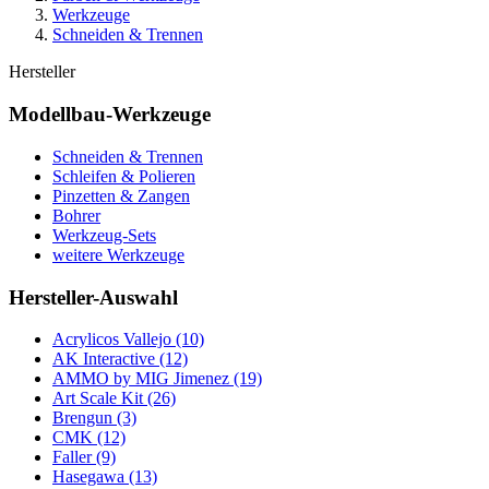
Werkzeuge
Schneiden & Trennen
Hersteller
Modellbau-Werkzeuge
Schneiden & Trennen
Schleifen & Polieren
Pinzetten & Zangen
Bohrer
Werkzeug-Sets
weitere Werkzeuge
Hersteller-Auswahl
Acrylicos Vallejo
(10)
AK Interactive
(12)
AMMO by MIG Jimenez
(19)
Art Scale Kit
(26)
Brengun
(3)
CMK
(12)
Faller
(9)
Hasegawa
(13)