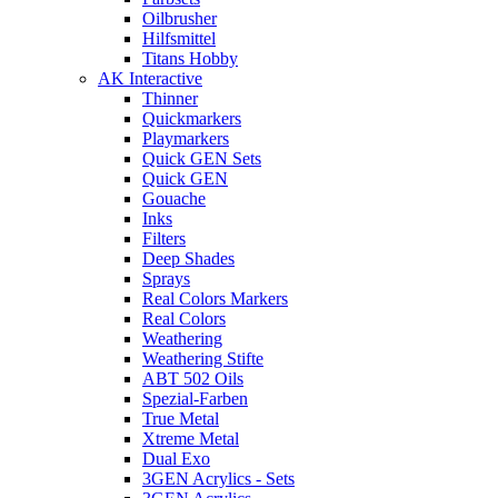
Oilbrusher
Hilfsmittel
Titans Hobby
AK Interactive
Thinner
Quickmarkers
Playmarkers
Quick GEN Sets
Quick GEN
Gouache
Inks
Filters
Deep Shades
Sprays
Real Colors Markers
Real Colors
Weathering
Weathering Stifte
ABT 502 Oils
Spezial-Farben
True Metal
Xtreme Metal
Dual Exo
3GEN Acrylics - Sets