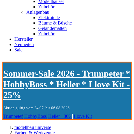
Modellhäuser
Zubehör
Anlagenbau
Elektroteile
Bäume & Büsche
Geländematten
Zubehör
Hersteller
Neuheiten
Sale
Sommer-Sale 2026 - Trumpeter *
HobbyBoss * Heller * I love Kit -
25%
Aktion gültig vom 24.07. bis 06.08.2026
Trumpeter
HobbyBoss
Heller - 30%
I love Kit
modellbau universe
Farben & Werkzeuge