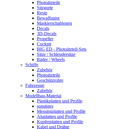
Photoätzteile
Sitzgurte
Resin
Bewaffnung
Maskierschablonen
Decals
3D-Decals
Propeller
Cockpit
BIG ED - Photoätzteil-Sets
Sitze / Schleudersitze
Räder / Wheels
Schiffe
Zubehör
Photoätzteile
Geschützrohre
Fahrzeuge
Zubehör
Modellbau-Material
Plastikplatten und Profile
sonstiges
Messingplatten und Profile
Aluplatten und Profile
Kupferplatten und Profile
Kabel und Drähte