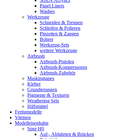
3GEN Acrylics
Panel Liners
Washes
Werkzeuge
Schneiden & Trennen
Schleifen & Polieren
Pinzetten & Zangen
Bohrer
Werkzeug-Sets
weitere Werkzeuge
Airbrush
Airbrush-Pistolen
Airbrush-Kompressoren
Airbrush-Zubehör
Maskingtapes
Kleber
Grundierungen
Pigmente & Texturen
Weathering Sets
Hilfsmittel
Fertigmodelle
Vitrinen
Modelleisenbahn
Spur H0
Auf-, Abfahrten & Brücken