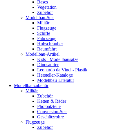
Bases
Vegetation
Zubehör
Modellbau-Sets
Militär
Flugzeuge
Schiffe
Fahrzeuge
Hubschrauber
Raumfahrt
Modellbau-Artikel
Kids - Modellbausätze
Dinosaurier
Leonardo da Vinci - Plastik
Hersteller-Kataloge
Modellbau-Literatur
Modellbauzubehör
Militär
Zubehör
Ketten & Räder
Photoätzteile
Conversion-Sets
Geschützrohre
Flugzeuge
Zubehör