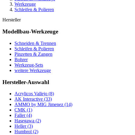
Werkzeuge
Schleifen & Polieren
Hersteller
Modellbau-Werkzeuge
Schneiden & Trennen
Schleifen & Polieren
Pinzetten & Zangen
Bohrer
Werkzeug-Sets
weitere Werkzeuge
Hersteller-Auswahl
Acrylicos Vallejo
(8)
AK Interactive
(33)
AMMO by MIG Jimenez
(14)
CMK
(1)
Faller
(4)
Hasegawa
(2)
Heller
(3)
Humbrol
(2)