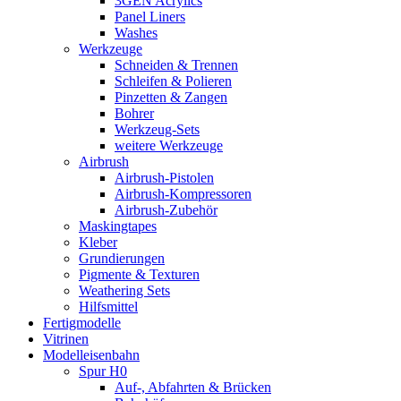
3GEN Acrylics
Panel Liners
Washes
Werkzeuge
Schneiden & Trennen
Schleifen & Polieren
Pinzetten & Zangen
Bohrer
Werkzeug-Sets
weitere Werkzeuge
Airbrush
Airbrush-Pistolen
Airbrush-Kompressoren
Airbrush-Zubehör
Maskingtapes
Kleber
Grundierungen
Pigmente & Texturen
Weathering Sets
Hilfsmittel
Fertigmodelle
Vitrinen
Modelleisenbahn
Spur H0
Auf-, Abfahrten & Brücken