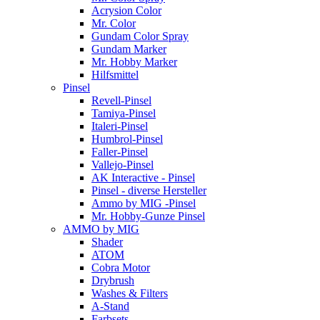
Acrysion Color
Mr. Color
Gundam Color Spray
Gundam Marker
Mr. Hobby Marker
Hilfsmittel
Pinsel
Revell-Pinsel
Tamiya-Pinsel
Italeri-Pinsel
Humbrol-Pinsel
Faller-Pinsel
Vallejo-Pinsel
AK Interactive - Pinsel
Pinsel - diverse Hersteller
Ammo by MIG -Pinsel
Mr. Hobby-Gunze Pinsel
AMMO by MIG
Shader
ATOM
Cobra Motor
Drybrush
Washes & Filters
A-Stand
Farbsets