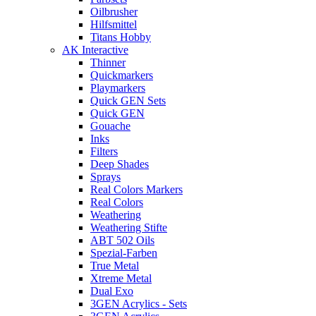
Oilbrusher
Hilfsmittel
Titans Hobby
AK Interactive
Thinner
Quickmarkers
Playmarkers
Quick GEN Sets
Quick GEN
Gouache
Inks
Filters
Deep Shades
Sprays
Real Colors Markers
Real Colors
Weathering
Weathering Stifte
ABT 502 Oils
Spezial-Farben
True Metal
Xtreme Metal
Dual Exo
3GEN Acrylics - Sets