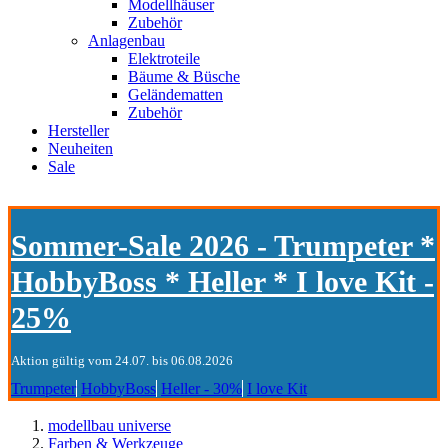
Modellhäuser
Zubehör
Anlagenbau
Elektroteile
Bäume & Büsche
Geländematten
Zubehör
Hersteller
Neuheiten
Sale
Sommer-Sale 2026 - Trumpeter *
HobbyBoss * Heller * I love Kit -
25%
Aktion gültig vom 24.07. bis 06.08.2026
Trumpeter
HobbyBoss
Heller - 30%
I love Kit
modellbau universe
Farben & Werkzeuge