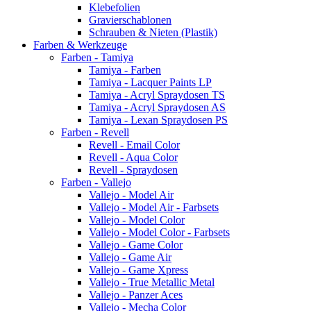
Klebefolien
Gravierschablonen
Schrauben & Nieten (Plastik)
Farben & Werkzeuge
Farben - Tamiya
Tamiya - Farben
Tamiya - Lacquer Paints LP
Tamiya - Acryl Spraydosen TS
Tamiya - Acryl Spraydosen AS
Tamiya - Lexan Spraydosen PS
Farben - Revell
Revell - Email Color
Revell - Aqua Color
Revell - Spraydosen
Farben - Vallejo
Vallejo - Model Air
Vallejo - Model Air - Farbsets
Vallejo - Model Color
Vallejo - Model Color - Farbsets
Vallejo - Game Color
Vallejo - Game Air
Vallejo - Game Xpress
Vallejo - True Metallic Metal
Vallejo - Panzer Aces
Vallejo - Mecha Color