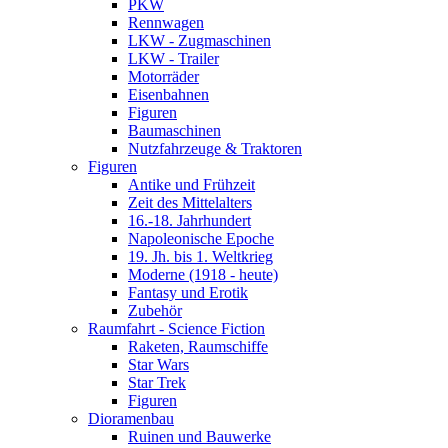
PKW
Rennwagen
LKW - Zugmaschinen
LKW - Trailer
Motorräder
Eisenbahnen
Figuren
Baumaschinen
Nutzfahrzeuge & Traktoren
Figuren
Antike und Frühzeit
Zeit des Mittelalters
16.-18. Jahrhundert
Napoleonische Epoche
19. Jh. bis 1. Weltkrieg
Moderne (1918 - heute)
Fantasy und Erotik
Zubehör
Raumfahrt - Science Fiction
Raketen, Raumschiffe
Star Wars
Star Trek
Figuren
Dioramenbau
Ruinen und Bauwerke