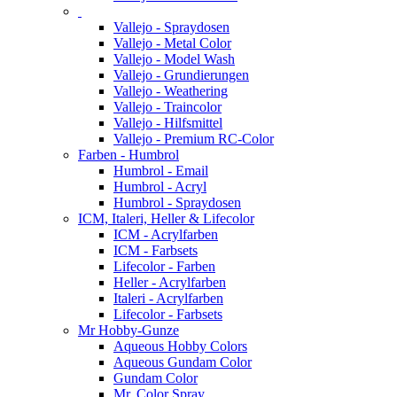
Vallejo - Spraydosen
Vallejo - Metal Color
Vallejo - Model Wash
Vallejo - Grundierungen
Vallejo - Weathering
Vallejo - Traincolor
Vallejo - Hilfsmittel
Vallejo - Premium RC-Color
Farben - Humbrol
Humbrol - Email
Humbrol - Acryl
Humbrol - Spraydosen
ICM, Italeri, Heller & Lifecolor
ICM - Acrylfarben
ICM - Farbsets
Lifecolor - Farben
Heller - Acrylfarben
Italeri - Acrylfarben
Lifecolor - Farbsets
Mr Hobby-Gunze
Aqueous Hobby Colors
Aqueous Gundam Color
Gundam Color
Mr. Color Spray