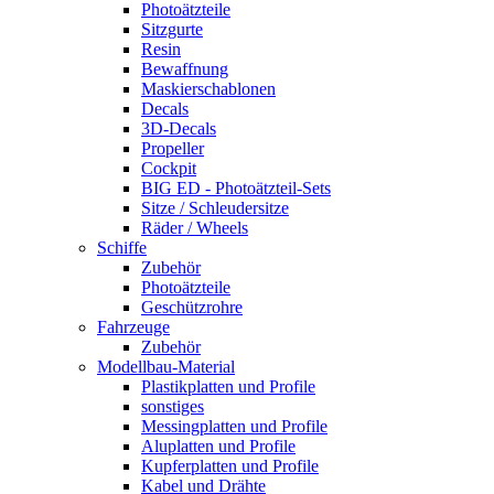
Photoätzteile
Sitzgurte
Resin
Bewaffnung
Maskierschablonen
Decals
3D-Decals
Propeller
Cockpit
BIG ED - Photoätzteil-Sets
Sitze / Schleudersitze
Räder / Wheels
Schiffe
Zubehör
Photoätzteile
Geschützrohre
Fahrzeuge
Zubehör
Modellbau-Material
Plastikplatten und Profile
sonstiges
Messingplatten und Profile
Aluplatten und Profile
Kupferplatten und Profile
Kabel und Drähte