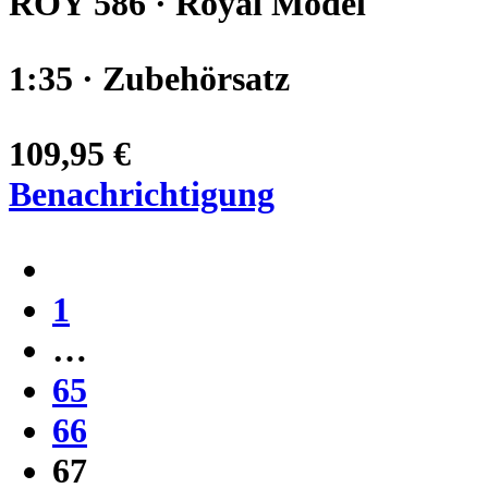
ROY 586 · Royal Model
1:35 · Zubehörsatz
109,95 €
Benachrichtigung
1
…
65
66
67