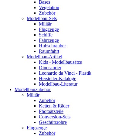
Bases
Vegetation
Zubehör
Modellbau-Sets
Militär
Flugzeuge
Schiffe
Fahrzeuge
Hubschrauber
Raumfahrt
Modellbau-Artikel
Kids - Modellbausätze
Dinosaurier
Leonardo da Vinci - Plastik
Hersteller-Kataloge
Modellbau-Literatur
Modellbauzubehör
Militär
Zubehör
Ketten & Räder
Photoätzteile
Conversion-Sets
Geschützrohre
Flugzeuge
Zubehör