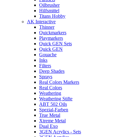
Oilbrusher
Hilfsmittel
Titans Hobby
AK Interactive
Thinner
Quickmarkers
Playmarkers
Quick GEN Sets
Quick GEN
Gouache
Inks
Filters
Deep Shades
Sprays
Real Colors Markers
Real Colors
Weathering
Weathering Stifte
ABT 502 Oils
Spezial-Farben
True Metal
Xtreme Metal
Dual Exo
3GEN Acrylics - Sets