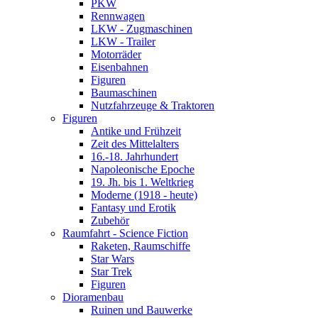
PKW
Rennwagen
LKW - Zugmaschinen
LKW - Trailer
Motorräder
Eisenbahnen
Figuren
Baumaschinen
Nutzfahrzeuge & Traktoren
Figuren
Antike und Frühzeit
Zeit des Mittelalters
16.-18. Jahrhundert
Napoleonische Epoche
19. Jh. bis 1. Weltkrieg
Moderne (1918 - heute)
Fantasy und Erotik
Zubehör
Raumfahrt - Science Fiction
Raketen, Raumschiffe
Star Wars
Star Trek
Figuren
Dioramenbau
Ruinen und Bauwerke