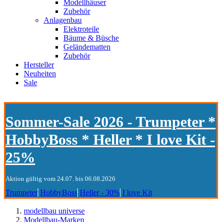
Modellhäuser
Zubehör
Anlagenbau
Elektroteile
Bäume & Büsche
Geländematten
Zubehör
Hersteller
Neuheiten
Sale
Sommer-Sale 2026 - Trumpeter *
HobbyBoss * Heller * I love Kit -
25%
Aktion gültig vom 24.07. bis 06.08.2026
Trumpeter
HobbyBoss
Heller - 30%
I love Kit
modellbau universe
Modellbau-Marken