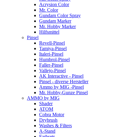
Acrysion Color
Mr. Color
Gundam Color Spray
Gundam Marker
Mr. Hobby Marker
Hilfsmittel
Pinsel
Revell-Pinsel
Tamiya-Pinsel
Italeri-Pinsel
Humbrol-Pinsel
Faller-Pinsel
Vallejo-Pinsel
AK Interactive - Pinsel
Pinsel - diverse Hersteller
Ammo by MIG -Pinsel
Mr. Hobby-Gunze Pinsel
AMMO by MIG
Shader
ATOM
Cobra Motor
Drybrush
Washes & Filters
A-Stand
Farbsets