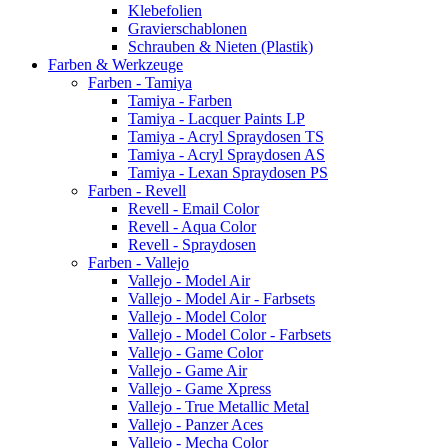
Klebefolien
Gravierschablonen
Schrauben & Nieten (Plastik)
Farben & Werkzeuge
Farben - Tamiya
Tamiya - Farben
Tamiya - Lacquer Paints LP
Tamiya - Acryl Spraydosen TS
Tamiya - Acryl Spraydosen AS
Tamiya - Lexan Spraydosen PS
Farben - Revell
Revell - Email Color
Revell - Aqua Color
Revell - Spraydosen
Farben - Vallejo
Vallejo - Model Air
Vallejo - Model Air - Farbsets
Vallejo - Model Color
Vallejo - Model Color - Farbsets
Vallejo - Game Color
Vallejo - Game Air
Vallejo - Game Xpress
Vallejo - True Metallic Metal
Vallejo - Panzer Aces
Vallejo - Mecha Color