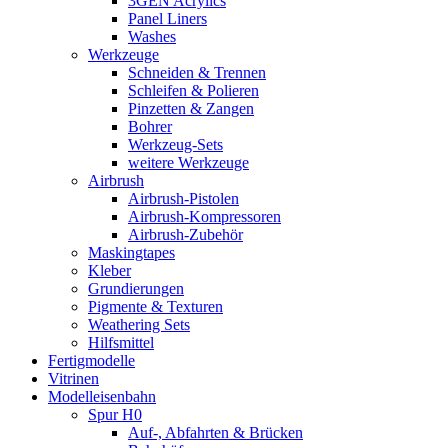
3GEN Acrylics
Panel Liners
Washes
Werkzeuge
Schneiden & Trennen
Schleifen & Polieren
Pinzetten & Zangen
Bohrer
Werkzeug-Sets
weitere Werkzeuge
Airbrush
Airbrush-Pistolen
Airbrush-Kompressoren
Airbrush-Zubehör
Maskingtapes
Kleber
Grundierungen
Pigmente & Texturen
Weathering Sets
Hilfsmittel
Fertigmodelle
Vitrinen
Modelleisenbahn
Spur H0
Auf-, Abfahrten & Brücken