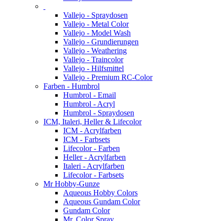
Vallejo - Spraydosen
Vallejo - Metal Color
Vallejo - Model Wash
Vallejo - Grundierungen
Vallejo - Weathering
Vallejo - Traincolor
Vallejo - Hilfsmittel
Vallejo - Premium RC-Color
Farben - Humbrol
Humbrol - Email
Humbrol - Acryl
Humbrol - Spraydosen
ICM, Italeri, Heller & Lifecolor
ICM - Acrylfarben
ICM - Farbsets
Lifecolor - Farben
Heller - Acrylfarben
Italeri - Acrylfarben
Lifecolor - Farbsets
Mr Hobby-Gunze
Aqueous Hobby Colors
Aqueous Gundam Color
Gundam Color
Mr. Color Spray