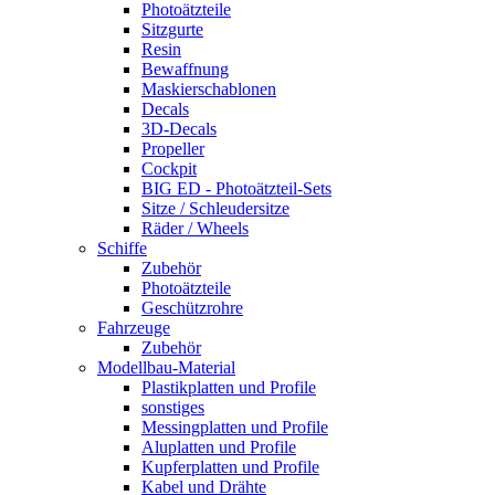
Photoätzteile
Sitzgurte
Resin
Bewaffnung
Maskierschablonen
Decals
3D-Decals
Propeller
Cockpit
BIG ED - Photoätzteil-Sets
Sitze / Schleudersitze
Räder / Wheels
Schiffe
Zubehör
Photoätzteile
Geschützrohre
Fahrzeuge
Zubehör
Modellbau-Material
Plastikplatten und Profile
sonstiges
Messingplatten und Profile
Aluplatten und Profile
Kupferplatten und Profile
Kabel und Drähte