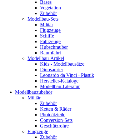
Bases
Vegetation
Zubehör
Modellbau-Sets
Militär
Flugzeuge
Schiffe
Fahrzeuge
Hubschrauber
Raumfahrt
Modellbau-Artikel
Kids - Modellbausätze
Dinosaurier
Leonardo da Vinci - Plastik
Hersteller-Kataloge
Modellbau-Literatur
Modellbauzubehör
Militär
Zubehör
Ketten & Räder
Photoätzteile
Conversion-Sets
Geschützrohre
Flugzeuge
Zubehör