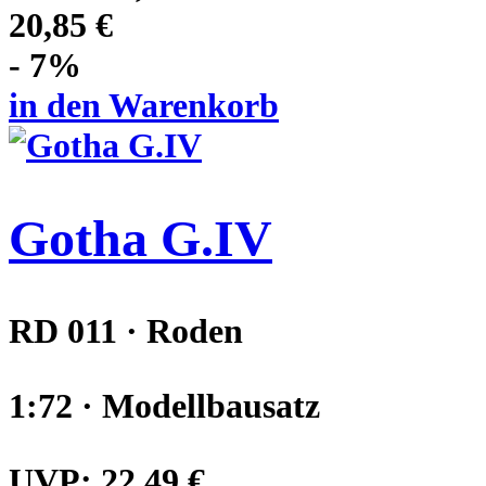
20,85 €
- 7%
in den Warenkorb
Gotha G.IV
RD 011 · Roden
1:72 · Modellbausatz
UVP:
22,49 €