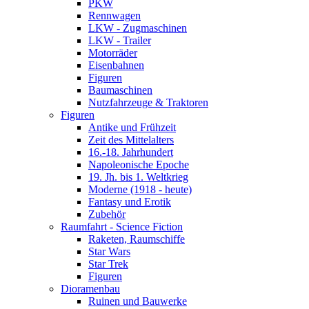
PKW
Rennwagen
LKW - Zugmaschinen
LKW - Trailer
Motorräder
Eisenbahnen
Figuren
Baumaschinen
Nutzfahrzeuge & Traktoren
Figuren
Antike und Frühzeit
Zeit des Mittelalters
16.-18. Jahrhundert
Napoleonische Epoche
19. Jh. bis 1. Weltkrieg
Moderne (1918 - heute)
Fantasy und Erotik
Zubehör
Raumfahrt - Science Fiction
Raketen, Raumschiffe
Star Wars
Star Trek
Figuren
Dioramenbau
Ruinen und Bauwerke