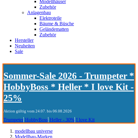
Modellhäuser
Zubehör
Anlagenbau
Elektroteile
Bäume & Büsche
Geländematten
Zubehör
Hersteller
Neuheiten
Sale
Sommer-Sale 2026 - Trumpeter *
HobbyBoss * Heller * I love Kit -
25%
Aktion gültig vom 24.07. bis 06.08.2026
Trumpeter
HobbyBoss
Heller - 30%
I love Kit
modellbau universe
Modellbau-Marken