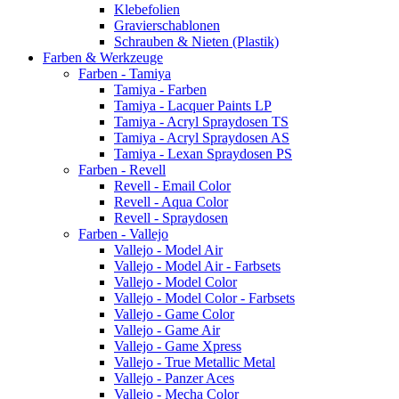
Klebefolien
Gravierschablonen
Schrauben & Nieten (Plastik)
Farben & Werkzeuge
Farben - Tamiya
Tamiya - Farben
Tamiya - Lacquer Paints LP
Tamiya - Acryl Spraydosen TS
Tamiya - Acryl Spraydosen AS
Tamiya - Lexan Spraydosen PS
Farben - Revell
Revell - Email Color
Revell - Aqua Color
Revell - Spraydosen
Farben - Vallejo
Vallejo - Model Air
Vallejo - Model Air - Farbsets
Vallejo - Model Color
Vallejo - Model Color - Farbsets
Vallejo - Game Color
Vallejo - Game Air
Vallejo - Game Xpress
Vallejo - True Metallic Metal
Vallejo - Panzer Aces
Vallejo - Mecha Color