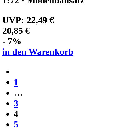
1:72 · Modellbausatz
UVP:
22,49 €
20,85 €
- 7%
in den Warenkorb
1
…
3
4
5