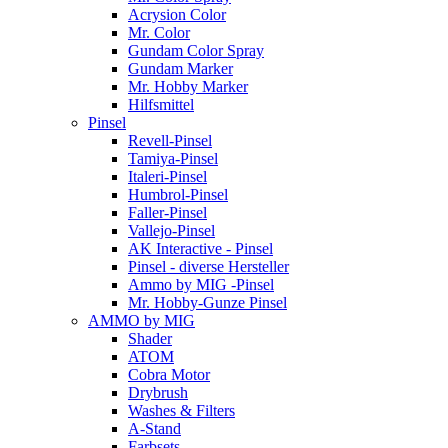
Acrysion Color
Mr. Color
Gundam Color Spray
Gundam Marker
Mr. Hobby Marker
Hilfsmittel
Pinsel
Revell-Pinsel
Tamiya-Pinsel
Italeri-Pinsel
Humbrol-Pinsel
Faller-Pinsel
Vallejo-Pinsel
AK Interactive - Pinsel
Pinsel - diverse Hersteller
Ammo by MIG -Pinsel
Mr. Hobby-Gunze Pinsel
AMMO by MIG
Shader
ATOM
Cobra Motor
Drybrush
Washes & Filters
A-Stand
Farbsets