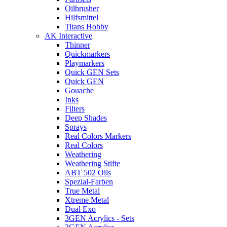
Oilbrusher
Hilfsmittel
Titans Hobby
AK Interactive
Thinner
Quickmarkers
Playmarkers
Quick GEN Sets
Quick GEN
Gouache
Inks
Filters
Deep Shades
Sprays
Real Colors Markers
Real Colors
Weathering
Weathering Stifte
ABT 502 Oils
Spezial-Farben
True Metal
Xtreme Metal
Dual Exo
3GEN Acrylics - Sets