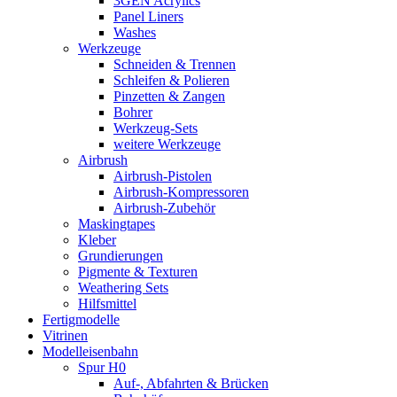
3GEN Acrylics
Panel Liners
Washes
Werkzeuge
Schneiden & Trennen
Schleifen & Polieren
Pinzetten & Zangen
Bohrer
Werkzeug-Sets
weitere Werkzeuge
Airbrush
Airbrush-Pistolen
Airbrush-Kompressoren
Airbrush-Zubehör
Maskingtapes
Kleber
Grundierungen
Pigmente & Texturen
Weathering Sets
Hilfsmittel
Fertigmodelle
Vitrinen
Modelleisenbahn
Spur H0
Auf-, Abfahrten & Brücken