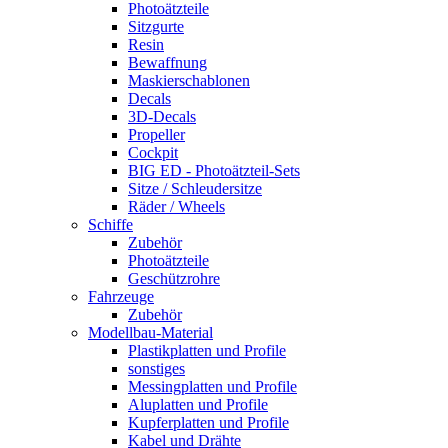
Photoätzteile
Sitzgurte
Resin
Bewaffnung
Maskierschablonen
Decals
3D-Decals
Propeller
Cockpit
BIG ED - Photoätzteil-Sets
Sitze / Schleudersitze
Räder / Wheels
Schiffe
Zubehör
Photoätzteile
Geschützrohre
Fahrzeuge
Zubehör
Modellbau-Material
Plastikplatten und Profile
sonstiges
Messingplatten und Profile
Aluplatten und Profile
Kupferplatten und Profile
Kabel und Drähte