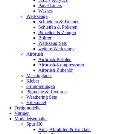
3GEN Acrylics
Panel Liners
Washes
Werkzeuge
Schneiden & Trennen
Schleifen & Polieren
Pinzetten & Zangen
Bohrer
Werkzeug-Sets
weitere Werkzeuge
Airbrush
Airbrush-Pistolen
Airbrush-Kompressoren
Airbrush-Zubehör
Maskingtapes
Kleber
Grundierungen
Pigmente & Texturen
Weathering Sets
Hilfsmittel
Fertigmodelle
Vitrinen
Modelleisenbahn
Spur H0
Auf-, Abfahrten & Brücken