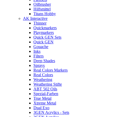
Oilbrusher
Hilfsmittel
Titans Hobby
AK Interactive
Thinner
Quickmarkers
Playmarkers
Quick GEN Sets
Quick GEN
Gouache
Inks
Filters
Deep Shades
Sprays
Real Colors Markers
Real Colors
Weathering
Weathering Stifte
ABT 502 Oils
Spezial-Farben
True Metal
Xtreme Metal
Dual Exo
3GEN Acrylics - Sets