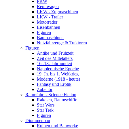
PKW
Rennwagen
LKW - Zugmaschinen
LKW - Trailer
Motorräder
Eisenbahnen
Figuren
Baumaschinen
Nutzfahrzeuge & Traktoren
Figuren
Antike und Frühzeit
Zeit des Mittelalters
16.-18. Jahrhundert
Napoleonische Epoche
19. Jh. bis 1. Weltkrieg
Moderne (1918 - heute)
Fantasy und Erotik
Zubehör
Raumfahrt - Science Fiction
Raketen, Raumschiffe
Star Wars
Star Trek
Figuren
Dioramenbau
Ruinen und Bauwerke