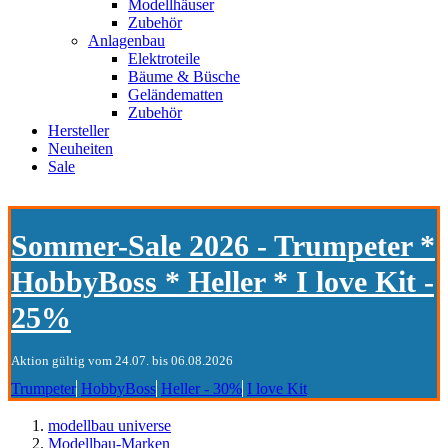
Modellhäuser
Zubehör
Anlagenbau
Elektroteile
Bäume & Büsche
Geländematten
Zubehör
Hersteller
Neuheiten
Sale
Sommer-Sale 2026 - Trumpeter *
HobbyBoss * Heller * I love Kit -
25%
Aktion gültig vom 24.07. bis 06.08.2026
Trumpeter
HobbyBoss
Heller - 30%
I love Kit
modellbau universe
Modellbau-Marken