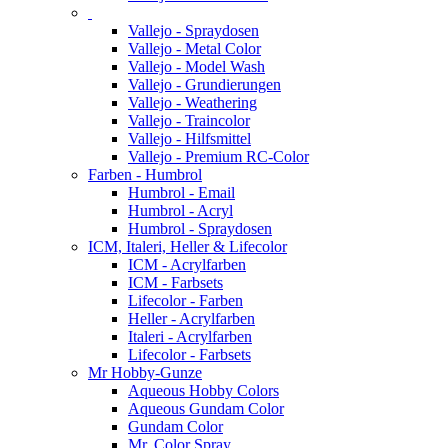
Vallejo - Spraydosen
Vallejo - Metal Color
Vallejo - Model Wash
Vallejo - Grundierungen
Vallejo - Weathering
Vallejo - Traincolor
Vallejo - Hilfsmittel
Vallejo - Premium RC-Color
Farben - Humbrol
Humbrol - Email
Humbrol - Acryl
Humbrol - Spraydosen
ICM, Italeri, Heller & Lifecolor
ICM - Acrylfarben
ICM - Farbsets
Lifecolor - Farben
Heller - Acrylfarben
Italeri - Acrylfarben
Lifecolor - Farbsets
Mr Hobby-Gunze
Aqueous Hobby Colors
Aqueous Gundam Color
Gundam Color
Mr. Color Spray