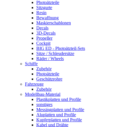
Photoätzteile
Sitzgurte
Resin
Bewaffnung
Maskierschablonen
Decals
3D-Decals
Propeller
Cockpit
BIG ED - Photoätzteil-Sets
Sitze / Schleudersitze
Räder / Wheels
Schiffe
Zubehör
Photoätzteile
Geschützrohre
Fahrzeuge
Zubehör
Modellbau-Material
Plastikplatten und Profile
sonstiges
Messingplatten und Profile
Aluplatten und Profile
Kupferplatten und Profile
Kabel und Drähte