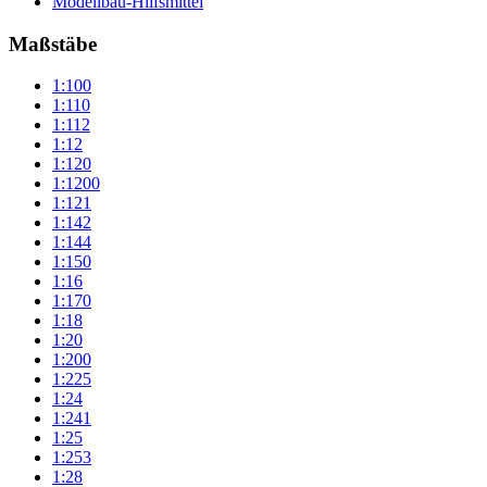
Modellbau-Hilfsmittel
Maßstäbe
1:100
1:110
1:112
1:12
1:120
1:1200
1:121
1:142
1:144
1:150
1:16
1:170
1:18
1:20
1:200
1:225
1:24
1:241
1:25
1:253
1:28