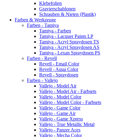
Klebefolien
Gravierschablonen
Schrauben & Nieten (Plastik)
Farben & Werkzeuge
Farben - Tamiya
Tamiya - Farben
Tamiya - Lacquer Paints LP
Tamiya - Acryl Spraydosen TS
Tamiya - Acryl Spraydosen AS
Tamiya - Lexan Spraydosen PS
Farben - Revell
Revell - Email Color
Revell - Aqua Color
Revell - Spraydosen
Farben - Vallejo
Vallejo - Model Air
Vallejo - Model Air - Farbsets
Vallejo - Model Color
Vallejo - Model Color - Farbsets
Vallejo - Game Color
Vallejo - Game Air
Vallejo - Game Xpress
Vallejo - True Metallic Metal
Vallejo - Panzer Aces
Vallejo - Mecha Color