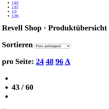
1:83
1:87
1:9
1:96
Revell Shop · Produktübersicht
Sortieren
pro Seite:
24
48
96
A
43 / 60