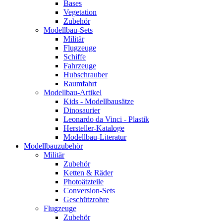
Bases
Vegetation
Zubehör
Modellbau-Sets
Militär
Flugzeuge
Schiffe
Fahrzeuge
Hubschrauber
Raumfahrt
Modellbau-Artikel
Kids - Modellbausätze
Dinosaurier
Leonardo da Vinci - Plastik
Hersteller-Kataloge
Modellbau-Literatur
Modellbauzubehör
Militär
Zubehör
Ketten & Räder
Photoätzteile
Conversion-Sets
Geschützrohre
Flugzeuge
Zubehör