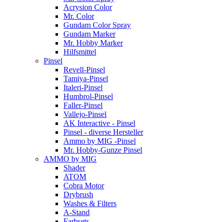
Acrysion Color
Mr. Color
Gundam Color Spray
Gundam Marker
Mr. Hobby Marker
Hilfsmittel
Pinsel
Revell-Pinsel
Tamiya-Pinsel
Italeri-Pinsel
Humbrol-Pinsel
Faller-Pinsel
Vallejo-Pinsel
AK Interactive - Pinsel
Pinsel - diverse Hersteller
Ammo by MIG -Pinsel
Mr. Hobby-Gunze Pinsel
AMMO by MIG
Shader
ATOM
Cobra Motor
Drybrush
Washes & Filters
A-Stand
Farbsets