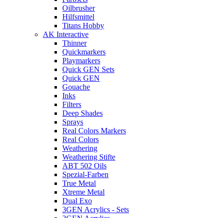
Oilbrusher
Hilfsmittel
Titans Hobby
AK Interactive
Thinner
Quickmarkers
Playmarkers
Quick GEN Sets
Quick GEN
Gouache
Inks
Filters
Deep Shades
Sprays
Real Colors Markers
Real Colors
Weathering
Weathering Stifte
ABT 502 Oils
Spezial-Farben
True Metal
Xtreme Metal
Dual Exo
3GEN Acrylics - Sets