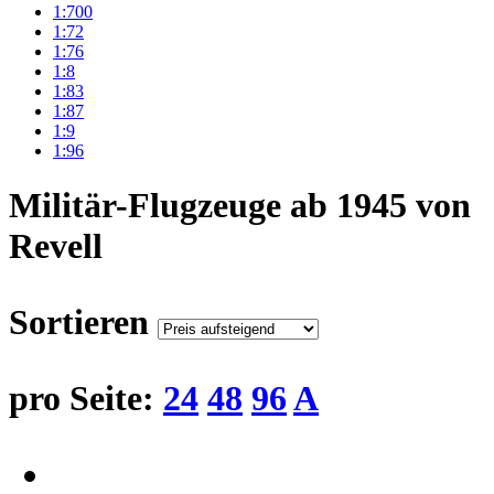
1:700
1:72
1:76
1:8
1:83
1:87
1:9
1:96
Militär-Flugzeuge ab 1945 von
Revell
Sortieren
pro Seite:
24
48
96
A