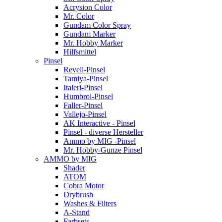
Acrysion Color
Mr. Color
Gundam Color Spray
Gundam Marker
Mr. Hobby Marker
Hilfsmittel
Pinsel
Revell-Pinsel
Tamiya-Pinsel
Italeri-Pinsel
Humbrol-Pinsel
Faller-Pinsel
Vallejo-Pinsel
AK Interactive - Pinsel
Pinsel - diverse Hersteller
Ammo by MIG -Pinsel
Mr. Hobby-Gunze Pinsel
AMMO by MIG
Shader
ATOM
Cobra Motor
Drybrush
Washes & Filters
A-Stand
Farbsets