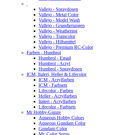
Vallejo - Spraydosen
Vallejo - Metal Color
Vallejo - Model Wash
Vallejo - Grundierungen
Vallejo - Weathering
Vallejo - Traincolor
Vallejo - Hilfsmittel
Vallejo - Premium RC-Color
Farben - Humbrol
Humbrol - Email
Humbrol - Acryl
Humbrol - Spraydosen
ICM, Italeri, Heller & Lifecolor
ICM - Acrylfarben
ICM - Farbsets
Lifecolor - Farben
Heller - Acrylfarben
Italeri - Acrylfarben
Lifecolor - Farbsets
Mr Hobby-Gunze
Aqueous Hobby Colors
Aqueous Gundam Color
Gundam Color
Mr. Color Spray