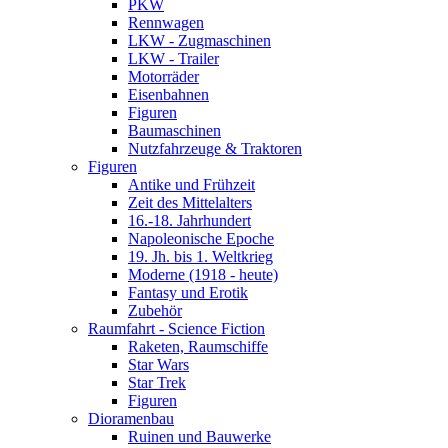
PKW
Rennwagen
LKW - Zugmaschinen
LKW - Trailer
Motorräder
Eisenbahnen
Figuren
Baumaschinen
Nutzfahrzeuge & Traktoren
Figuren
Antike und Frühzeit
Zeit des Mittelalters
16.-18. Jahrhundert
Napoleonische Epoche
19. Jh. bis 1. Weltkrieg
Moderne (1918 - heute)
Fantasy und Erotik
Zubehör
Raumfahrt - Science Fiction
Raketen, Raumschiffe
Star Wars
Star Trek
Figuren
Dioramenbau
Ruinen und Bauwerke