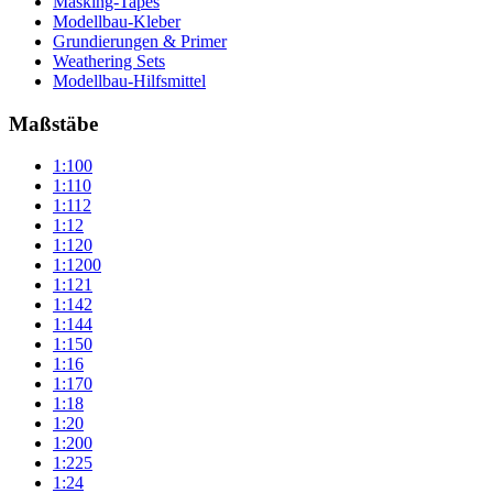
Masking-Tapes
Modellbau-Kleber
Grundierungen & Primer
Weathering Sets
Modellbau-Hilfsmittel
Maßstäbe
1:100
1:110
1:112
1:12
1:120
1:1200
1:121
1:142
1:144
1:150
1:16
1:170
1:18
1:20
1:200
1:225
1:24