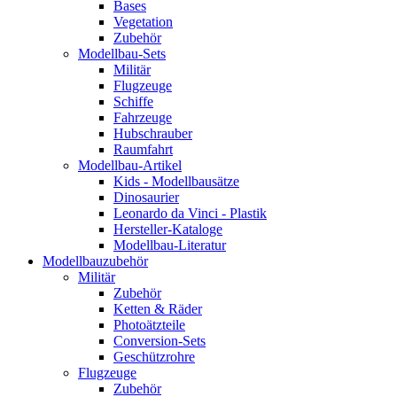
Bases
Vegetation
Zubehör
Modellbau-Sets
Militär
Flugzeuge
Schiffe
Fahrzeuge
Hubschrauber
Raumfahrt
Modellbau-Artikel
Kids - Modellbausätze
Dinosaurier
Leonardo da Vinci - Plastik
Hersteller-Kataloge
Modellbau-Literatur
Modellbauzubehör
Militär
Zubehör
Ketten & Räder
Photoätzteile
Conversion-Sets
Geschützrohre
Flugzeuge
Zubehör