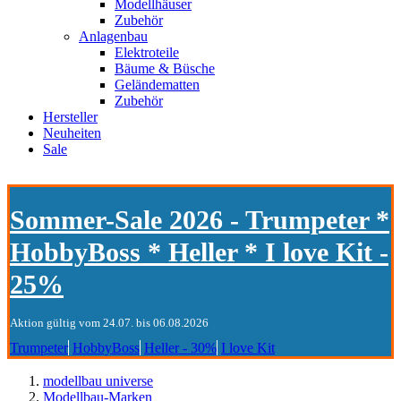
Modellhäuser
Zubehör
Anlagenbau
Elektroteile
Bäume & Büsche
Geländematten
Zubehör
Hersteller
Neuheiten
Sale
Sommer-Sale 2026 - Trumpeter *
HobbyBoss * Heller * I love Kit -
25%
Aktion gültig vom 24.07. bis 06.08.2026
Trumpeter
HobbyBoss
Heller - 30%
I love Kit
modellbau universe
Modellbau-Marken