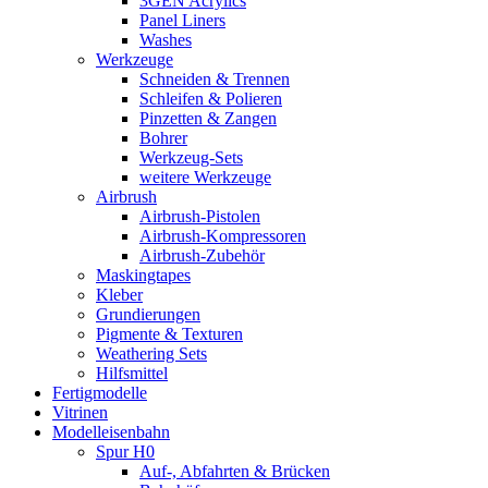
3GEN Acrylics
Panel Liners
Washes
Werkzeuge
Schneiden & Trennen
Schleifen & Polieren
Pinzetten & Zangen
Bohrer
Werkzeug-Sets
weitere Werkzeuge
Airbrush
Airbrush-Pistolen
Airbrush-Kompressoren
Airbrush-Zubehör
Maskingtapes
Kleber
Grundierungen
Pigmente & Texturen
Weathering Sets
Hilfsmittel
Fertigmodelle
Vitrinen
Modelleisenbahn
Spur H0
Auf-, Abfahrten & Brücken