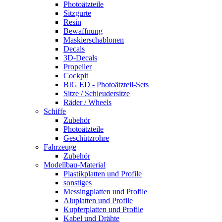
Photoätzteile
Sitzgurte
Resin
Bewaffnung
Maskierschablonen
Decals
3D-Decals
Propeller
Cockpit
BIG ED - Photoätzteil-Sets
Sitze / Schleudersitze
Räder / Wheels
Schiffe
Zubehör
Photoätzteile
Geschützrohre
Fahrzeuge
Zubehör
Modellbau-Material
Plastikplatten und Profile
sonstiges
Messingplatten und Profile
Aluplatten und Profile
Kupferplatten und Profile
Kabel und Drähte