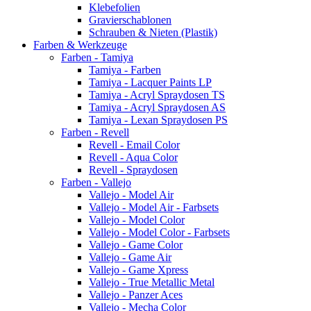
Klebefolien
Gravierschablonen
Schrauben & Nieten (Plastik)
Farben & Werkzeuge
Farben - Tamiya
Tamiya - Farben
Tamiya - Lacquer Paints LP
Tamiya - Acryl Spraydosen TS
Tamiya - Acryl Spraydosen AS
Tamiya - Lexan Spraydosen PS
Farben - Revell
Revell - Email Color
Revell - Aqua Color
Revell - Spraydosen
Farben - Vallejo
Vallejo - Model Air
Vallejo - Model Air - Farbsets
Vallejo - Model Color
Vallejo - Model Color - Farbsets
Vallejo - Game Color
Vallejo - Game Air
Vallejo - Game Xpress
Vallejo - True Metallic Metal
Vallejo - Panzer Aces
Vallejo - Mecha Color