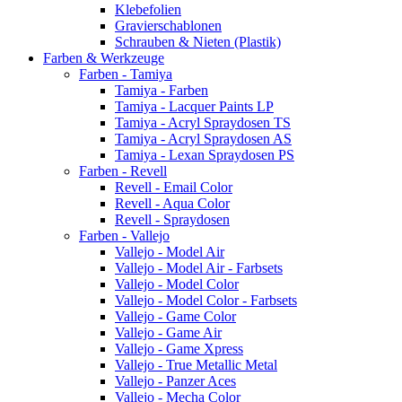
Klebefolien
Gravierschablonen
Schrauben & Nieten (Plastik)
Farben & Werkzeuge
Farben - Tamiya
Tamiya - Farben
Tamiya - Lacquer Paints LP
Tamiya - Acryl Spraydosen TS
Tamiya - Acryl Spraydosen AS
Tamiya - Lexan Spraydosen PS
Farben - Revell
Revell - Email Color
Revell - Aqua Color
Revell - Spraydosen
Farben - Vallejo
Vallejo - Model Air
Vallejo - Model Air - Farbsets
Vallejo - Model Color
Vallejo - Model Color - Farbsets
Vallejo - Game Color
Vallejo - Game Air
Vallejo - Game Xpress
Vallejo - True Metallic Metal
Vallejo - Panzer Aces
Vallejo - Mecha Color