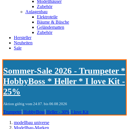
Modellhäuser
Zubehör
Anlagenbau
Elektroteile
Bäume & Büsche
Geländematten
Zubehör
Hersteller
Neuheiten
Sale
Sommer-Sale 2026 - Trumpeter *
HobbyBoss * Heller * I love Kit -
25%
Aktion gültig vom 24.07. bis 06.08.2026
Trumpeter
HobbyBoss
Heller - 30%
I love Kit
modellbau universe
Modellbau-Marken