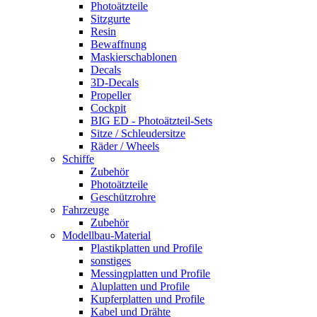
Photoätzteile
Sitzgurte
Resin
Bewaffnung
Maskierschablonen
Decals
3D-Decals
Propeller
Cockpit
BIG ED - Photoätzteil-Sets
Sitze / Schleudersitze
Räder / Wheels
Schiffe
Zubehör
Photoätzteile
Geschützrohre
Fahrzeuge
Zubehör
Modellbau-Material
Plastikplatten und Profile
sonstiges
Messingplatten und Profile
Aluplatten und Profile
Kupferplatten und Profile
Kabel und Drähte