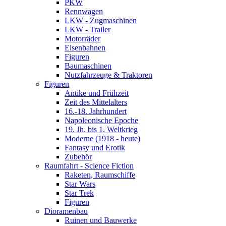
PKW
Rennwagen
LKW - Zugmaschinen
LKW - Trailer
Motorräder
Eisenbahnen
Figuren
Baumaschinen
Nutzfahrzeuge & Traktoren
Figuren
Antike und Frühzeit
Zeit des Mittelalters
16.-18. Jahrhundert
Napoleonische Epoche
19. Jh. bis 1. Weltkrieg
Moderne (1918 - heute)
Fantasy und Erotik
Zubehör
Raumfahrt - Science Fiction
Raketen, Raumschiffe
Star Wars
Star Trek
Figuren
Dioramenbau
Ruinen und Bauwerke