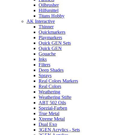
Oilbrusher
Hilfsmittel
Titans Hobby
AK Interactive
Thinner
Quickmarkers
Playmarkers
Quick GEN Sets
Quick GEN
Gouache
Inks
Filters
Deep Shades
Sprays
Real Colors Markers
Real Colors
Weathering
Weathering Stifte
ABT 502 Oils
Spezial-Farben
True Metal
Xtreme Metal
Dual Exo
3GEN Acrylics - Sets