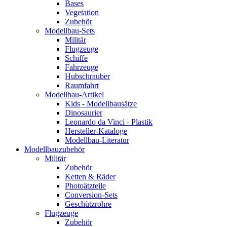
Bases
Vegetation
Zubehör
Modellbau-Sets
Militär
Flugzeuge
Schiffe
Fahrzeuge
Hubschrauber
Raumfahrt
Modellbau-Artikel
Kids - Modellbausätze
Dinosaurier
Leonardo da Vinci - Plastik
Hersteller-Kataloge
Modellbau-Literatur
Modellbauzubehör
Militär
Zubehör
Ketten & Räder
Photoätzteile
Conversion-Sets
Geschützrohre
Flugzeuge
Zubehör