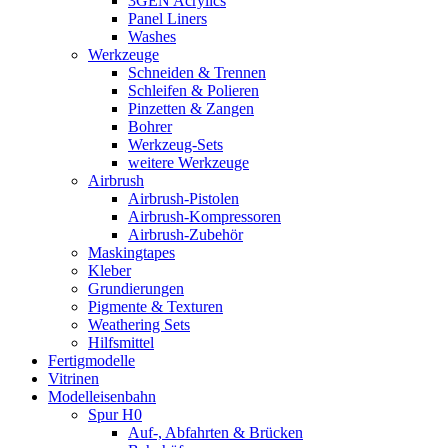
3GEN Acrylics
Panel Liners
Washes
Werkzeuge
Schneiden & Trennen
Schleifen & Polieren
Pinzetten & Zangen
Bohrer
Werkzeug-Sets
weitere Werkzeuge
Airbrush
Airbrush-Pistolen
Airbrush-Kompressoren
Airbrush-Zubehör
Maskingtapes
Kleber
Grundierungen
Pigmente & Texturen
Weathering Sets
Hilfsmittel
Fertigmodelle
Vitrinen
Modelleisenbahn
Spur H0
Auf-, Abfahrten & Brücken