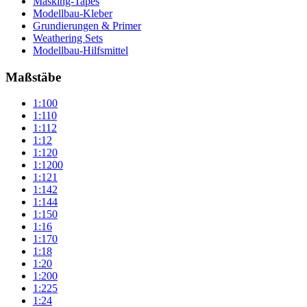
Masking-Tapes
Modellbau-Kleber
Grundierungen & Primer
Weathering Sets
Modellbau-Hilfsmittel
Maßstäbe
1:100
1:110
1:112
1:12
1:120
1:1200
1:121
1:142
1:144
1:150
1:16
1:170
1:18
1:20
1:200
1:225
1:24