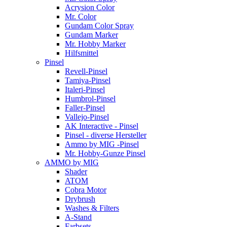
Acrysion Color
Mr. Color
Gundam Color Spray
Gundam Marker
Mr. Hobby Marker
Hilfsmittel
Pinsel
Revell-Pinsel
Tamiya-Pinsel
Italeri-Pinsel
Humbrol-Pinsel
Faller-Pinsel
Vallejo-Pinsel
AK Interactive - Pinsel
Pinsel - diverse Hersteller
Ammo by MIG -Pinsel
Mr. Hobby-Gunze Pinsel
AMMO by MIG
Shader
ATOM
Cobra Motor
Drybrush
Washes & Filters
A-Stand
Farbsets