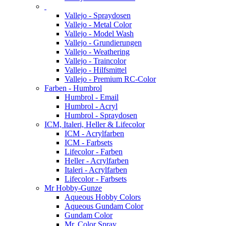
Vallejo - Spraydosen
Vallejo - Metal Color
Vallejo - Model Wash
Vallejo - Grundierungen
Vallejo - Weathering
Vallejo - Traincolor
Vallejo - Hilfsmittel
Vallejo - Premium RC-Color
Farben - Humbrol
Humbrol - Email
Humbrol - Acryl
Humbrol - Spraydosen
ICM, Italeri, Heller & Lifecolor
ICM - Acrylfarben
ICM - Farbsets
Lifecolor - Farben
Heller - Acrylfarben
Italeri - Acrylfarben
Lifecolor - Farbsets
Mr Hobby-Gunze
Aqueous Hobby Colors
Aqueous Gundam Color
Gundam Color
Mr. Color Spray