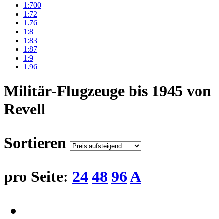
1:700
1:72
1:76
1:8
1:83
1:87
1:9
1:96
Militär-Flugzeuge bis 1945 von
Revell
Sortieren
pro Seite:
24
48
96
A