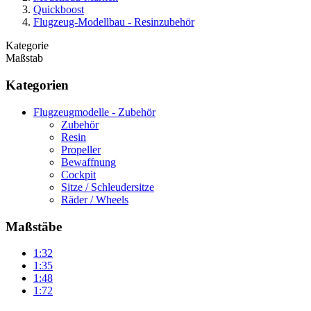
Quickboost
Flugzeug-Modellbau - Resinzubehör
Kategorie
Maßstab
Kategorien
Flugzeugmodelle - Zubehör
Zubehör
Resin
Propeller
Bewaffnung
Cockpit
Sitze / Schleudersitze
Räder / Wheels
Maßstäbe
1:32
1:35
1:48
1:72