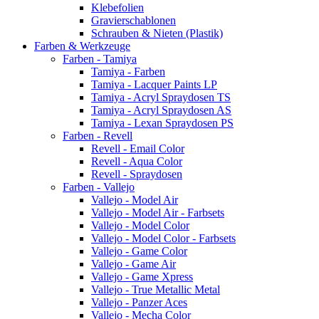
Klebefolien
Gravierschablonen
Schrauben & Nieten (Plastik)
Farben & Werkzeuge
Farben - Tamiya
Tamiya - Farben
Tamiya - Lacquer Paints LP
Tamiya - Acryl Spraydosen TS
Tamiya - Acryl Spraydosen AS
Tamiya - Lexan Spraydosen PS
Farben - Revell
Revell - Email Color
Revell - Aqua Color
Revell - Spraydosen
Farben - Vallejo
Vallejo - Model Air
Vallejo - Model Air - Farbsets
Vallejo - Model Color
Vallejo - Model Color - Farbsets
Vallejo - Game Color
Vallejo - Game Air
Vallejo - Game Xpress
Vallejo - True Metallic Metal
Vallejo - Panzer Aces
Vallejo - Mecha Color