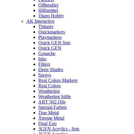
Oilbrusher
Hilfsmittel
Titans Hobby
AK Interactive
Thinner
Quickmarkers
Playmarkers
Quick GEN Sets
Quick GEN
Gouache
Inks
Filters
Deep Shades
Sprays
Real Colors Markers
Real Colors
Weathering
Weathering Stifte
ABT 502 Oils
Spezial-Farben
True Metal
Xtreme Metal
Dual Exo
3GEN Acrylics - Sets