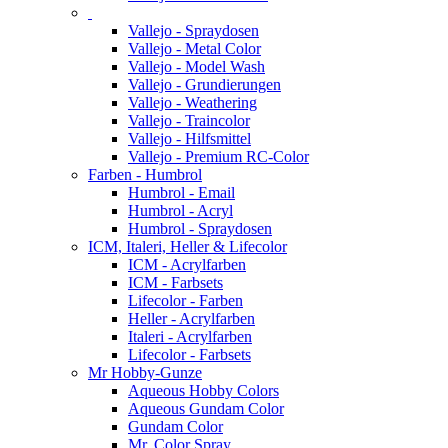
Vallejo - Spraydosen
Vallejo - Metal Color
Vallejo - Model Wash
Vallejo - Grundierungen
Vallejo - Weathering
Vallejo - Traincolor
Vallejo - Hilfsmittel
Vallejo - Premium RC-Color
Farben - Humbrol
Humbrol - Email
Humbrol - Acryl
Humbrol - Spraydosen
ICM, Italeri, Heller & Lifecolor
ICM - Acrylfarben
ICM - Farbsets
Lifecolor - Farben
Heller - Acrylfarben
Italeri - Acrylfarben
Lifecolor - Farbsets
Mr Hobby-Gunze
Aqueous Hobby Colors
Aqueous Gundam Color
Gundam Color
Mr. Color Spray