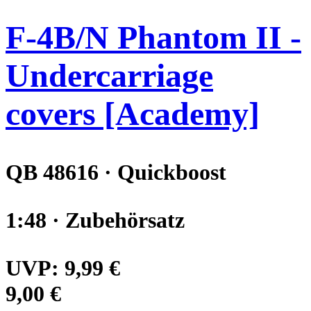
F-4B/N Phantom II -
Undercarriage
covers [Academy]
QB 48616 · Quickboost
1:48 · Zubehörsatz
UVP:
9,99 €
9,00 €