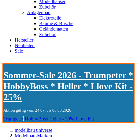
Modellhäuser
Zubehör
Anlagenbau
Elektroteile
Bäume & Büsche
Geländematten
Zubehör
Hersteller
Neuheiten
Sale
Sommer-Sale 2026 - Trumpeter *
HobbyBoss * Heller * I love Kit -
25%
Aktion gültig vom 24.07. bis 06.08.2026
Trumpeter
HobbyBoss
Heller - 30%
I love Kit
modellbau universe
Modellbau-Marken