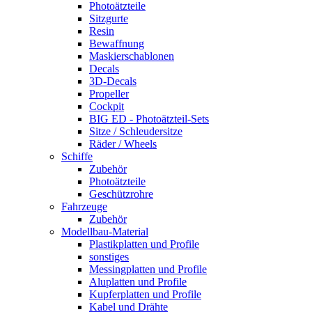
Photoätzteile
Sitzgurte
Resin
Bewaffnung
Maskierschablonen
Decals
3D-Decals
Propeller
Cockpit
BIG ED - Photoätzteil-Sets
Sitze / Schleudersitze
Räder / Wheels
Schiffe
Zubehör
Photoätzteile
Geschützrohre
Fahrzeuge
Zubehör
Modellbau-Material
Plastikplatten und Profile
sonstiges
Messingplatten und Profile
Aluplatten und Profile
Kupferplatten und Profile
Kabel und Drähte