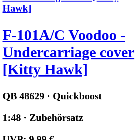
F-101A/C Voodoo -
Undercarriage cover
[Kitty Hawk]
QB 48629 · Quickboost
1:48 · Zubehörsatz
UVP:
9,99 €