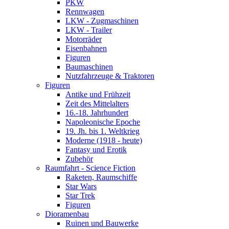
PKW
Rennwagen
LKW - Zugmaschinen
LKW - Trailer
Motorräder
Eisenbahnen
Figuren
Baumaschinen
Nutzfahrzeuge & Traktoren
Figuren
Antike und Frühzeit
Zeit des Mittelalters
16.-18. Jahrhundert
Napoleonische Epoche
19. Jh. bis 1. Weltkrieg
Moderne (1918 - heute)
Fantasy und Erotik
Zubehör
Raumfahrt - Science Fiction
Raketen, Raumschiffe
Star Wars
Star Trek
Figuren
Dioramenbau
Ruinen und Bauwerke