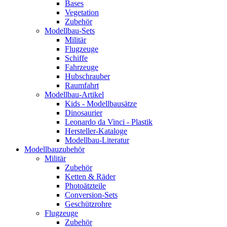
Bases
Vegetation
Zubehör
Modellbau-Sets
Militär
Flugzeuge
Schiffe
Fahrzeuge
Hubschrauber
Raumfahrt
Modellbau-Artikel
Kids - Modellbausätze
Dinosaurier
Leonardo da Vinci - Plastik
Hersteller-Kataloge
Modellbau-Literatur
Modellbauzubehör
Militär
Zubehör
Ketten & Räder
Photoätzteile
Conversion-Sets
Geschützrohre
Flugzeuge
Zubehör