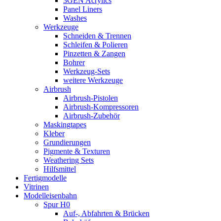
3GEN Acrylics
Panel Liners
Washes
Werkzeuge
Schneiden & Trennen
Schleifen & Polieren
Pinzetten & Zangen
Bohrer
Werkzeug-Sets
weitere Werkzeuge
Airbrush
Airbrush-Pistolen
Airbrush-Kompressoren
Airbrush-Zubehör
Maskingtapes
Kleber
Grundierungen
Pigmente & Texturen
Weathering Sets
Hilfsmittel
Fertigmodelle
Vitrinen
Modelleisenbahn
Spur H0
Auf-, Abfahrten & Brücken