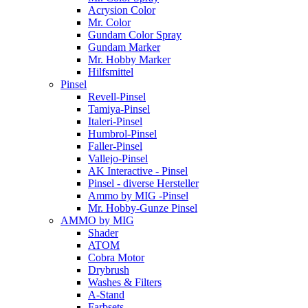
Acrysion Color
Mr. Color
Gundam Color Spray
Gundam Marker
Mr. Hobby Marker
Hilfsmittel
Pinsel
Revell-Pinsel
Tamiya-Pinsel
Italeri-Pinsel
Humbrol-Pinsel
Faller-Pinsel
Vallejo-Pinsel
AK Interactive - Pinsel
Pinsel - diverse Hersteller
Ammo by MIG -Pinsel
Mr. Hobby-Gunze Pinsel
AMMO by MIG
Shader
ATOM
Cobra Motor
Drybrush
Washes & Filters
A-Stand
Farbsets