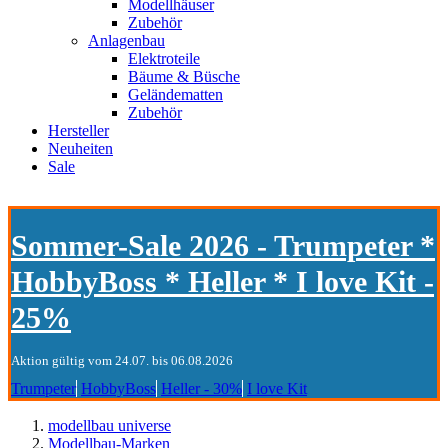
Modellhäuser
Zubehör
Anlagenbau
Elektroteile
Bäume & Büsche
Geländematten
Zubehör
Hersteller
Neuheiten
Sale
Sommer-Sale 2026 - Trumpeter *
HobbyBoss * Heller * I love Kit -
25%
Aktion gültig vom 24.07. bis 06.08.2026
Trumpeter
HobbyBoss
Heller - 30%
I love Kit
modellbau universe
Modellbau-Marken