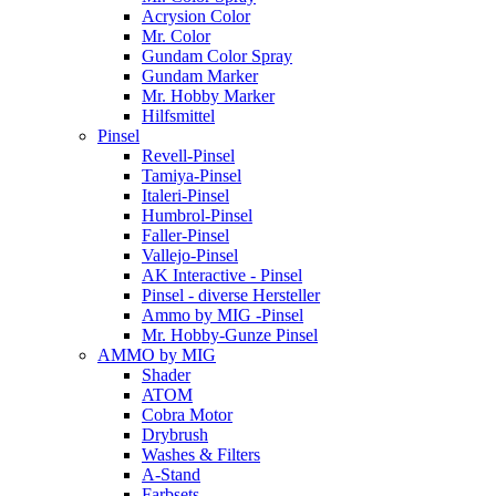
Acrysion Color
Mr. Color
Gundam Color Spray
Gundam Marker
Mr. Hobby Marker
Hilfsmittel
Pinsel
Revell-Pinsel
Tamiya-Pinsel
Italeri-Pinsel
Humbrol-Pinsel
Faller-Pinsel
Vallejo-Pinsel
AK Interactive - Pinsel
Pinsel - diverse Hersteller
Ammo by MIG -Pinsel
Mr. Hobby-Gunze Pinsel
AMMO by MIG
Shader
ATOM
Cobra Motor
Drybrush
Washes & Filters
A-Stand
Farbsets