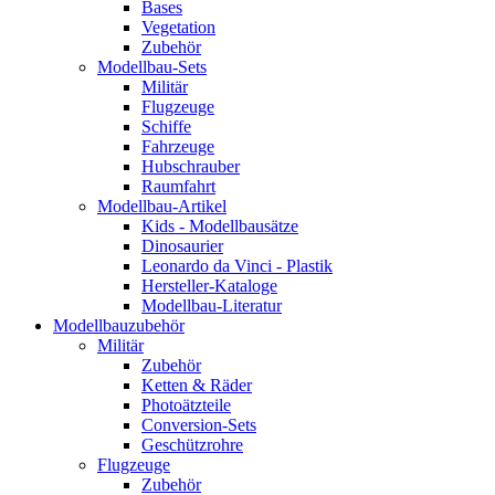
Bases
Vegetation
Zubehör
Modellbau-Sets
Militär
Flugzeuge
Schiffe
Fahrzeuge
Hubschrauber
Raumfahrt
Modellbau-Artikel
Kids - Modellbausätze
Dinosaurier
Leonardo da Vinci - Plastik
Hersteller-Kataloge
Modellbau-Literatur
Modellbauzubehör
Militär
Zubehör
Ketten & Räder
Photoätzteile
Conversion-Sets
Geschützrohre
Flugzeuge
Zubehör