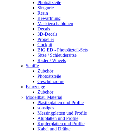
Photoätzteile
Sitzgurte
Resin
Bewaffnung
Maskierschablonen
Decals
3D-Decals
Propeller
Cockpit
BIG ED - Photoätzteil-Sets
Sitze / Schleudersitze
Räder / Wheels
Schiffe
Zubehör
Photoätzteile
Geschützrohre
Fahrzeuge
Zubehör
Modellbau-Material
Plastikplatten und Profile
sonstiges
Messingplatten und Profile
Aluplatten und Profile
Kupferplatten und Profile
Kabel und Drähte