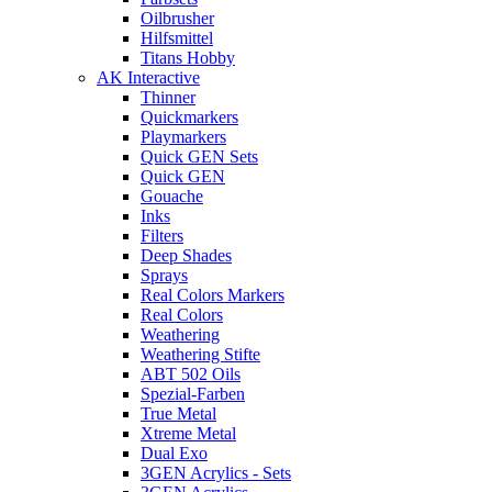
Oilbrusher
Hilfsmittel
Titans Hobby
AK Interactive
Thinner
Quickmarkers
Playmarkers
Quick GEN Sets
Quick GEN
Gouache
Inks
Filters
Deep Shades
Sprays
Real Colors Markers
Real Colors
Weathering
Weathering Stifte
ABT 502 Oils
Spezial-Farben
True Metal
Xtreme Metal
Dual Exo
3GEN Acrylics - Sets