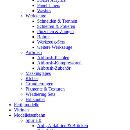
3GEN Acrylics
Panel Liners
Washes
Werkzeuge
Schneiden & Trennen
Schleifen & Polieren
Pinzetten & Zangen
Bohrer
Werkzeug-Sets
weitere Werkzeuge
Airbrush
Airbrush-Pistolen
Airbrush-Kompressoren
Airbrush-Zubehör
Maskingtapes
Kleber
Grundierungen
Pigmente & Texturen
Weathering Sets
Hilfsmittel
Fertigmodelle
Vitrinen
Modelleisenbahn
Spur H0
Auf-, Abfahrten & Brücken