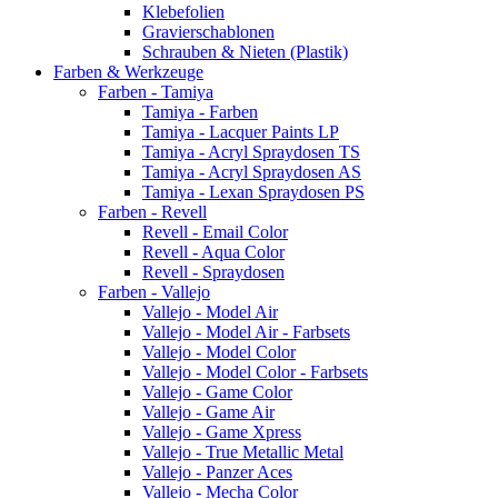
Klebefolien
Gravierschablonen
Schrauben & Nieten (Plastik)
Farben & Werkzeuge
Farben - Tamiya
Tamiya - Farben
Tamiya - Lacquer Paints LP
Tamiya - Acryl Spraydosen TS
Tamiya - Acryl Spraydosen AS
Tamiya - Lexan Spraydosen PS
Farben - Revell
Revell - Email Color
Revell - Aqua Color
Revell - Spraydosen
Farben - Vallejo
Vallejo - Model Air
Vallejo - Model Air - Farbsets
Vallejo - Model Color
Vallejo - Model Color - Farbsets
Vallejo - Game Color
Vallejo - Game Air
Vallejo - Game Xpress
Vallejo - True Metallic Metal
Vallejo - Panzer Aces
Vallejo - Mecha Color