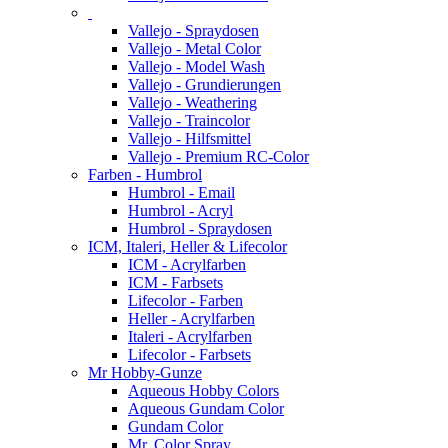
Vallejo - Spraydosen
Vallejo - Metal Color
Vallejo - Model Wash
Vallejo - Grundierungen
Vallejo - Weathering
Vallejo - Traincolor
Vallejo - Hilfsmittel
Vallejo - Premium RC-Color
Farben - Humbrol
Humbrol - Email
Humbrol - Acryl
Humbrol - Spraydosen
ICM, Italeri, Heller & Lifecolor
ICM - Acrylfarben
ICM - Farbsets
Lifecolor - Farben
Heller - Acrylfarben
Italeri - Acrylfarben
Lifecolor - Farbsets
Mr Hobby-Gunze
Aqueous Hobby Colors
Aqueous Gundam Color
Gundam Color
Mr. Color Spray