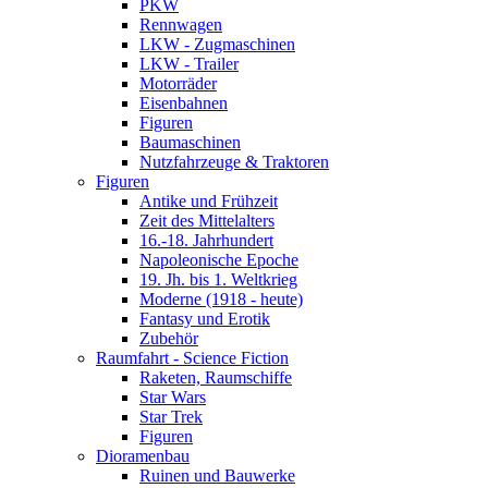
PKW
Rennwagen
LKW - Zugmaschinen
LKW - Trailer
Motorräder
Eisenbahnen
Figuren
Baumaschinen
Nutzfahrzeuge & Traktoren
Figuren
Antike und Frühzeit
Zeit des Mittelalters
16.-18. Jahrhundert
Napoleonische Epoche
19. Jh. bis 1. Weltkrieg
Moderne (1918 - heute)
Fantasy und Erotik
Zubehör
Raumfahrt - Science Fiction
Raketen, Raumschiffe
Star Wars
Star Trek
Figuren
Dioramenbau
Ruinen und Bauwerke