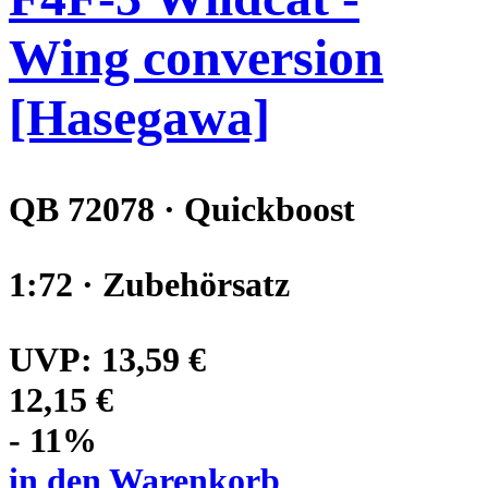
Wing conversion
[Hasegawa]
QB 72078 · Quickboost
1:72 · Zubehörsatz
UVP:
13,59 €
12,15 €
- 11%
in den Warenkorb