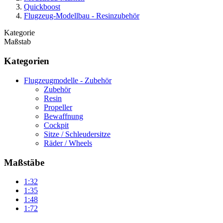
Quickboost
Flugzeug-Modellbau - Resinzubehör
Kategorie
Maßstab
Kategorien
Flugzeugmodelle - Zubehör
Zubehör
Resin
Propeller
Bewaffnung
Cockpit
Sitze / Schleudersitze
Räder / Wheels
Maßstäbe
1:32
1:35
1:48
1:72