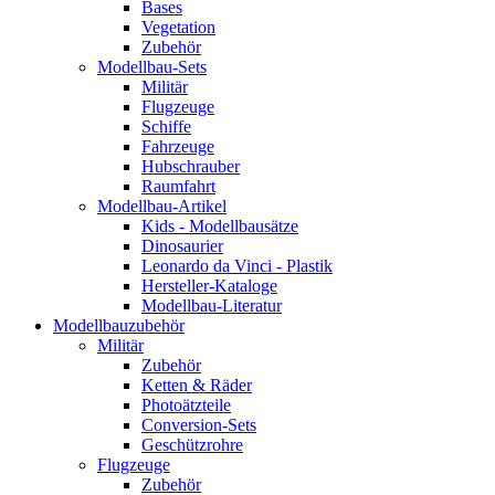
Bases
Vegetation
Zubehör
Modellbau-Sets
Militär
Flugzeuge
Schiffe
Fahrzeuge
Hubschrauber
Raumfahrt
Modellbau-Artikel
Kids - Modellbausätze
Dinosaurier
Leonardo da Vinci - Plastik
Hersteller-Kataloge
Modellbau-Literatur
Modellbauzubehör
Militär
Zubehör
Ketten & Räder
Photoätzteile
Conversion-Sets
Geschützrohre
Flugzeuge
Zubehör