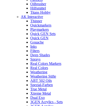
Oilbrusher
Hilfsmittel
Titans Hobby
AK Interactive
Thinner
Quickmarkers
Playmarkers
Quick GEN Sets
Quick GEN
Gouache
Inks
Filters
Deep Shades
Sprays
Real Colors Markers
Real Colors
Weathering
Weathering Stifte
ABT 502 Oils
Spezial-Farben
True Metal
Xtreme Metal
Dual Exo
3GEN Acrylics - Sets