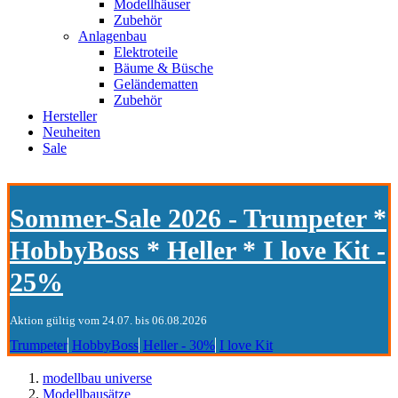
Modellhäuser
Zubehör
Anlagenbau
Elektroteile
Bäume & Büsche
Geländematten
Zubehör
Hersteller
Neuheiten
Sale
Sommer-Sale 2026 - Trumpeter *
HobbyBoss * Heller * I love Kit -
25%
Aktion gültig vom 24.07. bis 06.08.2026
Trumpeter
HobbyBoss
Heller - 30%
I love Kit
modellbau universe
Modellbausätze