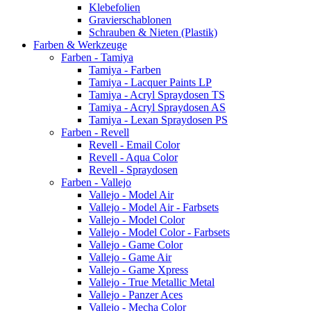
Klebefolien
Gravierschablonen
Schrauben & Nieten (Plastik)
Farben & Werkzeuge
Farben - Tamiya
Tamiya - Farben
Tamiya - Lacquer Paints LP
Tamiya - Acryl Spraydosen TS
Tamiya - Acryl Spraydosen AS
Tamiya - Lexan Spraydosen PS
Farben - Revell
Revell - Email Color
Revell - Aqua Color
Revell - Spraydosen
Farben - Vallejo
Vallejo - Model Air
Vallejo - Model Air - Farbsets
Vallejo - Model Color
Vallejo - Model Color - Farbsets
Vallejo - Game Color
Vallejo - Game Air
Vallejo - Game Xpress
Vallejo - True Metallic Metal
Vallejo - Panzer Aces
Vallejo - Mecha Color