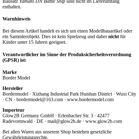
Bausatz
Yamato IJN Battle Ship
sind nicht im Lieferumfang
enthalten.
Warnhinweis
Bei diesem Artikel handelt es sich um einen Modellbauartikel oder
ein Sammlerobjekt. Dies ist kein Spielzeug und daher
nicht
für
Kinder unter 15 Jahren geeignet.
Verantwortlicher im Sinne der Produksicherheitsverordnung
(GPSR) ist:
Marke
Border Model
Hersteller
Bordermodel · Xizhang Industrial Park Huishan District · Wuxi City
· CN · bordermodel@163.com · www.bordermodel.com
Importeur
Glow2B Germany GmbH · Erlenbacher Str. 3 · 42477
Radevormwald · DE · mail@glow2b.de · www.glow2b.com
Bei allen Waren aus unserem Shop bestehen gesetzliche
Gewährleistungsrechte.