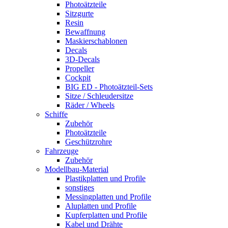
Photoätzteile
Sitzgurte
Resin
Bewaffnung
Maskierschablonen
Decals
3D-Decals
Propeller
Cockpit
BIG ED - Photoätzteil-Sets
Sitze / Schleudersitze
Räder / Wheels
Schiffe
Zubehör
Photoätzteile
Geschützrohre
Fahrzeuge
Zubehör
Modellbau-Material
Plastikplatten und Profile
sonstiges
Messingplatten und Profile
Aluplatten und Profile
Kupferplatten und Profile
Kabel und Drähte