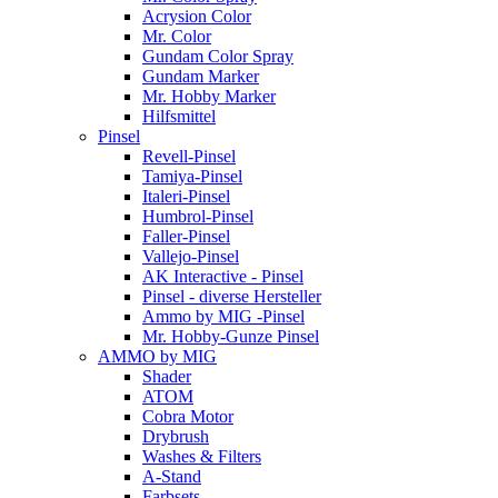
Acrysion Color
Mr. Color
Gundam Color Spray
Gundam Marker
Mr. Hobby Marker
Hilfsmittel
Pinsel
Revell-Pinsel
Tamiya-Pinsel
Italeri-Pinsel
Humbrol-Pinsel
Faller-Pinsel
Vallejo-Pinsel
AK Interactive - Pinsel
Pinsel - diverse Hersteller
Ammo by MIG -Pinsel
Mr. Hobby-Gunze Pinsel
AMMO by MIG
Shader
ATOM
Cobra Motor
Drybrush
Washes & Filters
A-Stand
Farbsets