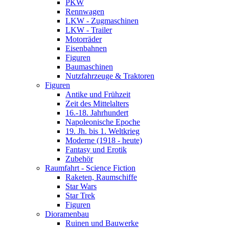
PKW
Rennwagen
LKW - Zugmaschinen
LKW - Trailer
Motorräder
Eisenbahnen
Figuren
Baumaschinen
Nutzfahrzeuge & Traktoren
Figuren
Antike und Frühzeit
Zeit des Mittelalters
16.-18. Jahrhundert
Napoleonische Epoche
19. Jh. bis 1. Weltkrieg
Moderne (1918 - heute)
Fantasy und Erotik
Zubehör
Raumfahrt - Science Fiction
Raketen, Raumschiffe
Star Wars
Star Trek
Figuren
Dioramenbau
Ruinen und Bauwerke