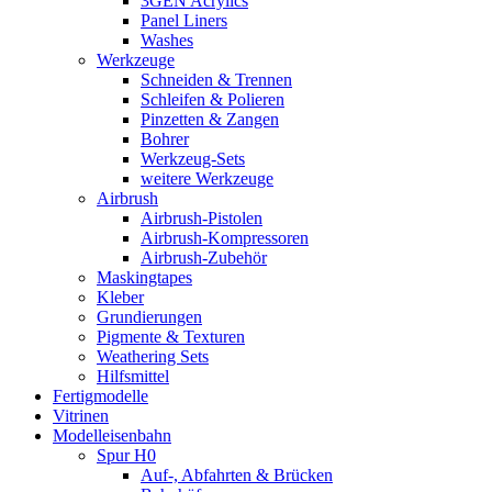
3GEN Acrylics
Panel Liners
Washes
Werkzeuge
Schneiden & Trennen
Schleifen & Polieren
Pinzetten & Zangen
Bohrer
Werkzeug-Sets
weitere Werkzeuge
Airbrush
Airbrush-Pistolen
Airbrush-Kompressoren
Airbrush-Zubehör
Maskingtapes
Kleber
Grundierungen
Pigmente & Texturen
Weathering Sets
Hilfsmittel
Fertigmodelle
Vitrinen
Modelleisenbahn
Spur H0
Auf-, Abfahrten & Brücken