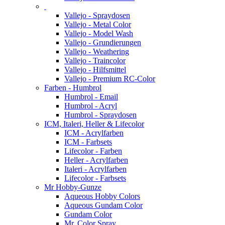
Vallejo - Spraydosen
Vallejo - Metal Color
Vallejo - Model Wash
Vallejo - Grundierungen
Vallejo - Weathering
Vallejo - Traincolor
Vallejo - Hilfsmittel
Vallejo - Premium RC-Color
Farben - Humbrol
Humbrol - Email
Humbrol - Acryl
Humbrol - Spraydosen
ICM, Italeri, Heller & Lifecolor
ICM - Acrylfarben
ICM - Farbsets
Lifecolor - Farben
Heller - Acrylfarben
Italeri - Acrylfarben
Lifecolor - Farbsets
Mr Hobby-Gunze
Aqueous Hobby Colors
Aqueous Gundam Color
Gundam Color
Mr. Color Spray