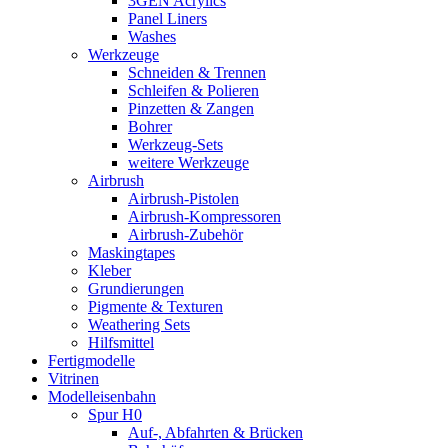
3GEN Acrylics
Panel Liners
Washes
Werkzeuge
Schneiden & Trennen
Schleifen & Polieren
Pinzetten & Zangen
Bohrer
Werkzeug-Sets
weitere Werkzeuge
Airbrush
Airbrush-Pistolen
Airbrush-Kompressoren
Airbrush-Zubehör
Maskingtapes
Kleber
Grundierungen
Pigmente & Texturen
Weathering Sets
Hilfsmittel
Fertigmodelle
Vitrinen
Modelleisenbahn
Spur H0
Auf-, Abfahrten & Brücken