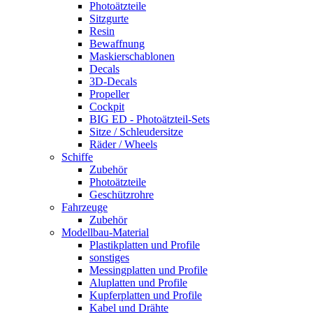
Photoätzteile
Sitzgurte
Resin
Bewaffnung
Maskierschablonen
Decals
3D-Decals
Propeller
Cockpit
BIG ED - Photoätzteil-Sets
Sitze / Schleudersitze
Räder / Wheels
Schiffe
Zubehör
Photoätzteile
Geschützrohre
Fahrzeuge
Zubehör
Modellbau-Material
Plastikplatten und Profile
sonstiges
Messingplatten und Profile
Aluplatten und Profile
Kupferplatten und Profile
Kabel und Drähte