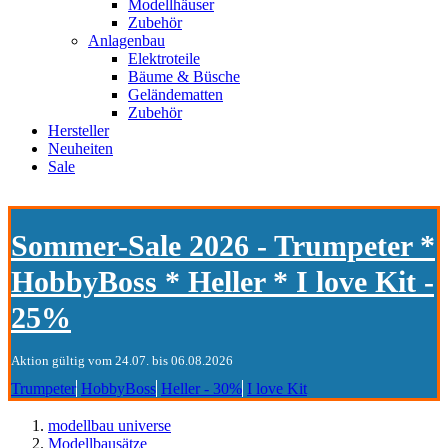
Modellhäuser
Zubehör
Anlagenbau
Elektroteile
Bäume & Büsche
Geländematten
Zubehör
Hersteller
Neuheiten
Sale
Sommer-Sale 2026 - Trumpeter *
HobbyBoss * Heller * I love Kit -
25%
Aktion gültig vom 24.07. bis 06.08.2026
Trumpeter
HobbyBoss
Heller - 30%
I love Kit
modellbau universe
Modellbausätze