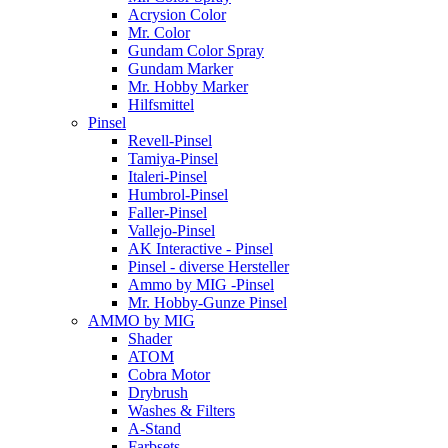
Acrysion Color
Mr. Color
Gundam Color Spray
Gundam Marker
Mr. Hobby Marker
Hilfsmittel
Pinsel
Revell-Pinsel
Tamiya-Pinsel
Italeri-Pinsel
Humbrol-Pinsel
Faller-Pinsel
Vallejo-Pinsel
AK Interactive - Pinsel
Pinsel - diverse Hersteller
Ammo by MIG -Pinsel
Mr. Hobby-Gunze Pinsel
AMMO by MIG
Shader
ATOM
Cobra Motor
Drybrush
Washes & Filters
A-Stand
Farbsets