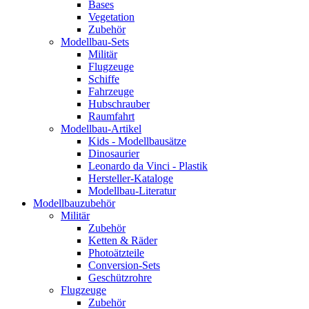
Bases
Vegetation
Zubehör
Modellbau-Sets
Militär
Flugzeuge
Schiffe
Fahrzeuge
Hubschrauber
Raumfahrt
Modellbau-Artikel
Kids - Modellbausätze
Dinosaurier
Leonardo da Vinci - Plastik
Hersteller-Kataloge
Modellbau-Literatur
Modellbauzubehör
Militär
Zubehör
Ketten & Räder
Photoätzteile
Conversion-Sets
Geschützrohre
Flugzeuge
Zubehör