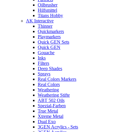
Oilbrusher
Hilfsmittel
Titans Hobby
AK Interactive
Thinner
Quickmarkers
Playmarkers
Quick GEN Sets
Quick GEN
Gouache
Inks
Filters
Deep Shades
Sprays
Real Colors Markers
Real Colors
Weathering
Weathering Stifte
ABT 502 Oils
Spezial-Farben
True Metal
Xtreme Metal
Dual Exo
3GEN Acrylics - Sets