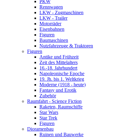
PKW
Rennwagen
LKW - Zugmaschinen
LKW - Trailer
Motorräder
Eisenbahnen
Figuren
Baumaschinen
Nutzfahrzeuge & Traktoren
Figuren
Antike und Frühzeit
Zeit des Mittelalters
16.-18. Jahrhundert
Napoleonische Epoche
19. Jh. bis 1. Weltkrieg
Moderne (1918 - heute)
Fantasy und Erotik
Zubehör
Raumfahrt - Science Fiction
Raketen, Raumschiffe
Star Wars
Star Trek
Figuren
Dioramenbau
Ruinen und Bauwerke