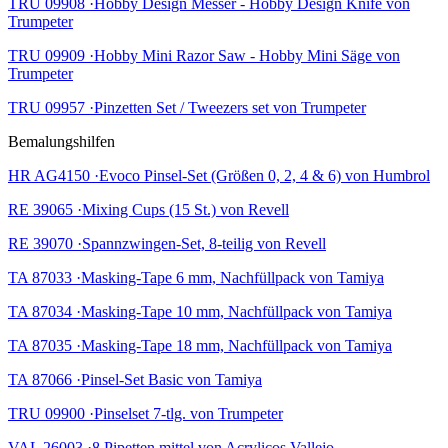
TRU 09908 ·Hobby Design Messer - Hobby Design Knife von
Trumpeter
TRU 09909 ·Hobby Mini Razor Saw - Hobby Mini Säge von
Trumpeter
TRU 09957 ·Pinzetten Set / Tweezers set von Trumpeter
Bemalungshilfen
HR AG4150 ·Evoco Pinsel-Set (Größen 0, 2, 4 & 6) von Humbrol
RE 39065 ·Mixing Cups (15 St.) von Revell
RE 39070 ·Spannzwingen-Set, 8-teilig von Revell
TA 87033 ·Masking-Tape 6 mm, Nachfüllpack von Tamiya
TA 87034 ·Masking-Tape 10 mm, Nachfüllpack von Tamiya
TA 87035 ·Masking-Tape 18 mm, Nachfüllpack von Tamiya
TA 87066 ·Pinsel-Set Basic von Tamiya
TRU 09900 ·Pinselset 7-tlg. von Trumpeter
VAL 26003 ·8 Pipetten mittel von Acrylicos Vallejo