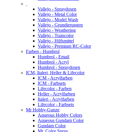
Vallejo - Spraydosen
Vallejo - Metal Color
Vallejo - Model Wash
Vallejo - Grundierungen
Vallejo - Weathering
Vallejo - Traincolor
Vallejo - Hilfsmittel
Vallejo - Premium RC-Color
Farben - Humbrol
Humbrol - Email
Humbrol - Acryl
Humbrol - Spraydosen
ICM, Italeri, Heller & Lifecolor
ICM - Acrylfarben
ICM - Farbsets
Lifecolor - Farben
Heller - Acrylfarben
Italeri - Acrylfarben
Lifecolor - Farbsets
Mr Hobby-Gunze
Aqueous Hobby Colors
Aqueous Gundam Color
Gundam Color
Mr. Color Spray