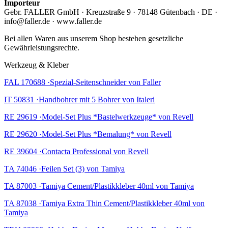
Importeur
Gebr. FALLER GmbH · Kreuzstraße 9 · 78148 Gütenbach · DE ·
info@faller.de · www.faller.de
Bei allen Waren aus unserem Shop bestehen gesetzliche
Gewährleistungsrechte.
Werkzeug & Kleber
FAL 170688 ·Spezial-Seitenschneider von Faller
IT 50831 ·Handbohrer mit 5 Bohrer von Italeri
RE 29619 ·Model-Set Plus *Bastelwerkzeuge* von Revell
RE 29620 ·Model-Set Plus *Bemalung* von Revell
RE 39604 ·Contacta Professional von Revell
TA 74046 ·Feilen Set (3) von Tamiya
TA 87003 ·Tamiya Cement/Plastikkleber 40ml von Tamiya
TA 87038 ·Tamiya Extra Thin Cement/Plastikkleber 40ml von
Tamiya