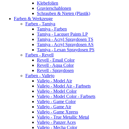
Klebefolien
Gravierschablonen
Schrauben & Nieten (Plastik)
Farben & Werkzeuge
Farben - Tamiya
Tamiya - Farben
Tamiya - Lacquer Paints LP
Tamiya - Acryl Spraydosen TS
Tamiya - Acryl Spraydosen AS
Tamiya - Lexan Spraydosen PS
Farben - Revell
Revell - Email Color
Revell - Aqua Color
Revell - Spraydosen
Farben - Vallejo
Vallejo - Model Air
Vallejo - Model Air - Farbsets
Vallejo - Model Color
Vallejo - Model Color - Farbsets
Vallejo - Game Color
Vallejo - Game Air
Vallejo - Game Xpress
Vallejo - True Metallic Metal
Vallejo - Panzer Aces
Vallejo - Mecha Color