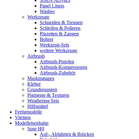
3GEN Acrylics
Panel Liners
Washes
Werkzeuge
Schneiden & Trennen
Schleifen & Polieren
Pinzetten & Zangen
Bohrer
Werkzeug-Sets
weitere Werkzeuge
Airbrush
Airbrush-Pistolen
Airbrush-Kompressoren
Airbrush-Zubehör
Maskingtapes
Kleber
Grundierungen
Pigmente & Texturen
Weathering Sets
Hilfsmittel
Fertigmodelle
Vitrinen
Modelleisenbahn
Spur H0
Auf-, Abfahrten & Brücken