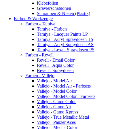
Klebefolien
Gravierschablonen
Schrauben & Nieten (Plastik)
Farben & Werkzeuge
Farben - Tamiya
Tamiya - Farben
Tamiya - Lacquer Paints LP
Tamiya - Acryl Spraydosen TS
Tamiya - Acryl Spraydosen AS
Tamiya - Lexan Spraydosen PS
Farben - Revell
Revell - Email Color
Revell - Aqua Color
Revell - Spraydosen
Farben - Vallejo
Vallejo - Model Air
Vallejo - Model Air - Farbsets
Vallejo - Model Color
Vallejo - Model Color - Farbsets
Vallejo - Game Color
Vallejo - Game Air
Vallejo - Game Xpress
Vallejo - True Metallic Metal
Vallejo - Panzer Aces
Vallejo - Mecha Color