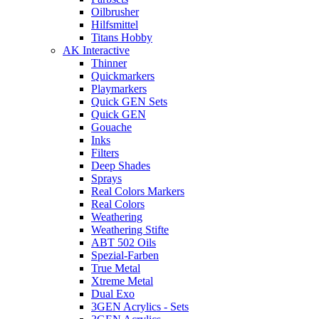
Oilbrusher
Hilfsmittel
Titans Hobby
AK Interactive
Thinner
Quickmarkers
Playmarkers
Quick GEN Sets
Quick GEN
Gouache
Inks
Filters
Deep Shades
Sprays
Real Colors Markers
Real Colors
Weathering
Weathering Stifte
ABT 502 Oils
Spezial-Farben
True Metal
Xtreme Metal
Dual Exo
3GEN Acrylics - Sets