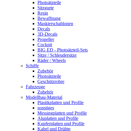
Photoätzteile
Sitzgurte
Resin
Bewaffnung
Maskierschablonen
Decals
3D-Decals
Propeller
Cockpit
BIG ED - Photoätzteil-Sets
Sitze / Schleudersitze
Räder / Wheels
Schiffe
Zubehör
Photoätzteile
Geschützrohre
Fahrzeuge
Zubehör
Modellbau-Material
Plastikplatten und Profile
sonstiges
Messingplatten und Profile
Aluplatten und Profile
Kupferplatten und Profile
Kabel und Drähte