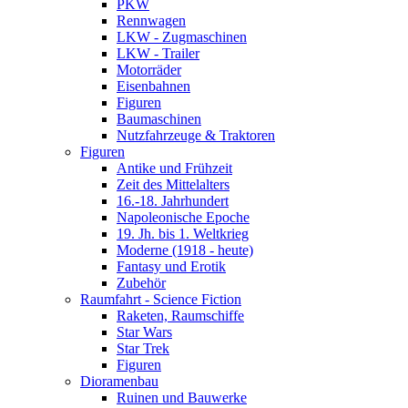
PKW
Rennwagen
LKW - Zugmaschinen
LKW - Trailer
Motorräder
Eisenbahnen
Figuren
Baumaschinen
Nutzfahrzeuge & Traktoren
Figuren
Antike und Frühzeit
Zeit des Mittelalters
16.-18. Jahrhundert
Napoleonische Epoche
19. Jh. bis 1. Weltkrieg
Moderne (1918 - heute)
Fantasy und Erotik
Zubehör
Raumfahrt - Science Fiction
Raketen, Raumschiffe
Star Wars
Star Trek
Figuren
Dioramenbau
Ruinen und Bauwerke