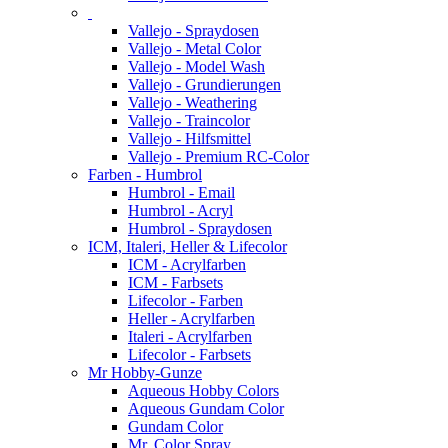
Vallejo - Spraydosen
Vallejo - Metal Color
Vallejo - Model Wash
Vallejo - Grundierungen
Vallejo - Weathering
Vallejo - Traincolor
Vallejo - Hilfsmittel
Vallejo - Premium RC-Color
Farben - Humbrol
Humbrol - Email
Humbrol - Acryl
Humbrol - Spraydosen
ICM, Italeri, Heller & Lifecolor
ICM - Acrylfarben
ICM - Farbsets
Lifecolor - Farben
Heller - Acrylfarben
Italeri - Acrylfarben
Lifecolor - Farbsets
Mr Hobby-Gunze
Aqueous Hobby Colors
Aqueous Gundam Color
Gundam Color
Mr. Color Spray