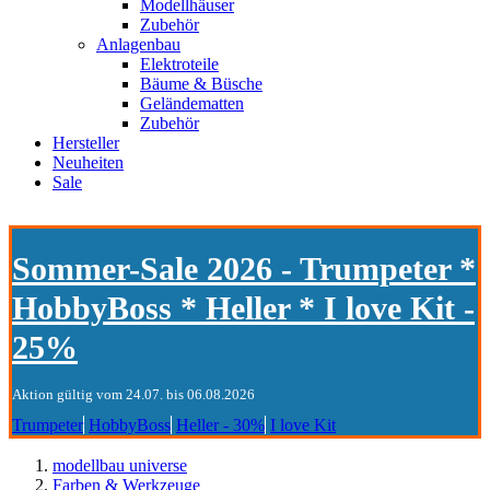
Modellhäuser
Zubehör
Anlagenbau
Elektroteile
Bäume & Büsche
Geländematten
Zubehör
Hersteller
Neuheiten
Sale
Sommer-Sale 2026 - Trumpeter *
HobbyBoss * Heller * I love Kit -
25%
Aktion gültig vom 24.07. bis 06.08.2026
Trumpeter
HobbyBoss
Heller - 30%
I love Kit
modellbau universe
Farben & Werkzeuge