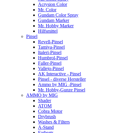
Acrysion Color
Mr. Color
Gundam Color Spray
Gundam Marker
Mr. Hobby Marker
Hilfsmittel
Pinsel
Revell-Pinsel
Tamiya-Pinsel
Italeri-Pinsel
Humbrol-Pinsel
Faller-Pinsel
Vallejo-Pinsel
AK Interactive - Pinsel
Pinsel - diverse Hersteller
Ammo by MIG -Pinsel
Mr. Hobby-Gunze Pinsel
AMMO by MIG
Shader
ATOM
Cobra Motor
Drybrush
Washes & Filters
A-Stand
Farbsets