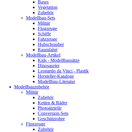
Bases
Vegetation
Zubehör
Modellbau-Sets
Militär
Flugzeuge
Schiffe
Fahrzeuge
Hubschrauber
Raumfahrt
Modellbau-Artikel
Kids - Modellbausätze
Dinosaurier
Leonardo da Vinci - Plastik
Hersteller-Kataloge
Modellbau-Literatur
Modellbauzubehör
Militär
Zubehör
Ketten & Räder
Photoätzteile
Conversion-Sets
Geschützrohre
Flugzeuge
Zubehör