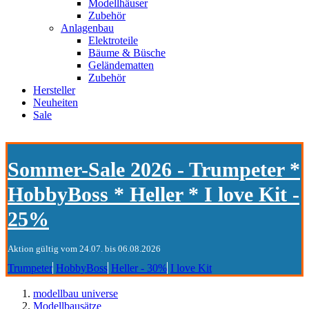
Modellhäuser
Zubehör
Anlagenbau
Elektroteile
Bäume & Büsche
Geländematten
Zubehör
Hersteller
Neuheiten
Sale
Sommer-Sale 2026 - Trumpeter *
HobbyBoss * Heller * I love Kit -
25%
Aktion gültig vom 24.07. bis 06.08.2026
Trumpeter
HobbyBoss
Heller - 30%
I love Kit
modellbau universe
Modellbausätze