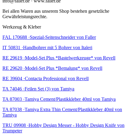
info@faller.de · www.faller.de
Bei allen Waren aus unserem Shop bestehen gesetzliche
Gewährleistungsrechte.
Werkzeug & Kleber
FAL 170688 ·Spezial-Seitenschneider von Faller
IT 50831 ·Handbohrer mit 5 Bohrer von Italeri
RE 29619 ·Model-Set Plus *Bastelwerkzeuge* von Revell
RE 29620 ·Model-Set Plus *Bemalung* von Revell
RE 39604 ·Contacta Professional von Revell
TA 74046 ·Feilen Set (3) von Tamiya
TA 87003 ·Tamiya Cement/Plastikkleber 40ml von Tamiya
TA 87038 ·Tamiya Extra Thin Cement/Plastikkleber 40ml von
Tamiya
TRU 09908 ·Hobby Design Messer - Hobby Design Knife von
Trumpeter