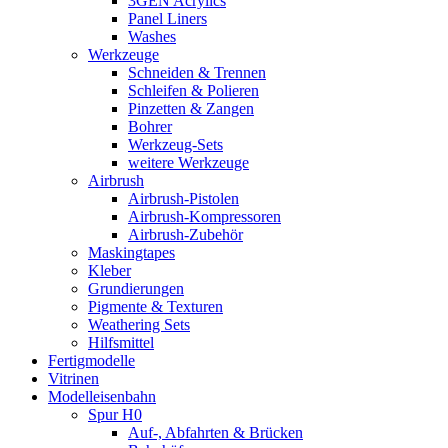
3GEN Acrylics
Panel Liners
Washes
Werkzeuge
Schneiden & Trennen
Schleifen & Polieren
Pinzetten & Zangen
Bohrer
Werkzeug-Sets
weitere Werkzeuge
Airbrush
Airbrush-Pistolen
Airbrush-Kompressoren
Airbrush-Zubehör
Maskingtapes
Kleber
Grundierungen
Pigmente & Texturen
Weathering Sets
Hilfsmittel
Fertigmodelle
Vitrinen
Modelleisenbahn
Spur H0
Auf-, Abfahrten & Brücken