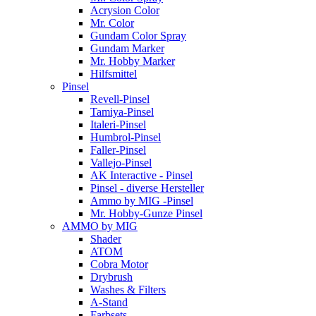
Acrysion Color
Mr. Color
Gundam Color Spray
Gundam Marker
Mr. Hobby Marker
Hilfsmittel
Pinsel
Revell-Pinsel
Tamiya-Pinsel
Italeri-Pinsel
Humbrol-Pinsel
Faller-Pinsel
Vallejo-Pinsel
AK Interactive - Pinsel
Pinsel - diverse Hersteller
Ammo by MIG -Pinsel
Mr. Hobby-Gunze Pinsel
AMMO by MIG
Shader
ATOM
Cobra Motor
Drybrush
Washes & Filters
A-Stand
Farbsets