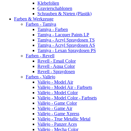
Klebefolien
Gravierschablonen
Schrauben & Nieten (Plastik)
Farben & Werkzeuge
Farben - Tamiya
Tamiya - Farben
Tamiya - Lacquer Paints LP
Tamiya - Acryl Spraydosen TS
Tamiya - Acryl Spraydosen AS
Tamiya - Lexan Spraydosen PS
Farben - Revell
Revell - Email Color
Revell - Aqua Color
Revell - Spraydosen
Farben - Vallejo
Vallejo - Model Air
Vallejo - Model Air - Farbsets
Vallejo - Model Color
Vallejo - Model Color - Farbsets
Vallejo - Game Color
Vallejo - Game Air
Vallejo - Game Xpress
Vallejo - True Metallic Metal
Vallejo - Panzer Aces
Vallejo - Mecha Color