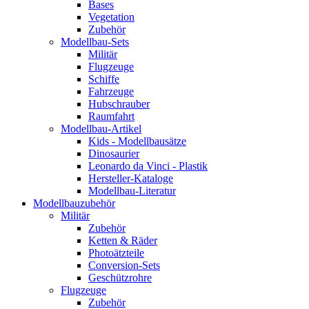
Bases
Vegetation
Zubehör
Modellbau-Sets
Militär
Flugzeuge
Schiffe
Fahrzeuge
Hubschrauber
Raumfahrt
Modellbau-Artikel
Kids - Modellbausätze
Dinosaurier
Leonardo da Vinci - Plastik
Hersteller-Kataloge
Modellbau-Literatur
Modellbauzubehör
Militär
Zubehör
Ketten & Räder
Photoätzteile
Conversion-Sets
Geschützrohre
Flugzeuge
Zubehör