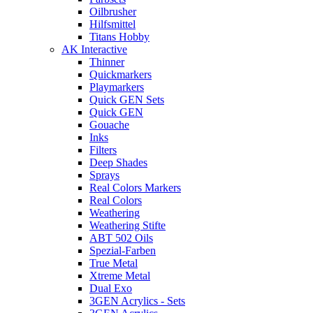
Oilbrusher
Hilfsmittel
Titans Hobby
AK Interactive
Thinner
Quickmarkers
Playmarkers
Quick GEN Sets
Quick GEN
Gouache
Inks
Filters
Deep Shades
Sprays
Real Colors Markers
Real Colors
Weathering
Weathering Stifte
ABT 502 Oils
Spezial-Farben
True Metal
Xtreme Metal
Dual Exo
3GEN Acrylics - Sets