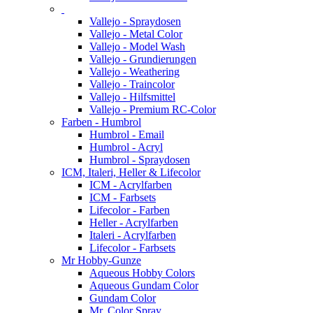
Vallejo - Spraydosen
Vallejo - Metal Color
Vallejo - Model Wash
Vallejo - Grundierungen
Vallejo - Weathering
Vallejo - Traincolor
Vallejo - Hilfsmittel
Vallejo - Premium RC-Color
Farben - Humbrol
Humbrol - Email
Humbrol - Acryl
Humbrol - Spraydosen
ICM, Italeri, Heller & Lifecolor
ICM - Acrylfarben
ICM - Farbsets
Lifecolor - Farben
Heller - Acrylfarben
Italeri - Acrylfarben
Lifecolor - Farbsets
Mr Hobby-Gunze
Aqueous Hobby Colors
Aqueous Gundam Color
Gundam Color
Mr. Color Spray