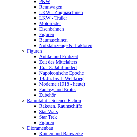
PKW
Rennwagen
LKW - Zugmaschinen
LKW - Trailer
Motorräder
Eisenbahnen
Figuren
Baumaschinen
Nutzfahrzeuge & Traktoren
Figuren
Antike und Frühzeit
Zeit des Mittelalters
16.-18. Jahrhundert
Napoleonische Epoche
19. Jh. bis 1. Weltkrieg
Moderne (1918 - heute)
Fantasy und Erotik
Zubehör
Raumfahrt - Science Fiction
Raketen, Raumschiffe
Star Wars
Star Trek
Figuren
Dioramenbau
Ruinen und Bauwerke