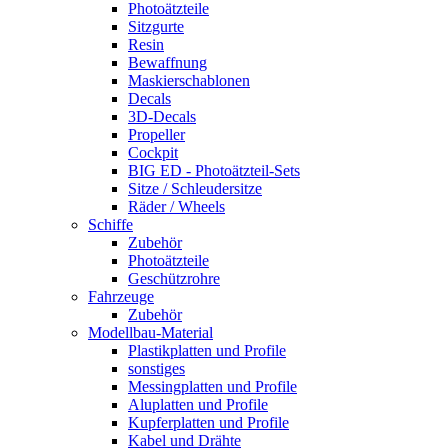
Photoätzteile
Sitzgurte
Resin
Bewaffnung
Maskierschablonen
Decals
3D-Decals
Propeller
Cockpit
BIG ED - Photoätzteil-Sets
Sitze / Schleudersitze
Räder / Wheels
Schiffe
Zubehör
Photoätzteile
Geschützrohre
Fahrzeuge
Zubehör
Modellbau-Material
Plastikplatten und Profile
sonstiges
Messingplatten und Profile
Aluplatten und Profile
Kupferplatten und Profile
Kabel und Drähte