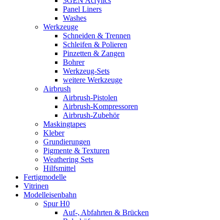
3GEN Acrylics
Panel Liners
Washes
Werkzeuge
Schneiden & Trennen
Schleifen & Polieren
Pinzetten & Zangen
Bohrer
Werkzeug-Sets
weitere Werkzeuge
Airbrush
Airbrush-Pistolen
Airbrush-Kompressoren
Airbrush-Zubehör
Maskingtapes
Kleber
Grundierungen
Pigmente & Texturen
Weathering Sets
Hilfsmittel
Fertigmodelle
Vitrinen
Modelleisenbahn
Spur H0
Auf-, Abfahrten & Brücken