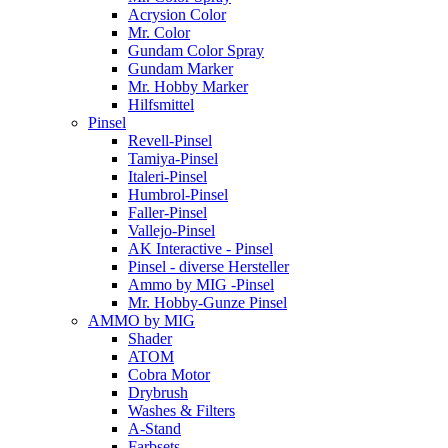
Acrysion Color
Mr. Color
Gundam Color Spray
Gundam Marker
Mr. Hobby Marker
Hilfsmittel
Pinsel
Revell-Pinsel
Tamiya-Pinsel
Italeri-Pinsel
Humbrol-Pinsel
Faller-Pinsel
Vallejo-Pinsel
AK Interactive - Pinsel
Pinsel - diverse Hersteller
Ammo by MIG -Pinsel
Mr. Hobby-Gunze Pinsel
AMMO by MIG
Shader
ATOM
Cobra Motor
Drybrush
Washes & Filters
A-Stand
Farbsets