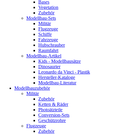
Bases
Vegetation
Zubehör
Modellbau-Sets
Militär
Flugzeuge
Schiffe
Fahrzeuge
Hubschrauber
Raumfahrt
Modellbau-Artikel
Kids - Modellbausätze
Dinosaurier
Leonardo da Vinci - Plastik
Hersteller-Kataloge
Modellbau-Literatur
Modellbauzubehör
Militär
Zubehör
Ketten & Räder
Photoätzteile
Conversion-Sets
Geschützrohre
Flugzeuge
Zubehör