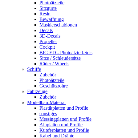
Photoätzteile
Sitzgurte
Resin
Bewaffnung
Maskierschablonen
Decals
3D-Decals
Propeller
Cockpit
BIG ED - Photoätzteil-Sets
Sitze / Schleudersitze
Räder / Wheels
Schiffe
Zubehör
Photoätzteile
Geschützrohre
Fahrzeuge
Zubehör
Modellbau-Material
Plastikplatten und Profile
sonstiges
Messingplatten und Profile
Aluplatten und Profile
Kupferplatten und Profile
Kabel und Drähte