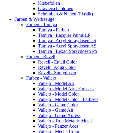
Klebefolien
Gravierschablonen
Schrauben & Nieten (Plastik)
Farben & Werkzeuge
Farben - Tamiya
Tamiya - Farben
Tamiya - Lacquer Paints LP
Tamiya - Acryl Spraydosen TS
Tamiya - Acryl Spraydosen AS
Tamiya - Lexan Spraydosen PS
Farben - Revell
Revell - Email Color
Revell - Aqua Color
Revell - Spraydosen
Farben - Vallejo
Vallejo - Model Air
Vallejo - Model Air - Farbsets
Vallejo - Model Color
Vallejo - Model Color - Farbsets
Vallejo - Game Color
Vallejo - Game Air
Vallejo - Game Xpress
Vallejo - True Metallic Metal
Vallejo - Panzer Aces
Vallejo - Mecha Color