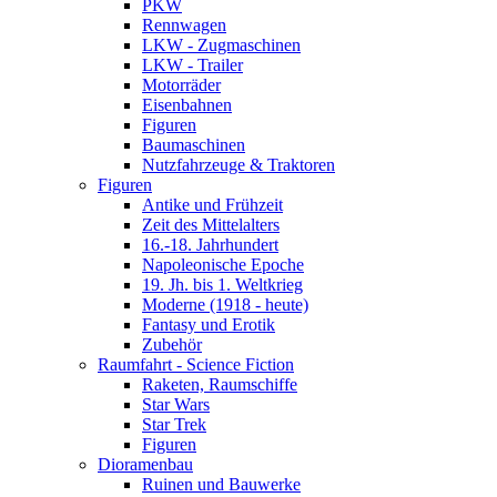
PKW
Rennwagen
LKW - Zugmaschinen
LKW - Trailer
Motorräder
Eisenbahnen
Figuren
Baumaschinen
Nutzfahrzeuge & Traktoren
Figuren
Antike und Frühzeit
Zeit des Mittelalters
16.-18. Jahrhundert
Napoleonische Epoche
19. Jh. bis 1. Weltkrieg
Moderne (1918 - heute)
Fantasy und Erotik
Zubehör
Raumfahrt - Science Fiction
Raketen, Raumschiffe
Star Wars
Star Trek
Figuren
Dioramenbau
Ruinen und Bauwerke