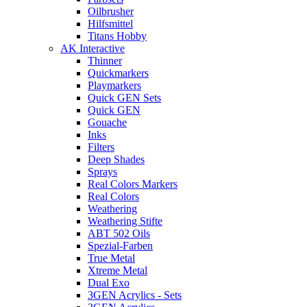
Oilbrusher
Hilfsmittel
Titans Hobby
AK Interactive
Thinner
Quickmarkers
Playmarkers
Quick GEN Sets
Quick GEN
Gouache
Inks
Filters
Deep Shades
Sprays
Real Colors Markers
Real Colors
Weathering
Weathering Stifte
ABT 502 Oils
Spezial-Farben
True Metal
Xtreme Metal
Dual Exo
3GEN Acrylics - Sets