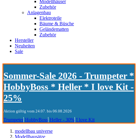
Modellhäuser
Zubehör
Anlagenbau
Elektroteile
Bäume & Büsche
Geländematten
Zubehör
Hersteller
Neuheiten
Sale
Sommer-Sale 2026 - Trumpeter *
HobbyBoss * Heller * I love Kit -
25%
Aktion gültig vom 24.07. bis 06.08.2026
Trumpeter
HobbyBoss
Heller - 30%
I love Kit
modellbau universe
Modellbausätze