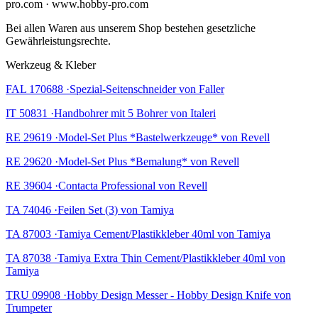
pro.com · www.hobby-pro.com
Bei allen Waren aus unserem Shop bestehen gesetzliche
Gewährleistungsrechte.
Werkzeug & Kleber
FAL 170688 ·Spezial-Seitenschneider von Faller
IT 50831 ·Handbohrer mit 5 Bohrer von Italeri
RE 29619 ·Model-Set Plus *Bastelwerkzeuge* von Revell
RE 29620 ·Model-Set Plus *Bemalung* von Revell
RE 39604 ·Contacta Professional von Revell
TA 74046 ·Feilen Set (3) von Tamiya
TA 87003 ·Tamiya Cement/Plastikkleber 40ml von Tamiya
TA 87038 ·Tamiya Extra Thin Cement/Plastikkleber 40ml von
Tamiya
TRU 09908 ·Hobby Design Messer - Hobby Design Knife von
Trumpeter