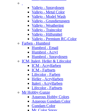
Vallejo - Spraydosen
Vallejo - Metal Color
Vallejo - Model Wash
Vallejo - Grundierungen
Vallejo - Weathering
Vallejo - Traincolor
Vallejo - Hilfsmittel
Vallejo - Premium RC-Color
Farben - Humbrol
Humbrol - Email
Humbrol - Acryl
Humbrol - Spraydosen
ICM, Italeri, Heller & Lifecolor
ICM - Acrylfarben
ICM - Farbsets
Lifecolor - Farben
Heller - Acrylfarben
Italeri - Acrylfarben
Lifecolor - Farbsets
Mr Hobby-Gunze
Aqueous Hobby Colors
Aqueous Gundam Color
Gundam Color
Mr. Color Spray