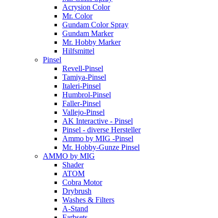
Acrysion Color
Mr. Color
Gundam Color Spray
Gundam Marker
Mr. Hobby Marker
Hilfsmittel
Pinsel
Revell-Pinsel
Tamiya-Pinsel
Italeri-Pinsel
Humbrol-Pinsel
Faller-Pinsel
Vallejo-Pinsel
AK Interactive - Pinsel
Pinsel - diverse Hersteller
Ammo by MIG -Pinsel
Mr. Hobby-Gunze Pinsel
AMMO by MIG
Shader
ATOM
Cobra Motor
Drybrush
Washes & Filters
A-Stand
Farbsets