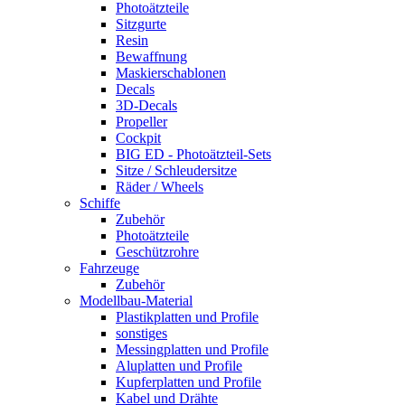
Photoätzteile
Sitzgurte
Resin
Bewaffnung
Maskierschablonen
Decals
3D-Decals
Propeller
Cockpit
BIG ED - Photoätzteil-Sets
Sitze / Schleudersitze
Räder / Wheels
Schiffe
Zubehör
Photoätzteile
Geschützrohre
Fahrzeuge
Zubehör
Modellbau-Material
Plastikplatten und Profile
sonstiges
Messingplatten und Profile
Aluplatten und Profile
Kupferplatten und Profile
Kabel und Drähte