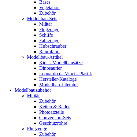
Bases
Vegetation
Zubehör
Modellbau-Sets
Militär
Flugzeuge
Schiffe
Fahrzeuge
Hubschrauber
Raumfahrt
Modellbau-Artikel
Kids - Modellbausätze
Dinosaurier
Leonardo da Vinci - Plastik
Hersteller-Kataloge
Modellbau-Literatur
Modellbauzubehör
Militär
Zubehör
Ketten & Räder
Photoätzteile
Conversion-Sets
Geschützrohre
Flugzeuge
Zubehör