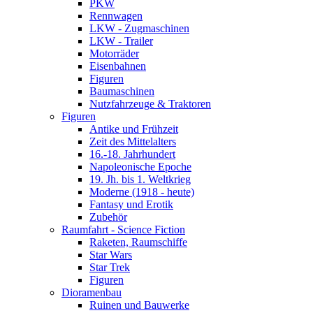
PKW
Rennwagen
LKW - Zugmaschinen
LKW - Trailer
Motorräder
Eisenbahnen
Figuren
Baumaschinen
Nutzfahrzeuge & Traktoren
Figuren
Antike und Frühzeit
Zeit des Mittelalters
16.-18. Jahrhundert
Napoleonische Epoche
19. Jh. bis 1. Weltkrieg
Moderne (1918 - heute)
Fantasy und Erotik
Zubehör
Raumfahrt - Science Fiction
Raketen, Raumschiffe
Star Wars
Star Trek
Figuren
Dioramenbau
Ruinen und Bauwerke