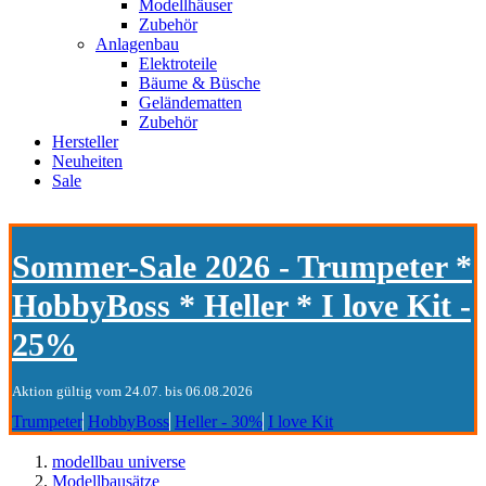
Modellhäuser
Zubehör
Anlagenbau
Elektroteile
Bäume & Büsche
Geländematten
Zubehör
Hersteller
Neuheiten
Sale
Sommer-Sale 2026 - Trumpeter *
HobbyBoss * Heller * I love Kit -
25%
Aktion gültig vom 24.07. bis 06.08.2026
Trumpeter
HobbyBoss
Heller - 30%
I love Kit
modellbau universe
Modellbausätze