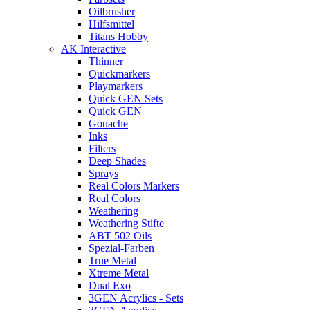
Oilbrusher
Hilfsmittel
Titans Hobby
AK Interactive
Thinner
Quickmarkers
Playmarkers
Quick GEN Sets
Quick GEN
Gouache
Inks
Filters
Deep Shades
Sprays
Real Colors Markers
Real Colors
Weathering
Weathering Stifte
ABT 502 Oils
Spezial-Farben
True Metal
Xtreme Metal
Dual Exo
3GEN Acrylics - Sets