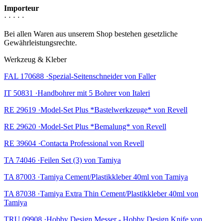
Importeur
· · · · ·
Bei allen Waren aus unserem Shop bestehen gesetzliche
Gewährleistungsrechte.
Werkzeug & Kleber
FAL 170688 ·Spezial-Seitenschneider von Faller
IT 50831 ·Handbohrer mit 5 Bohrer von Italeri
RE 29619 ·Model-Set Plus *Bastelwerkzeuge* von Revell
RE 29620 ·Model-Set Plus *Bemalung* von Revell
RE 39604 ·Contacta Professional von Revell
TA 74046 ·Feilen Set (3) von Tamiya
TA 87003 ·Tamiya Cement/Plastikkleber 40ml von Tamiya
TA 87038 ·Tamiya Extra Thin Cement/Plastikkleber 40ml von
Tamiya
TRU 09908 ·Hobby Design Messer - Hobby Design Knife von