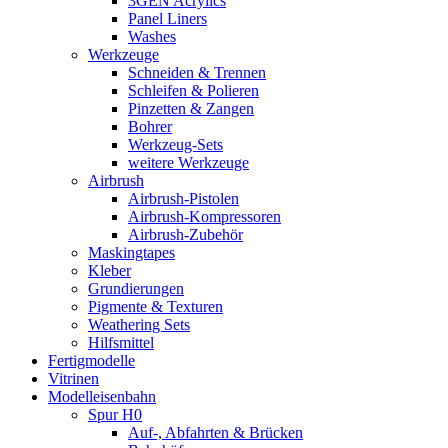
3GEN Acrylics
Panel Liners
Washes
Werkzeuge
Schneiden & Trennen
Schleifen & Polieren
Pinzetten & Zangen
Bohrer
Werkzeug-Sets
weitere Werkzeuge
Airbrush
Airbrush-Pistolen
Airbrush-Kompressoren
Airbrush-Zubehör
Maskingtapes
Kleber
Grundierungen
Pigmente & Texturen
Weathering Sets
Hilfsmittel
Fertigmodelle
Vitrinen
Modelleisenbahn
Spur H0
Auf-, Abfahrten & Brücken