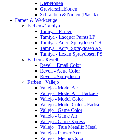
Klebefolien
Gravierschablonen
Schrauben & Nieten (Plastik)
Farben & Werkzeuge
Farben - Tamiya
Tamiya - Farben
Tamiya - Lacquer Paints LP
Tamiya - Acryl Spraydosen TS
Tamiya - Acryl Spraydosen AS
Tamiya - Lexan Spraydosen PS
Farben - Revell
Revell - Email Color
Revell - Aqua Color
Revell - Spraydosen
Farben - Vallejo
Vallejo - Model Air
Vallejo - Model Air - Farbsets
Vallejo - Model Color
Vallejo - Model Color - Farbsets
Vallejo - Game Color
Vallejo - Game Air
Vallejo - Game Xpress
Vallejo - True Metallic Metal
Vallejo - Panzer Aces
Vallejo - Mecha Color