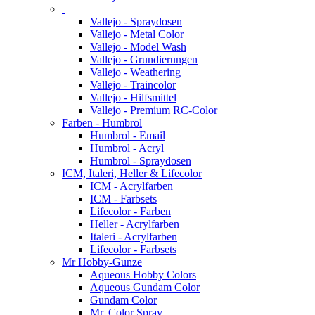
Vallejo - Spraydosen
Vallejo - Metal Color
Vallejo - Model Wash
Vallejo - Grundierungen
Vallejo - Weathering
Vallejo - Traincolor
Vallejo - Hilfsmittel
Vallejo - Premium RC-Color
Farben - Humbrol
Humbrol - Email
Humbrol - Acryl
Humbrol - Spraydosen
ICM, Italeri, Heller & Lifecolor
ICM - Acrylfarben
ICM - Farbsets
Lifecolor - Farben
Heller - Acrylfarben
Italeri - Acrylfarben
Lifecolor - Farbsets
Mr Hobby-Gunze
Aqueous Hobby Colors
Aqueous Gundam Color
Gundam Color
Mr. Color Spray