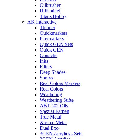
Oilbrusher
Hilfsmittel
Titans Hobby
AK Interactive
Thinner
Quickmarkers
Playmarkers
Quick GEN Sets
Quick GEN
Gouache
Inks
Filters
Deep Shades
Sprays
Real Colors Markers
Real Colors
Weathering
Weathering Stifte
ABT 502 Oils
Spezial-Farben
True Metal
Xtreme Metal
Dual Exo
3GEN Acrylics - Sets