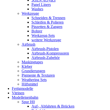
3GEN Acrylics
Panel Liners
Washes
Werkzeuge
Schneiden & Trennen
Schleifen & Polieren
Pinzetten & Zangen
Bohrer
Werkzeug-Sets
weitere Werkzeuge
Airbrush
Airbrush-Pistolen
Airbrush-Kompressoren
Airbrush-Zubehör
Maskingtapes
Kleber
Grundierungen
Pigmente & Texturen
Weathering Sets
Hilfsmittel
Fertigmodelle
Vitrinen
Modelleisenbahn
Spur H0
Auf-, Abfahrten & Brücken