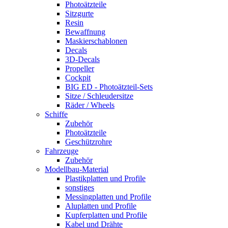
Photoätzteile
Sitzgurte
Resin
Bewaffnung
Maskierschablonen
Decals
3D-Decals
Propeller
Cockpit
BIG ED - Photoätzteil-Sets
Sitze / Schleudersitze
Räder / Wheels
Schiffe
Zubehör
Photoätzteile
Geschützrohre
Fahrzeuge
Zubehör
Modellbau-Material
Plastikplatten und Profile
sonstiges
Messingplatten und Profile
Aluplatten und Profile
Kupferplatten und Profile
Kabel und Drähte