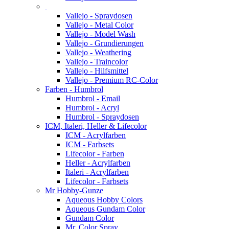
Vallejo - Spraydosen
Vallejo - Metal Color
Vallejo - Model Wash
Vallejo - Grundierungen
Vallejo - Weathering
Vallejo - Traincolor
Vallejo - Hilfsmittel
Vallejo - Premium RC-Color
Farben - Humbrol
Humbrol - Email
Humbrol - Acryl
Humbrol - Spraydosen
ICM, Italeri, Heller & Lifecolor
ICM - Acrylfarben
ICM - Farbsets
Lifecolor - Farben
Heller - Acrylfarben
Italeri - Acrylfarben
Lifecolor - Farbsets
Mr Hobby-Gunze
Aqueous Hobby Colors
Aqueous Gundam Color
Gundam Color
Mr. Color Spray