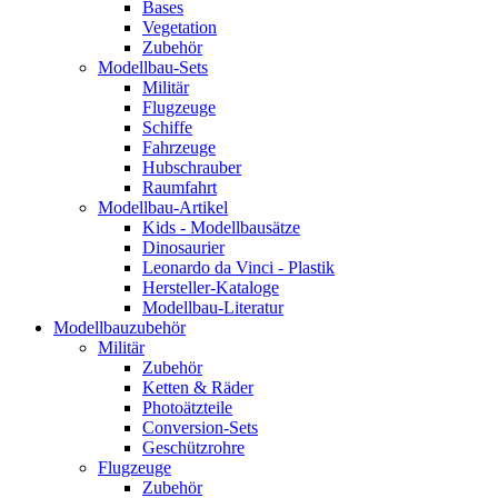
Bases
Vegetation
Zubehör
Modellbau-Sets
Militär
Flugzeuge
Schiffe
Fahrzeuge
Hubschrauber
Raumfahrt
Modellbau-Artikel
Kids - Modellbausätze
Dinosaurier
Leonardo da Vinci - Plastik
Hersteller-Kataloge
Modellbau-Literatur
Modellbauzubehör
Militär
Zubehör
Ketten & Räder
Photoätzteile
Conversion-Sets
Geschützrohre
Flugzeuge
Zubehör