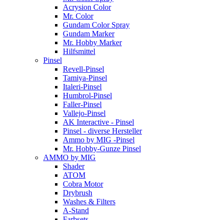
Acrysion Color
Mr. Color
Gundam Color Spray
Gundam Marker
Mr. Hobby Marker
Hilfsmittel
Pinsel
Revell-Pinsel
Tamiya-Pinsel
Italeri-Pinsel
Humbrol-Pinsel
Faller-Pinsel
Vallejo-Pinsel
AK Interactive - Pinsel
Pinsel - diverse Hersteller
Ammo by MIG -Pinsel
Mr. Hobby-Gunze Pinsel
AMMO by MIG
Shader
ATOM
Cobra Motor
Drybrush
Washes & Filters
A-Stand
Farbsets