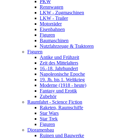
PKW
Rennwagen
LKW - Zugmaschinen
LKW - Trailer
Motorräder
Eisenbahnen
Figuren
Baumaschinen
Nutzfahrzeuge & Traktoren
Figuren
Antike und Frühzeit
Zeit des Mittelalters
16.-18. Jahrhundert
Napoleonische Epoche
19. Jh. bis 1. Weltkrieg
Moderne (1918 - heute)
Fantasy und Erotik
Zubehör
Raumfahrt - Science Fiction
Raketen, Raumschiffe
Star Wars
Star Trek
Figuren
Dioramenbau
Ruinen und Bauwerke