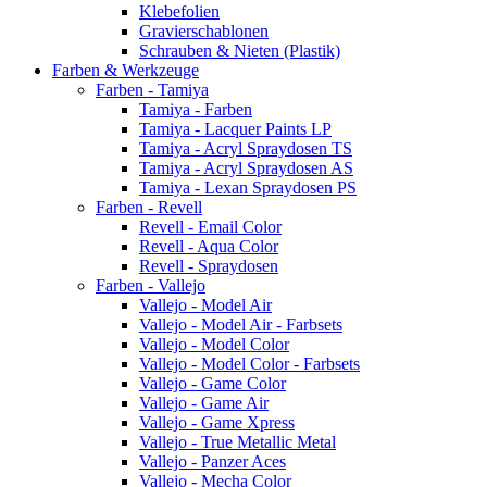
Klebefolien
Gravierschablonen
Schrauben & Nieten (Plastik)
Farben & Werkzeuge
Farben - Tamiya
Tamiya - Farben
Tamiya - Lacquer Paints LP
Tamiya - Acryl Spraydosen TS
Tamiya - Acryl Spraydosen AS
Tamiya - Lexan Spraydosen PS
Farben - Revell
Revell - Email Color
Revell - Aqua Color
Revell - Spraydosen
Farben - Vallejo
Vallejo - Model Air
Vallejo - Model Air - Farbsets
Vallejo - Model Color
Vallejo - Model Color - Farbsets
Vallejo - Game Color
Vallejo - Game Air
Vallejo - Game Xpress
Vallejo - True Metallic Metal
Vallejo - Panzer Aces
Vallejo - Mecha Color