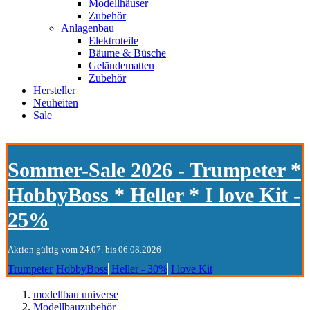
Modellhäuser
Zubehör
Anlagenbau
Elektroteile
Bäume & Büsche
Geländematten
Zubehör
Hersteller
Neuheiten
Sale
Sommer-Sale 2026 - Trumpeter *
HobbyBoss * Heller * I love Kit -
25%
Aktion gültig vom 24.07. bis 06.08.2026
Trumpeter
HobbyBoss
Heller - 30%
I love Kit
modellbau universe
Modellbauzubehör