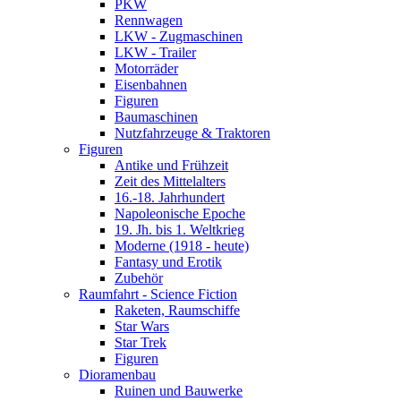
PKW
Rennwagen
LKW - Zugmaschinen
LKW - Trailer
Motorräder
Eisenbahnen
Figuren
Baumaschinen
Nutzfahrzeuge & Traktoren
Figuren
Antike und Frühzeit
Zeit des Mittelalters
16.-18. Jahrhundert
Napoleonische Epoche
19. Jh. bis 1. Weltkrieg
Moderne (1918 - heute)
Fantasy und Erotik
Zubehör
Raumfahrt - Science Fiction
Raketen, Raumschiffe
Star Wars
Star Trek
Figuren
Dioramenbau
Ruinen und Bauwerke