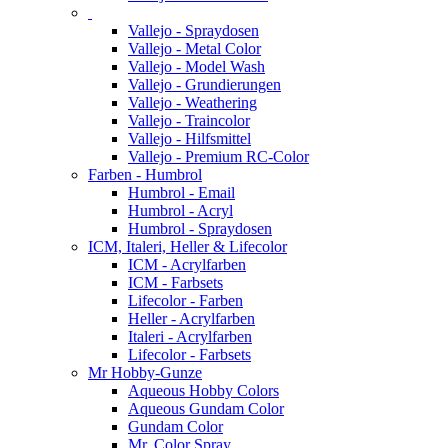
Vallejo - Spraydosen
Vallejo - Metal Color
Vallejo - Model Wash
Vallejo - Grundierungen
Vallejo - Weathering
Vallejo - Traincolor
Vallejo - Hilfsmittel
Vallejo - Premium RC-Color
Farben - Humbrol
Humbrol - Email
Humbrol - Acryl
Humbrol - Spraydosen
ICM, Italeri, Heller & Lifecolor
ICM - Acrylfarben
ICM - Farbsets
Lifecolor - Farben
Heller - Acrylfarben
Italeri - Acrylfarben
Lifecolor - Farbsets
Mr Hobby-Gunze
Aqueous Hobby Colors
Aqueous Gundam Color
Gundam Color
Mr. Color Spray