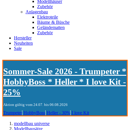
Modellhäuser
Zubehör
Anlagenbau
Elektroteile
Bäume & Büsche
Geländematten
Zubehör
Hersteller
Neuheiten
Sale
Sommer-Sale 2026 - Trumpeter *
HobbyBoss * Heller * I love Kit -
25%
Aktion gültig vom 24.07. bis 06.08.2026
Trumpeter
HobbyBoss
Heller - 30%
I love Kit
modellbau universe
Modellbausätze