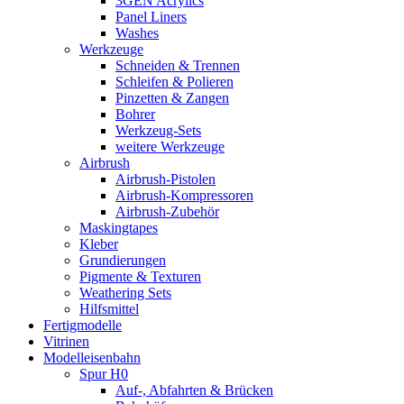
3GEN Acrylics
Panel Liners
Washes
Werkzeuge
Schneiden & Trennen
Schleifen & Polieren
Pinzetten & Zangen
Bohrer
Werkzeug-Sets
weitere Werkzeuge
Airbrush
Airbrush-Pistolen
Airbrush-Kompressoren
Airbrush-Zubehör
Maskingtapes
Kleber
Grundierungen
Pigmente & Texturen
Weathering Sets
Hilfsmittel
Fertigmodelle
Vitrinen
Modelleisenbahn
Spur H0
Auf-, Abfahrten & Brücken