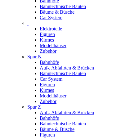
Bahnhöfe
Bahntechnische Bauten
Bäume & Büsche
Car System
Elektroteile
Figuren
Kirmes
Modellhäuser
Zubehör
Spur N
Bahnhöfe
Auf-, Abfahrten & Brücken
Bahntechnische Bauten
Car System
Figuren
Kirmes
Modellhäuser
Zubehör
Spur Z
Auf-, Abfahrten & Brücken
Bahnhöfe
Bahntechnische Bauten
Bäume & Büsche
Figuren