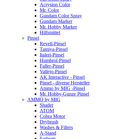
Acrysion Color
Mr. Color
Gundam Color Spray
Gundam Marker
Mr. Hobby Marker
Hilfsmittel
Pinsel
Revell-Pinsel
Tamiya-Pinsel
Italeri-Pinsel
Humbrol-Pinsel
Faller-Pinsel
Vallejo-Pinsel
AK Interactive - Pinsel
Pinsel - diverse Hersteller
Ammo by MIG -Pinsel
Mr. Hobby-Gunze Pinsel
AMMO by MIG
Shader
ATOM
Cobra Motor
Drybrush
Washes & Filters
A-Stand
Farbsets