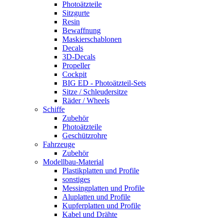
Photoätzteile
Sitzgurte
Resin
Bewaffnung
Maskierschablonen
Decals
3D-Decals
Propeller
Cockpit
BIG ED - Photoätzteil-Sets
Sitze / Schleudersitze
Räder / Wheels
Schiffe
Zubehör
Photoätzteile
Geschützrohre
Fahrzeuge
Zubehör
Modellbau-Material
Plastikplatten und Profile
sonstiges
Messingplatten und Profile
Aluplatten und Profile
Kupferplatten und Profile
Kabel und Drähte