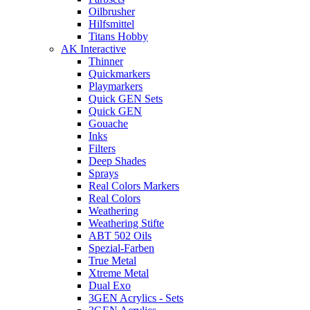
Oilbrusher
Hilfsmittel
Titans Hobby
AK Interactive
Thinner
Quickmarkers
Playmarkers
Quick GEN Sets
Quick GEN
Gouache
Inks
Filters
Deep Shades
Sprays
Real Colors Markers
Real Colors
Weathering
Weathering Stifte
ABT 502 Oils
Spezial-Farben
True Metal
Xtreme Metal
Dual Exo
3GEN Acrylics - Sets