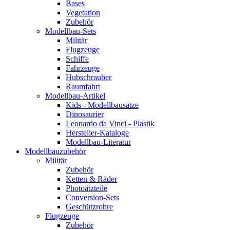
Bases
Vegetation
Zubehör
Modellbau-Sets
Militär
Flugzeuge
Schiffe
Fahrzeuge
Hubschrauber
Raumfahrt
Modellbau-Artikel
Kids - Modellbausätze
Dinosaurier
Leonardo da Vinci - Plastik
Hersteller-Kataloge
Modellbau-Literatur
Modellbauzubehör
Militär
Zubehör
Ketten & Räder
Photoätzteile
Conversion-Sets
Geschützrohre
Flugzeuge
Zubehör