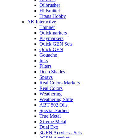
Oilbrusher
Hilfsmittel
Titans Hobby
AK Interactive
Thinner
Quickmarkers
Playmarkers
Quick GEN Sets
Quick GEN
Gouache
Inks
Filters
Deep Shades
Sprays
Real Colors Markers
Real Colors
Weathering
Weathering Stifte
ABT 502 Oils
Spezial-Farben
True Metal
Xtreme Metal
Dual Exo
3GEN Acrylics - Sets