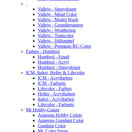
Vallejo - Spraydosen
Vallejo - Metal Color
Vallejo - Model Wash
Vallejo - Grundierungen
Vallejo - Weathering
Vallejo - Traincolor
Vallejo - Hilfsmittel
Vallejo - Premium RC-Color
Farben - Humbrol
Humbrol - Email
Humbrol - Acryl
Humbrol - Spraydosen
ICM, Italeri, Heller & Lifecolor
ICM - Acrylfarben
ICM - Farbsets
Lifecolor - Farben
Heller - Acrylfarben
Italeri - Acrylfarben
Lifecolor - Farbsets
Mr Hobby-Gunze
Aqueous Hobby Colors
Aqueous Gundam Color
Gundam Color
Mr. Color Spray