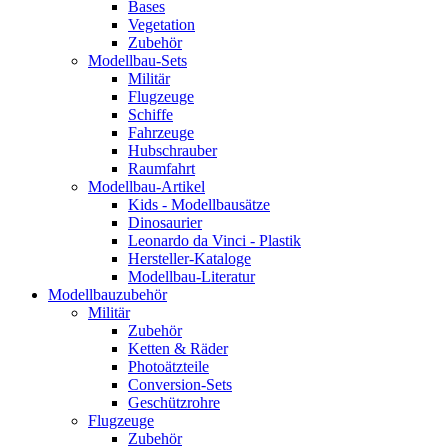
Bases
Vegetation
Zubehör
Modellbau-Sets
Militär
Flugzeuge
Schiffe
Fahrzeuge
Hubschrauber
Raumfahrt
Modellbau-Artikel
Kids - Modellbausätze
Dinosaurier
Leonardo da Vinci - Plastik
Hersteller-Kataloge
Modellbau-Literatur
Modellbauzubehör
Militär
Zubehör
Ketten & Räder
Photoätzteile
Conversion-Sets
Geschützrohre
Flugzeuge
Zubehör