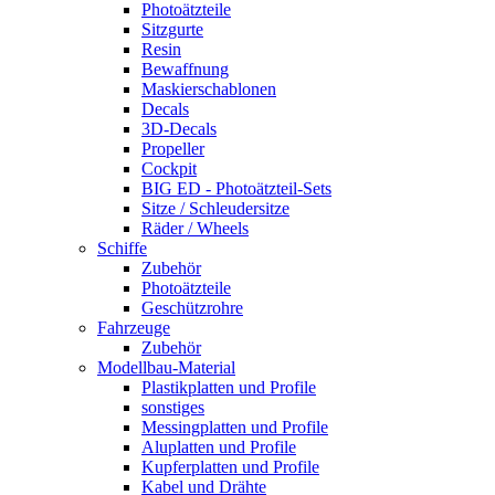
Photoätzteile
Sitzgurte
Resin
Bewaffnung
Maskierschablonen
Decals
3D-Decals
Propeller
Cockpit
BIG ED - Photoätzteil-Sets
Sitze / Schleudersitze
Räder / Wheels
Schiffe
Zubehör
Photoätzteile
Geschützrohre
Fahrzeuge
Zubehör
Modellbau-Material
Plastikplatten und Profile
sonstiges
Messingplatten und Profile
Aluplatten und Profile
Kupferplatten und Profile
Kabel und Drähte