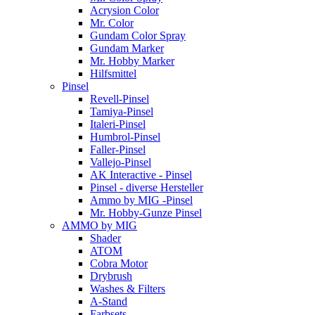
Acrysion Color
Mr. Color
Gundam Color Spray
Gundam Marker
Mr. Hobby Marker
Hilfsmittel
Pinsel
Revell-Pinsel
Tamiya-Pinsel
Italeri-Pinsel
Humbrol-Pinsel
Faller-Pinsel
Vallejo-Pinsel
AK Interactive - Pinsel
Pinsel - diverse Hersteller
Ammo by MIG -Pinsel
Mr. Hobby-Gunze Pinsel
AMMO by MIG
Shader
ATOM
Cobra Motor
Drybrush
Washes & Filters
A-Stand
Farbsets