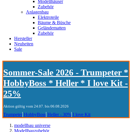
Modellhäuser
Zubehör
Anlagenbau
Elektroteile
Bäume & Büsche
Geländematten
Zubehör
Hersteller
Neuheiten
Sale
Sommer-Sale 2026 - Trumpeter *
HobbyBoss * Heller * I love Kit -
25%
Aktion gültig vom 24.07. bis 06.08.2026
Trumpeter
HobbyBoss
Heller - 30%
I love Kit
modellbau universe
Modellbauzubehör