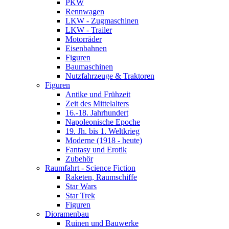
PKW
Rennwagen
LKW - Zugmaschinen
LKW - Trailer
Motorräder
Eisenbahnen
Figuren
Baumaschinen
Nutzfahrzeuge & Traktoren
Figuren
Antike und Frühzeit
Zeit des Mittelalters
16.-18. Jahrhundert
Napoleonische Epoche
19. Jh. bis 1. Weltkrieg
Moderne (1918 - heute)
Fantasy und Erotik
Zubehör
Raumfahrt - Science Fiction
Raketen, Raumschiffe
Star Wars
Star Trek
Figuren
Dioramenbau
Ruinen und Bauwerke