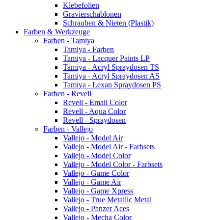
Klebefolien
Gravierschablonen
Schrauben & Nieten (Plastik)
Farben & Werkzeuge
Farben - Tamiya
Tamiya - Farben
Tamiya - Lacquer Paints LP
Tamiya - Acryl Spraydosen TS
Tamiya - Acryl Spraydosen AS
Tamiya - Lexan Spraydosen PS
Farben - Revell
Revell - Email Color
Revell - Aqua Color
Revell - Spraydosen
Farben - Vallejo
Vallejo - Model Air
Vallejo - Model Air - Farbsets
Vallejo - Model Color
Vallejo - Model Color - Farbsets
Vallejo - Game Color
Vallejo - Game Air
Vallejo - Game Xpress
Vallejo - True Metallic Metal
Vallejo - Panzer Aces
Vallejo - Mecha Color