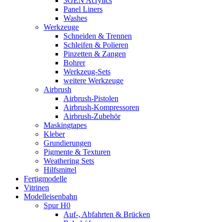
3GEN Acrylics
Panel Liners
Washes
Werkzeuge
Schneiden & Trennen
Schleifen & Polieren
Pinzetten & Zangen
Bohrer
Werkzeug-Sets
weitere Werkzeuge
Airbrush
Airbrush-Pistolen
Airbrush-Kompressoren
Airbrush-Zubehör
Maskingtapes
Kleber
Grundierungen
Pigmente & Texturen
Weathering Sets
Hilfsmittel
Fertigmodelle
Vitrinen
Modelleisenbahn
Spur H0
Auf-, Abfahrten & Brücken