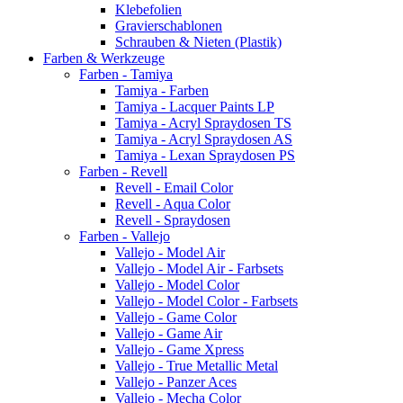
Klebefolien
Gravierschablonen
Schrauben & Nieten (Plastik)
Farben & Werkzeuge
Farben - Tamiya
Tamiya - Farben
Tamiya - Lacquer Paints LP
Tamiya - Acryl Spraydosen TS
Tamiya - Acryl Spraydosen AS
Tamiya - Lexan Spraydosen PS
Farben - Revell
Revell - Email Color
Revell - Aqua Color
Revell - Spraydosen
Farben - Vallejo
Vallejo - Model Air
Vallejo - Model Air - Farbsets
Vallejo - Model Color
Vallejo - Model Color - Farbsets
Vallejo - Game Color
Vallejo - Game Air
Vallejo - Game Xpress
Vallejo - True Metallic Metal
Vallejo - Panzer Aces
Vallejo - Mecha Color