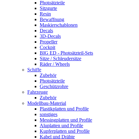
Photoätzteile
Sitzgurte
Resin
Bewaffnung
Maskierschablonen
Decals
3D-Decals
Propeller
Cockpit
BIG ED - Photoätzteil-Sets
Sitze / Schleudersitze
Räder / Wheels
Schiffe
Zubehör
Photoätzteile
Geschützrohre
Fahrzeuge
Zubehör
Modellbau-Material
Plastikplatten und Profile
sonstiges
Messingplatten und Profile
Aluplatten und Profile
Kupferplatten und Profile
Kabel und Drähte