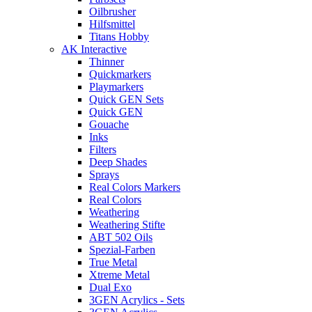
Oilbrusher
Hilfsmittel
Titans Hobby
AK Interactive
Thinner
Quickmarkers
Playmarkers
Quick GEN Sets
Quick GEN
Gouache
Inks
Filters
Deep Shades
Sprays
Real Colors Markers
Real Colors
Weathering
Weathering Stifte
ABT 502 Oils
Spezial-Farben
True Metal
Xtreme Metal
Dual Exo
3GEN Acrylics - Sets