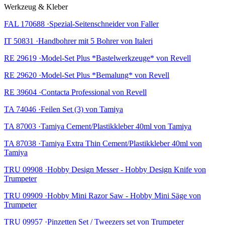
Werkzeug & Kleber
FAL 170688 ·Spezial-Seitenschneider von Faller
IT 50831 ·Handbohrer mit 5 Bohrer von Italeri
RE 29619 ·Model-Set Plus *Bastelwerkzeuge* von Revell
RE 29620 ·Model-Set Plus *Bemalung* von Revell
RE 39604 ·Contacta Professional von Revell
TA 74046 ·Feilen Set (3) von Tamiya
TA 87003 ·Tamiya Cement/Plastikkleber 40ml von Tamiya
TA 87038 ·Tamiya Extra Thin Cement/Plastikkleber 40ml von
Tamiya
TRU 09908 ·Hobby Design Messer - Hobby Design Knife von
Trumpeter
TRU 09909 ·Hobby Mini Razor Saw - Hobby Mini Säge von
Trumpeter
TRU 09957 ·Pinzetten Set / Tweezers set von Trumpeter