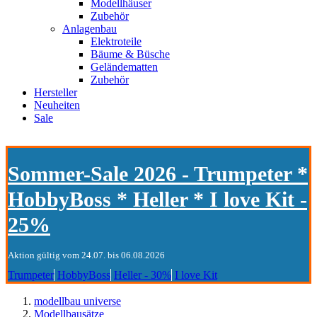
Modellhäuser
Zubehör
Anlagenbau
Elektroteile
Bäume & Büsche
Geländematten
Zubehör
Hersteller
Neuheiten
Sale
Sommer-Sale 2026 - Trumpeter *
HobbyBoss * Heller * I love Kit -
25%
Aktion gültig vom 24.07. bis 06.08.2026
Trumpeter
HobbyBoss
Heller - 30%
I love Kit
modellbau universe
Modellbausätze