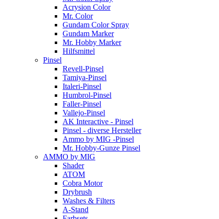
Acrysion Color
Mr. Color
Gundam Color Spray
Gundam Marker
Mr. Hobby Marker
Hilfsmittel
Pinsel
Revell-Pinsel
Tamiya-Pinsel
Italeri-Pinsel
Humbrol-Pinsel
Faller-Pinsel
Vallejo-Pinsel
AK Interactive - Pinsel
Pinsel - diverse Hersteller
Ammo by MIG -Pinsel
Mr. Hobby-Gunze Pinsel
AMMO by MIG
Shader
ATOM
Cobra Motor
Drybrush
Washes & Filters
A-Stand
Farbsets