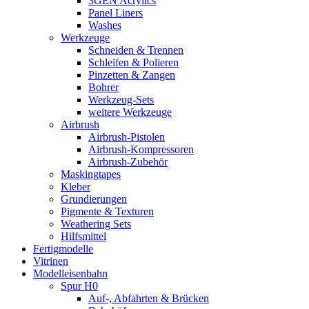
3GEN Acrylics
Panel Liners
Washes
Werkzeuge
Schneiden & Trennen
Schleifen & Polieren
Pinzetten & Zangen
Bohrer
Werkzeug-Sets
weitere Werkzeuge
Airbrush
Airbrush-Pistolen
Airbrush-Kompressoren
Airbrush-Zubehör
Maskingtapes
Kleber
Grundierungen
Pigmente & Texturen
Weathering Sets
Hilfsmittel
Fertigmodelle
Vitrinen
Modelleisenbahn
Spur H0
Auf-, Abfahrten & Brücken