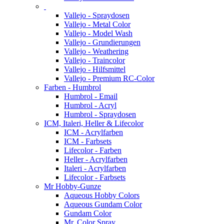
Vallejo - Spraydosen
Vallejo - Metal Color
Vallejo - Model Wash
Vallejo - Grundierungen
Vallejo - Weathering
Vallejo - Traincolor
Vallejo - Hilfsmittel
Vallejo - Premium RC-Color
Farben - Humbrol
Humbrol - Email
Humbrol - Acryl
Humbrol - Spraydosen
ICM, Italeri, Heller & Lifecolor
ICM - Acrylfarben
ICM - Farbsets
Lifecolor - Farben
Heller - Acrylfarben
Italeri - Acrylfarben
Lifecolor - Farbsets
Mr Hobby-Gunze
Aqueous Hobby Colors
Aqueous Gundam Color
Gundam Color
Mr. Color Spray