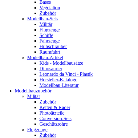
Bases
Vegetation
Zubehör
Modellbau-Sets
Militär
Flugzeuge
Schiffe
Fahrzeuge
Hubschrauber
Raumfahrt
Modellbau-Artikel
Kids - Modellbausätze
Dinosaurier
Leonardo da Vinci - Plastik
Hersteller-Kataloge
Modellbau-Literatur
Modellbauzubehör
Militär
Zubehör
Ketten & Räder
Photoätzteile
Conversion-Sets
Geschützrohre
Flugzeuge
Zubehör