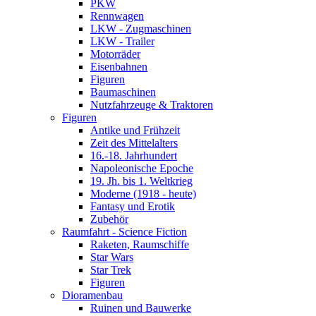
PKW
Rennwagen
LKW - Zugmaschinen
LKW - Trailer
Motorräder
Eisenbahnen
Figuren
Baumaschinen
Nutzfahrzeuge & Traktoren
Figuren
Antike und Frühzeit
Zeit des Mittelalters
16.-18. Jahrhundert
Napoleonische Epoche
19. Jh. bis 1. Weltkrieg
Moderne (1918 - heute)
Fantasy und Erotik
Zubehör
Raumfahrt - Science Fiction
Raketen, Raumschiffe
Star Wars
Star Trek
Figuren
Dioramenbau
Ruinen und Bauwerke