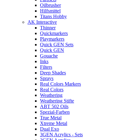
Oilbrusher
Hilfsmittel
Titans Hobby
AK Interactive
Thinner
Quickmarkers
Playmarkers
Quick GEN Sets
Quick GEN
Gouache
Inks
Filters
Deep Shades
Sprays
Real Colors Markers
Real Colors
Weathering
Weathering Stifte
ABT 502 Oils
Spezial-Farben
True Metal
Xtreme Metal
Dual Exo
3GEN Acrylics - Sets