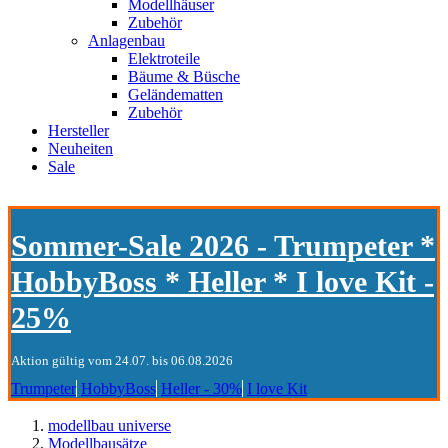
Modellhäuser
Zubehör
Anlagenbau
Elektroteile
Bäume & Büsche
Geländematten
Zubehör
Hersteller
Neuheiten
Sale
Sommer-Sale 2026 - Trumpeter *
HobbyBoss * Heller * I love Kit -
25%
Aktion gültig vom 24.07. bis 06.08.2026
Trumpeter
HobbyBoss
Heller - 30%
I love Kit
modellbau universe
Modellbausätze