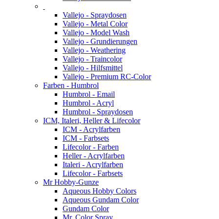
Vallejo - Spraydosen
Vallejo - Metal Color
Vallejo - Model Wash
Vallejo - Grundierungen
Vallejo - Weathering
Vallejo - Traincolor
Vallejo - Hilfsmittel
Vallejo - Premium RC-Color
Farben - Humbrol
Humbrol - Email
Humbrol - Acryl
Humbrol - Spraydosen
ICM, Italeri, Heller & Lifecolor
ICM - Acrylfarben
ICM - Farbsets
Lifecolor - Farben
Heller - Acrylfarben
Italeri - Acrylfarben
Lifecolor - Farbsets
Mr Hobby-Gunze
Aqueous Hobby Colors
Aqueous Gundam Color
Gundam Color
Mr. Color Spray