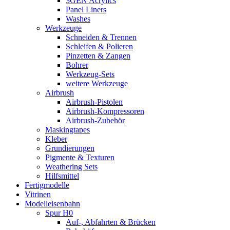
3GEN Acrylics
Panel Liners
Washes
Werkzeuge
Schneiden & Trennen
Schleifen & Polieren
Pinzetten & Zangen
Bohrer
Werkzeug-Sets
weitere Werkzeuge
Airbrush
Airbrush-Pistolen
Airbrush-Kompressoren
Airbrush-Zubehör
Maskingtapes
Kleber
Grundierungen
Pigmente & Texturen
Weathering Sets
Hilfsmittel
Fertigmodelle
Vitrinen
Modelleisenbahn
Spur H0
Auf-, Abfahrten & Brücken