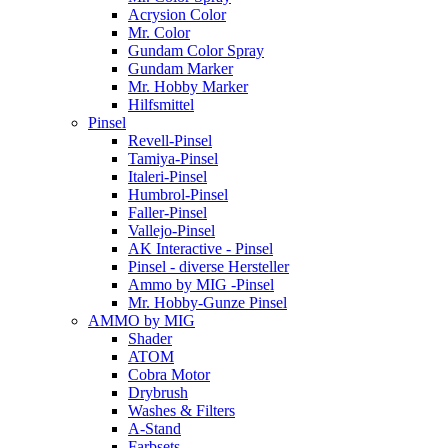
Acrysion Color
Mr. Color
Gundam Color Spray
Gundam Marker
Mr. Hobby Marker
Hilfsmittel
Pinsel
Revell-Pinsel
Tamiya-Pinsel
Italeri-Pinsel
Humbrol-Pinsel
Faller-Pinsel
Vallejo-Pinsel
AK Interactive - Pinsel
Pinsel - diverse Hersteller
Ammo by MIG -Pinsel
Mr. Hobby-Gunze Pinsel
AMMO by MIG
Shader
ATOM
Cobra Motor
Drybrush
Washes & Filters
A-Stand
Farbsets