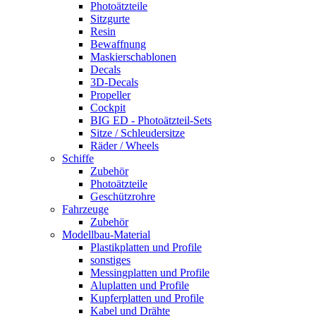
Photoätzteile
Sitzgurte
Resin
Bewaffnung
Maskierschablonen
Decals
3D-Decals
Propeller
Cockpit
BIG ED - Photoätzteil-Sets
Sitze / Schleudersitze
Räder / Wheels
Schiffe
Zubehör
Photoätzteile
Geschützrohre
Fahrzeuge
Zubehör
Modellbau-Material
Plastikplatten und Profile
sonstiges
Messingplatten und Profile
Aluplatten und Profile
Kupferplatten und Profile
Kabel und Drähte