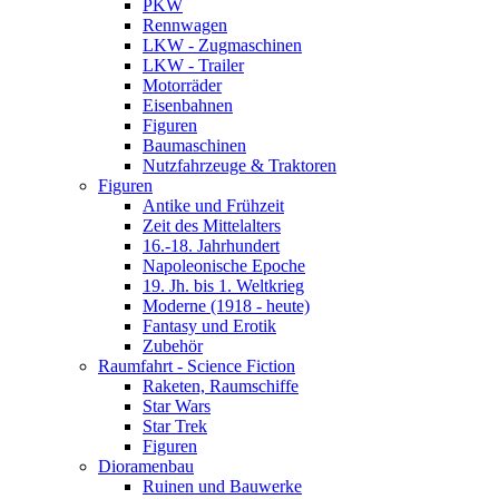
PKW
Rennwagen
LKW - Zugmaschinen
LKW - Trailer
Motorräder
Eisenbahnen
Figuren
Baumaschinen
Nutzfahrzeuge & Traktoren
Figuren
Antike und Frühzeit
Zeit des Mittelalters
16.-18. Jahrhundert
Napoleonische Epoche
19. Jh. bis 1. Weltkrieg
Moderne (1918 - heute)
Fantasy und Erotik
Zubehör
Raumfahrt - Science Fiction
Raketen, Raumschiffe
Star Wars
Star Trek
Figuren
Dioramenbau
Ruinen und Bauwerke