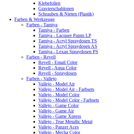
Klebefolien
Gravierschablonen
Schrauben & Nieten (Plastik)
Farben & Werkzeuge
Farben - Tamiya
Tamiya - Farben
Tamiya - Lacquer Paints LP
Tamiya - Acryl Spraydosen TS
Tamiya - Acryl Spraydosen AS
Tamiya - Lexan Spraydosen PS
Farben - Revell
Revell - Email Color
Revell - Aqua Color
Revell - Spraydosen
Farben - Vallejo
Vallejo - Model Air
Vallejo - Model Air - Farbsets
Vallejo - Model Color
Vallejo - Model Color - Farbsets
Vallejo - Game Color
Vallejo - Game Air
Vallejo - Game Xpress
Vallejo - True Metallic Metal
Vallejo - Panzer Aces
Vallejo - Mecha Color