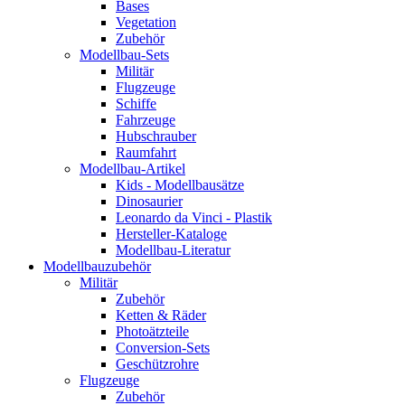
Bases
Vegetation
Zubehör
Modellbau-Sets
Militär
Flugzeuge
Schiffe
Fahrzeuge
Hubschrauber
Raumfahrt
Modellbau-Artikel
Kids - Modellbausätze
Dinosaurier
Leonardo da Vinci - Plastik
Hersteller-Kataloge
Modellbau-Literatur
Modellbauzubehör
Militär
Zubehör
Ketten & Räder
Photoätzteile
Conversion-Sets
Geschützrohre
Flugzeuge
Zubehör