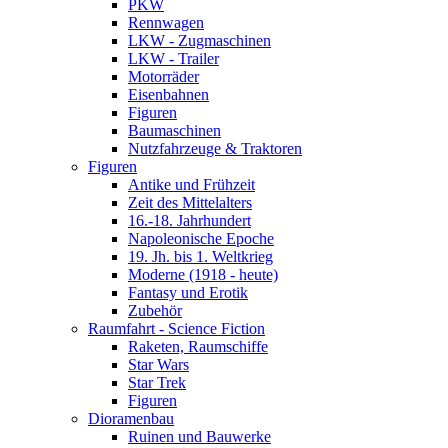
PKW
Rennwagen
LKW - Zugmaschinen
LKW - Trailer
Motorräder
Eisenbahnen
Figuren
Baumaschinen
Nutzfahrzeuge & Traktoren
Figuren
Antike und Frühzeit
Zeit des Mittelalters
16.-18. Jahrhundert
Napoleonische Epoche
19. Jh. bis 1. Weltkrieg
Moderne (1918 - heute)
Fantasy und Erotik
Zubehör
Raumfahrt - Science Fiction
Raketen, Raumschiffe
Star Wars
Star Trek
Figuren
Dioramenbau
Ruinen und Bauwerke