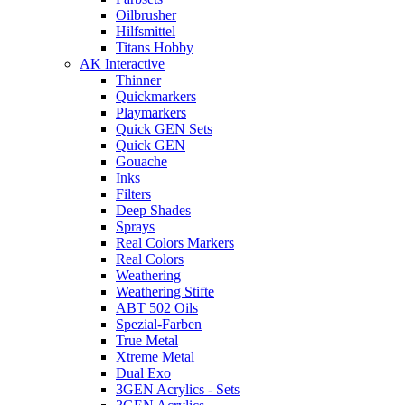
Oilbrusher
Hilfsmittel
Titans Hobby
AK Interactive
Thinner
Quickmarkers
Playmarkers
Quick GEN Sets
Quick GEN
Gouache
Inks
Filters
Deep Shades
Sprays
Real Colors Markers
Real Colors
Weathering
Weathering Stifte
ABT 502 Oils
Spezial-Farben
True Metal
Xtreme Metal
Dual Exo
3GEN Acrylics - Sets