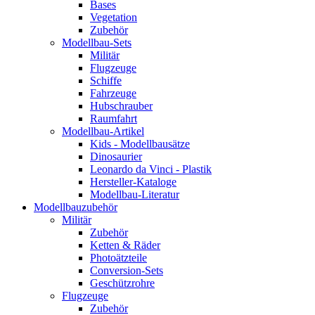
Bases
Vegetation
Zubehör
Modellbau-Sets
Militär
Flugzeuge
Schiffe
Fahrzeuge
Hubschrauber
Raumfahrt
Modellbau-Artikel
Kids - Modellbausätze
Dinosaurier
Leonardo da Vinci - Plastik
Hersteller-Kataloge
Modellbau-Literatur
Modellbauzubehör
Militär
Zubehör
Ketten & Räder
Photoätzteile
Conversion-Sets
Geschützrohre
Flugzeuge
Zubehör