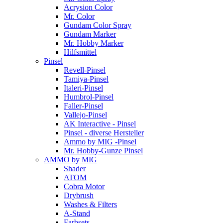
Acrysion Color
Mr. Color
Gundam Color Spray
Gundam Marker
Mr. Hobby Marker
Hilfsmittel
Pinsel
Revell-Pinsel
Tamiya-Pinsel
Italeri-Pinsel
Humbrol-Pinsel
Faller-Pinsel
Vallejo-Pinsel
AK Interactive - Pinsel
Pinsel - diverse Hersteller
Ammo by MIG -Pinsel
Mr. Hobby-Gunze Pinsel
AMMO by MIG
Shader
ATOM
Cobra Motor
Drybrush
Washes & Filters
A-Stand
Farbsets