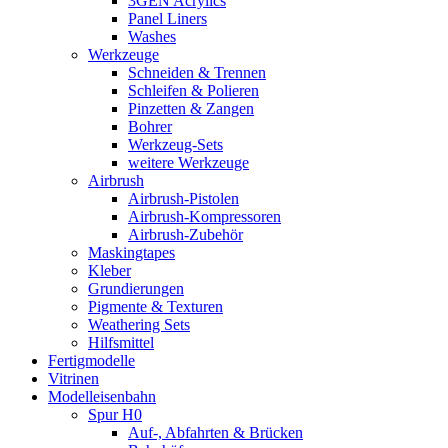
3GEN Acrylics
Panel Liners
Washes
Werkzeuge
Schneiden & Trennen
Schleifen & Polieren
Pinzetten & Zangen
Bohrer
Werkzeug-Sets
weitere Werkzeuge
Airbrush
Airbrush-Pistolen
Airbrush-Kompressoren
Airbrush-Zubehör
Maskingtapes
Kleber
Grundierungen
Pigmente & Texturen
Weathering Sets
Hilfsmittel
Fertigmodelle
Vitrinen
Modelleisenbahn
Spur H0
Auf-, Abfahrten & Brücken