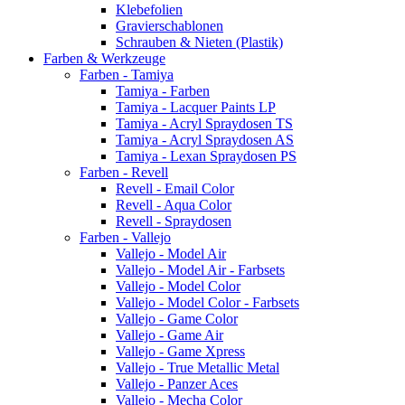
Klebefolien
Gravierschablonen
Schrauben & Nieten (Plastik)
Farben & Werkzeuge
Farben - Tamiya
Tamiya - Farben
Tamiya - Lacquer Paints LP
Tamiya - Acryl Spraydosen TS
Tamiya - Acryl Spraydosen AS
Tamiya - Lexan Spraydosen PS
Farben - Revell
Revell - Email Color
Revell - Aqua Color
Revell - Spraydosen
Farben - Vallejo
Vallejo - Model Air
Vallejo - Model Air - Farbsets
Vallejo - Model Color
Vallejo - Model Color - Farbsets
Vallejo - Game Color
Vallejo - Game Air
Vallejo - Game Xpress
Vallejo - True Metallic Metal
Vallejo - Panzer Aces
Vallejo - Mecha Color