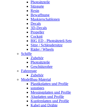
Photoätzteile
Sitzgurte
Resin
Bewaffnung
Maskierschablonen
Decals
3D-Decals
Propeller
Cockpit
BIG ED - Photoätzteil-Sets
Sitze / Schleudersitze
Räder / Wheels
Schiffe
Zubehör
Photoätzteile
Geschützrohre
Fahrzeuge
Zubehör
Modellbau-Material
Plastikplatten und Profile
sonstiges
Messingplatten und Profile
Aluplatten und Profile
Kupferplatten und Profile
Kabel und Drähte