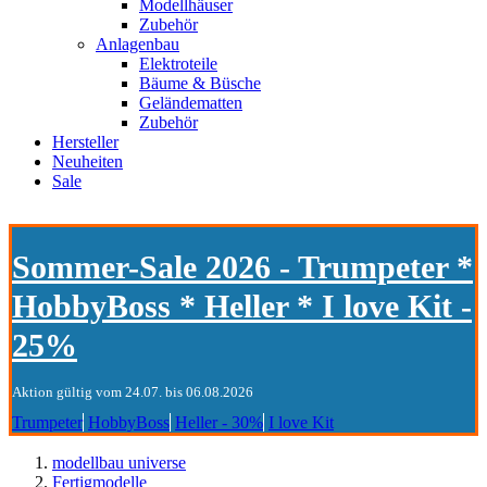
Modellhäuser
Zubehör
Anlagenbau
Elektroteile
Bäume & Büsche
Geländematten
Zubehör
Hersteller
Neuheiten
Sale
Sommer-Sale 2026 - Trumpeter *
HobbyBoss * Heller * I love Kit -
25%
Aktion gültig vom 24.07. bis 06.08.2026
Trumpeter
HobbyBoss
Heller - 30%
I love Kit
modellbau universe
Fertigmodelle