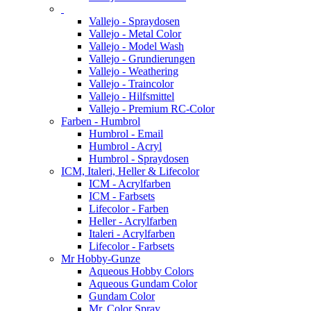
Vallejo - Spraydosen
Vallejo - Metal Color
Vallejo - Model Wash
Vallejo - Grundierungen
Vallejo - Weathering
Vallejo - Traincolor
Vallejo - Hilfsmittel
Vallejo - Premium RC-Color
Farben - Humbrol
Humbrol - Email
Humbrol - Acryl
Humbrol - Spraydosen
ICM, Italeri, Heller & Lifecolor
ICM - Acrylfarben
ICM - Farbsets
Lifecolor - Farben
Heller - Acrylfarben
Italeri - Acrylfarben
Lifecolor - Farbsets
Mr Hobby-Gunze
Aqueous Hobby Colors
Aqueous Gundam Color
Gundam Color
Mr. Color Spray