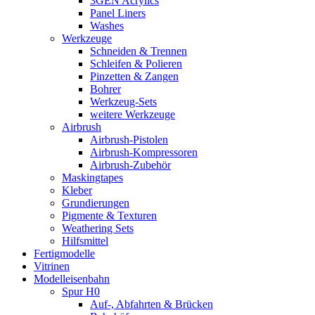
3GEN Acrylics
Panel Liners
Washes
Werkzeuge
Schneiden & Trennen
Schleifen & Polieren
Pinzetten & Zangen
Bohrer
Werkzeug-Sets
weitere Werkzeuge
Airbrush
Airbrush-Pistolen
Airbrush-Kompressoren
Airbrush-Zubehör
Maskingtapes
Kleber
Grundierungen
Pigmente & Texturen
Weathering Sets
Hilfsmittel
Fertigmodelle
Vitrinen
Modelleisenbahn
Spur H0
Auf-, Abfahrten & Brücken