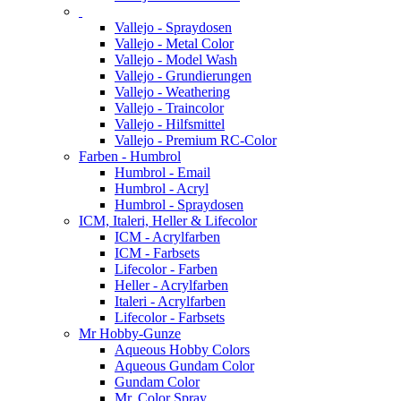
Vallejo - Spraydosen
Vallejo - Metal Color
Vallejo - Model Wash
Vallejo - Grundierungen
Vallejo - Weathering
Vallejo - Traincolor
Vallejo - Hilfsmittel
Vallejo - Premium RC-Color
Farben - Humbrol
Humbrol - Email
Humbrol - Acryl
Humbrol - Spraydosen
ICM, Italeri, Heller & Lifecolor
ICM - Acrylfarben
ICM - Farbsets
Lifecolor - Farben
Heller - Acrylfarben
Italeri - Acrylfarben
Lifecolor - Farbsets
Mr Hobby-Gunze
Aqueous Hobby Colors
Aqueous Gundam Color
Gundam Color
Mr. Color Spray