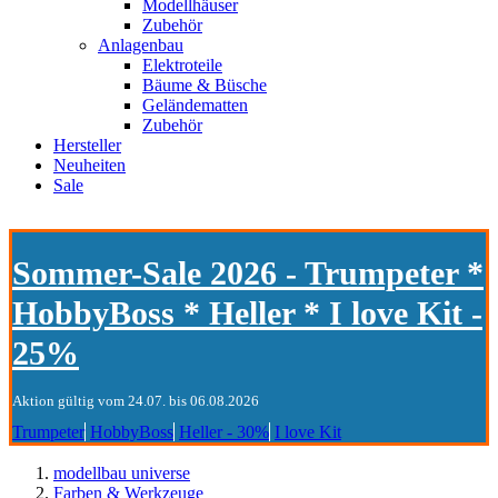
Modellhäuser
Zubehör
Anlagenbau
Elektroteile
Bäume & Büsche
Geländematten
Zubehör
Hersteller
Neuheiten
Sale
Sommer-Sale 2026 - Trumpeter *
HobbyBoss * Heller * I love Kit -
25%
Aktion gültig vom 24.07. bis 06.08.2026
Trumpeter
HobbyBoss
Heller - 30%
I love Kit
modellbau universe
Farben & Werkzeuge