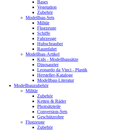
Bases
Vegetation
Zubehör
Modellbau-Sets
Militär
Flugzeuge
Schiffe
Fahrzeuge
Hubschrauber
Raumfahrt
Modellbau-Artikel
Kids - Modellbausätze
Dinosaurier
Leonardo da Vinci - Plastik
Hersteller-Kataloge
Modellbau-Literatur
Modellbauzubehör
Militär
Zubehör
Ketten & Räder
Photoätzteile
Conversion-Sets
Geschützrohre
Flugzeuge
Zubehör