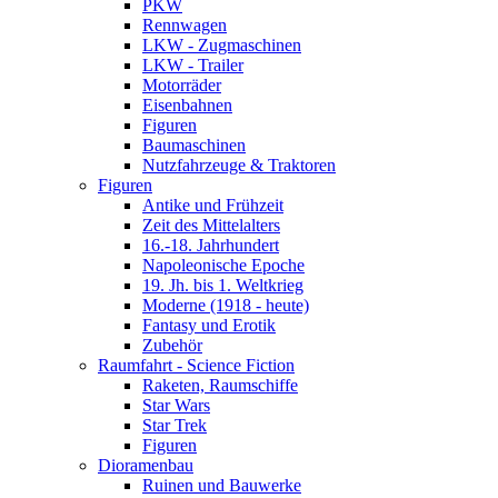
PKW
Rennwagen
LKW - Zugmaschinen
LKW - Trailer
Motorräder
Eisenbahnen
Figuren
Baumaschinen
Nutzfahrzeuge & Traktoren
Figuren
Antike und Frühzeit
Zeit des Mittelalters
16.-18. Jahrhundert
Napoleonische Epoche
19. Jh. bis 1. Weltkrieg
Moderne (1918 - heute)
Fantasy und Erotik
Zubehör
Raumfahrt - Science Fiction
Raketen, Raumschiffe
Star Wars
Star Trek
Figuren
Dioramenbau
Ruinen und Bauwerke