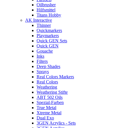
Oilbrusher
Hilfsmittel
Titans Hobby
AK Interactive
Thinner
Quickmarkers
Playmarkers
Quick GEN Sets
Quick GEN
Gouache
Inks
Filters
Deep Shades
Sprays
Real Colors Markers
Real Colors
Weathering
Weathering Stifte
ABT 502 Oils
Spezial-Farben
True Metal
Xtreme Metal
Dual Exo
3GEN Acrylics - Sets