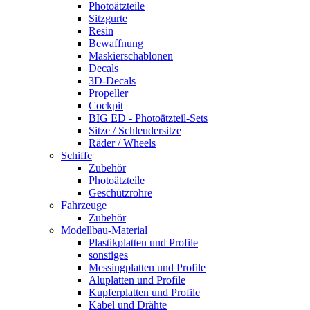
Photoätzteile
Sitzgurte
Resin
Bewaffnung
Maskierschablonen
Decals
3D-Decals
Propeller
Cockpit
BIG ED - Photoätzteil-Sets
Sitze / Schleudersitze
Räder / Wheels
Schiffe
Zubehör
Photoätzteile
Geschützrohre
Fahrzeuge
Zubehör
Modellbau-Material
Plastikplatten und Profile
sonstiges
Messingplatten und Profile
Aluplatten und Profile
Kupferplatten und Profile
Kabel und Drähte