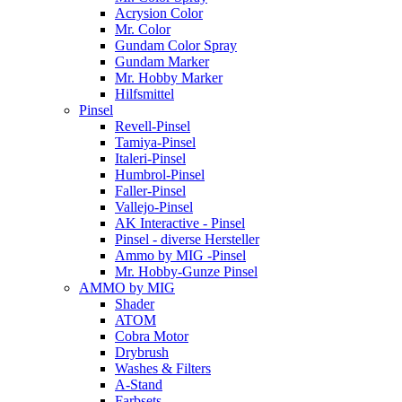
Acrysion Color
Mr. Color
Gundam Color Spray
Gundam Marker
Mr. Hobby Marker
Hilfsmittel
Pinsel
Revell-Pinsel
Tamiya-Pinsel
Italeri-Pinsel
Humbrol-Pinsel
Faller-Pinsel
Vallejo-Pinsel
AK Interactive - Pinsel
Pinsel - diverse Hersteller
Ammo by MIG -Pinsel
Mr. Hobby-Gunze Pinsel
AMMO by MIG
Shader
ATOM
Cobra Motor
Drybrush
Washes & Filters
A-Stand
Farbsets