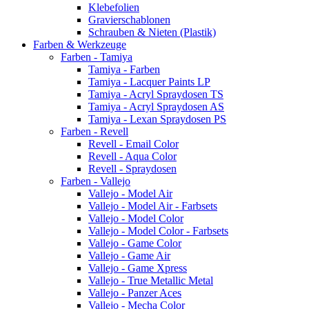
Klebefolien
Gravierschablonen
Schrauben & Nieten (Plastik)
Farben & Werkzeuge
Farben - Tamiya
Tamiya - Farben
Tamiya - Lacquer Paints LP
Tamiya - Acryl Spraydosen TS
Tamiya - Acryl Spraydosen AS
Tamiya - Lexan Spraydosen PS
Farben - Revell
Revell - Email Color
Revell - Aqua Color
Revell - Spraydosen
Farben - Vallejo
Vallejo - Model Air
Vallejo - Model Air - Farbsets
Vallejo - Model Color
Vallejo - Model Color - Farbsets
Vallejo - Game Color
Vallejo - Game Air
Vallejo - Game Xpress
Vallejo - True Metallic Metal
Vallejo - Panzer Aces
Vallejo - Mecha Color