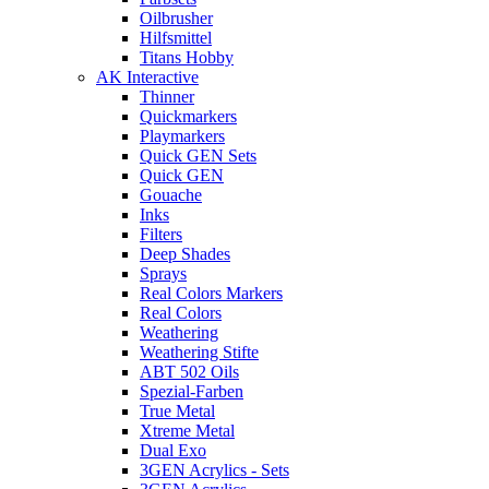
Oilbrusher
Hilfsmittel
Titans Hobby
AK Interactive
Thinner
Quickmarkers
Playmarkers
Quick GEN Sets
Quick GEN
Gouache
Inks
Filters
Deep Shades
Sprays
Real Colors Markers
Real Colors
Weathering
Weathering Stifte
ABT 502 Oils
Spezial-Farben
True Metal
Xtreme Metal
Dual Exo
3GEN Acrylics - Sets