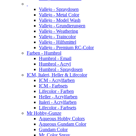
Vallejo - Spraydosen
Vallejo - Metal Color
Vallejo - Model Wash
Vallejo - Grundierungen
Vallejo - Weathering
Vallejo - Traincolor
Vallejo - Hilfsmittel
Vallejo - Premium RC-Color
Farben - Humbrol
Humbrol - Email
Humbrol - Acryl
Humbrol - Spraydosen
ICM, Italeri, Heller & Lifecolor
ICM - Acrylfarben
ICM - Farbsets
Lifecolor - Farben
Heller - Acrylfarben
Italeri - Acrylfarben
Lifecolor - Farbsets
Mr Hobby-Gunze
Aqueous Hobby Colors
Aqueous Gundam Color
Gundam Color
Mr. Color Spray