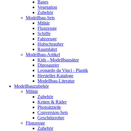
Bases
Vegetation
Zubehör
Modellbau-Sets
Militär
Flugzeuge
Schiffe
Fahrzeuge
Hubschrauber
Raumfahrt
Modellbau-Artikel
Kids - Modellbausätze
Dinosaurier
Leonardo da Vinci - Plastik
Hersteller-Kataloge
Modellbau-Literatur
Modellbauzubehör
Militär
Zubehör
Ketten & Räder
Photoätzteile
Conversion-Sets
Geschützrohre
Flugzeuge
Zubehör