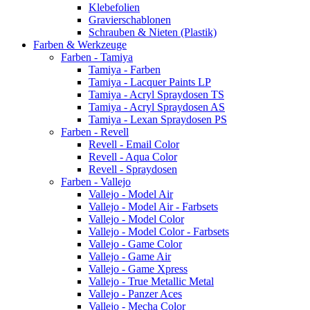
Klebefolien
Gravierschablonen
Schrauben & Nieten (Plastik)
Farben & Werkzeuge
Farben - Tamiya
Tamiya - Farben
Tamiya - Lacquer Paints LP
Tamiya - Acryl Spraydosen TS
Tamiya - Acryl Spraydosen AS
Tamiya - Lexan Spraydosen PS
Farben - Revell
Revell - Email Color
Revell - Aqua Color
Revell - Spraydosen
Farben - Vallejo
Vallejo - Model Air
Vallejo - Model Air - Farbsets
Vallejo - Model Color
Vallejo - Model Color - Farbsets
Vallejo - Game Color
Vallejo - Game Air
Vallejo - Game Xpress
Vallejo - True Metallic Metal
Vallejo - Panzer Aces
Vallejo - Mecha Color