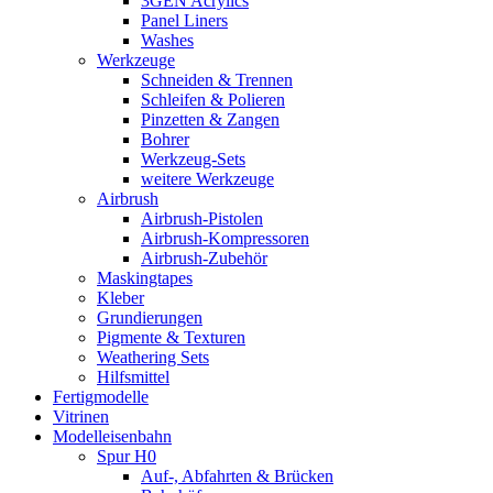
3GEN Acrylics
Panel Liners
Washes
Werkzeuge
Schneiden & Trennen
Schleifen & Polieren
Pinzetten & Zangen
Bohrer
Werkzeug-Sets
weitere Werkzeuge
Airbrush
Airbrush-Pistolen
Airbrush-Kompressoren
Airbrush-Zubehör
Maskingtapes
Kleber
Grundierungen
Pigmente & Texturen
Weathering Sets
Hilfsmittel
Fertigmodelle
Vitrinen
Modelleisenbahn
Spur H0
Auf-, Abfahrten & Brücken