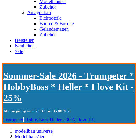
Modellhäuser
Zubehör
Anlagenbau
Elektroteile
Bäume & Büsche
Geländematten
Zubehör
Hersteller
Neuheiten
Sale
Sommer-Sale 2026 - Trumpeter *
HobbyBoss * Heller * I love Kit -
25%
Aktion gültig vom 24.07. bis 06.08.2026
Trumpeter
HobbyBoss
Heller - 30%
I love Kit
modellbau universe
Modellbausätze