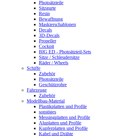
Photoätzteile
Sitzgurte
Resin
Bewaffnung
Maskierschablonen
Decals
3D-Decals
Propeller
Cockpit
BIG ED - Photoätzteil-Sets
Sitze / Schleudersitze
Räder / Wheels
Schiffe
Zubehör
Photoätzteile
Geschützrohre
Fahrzeuge
Zubehör
Modellbau-Material
Plastikplatten und Profile
sonstiges
Messingplatten und Profile
Aluplatten und Profile
Kupferplatten und Profile
Kabel und Drähte