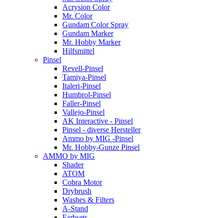
Acrysion Color
Mr. Color
Gundam Color Spray
Gundam Marker
Mr. Hobby Marker
Hilfsmittel
Pinsel
Revell-Pinsel
Tamiya-Pinsel
Italeri-Pinsel
Humbrol-Pinsel
Faller-Pinsel
Vallejo-Pinsel
AK Interactive - Pinsel
Pinsel - diverse Hersteller
Ammo by MIG -Pinsel
Mr. Hobby-Gunze Pinsel
AMMO by MIG
Shader
ATOM
Cobra Motor
Drybrush
Washes & Filters
A-Stand
Farbsets