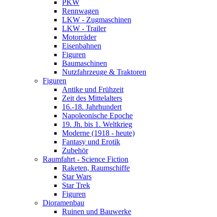
PKW
Rennwagen
LKW - Zugmaschinen
LKW - Trailer
Motorräder
Eisenbahnen
Figuren
Baumaschinen
Nutzfahrzeuge & Traktoren
Figuren
Antike und Frühzeit
Zeit des Mittelalters
16.-18. Jahrhundert
Napoleonische Epoche
19. Jh. bis 1. Weltkrieg
Moderne (1918 - heute)
Fantasy und Erotik
Zubehör
Raumfahrt - Science Fiction
Raketen, Raumschiffe
Star Wars
Star Trek
Figuren
Dioramenbau
Ruinen und Bauwerke