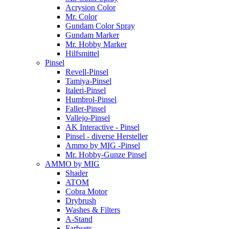
Acrysion Color
Mr. Color
Gundam Color Spray
Gundam Marker
Mr. Hobby Marker
Hilfsmittel
Pinsel
Revell-Pinsel
Tamiya-Pinsel
Italeri-Pinsel
Humbrol-Pinsel
Faller-Pinsel
Vallejo-Pinsel
AK Interactive - Pinsel
Pinsel - diverse Hersteller
Ammo by MIG -Pinsel
Mr. Hobby-Gunze Pinsel
AMMO by MIG
Shader
ATOM
Cobra Motor
Drybrush
Washes & Filters
A-Stand
Farbsets