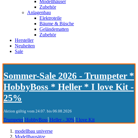
Modellhäuser
Zubehör
Anlagenbau
Elektroteile
Bäume & Büsche
Geländematten
Zubehör
Hersteller
Neuheiten
Sale
Sommer-Sale 2026 - Trumpeter *
HobbyBoss * Heller * I love Kit -
25%
Aktion gültig vom 24.07. bis 06.08.2026
Trumpeter
HobbyBoss
Heller - 30%
I love Kit
modellbau universe
Modellbausätze