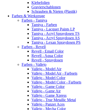
Klebefolien
Gravierschablonen
Schrauben & Nieten (Plastik)
Farben & Werkzeuge
Farben - Tamiya
Tamiya - Farben
Tamiya - Lacquer Paints LP
Tamiya - Acryl Spraydosen TS
Tamiya - Acryl Spraydosen AS
Tamiya - Lexan Spraydosen PS
Farben - Revell
Revell - Email Color
Revell - Aqua Color
Revell - Spraydosen
Farben - Vallejo
Vallejo - Model Air
Vallejo - Model Air - Farbsets
Vallejo - Model Color
Vallejo - Model Color - Farbsets
Vallejo - Game Color
Vallejo - Game Air
Vallejo - Game Xpress
Vallejo - True Metallic Metal
Vallejo - Panzer Aces
Vallejo - Mecha Color