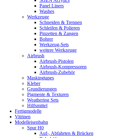
3GEN Acrylics
Panel Liners
Washes
Werkzeuge
Schneiden & Trennen
Schleifen & Polieren
Pinzetten & Zangen
Bohrer
Werkzeug-Sets
weitere Werkzeuge
Airbrush
Airbrush-Pistolen
Airbrush-Kompressoren
Airbrush-Zubehör
Maskingtapes
Kleber
Grundierungen
Pigmente & Texturen
Weathering Sets
Hilfsmittel
Fertigmodelle
Vitrinen
Modelleisenbahn
Spur H0
Auf-, Abfahrten & Brücken