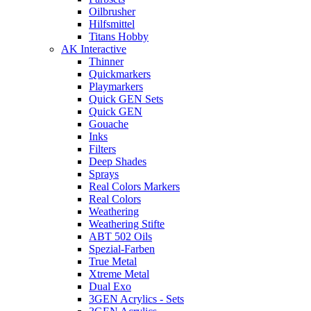
Oilbrusher
Hilfsmittel
Titans Hobby
AK Interactive
Thinner
Quickmarkers
Playmarkers
Quick GEN Sets
Quick GEN
Gouache
Inks
Filters
Deep Shades
Sprays
Real Colors Markers
Real Colors
Weathering
Weathering Stifte
ABT 502 Oils
Spezial-Farben
True Metal
Xtreme Metal
Dual Exo
3GEN Acrylics - Sets