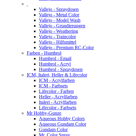
Vallejo - Spraydosen
Vallejo - Metal Color
Vallejo - Model Wash
Vallejo - Grundierungen
Vallejo - Weathering
Vallejo - Traincolor
Vallejo - Hilfsmittel
Vallejo - Premium RC-Color
Farben - Humbrol
Humbrol - Email
Humbrol - Acryl
Humbrol - Spraydosen
ICM, Italeri, Heller & Lifecolor
ICM - Acrylfarben
ICM - Farbsets
Lifecolor - Farben
Heller - Acrylfarben
Italeri - Acrylfarben
Lifecolor - Farbsets
Mr Hobby-Gunze
Aqueous Hobby Colors
Aqueous Gundam Color
Gundam Color
Mr. Color Spray