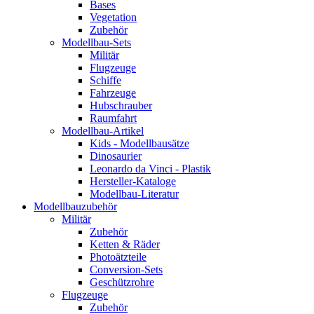
Bases
Vegetation
Zubehör
Modellbau-Sets
Militär
Flugzeuge
Schiffe
Fahrzeuge
Hubschrauber
Raumfahrt
Modellbau-Artikel
Kids - Modellbausätze
Dinosaurier
Leonardo da Vinci - Plastik
Hersteller-Kataloge
Modellbau-Literatur
Modellbauzubehör
Militär
Zubehör
Ketten & Räder
Photoätzteile
Conversion-Sets
Geschützrohre
Flugzeuge
Zubehör