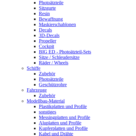
Photoätzteile
Sitzgurte
Resin
Bewaffnung
Maskierschablonen
Decals
3D-Decals
Propeller
Cockpit
BIG ED - Photoätzteil-Sets
Sitze / Schleudersitze
Räder / Wheels
Schiffe
Zubehör
Photoätzteile
Geschützrohre
Fahrzeuge
Zubehör
Modellbau-Material
Plastikplatten und Profile
sonstiges
Messingplatten und Profile
Aluplatten und Profile
Kupferplatten und Profile
Kabel und Drähte