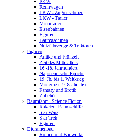
PKW
Rennwagen
LKW - Zugmaschinen
LKW - Trailer
Motorräder
Eisenbahnen
Figuren
Baumaschinen
Nutzfahrzeuge & Traktoren
Figuren
Antike und Frühzeit
Zeit des Mittelalters
16.-18. Jahrhundert
Napoleonische Epoche
19. Jh. bis 1. Weltkrieg
Moderne (1918 - heute)
Fantasy und Erotik
Zubehör
Raumfahrt - Science Fiction
Raketen, Raumschiffe
Star Wars
Star Trek
Figuren
Dioramenbau
Ruinen und Bauwerke