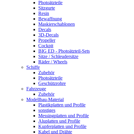
Photoätzteile
Sitzgurte
Resin
Bewaffnung
Maskierschablonen
Decals
3D-Decals
Propeller
Cockpit
BIG ED - Photoätzteil-Sets
Sitze / Schleudersitze
Räder / Wheels
Schiffe
Zubehör
Photoätzteile
Geschützrohre
Fahrzeuge
Zubehör
Modellbau-Material
Plastikplatten und Profile
sonstiges
Messingplatten und Profile
Aluplatten und Profile
Kupferplatten und Profile
Kabel und Drähte