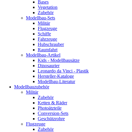
Bases
Vegetation
Zubehör
Modellbau-Sets
Militär
Flugzeuge
Schiffe
Fahrzeuge
Hubschrauber
Raumfahrt
Modellbau-Artikel
Kids - Modellbausätze
Dinosaurier
Leonardo da Vinci - Plastik
Hersteller-Kataloge
Modellbau-Literatur
Modellbauzubehör
Militär
Zubehör
Ketten & Räder
Photoätzteile
Conversion-Sets
Geschützrohre
Flugzeuge
Zubehör