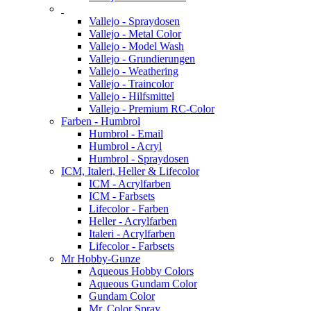
Vallejo - Spraydosen
Vallejo - Metal Color
Vallejo - Model Wash
Vallejo - Grundierungen
Vallejo - Weathering
Vallejo - Traincolor
Vallejo - Hilfsmittel
Vallejo - Premium RC-Color
Farben - Humbrol
Humbrol - Email
Humbrol - Acryl
Humbrol - Spraydosen
ICM, Italeri, Heller & Lifecolor
ICM - Acrylfarben
ICM - Farbsets
Lifecolor - Farben
Heller - Acrylfarben
Italeri - Acrylfarben
Lifecolor - Farbsets
Mr Hobby-Gunze
Aqueous Hobby Colors
Aqueous Gundam Color
Gundam Color
Mr. Color Spray