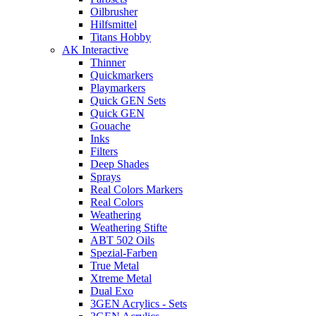
Oilbrusher
Hilfsmittel
Titans Hobby
AK Interactive
Thinner
Quickmarkers
Playmarkers
Quick GEN Sets
Quick GEN
Gouache
Inks
Filters
Deep Shades
Sprays
Real Colors Markers
Real Colors
Weathering
Weathering Stifte
ABT 502 Oils
Spezial-Farben
True Metal
Xtreme Metal
Dual Exo
3GEN Acrylics - Sets