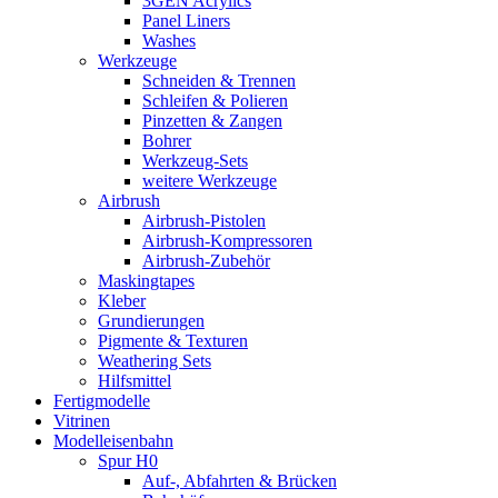
3GEN Acrylics
Panel Liners
Washes
Werkzeuge
Schneiden & Trennen
Schleifen & Polieren
Pinzetten & Zangen
Bohrer
Werkzeug-Sets
weitere Werkzeuge
Airbrush
Airbrush-Pistolen
Airbrush-Kompressoren
Airbrush-Zubehör
Maskingtapes
Kleber
Grundierungen
Pigmente & Texturen
Weathering Sets
Hilfsmittel
Fertigmodelle
Vitrinen
Modelleisenbahn
Spur H0
Auf-, Abfahrten & Brücken