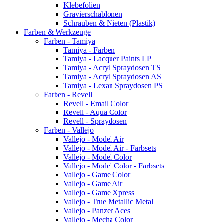
Klebefolien
Gravierschablonen
Schrauben & Nieten (Plastik)
Farben & Werkzeuge
Farben - Tamiya
Tamiya - Farben
Tamiya - Lacquer Paints LP
Tamiya - Acryl Spraydosen TS
Tamiya - Acryl Spraydosen AS
Tamiya - Lexan Spraydosen PS
Farben - Revell
Revell - Email Color
Revell - Aqua Color
Revell - Spraydosen
Farben - Vallejo
Vallejo - Model Air
Vallejo - Model Air - Farbsets
Vallejo - Model Color
Vallejo - Model Color - Farbsets
Vallejo - Game Color
Vallejo - Game Air
Vallejo - Game Xpress
Vallejo - True Metallic Metal
Vallejo - Panzer Aces
Vallejo - Mecha Color