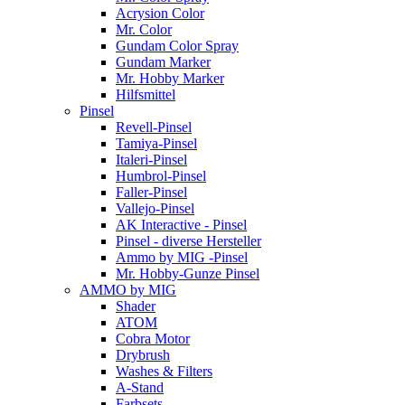
Acrysion Color
Mr. Color
Gundam Color Spray
Gundam Marker
Mr. Hobby Marker
Hilfsmittel
Pinsel
Revell-Pinsel
Tamiya-Pinsel
Italeri-Pinsel
Humbrol-Pinsel
Faller-Pinsel
Vallejo-Pinsel
AK Interactive - Pinsel
Pinsel - diverse Hersteller
Ammo by MIG -Pinsel
Mr. Hobby-Gunze Pinsel
AMMO by MIG
Shader
ATOM
Cobra Motor
Drybrush
Washes & Filters
A-Stand
Farbsets