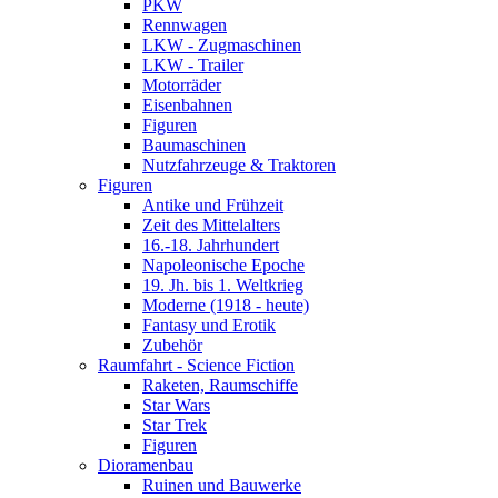
PKW
Rennwagen
LKW - Zugmaschinen
LKW - Trailer
Motorräder
Eisenbahnen
Figuren
Baumaschinen
Nutzfahrzeuge & Traktoren
Figuren
Antike und Frühzeit
Zeit des Mittelalters
16.-18. Jahrhundert
Napoleonische Epoche
19. Jh. bis 1. Weltkrieg
Moderne (1918 - heute)
Fantasy und Erotik
Zubehör
Raumfahrt - Science Fiction
Raketen, Raumschiffe
Star Wars
Star Trek
Figuren
Dioramenbau
Ruinen und Bauwerke