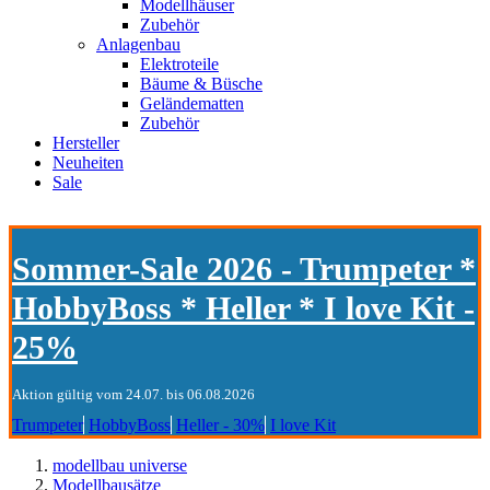
Modellhäuser
Zubehör
Anlagenbau
Elektroteile
Bäume & Büsche
Geländematten
Zubehör
Hersteller
Neuheiten
Sale
Sommer-Sale 2026 - Trumpeter *
HobbyBoss * Heller * I love Kit -
25%
Aktion gültig vom 24.07. bis 06.08.2026
Trumpeter
HobbyBoss
Heller - 30%
I love Kit
modellbau universe
Modellbausätze