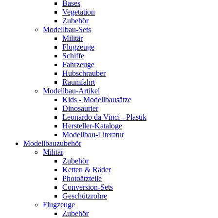
Bases
Vegetation
Zubehör
Modellbau-Sets
Militär
Flugzeuge
Schiffe
Fahrzeuge
Hubschrauber
Raumfahrt
Modellbau-Artikel
Kids - Modellbausätze
Dinosaurier
Leonardo da Vinci - Plastik
Hersteller-Kataloge
Modellbau-Literatur
Modellbauzubehör
Militär
Zubehör
Ketten & Räder
Photoätzteile
Conversion-Sets
Geschützrohre
Flugzeuge
Zubehör