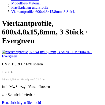
Modellbau-Material
Plastikplatten und Profile
Vierkantprofile, 600x4,8x15,8mm, 3 Stück
Vierkantprofile,
600x4,8x15,8mm, 3 Stück ·
Evergreen
UVP:
15,19 €
/
14% sparen
13,00 €
Inhalt: 1,800 m - Grundpreis:7,22 € / m
inkl.
MwSt. zzgl.
Versandkosten
zur Zeit nicht lieferbar
Benachrichtigen Sie mich!