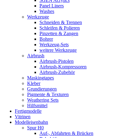
3GEN Acrylics
Panel Liners
Washes
Werkzeuge
Schneiden & Trennen
Schleifen & Polieren
Pinzetten & Zangen
Bohrer
Werkzeug-Sets
weitere Werkzeuge
Airbrush
Airbrush-Pistolen
Airbrush-Kompressoren
Airbrush-Zubehör
Maskingtapes
Kleber
Grundierungen
Pigmente & Texturen
Weathering Sets
Hilfsmittel
Fertigmodelle
Vitrinen
Modelleisenbahn
Spur H0
Auf-, Abfahrten & Brücken