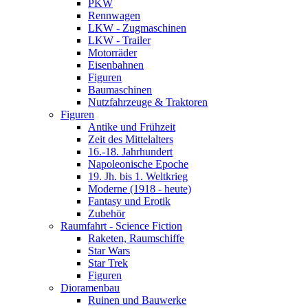
PKW
Rennwagen
LKW - Zugmaschinen
LKW - Trailer
Motorräder
Eisenbahnen
Figuren
Baumaschinen
Nutzfahrzeuge & Traktoren
Figuren
Antike und Frühzeit
Zeit des Mittelalters
16.-18. Jahrhundert
Napoleonische Epoche
19. Jh. bis 1. Weltkrieg
Moderne (1918 - heute)
Fantasy und Erotik
Zubehör
Raumfahrt - Science Fiction
Raketen, Raumschiffe
Star Wars
Star Trek
Figuren
Dioramenbau
Ruinen und Bauwerke