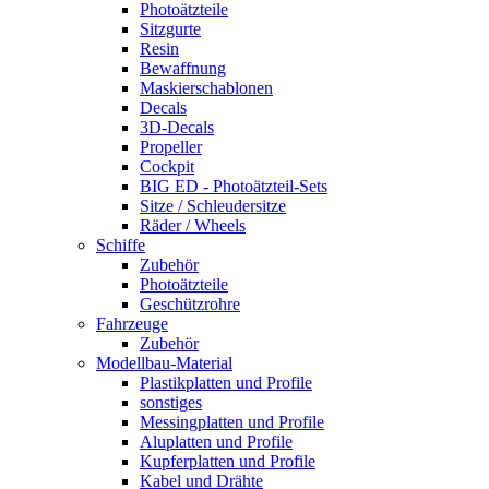
Photoätzteile
Sitzgurte
Resin
Bewaffnung
Maskierschablonen
Decals
3D-Decals
Propeller
Cockpit
BIG ED - Photoätzteil-Sets
Sitze / Schleudersitze
Räder / Wheels
Schiffe
Zubehör
Photoätzteile
Geschützrohre
Fahrzeuge
Zubehör
Modellbau-Material
Plastikplatten und Profile
sonstiges
Messingplatten und Profile
Aluplatten und Profile
Kupferplatten und Profile
Kabel und Drähte