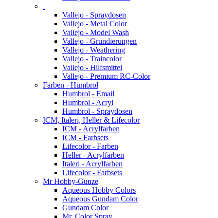
Vallejo - Spraydosen
Vallejo - Metal Color
Vallejo - Model Wash
Vallejo - Grundierungen
Vallejo - Weathering
Vallejo - Traincolor
Vallejo - Hilfsmittel
Vallejo - Premium RC-Color
Farben - Humbrol
Humbrol - Email
Humbrol - Acryl
Humbrol - Spraydosen
ICM, Italeri, Heller & Lifecolor
ICM - Acrylfarben
ICM - Farbsets
Lifecolor - Farben
Heller - Acrylfarben
Italeri - Acrylfarben
Lifecolor - Farbsets
Mr Hobby-Gunze
Aqueous Hobby Colors
Aqueous Gundam Color
Gundam Color
Mr. Color Spray