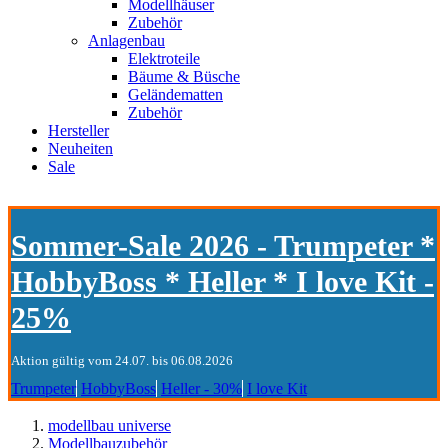
Modellhäuser
Zubehör
Anlagenbau
Elektroteile
Bäume & Büsche
Geländematten
Zubehör
Hersteller
Neuheiten
Sale
Sommer-Sale 2026 - Trumpeter *
HobbyBoss * Heller * I love Kit -
25%
Aktion gültig vom 24.07. bis 06.08.2026
Trumpeter
HobbyBoss
Heller - 30%
I love Kit
modellbau universe
Modellbauzubehör