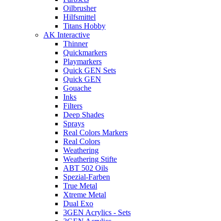
Oilbrusher
Hilfsmittel
Titans Hobby
AK Interactive
Thinner
Quickmarkers
Playmarkers
Quick GEN Sets
Quick GEN
Gouache
Inks
Filters
Deep Shades
Sprays
Real Colors Markers
Real Colors
Weathering
Weathering Stifte
ABT 502 Oils
Spezial-Farben
True Metal
Xtreme Metal
Dual Exo
3GEN Acrylics - Sets