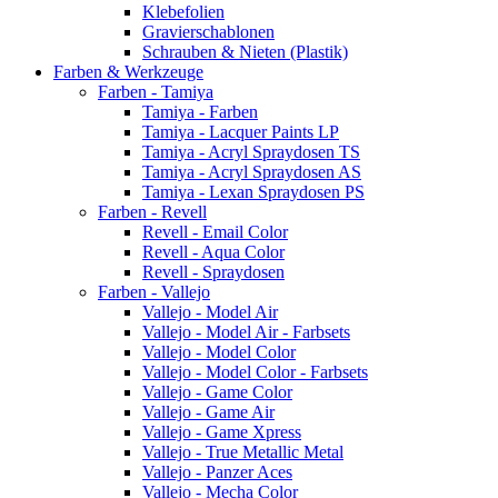
Klebefolien
Gravierschablonen
Schrauben & Nieten (Plastik)
Farben & Werkzeuge
Farben - Tamiya
Tamiya - Farben
Tamiya - Lacquer Paints LP
Tamiya - Acryl Spraydosen TS
Tamiya - Acryl Spraydosen AS
Tamiya - Lexan Spraydosen PS
Farben - Revell
Revell - Email Color
Revell - Aqua Color
Revell - Spraydosen
Farben - Vallejo
Vallejo - Model Air
Vallejo - Model Air - Farbsets
Vallejo - Model Color
Vallejo - Model Color - Farbsets
Vallejo - Game Color
Vallejo - Game Air
Vallejo - Game Xpress
Vallejo - True Metallic Metal
Vallejo - Panzer Aces
Vallejo - Mecha Color