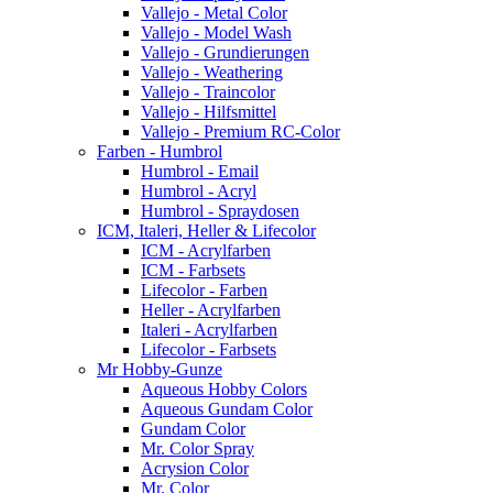
Vallejo - Metal Color
Vallejo - Model Wash
Vallejo - Grundierungen
Vallejo - Weathering
Vallejo - Traincolor
Vallejo - Hilfsmittel
Vallejo - Premium RC-Color
Farben - Humbrol
Humbrol - Email
Humbrol - Acryl
Humbrol - Spraydosen
ICM, Italeri, Heller & Lifecolor
ICM - Acrylfarben
ICM - Farbsets
Lifecolor - Farben
Heller - Acrylfarben
Italeri - Acrylfarben
Lifecolor - Farbsets
Mr Hobby-Gunze
Aqueous Hobby Colors
Aqueous Gundam Color
Gundam Color
Mr. Color Spray
Acrysion Color
Mr. Color