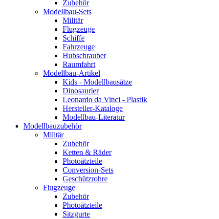
Zubehör
Modellbau-Sets
Militär
Flugzeuge
Schiffe
Fahrzeuge
Hubschrauber
Raumfahrt
Modellbau-Artikel
Kids - Modellbausätze
Dinosaurier
Leonardo da Vinci - Plastik
Hersteller-Kataloge
Modellbau-Literatur
Modellbauzubehör
Militär
Zubehör
Ketten & Räder
Photoätzteile
Conversion-Sets
Geschützrohre
Flugzeuge
Zubehör
Photoätzteile
Sitzgurte