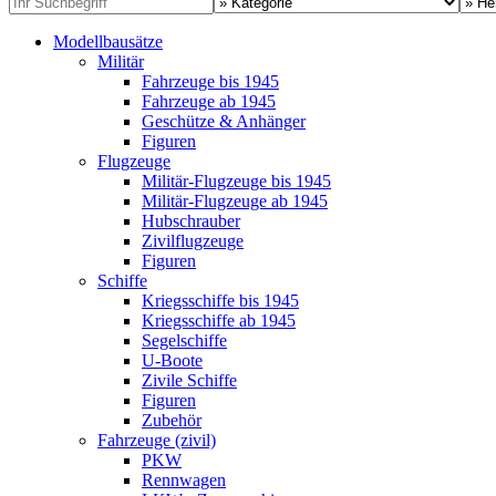
Modellbausätze
Militär
Fahrzeuge bis 1945
Fahrzeuge ab 1945
Geschütze & Anhänger
Figuren
Flugzeuge
Militär-Flugzeuge bis 1945
Militär-Flugzeuge ab 1945
Hubschrauber
Zivilflugzeuge
Figuren
Schiffe
Kriegsschiffe bis 1945
Kriegsschiffe ab 1945
Segelschiffe
U-Boote
Zivile Schiffe
Figuren
Zubehör
Fahrzeuge (zivil)
PKW
Rennwagen