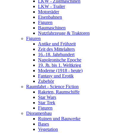
LKW - Zugmaschinen
LKW - Trailer
Motorräder
Eisenbahnen
Figuren
Baumaschinen
Nutzfahrzeuge & Traktoren
Figuren
Antike und Frühzeit
Zeit des Mittelalters
16.-18. Jahrhundert
Napoleonische Epoche
19. Jh. bis 1. Weltkrieg
Moderne (1918 - heute)
Fantasy und Erotik
Zubehör
Raumfahrt - Science Fiction
Raketen, Raumschiffe
Star Wars
Star Trek
Figuren
Dioramenbau
Ruinen und Bauwerke
Bases
Vegetation