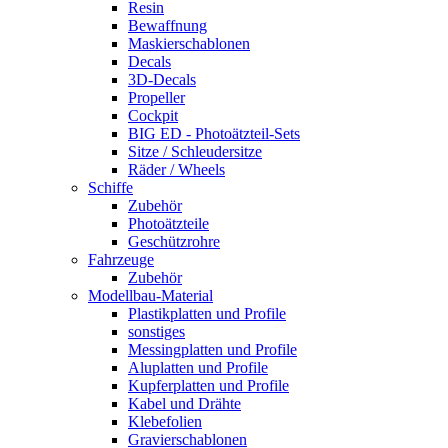
Resin
Bewaffnung
Maskierschablonen
Decals
3D-Decals
Propeller
Cockpit
BIG ED - Photoätzteil-Sets
Sitze / Schleudersitze
Räder / Wheels
Schiffe
Zubehör
Photoätzteile
Geschützrohre
Fahrzeuge
Zubehör
Modellbau-Material
Plastikplatten und Profile
sonstiges
Messingplatten und Profile
Aluplatten und Profile
Kupferplatten und Profile
Kabel und Drähte
Klebefolien
Gravierschablonen