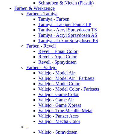
Schrauben & Nieten (Plastik)
Farben & Werkzeuge
Farben - Tamiya
Tamiya - Farben
Tamiya - Lacquer Paints LP
Tamiya - Acryl Spraydosen TS
Tamiya - Acryl Spraydosen AS
Tamiya - Lexan Spraydosen PS
Farben - Revell
Revell - Email Color
Revell - Aqua Color
Revell - Spraydosen
Farben - Vallejo
Vallejo - Model Air
Vallejo - Model Air - Farbsets
Vallejo - Model Color
Vallejo - Model Color - Farbsets
Vallejo - Game Color
Vallejo - Game Air
Vallejo - Game Xpress
Vallejo - True Metallic Metal
Vallejo - Panzer Aces
Vallejo - Mecha Color
Vallejo - Spraydosen