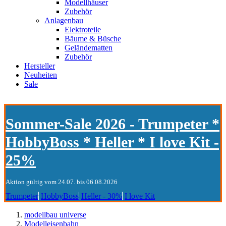
Modellhäuser
Zubehör
Anlagenbau
Elektroteile
Bäume & Büsche
Geländematten
Zubehör
Hersteller
Neuheiten
Sale
Sommer-Sale 2026 - Trumpeter *
HobbyBoss * Heller * I love Kit -
25%
Aktion gültig vom 24.07. bis 06.08.2026
Trumpeter
HobbyBoss
Heller - 30%
I love Kit
modellbau universe
Modelleisenbahn