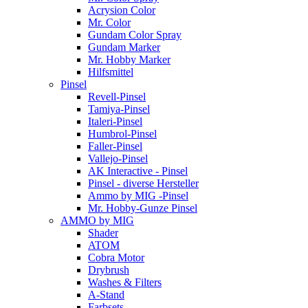
Acrysion Color
Mr. Color
Gundam Color Spray
Gundam Marker
Mr. Hobby Marker
Hilfsmittel
Pinsel
Revell-Pinsel
Tamiya-Pinsel
Italeri-Pinsel
Humbrol-Pinsel
Faller-Pinsel
Vallejo-Pinsel
AK Interactive - Pinsel
Pinsel - diverse Hersteller
Ammo by MIG -Pinsel
Mr. Hobby-Gunze Pinsel
AMMO by MIG
Shader
ATOM
Cobra Motor
Drybrush
Washes & Filters
A-Stand
Farbsets