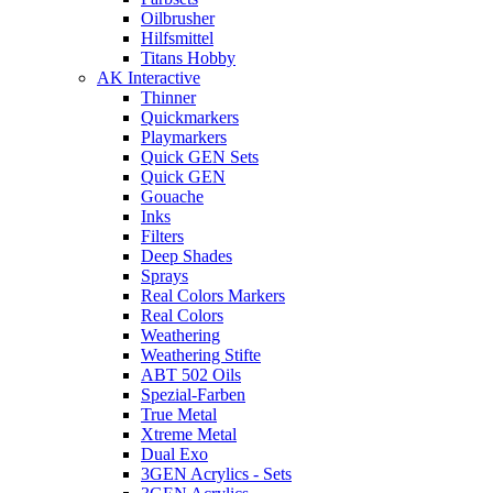
Oilbrusher
Hilfsmittel
Titans Hobby
AK Interactive
Thinner
Quickmarkers
Playmarkers
Quick GEN Sets
Quick GEN
Gouache
Inks
Filters
Deep Shades
Sprays
Real Colors Markers
Real Colors
Weathering
Weathering Stifte
ABT 502 Oils
Spezial-Farben
True Metal
Xtreme Metal
Dual Exo
3GEN Acrylics - Sets