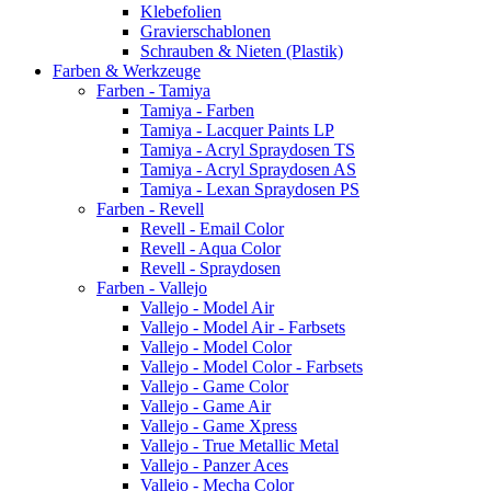
Klebefolien
Gravierschablonen
Schrauben & Nieten (Plastik)
Farben & Werkzeuge
Farben - Tamiya
Tamiya - Farben
Tamiya - Lacquer Paints LP
Tamiya - Acryl Spraydosen TS
Tamiya - Acryl Spraydosen AS
Tamiya - Lexan Spraydosen PS
Farben - Revell
Revell - Email Color
Revell - Aqua Color
Revell - Spraydosen
Farben - Vallejo
Vallejo - Model Air
Vallejo - Model Air - Farbsets
Vallejo - Model Color
Vallejo - Model Color - Farbsets
Vallejo - Game Color
Vallejo - Game Air
Vallejo - Game Xpress
Vallejo - True Metallic Metal
Vallejo - Panzer Aces
Vallejo - Mecha Color