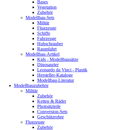
Bases
Vegetation
Zubehör
Modellbau-Sets
Militär
Flugzeuge
Schiffe
Fahrzeuge
Hubschrauber
Raumfahrt
Modellbau-Artikel
Kids - Modellbausätze
Dinosaurier
Leonardo da Vinci - Plastik
Hersteller-Kataloge
Modellbau-Literatur
Modellbauzubehör
Militär
Zubehör
Ketten & Räder
Photoätzteile
Conversion-Sets
Geschützrohre
Flugzeuge
Zubehör