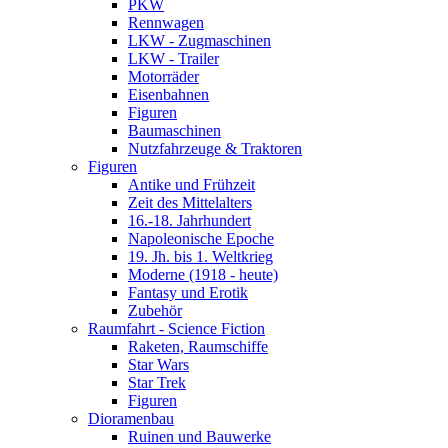
PKW
Rennwagen
LKW - Zugmaschinen
LKW - Trailer
Motorräder
Eisenbahnen
Figuren
Baumaschinen
Nutzfahrzeuge & Traktoren
Figuren
Antike und Frühzeit
Zeit des Mittelalters
16.-18. Jahrhundert
Napoleonische Epoche
19. Jh. bis 1. Weltkrieg
Moderne (1918 - heute)
Fantasy und Erotik
Zubehör
Raumfahrt - Science Fiction
Raketen, Raumschiffe
Star Wars
Star Trek
Figuren
Dioramenbau
Ruinen und Bauwerke