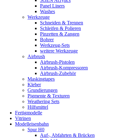
3GEN Acrylics
Panel Liners
Washes
Werkzeuge
Schneiden & Trennen
Schleifen & Polieren
Pinzetten & Zangen
Bohrer
Werkzeug-Sets
weitere Werkzeuge
Airbrush
Airbrush-Pistolen
Airbrush-Kompressoren
Airbrush-Zubehör
Maskingtapes
Kleber
Grundierungen
Pigmente & Texturen
Weathering Sets
Hilfsmittel
Fertigmodelle
Vitrinen
Modelleisenbahn
Spur H0
Auf-, Abfahrten & Brücken