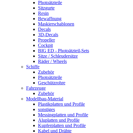
Photoätzteile
Sitzgurte
Resin
Bewaffnung
Maskierschablonen
Decals
3D-Decals
Propeller
Cockpit
BIG ED - Photoätzteil-Sets
Sitze / Schleudersitze
Räder / Wheels
Schiffe
Zubehör
Photoätzteile
Geschützrohre
Fahrzeuge
Zubehör
Modellbau-Material
Plastikplatten und Profile
sonstiges
Messingplatten und Profile
Aluplatten und Profile
Kupferplatten und Profile
Kabel und Drähte