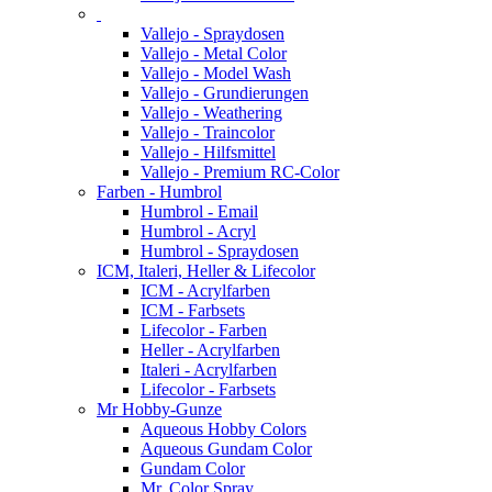
Vallejo - Spraydosen
Vallejo - Metal Color
Vallejo - Model Wash
Vallejo - Grundierungen
Vallejo - Weathering
Vallejo - Traincolor
Vallejo - Hilfsmittel
Vallejo - Premium RC-Color
Farben - Humbrol
Humbrol - Email
Humbrol - Acryl
Humbrol - Spraydosen
ICM, Italeri, Heller & Lifecolor
ICM - Acrylfarben
ICM - Farbsets
Lifecolor - Farben
Heller - Acrylfarben
Italeri - Acrylfarben
Lifecolor - Farbsets
Mr Hobby-Gunze
Aqueous Hobby Colors
Aqueous Gundam Color
Gundam Color
Mr. Color Spray