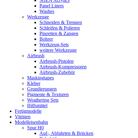
3GEN Acrylics
Panel Liners
Washes
Werkzeuge
Schneiden & Trennen
Schleifen & Polieren
Pinzetten & Zangen
Bohrer
Werkzeug-Sets
weitere Werkzeuge
Airbrush
Airbrush-Pistolen
Airbrush-Kompressoren
Airbrush-Zubehör
Maskingtapes
Kleber
Grundierungen
Pigmente & Texturen
Weathering Sets
Hilfsmittel
Fertigmodelle
Vitrinen
Modelleisenbahn
Spur H0
Auf-, Abfahrten & Brücken