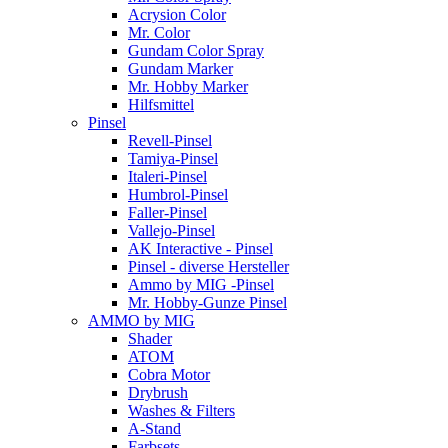
Acrysion Color
Mr. Color
Gundam Color Spray
Gundam Marker
Mr. Hobby Marker
Hilfsmittel
Pinsel
Revell-Pinsel
Tamiya-Pinsel
Italeri-Pinsel
Humbrol-Pinsel
Faller-Pinsel
Vallejo-Pinsel
AK Interactive - Pinsel
Pinsel - diverse Hersteller
Ammo by MIG -Pinsel
Mr. Hobby-Gunze Pinsel
AMMO by MIG
Shader
ATOM
Cobra Motor
Drybrush
Washes & Filters
A-Stand
Farbsets