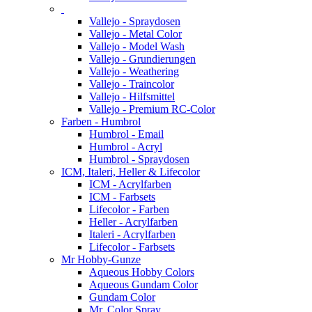
Vallejo - Spraydosen
Vallejo - Metal Color
Vallejo - Model Wash
Vallejo - Grundierungen
Vallejo - Weathering
Vallejo - Traincolor
Vallejo - Hilfsmittel
Vallejo - Premium RC-Color
Farben - Humbrol
Humbrol - Email
Humbrol - Acryl
Humbrol - Spraydosen
ICM, Italeri, Heller & Lifecolor
ICM - Acrylfarben
ICM - Farbsets
Lifecolor - Farben
Heller - Acrylfarben
Italeri - Acrylfarben
Lifecolor - Farbsets
Mr Hobby-Gunze
Aqueous Hobby Colors
Aqueous Gundam Color
Gundam Color
Mr. Color Spray