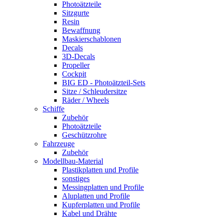
Photoätzteile
Sitzgurte
Resin
Bewaffnung
Maskierschablonen
Decals
3D-Decals
Propeller
Cockpit
BIG ED - Photoätzteil-Sets
Sitze / Schleudersitze
Räder / Wheels
Schiffe
Zubehör
Photoätzteile
Geschützrohre
Fahrzeuge
Zubehör
Modellbau-Material
Plastikplatten und Profile
sonstiges
Messingplatten und Profile
Aluplatten und Profile
Kupferplatten und Profile
Kabel und Drähte