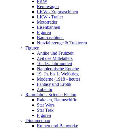
PKW
Rennwagen
LKW - Zugmaschinen
LKW - Trailer
Motorräder
Eisenbahnen
Figuren
Baumaschinen
Nutzfahrzeuge & Traktoren
Figuren
Antike und Frühzeit
Zeit des Mittelalters
16.-18. Jahrhundert
Napoleonische Epoche
19. Jh. bis 1. Weltkrieg
Moderne (1918 - heute)
Fantasy und Erotik
Zubehör
Raumfahrt - Science Fiction
Raketen, Raumschiffe
Star Wars
Star Trek
Figuren
Dioramenbau
Ruinen und Bauwerke