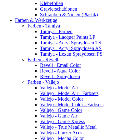
Klebefolien
Gravierschablonen
Schrauben & Nieten (Plastik)
Farben & Werkzeuge
Farben - Tamiya
Tamiya - Farben
Tamiya - Lacquer Paints LP
Tamiya - Acryl Spraydosen TS
Tamiya - Acryl Spraydosen AS
Tamiya - Lexan Spraydosen PS
Farben - Revell
Revell - Email Color
Revell - Aqua Color
Revell - Spraydosen
Farben - Vallejo
Vallejo - Model Air
Vallejo - Model Air - Farbsets
Vallejo - Model Color
Vallejo - Model Color - Farbsets
Vallejo - Game Color
Vallejo - Game Air
Vallejo - Game Xpress
Vallejo - True Metallic Metal
Vallejo - Panzer Aces
Vallejo - Mecha Color