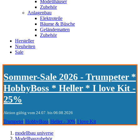
Modellhäuser
Zubehör
Anlagenbau
Elektroteile
Bäume & Büsche
Geländematten
Zubehör
Hersteller
Neuheiten
Sale
Sommer-Sale 2026 - Trumpeter *
HobbyBoss * Heller * I love Kit -
25%
Aktion gültig vom 24.07. bis 06.08.2026
Trumpeter
HobbyBoss
Heller - 30%
I love Kit
modellbau universe
Modellbauzubehör