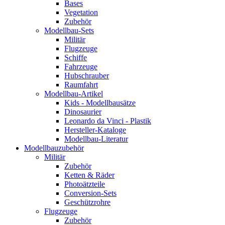
Bases
Vegetation
Zubehör
Modellbau-Sets
Militär
Flugzeuge
Schiffe
Fahrzeuge
Hubschrauber
Raumfahrt
Modellbau-Artikel
Kids - Modellbausätze
Dinosaurier
Leonardo da Vinci - Plastik
Hersteller-Kataloge
Modellbau-Literatur
Modellbauzubehör
Militär
Zubehör
Ketten & Räder
Photoätzteile
Conversion-Sets
Geschützrohre
Flugzeuge
Zubehör