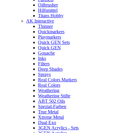
Oilbrusher
Hilfsmittel
Titans Hobby
AK Interactive
Thinner
Quickmarkers
Playmarkers
Quick GEN Sets
Quick GEN
Gouache
Inks
Filters
Deep Shades
Sprays
Real Colors Markers
Real Colors
Weathering
Weathering Stifte
ABT 502 Oils
Spezial-Farben
True Metal
Xtreme Metal
Dual Exo
3GEN Acrylics - Sets