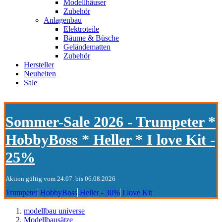
Modellhäuser
Zubehör
Anlagenbau
Elektroteile
Bäume & Büsche
Geländematten
Zubehör
Hersteller
Neuheiten
Sale
Sommer-Sale 2026 - Trumpeter *
HobbyBoss * Heller * I love Kit -
25%
Aktion gültig vom 24.07. bis 06.08.2026
Trumpeter
HobbyBoss
Heller - 30%
I love Kit
modellbau universe
Modellbausätze