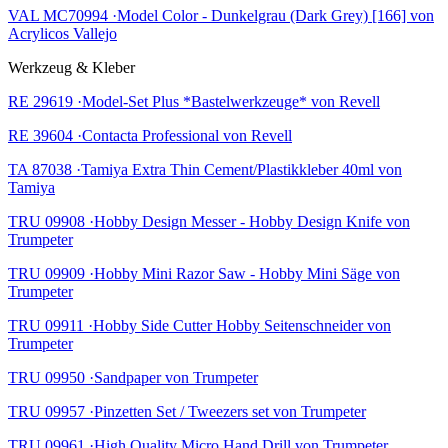
VAL MC70994 ·Model Color - Dunkelgrau (Dark Grey) [166] von
Acrylicos Vallejo
Werkzeug & Kleber
RE 29619 ·Model-Set Plus *Bastelwerkzeuge* von Revell
RE 39604 ·Contacta Professional von Revell
TA 87038 ·Tamiya Extra Thin Cement/Plastikkleber 40ml von
Tamiya
TRU 09908 ·Hobby Design Messer - Hobby Design Knife von
Trumpeter
TRU 09909 ·Hobby Mini Razor Saw - Hobby Mini Säge von
Trumpeter
TRU 09911 ·Hobby Side Cutter Hobby Seitenschneider von
Trumpeter
TRU 09950 ·Sandpaper von Trumpeter
TRU 09957 ·Pinzetten Set / Tweezers set von Trumpeter
TRU 09961 ·High Quality Micro Hand Drill von Trumpeter