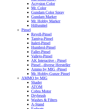
Acrysion Color
Mr. Color
Gundam Color Spray
Gundam Marker
Mr. Hobby Marker
Hilfsmittel
Pinsel
Revell-Pinsel
Tamiya-Pinsel
Italeri-Pinsel
Humbrol-Pinsel
Faller-Pinsel
Vallejo-Pinsel
AK Interactive - Pinsel
Pinsel - diverse Hersteller
Ammo by MIG -Pinsel
Mr. Hobby-Gunze Pinsel
AMMO by MIG
Shader
ATOM
Cobra Motor
Drybrush
Washes & Filters
A-Stand
Farbsets