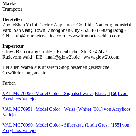
Marke
Trumpeter
Hersteller
ZhongShan YaTai Electric Appliances Co. Ltd · Nanlong Industrial
Park. SanXiang Town, ZhongShan City · 528463 GuangDong ·
CN · info@trumpeter-china.com · www.trumpeter-china.com
Importeur
Glow2B Germany GmbH · Erlenbacher Str. 3 · 42477
Radevormwald · DE · mail@glow2b.de · www.glow2b.com
Bei allen Waren aus unserem Shop bestehen gesetzliche
Gewährleistungsrechte.
Farben
VAL MC70950 ·Model Color - Signalschwarz (Black) [169] von
Acrylicos Vallejo
VAL MC70951 ·Model Color - Weiss (White) [001] von Acrylicos
Vallejo
VAL MC70990 ·Model Color - Silbergrau (Light Grey) [155] von
Acrylicos Vallejo