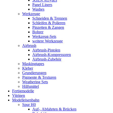
3GEN Acrylics
Panel Liners
Washes
Werkzeuge
Schneiden & Trennen
Schleifen & Polieren
Pinzetten & Zangen
Bohrer
Werkzeug-Sets
weitere Werkzeuge
Airbrush
Airbrush-Pistolen
Airbrush-Kompressoren
Airbrush-Zubehör
Maskingtapes
Kleber
Grundierungen
Pigmente & Texturen
Weathering Sets
Hilfsmittel
Fertigmodelle
Vitrinen
Modelleisenbahn
Spur H0
Auf-, Abfahrten & Brücken