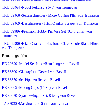
TRU 09964 ·Nadel-Feilenset (5+1) von Trumpeter
TRU 09968 ·Seitenschneider / Micro Cutting Plier von Trumpeter
TRU 09969 ·Bastelmesser / High Quality Scraper von Trumpeter
TRU 09986 ·Precision Hobby Pin Vise Set (0.3-1.2mm) von
Trumpeter
TRU 09990 ·High Quality Professional Class Single Blade Nipper
von Trumpeter
Bemalungshilfen
RE 29620 ·Model-Set Plus *Bemalung* von Revell
RE 38300 ·Glastopf mit Deckel von Revell
RE 38370 ·6er Pipetten-Set von Revell
RE 39065 ·Mixing Cups (15 St.) von Revell
RE 39070 ·Spannzwingen-Set, 8-teilig von Revell
TA 87030 ·Masking Tape 6 mm von Tamiya