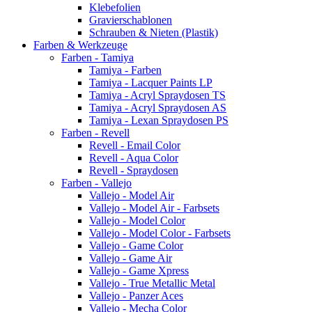
Klebefolien
Gravierschablonen
Schrauben & Nieten (Plastik)
Farben & Werkzeuge
Farben - Tamiya
Tamiya - Farben
Tamiya - Lacquer Paints LP
Tamiya - Acryl Spraydosen TS
Tamiya - Acryl Spraydosen AS
Tamiya - Lexan Spraydosen PS
Farben - Revell
Revell - Email Color
Revell - Aqua Color
Revell - Spraydosen
Farben - Vallejo
Vallejo - Model Air
Vallejo - Model Air - Farbsets
Vallejo - Model Color
Vallejo - Model Color - Farbsets
Vallejo - Game Color
Vallejo - Game Air
Vallejo - Game Xpress
Vallejo - True Metallic Metal
Vallejo - Panzer Aces
Vallejo - Mecha Color