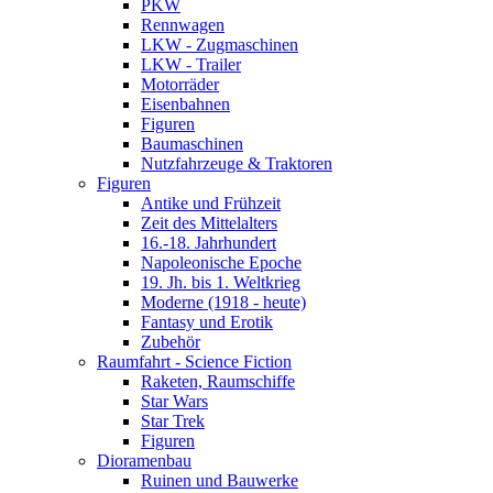
PKW
Rennwagen
LKW - Zugmaschinen
LKW - Trailer
Motorräder
Eisenbahnen
Figuren
Baumaschinen
Nutzfahrzeuge & Traktoren
Figuren
Antike und Frühzeit
Zeit des Mittelalters
16.-18. Jahrhundert
Napoleonische Epoche
19. Jh. bis 1. Weltkrieg
Moderne (1918 - heute)
Fantasy und Erotik
Zubehör
Raumfahrt - Science Fiction
Raketen, Raumschiffe
Star Wars
Star Trek
Figuren
Dioramenbau
Ruinen und Bauwerke