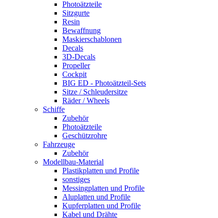
Photoätzteile
Sitzgurte
Resin
Bewaffnung
Maskierschablonen
Decals
3D-Decals
Propeller
Cockpit
BIG ED - Photoätzteil-Sets
Sitze / Schleudersitze
Räder / Wheels
Schiffe
Zubehör
Photoätzteile
Geschützrohre
Fahrzeuge
Zubehör
Modellbau-Material
Plastikplatten und Profile
sonstiges
Messingplatten und Profile
Aluplatten und Profile
Kupferplatten und Profile
Kabel und Drähte