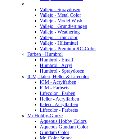
Vallejo - Spraydosen
Vallejo - Metal Color
Vallejo - Model Wash
Vallejo - Grundierungen
Vallejo - Weathering
Vallejo - Traincolor
Vallejo - Hilfsmittel
Vallejo - Premium RC-Color
Farben - Humbrol
Humbrol - Email
Humbrol - Acryl
Humbrol - Spraydosen
ICM, Italeri, Heller & Lifecolor
ICM - Acrylfarben
ICM - Farbsets
Lifecolor - Farben
Heller - Acrylfarben
Italeri - Acrylfarben
Lifecolor - Farbsets
Mr Hobby-Gunze
Aqueous Hobby Colors
Aqueous Gundam Color
Gundam Color
Mr. Color Spray