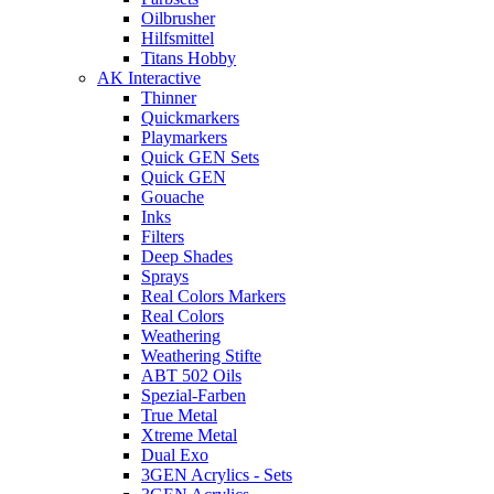
Oilbrusher
Hilfsmittel
Titans Hobby
AK Interactive
Thinner
Quickmarkers
Playmarkers
Quick GEN Sets
Quick GEN
Gouache
Inks
Filters
Deep Shades
Sprays
Real Colors Markers
Real Colors
Weathering
Weathering Stifte
ABT 502 Oils
Spezial-Farben
True Metal
Xtreme Metal
Dual Exo
3GEN Acrylics - Sets