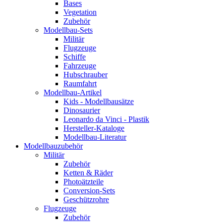
Bases
Vegetation
Zubehör
Modellbau-Sets
Militär
Flugzeuge
Schiffe
Fahrzeuge
Hubschrauber
Raumfahrt
Modellbau-Artikel
Kids - Modellbausätze
Dinosaurier
Leonardo da Vinci - Plastik
Hersteller-Kataloge
Modellbau-Literatur
Modellbauzubehör
Militär
Zubehör
Ketten & Räder
Photoätzteile
Conversion-Sets
Geschützrohre
Flugzeuge
Zubehör