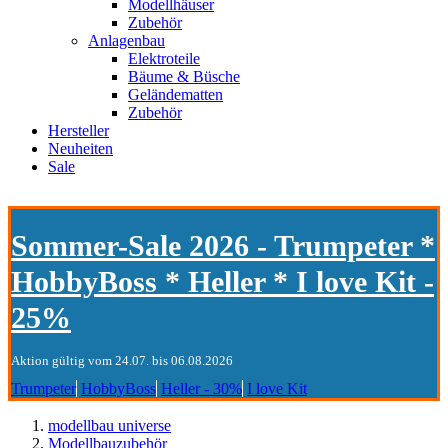
Modellhäuser
Zubehör
Anlagenbau
Elektroteile
Bäume & Büsche
Geländematten
Zubehör
Hersteller
Neuheiten
Sale
Sommer-Sale 2026 - Trumpeter *
HobbyBoss * Heller * I love Kit -
25%
Aktion gültig vom 24.07. bis 06.08.2026
Trumpeter
HobbyBoss
Heller - 30%
I love Kit
modellbau universe
Modellbauzubehör