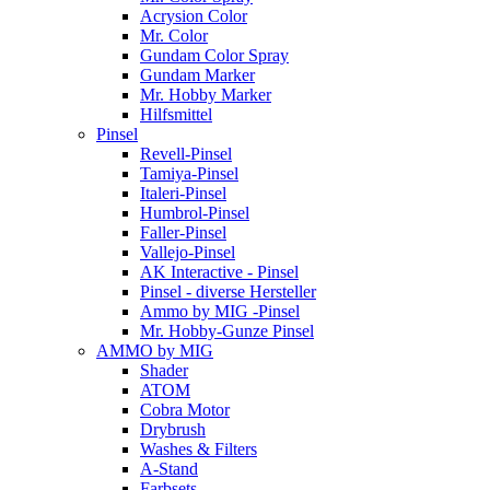
Acrysion Color
Mr. Color
Gundam Color Spray
Gundam Marker
Mr. Hobby Marker
Hilfsmittel
Pinsel
Revell-Pinsel
Tamiya-Pinsel
Italeri-Pinsel
Humbrol-Pinsel
Faller-Pinsel
Vallejo-Pinsel
AK Interactive - Pinsel
Pinsel - diverse Hersteller
Ammo by MIG -Pinsel
Mr. Hobby-Gunze Pinsel
AMMO by MIG
Shader
ATOM
Cobra Motor
Drybrush
Washes & Filters
A-Stand
Farbsets