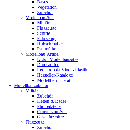
Bases
Vegetation
Zubehör
Modellbau-Sets
Militär
Flugzeuge
Schiffe
Fahrzeuge
Hubschrauber
Raumfahrt
Modellbau-Artikel
Kids - Modellbausätze
Dinosaurier
Leonardo da Vinci - Plastik
Hersteller-Kataloge
Modellbau-Literatur
Modellbauzubehör
Militär
Zubehör
Ketten & Räder
Photoätzteile
Conversion-Sets
Geschützrohre
Flugzeuge
Zubehör