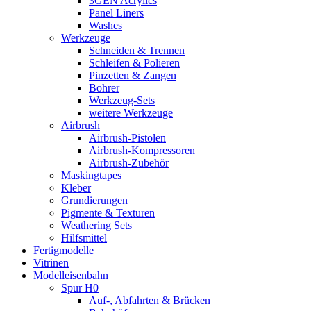
3GEN Acrylics
Panel Liners
Washes
Werkzeuge
Schneiden & Trennen
Schleifen & Polieren
Pinzetten & Zangen
Bohrer
Werkzeug-Sets
weitere Werkzeuge
Airbrush
Airbrush-Pistolen
Airbrush-Kompressoren
Airbrush-Zubehör
Maskingtapes
Kleber
Grundierungen
Pigmente & Texturen
Weathering Sets
Hilfsmittel
Fertigmodelle
Vitrinen
Modelleisenbahn
Spur H0
Auf-, Abfahrten & Brücken