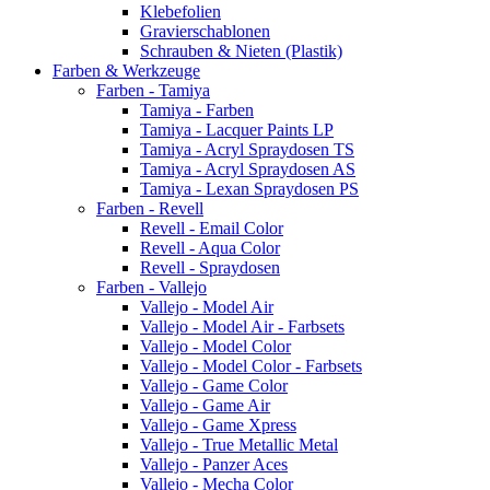
Klebefolien
Gravierschablonen
Schrauben & Nieten (Plastik)
Farben & Werkzeuge
Farben - Tamiya
Tamiya - Farben
Tamiya - Lacquer Paints LP
Tamiya - Acryl Spraydosen TS
Tamiya - Acryl Spraydosen AS
Tamiya - Lexan Spraydosen PS
Farben - Revell
Revell - Email Color
Revell - Aqua Color
Revell - Spraydosen
Farben - Vallejo
Vallejo - Model Air
Vallejo - Model Air - Farbsets
Vallejo - Model Color
Vallejo - Model Color - Farbsets
Vallejo - Game Color
Vallejo - Game Air
Vallejo - Game Xpress
Vallejo - True Metallic Metal
Vallejo - Panzer Aces
Vallejo - Mecha Color