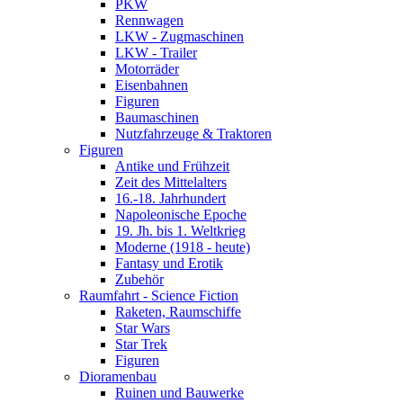
PKW
Rennwagen
LKW - Zugmaschinen
LKW - Trailer
Motorräder
Eisenbahnen
Figuren
Baumaschinen
Nutzfahrzeuge & Traktoren
Figuren
Antike und Frühzeit
Zeit des Mittelalters
16.-18. Jahrhundert
Napoleonische Epoche
19. Jh. bis 1. Weltkrieg
Moderne (1918 - heute)
Fantasy und Erotik
Zubehör
Raumfahrt - Science Fiction
Raketen, Raumschiffe
Star Wars
Star Trek
Figuren
Dioramenbau
Ruinen und Bauwerke