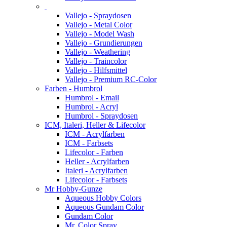
Vallejo - Spraydosen
Vallejo - Metal Color
Vallejo - Model Wash
Vallejo - Grundierungen
Vallejo - Weathering
Vallejo - Traincolor
Vallejo - Hilfsmittel
Vallejo - Premium RC-Color
Farben - Humbrol
Humbrol - Email
Humbrol - Acryl
Humbrol - Spraydosen
ICM, Italeri, Heller & Lifecolor
ICM - Acrylfarben
ICM - Farbsets
Lifecolor - Farben
Heller - Acrylfarben
Italeri - Acrylfarben
Lifecolor - Farbsets
Mr Hobby-Gunze
Aqueous Hobby Colors
Aqueous Gundam Color
Gundam Color
Mr. Color Spray