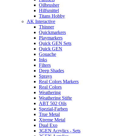
Oilbrusher
Hilfsmittel
Titans Hobby
AK Interactive
Thinner
Quickmarkers
Playmarkers
Quick GEN Sets
Quick GEN
Gouache
Inks
Filters
Deep Shades
Sprays
Real Colors Markers
Real Colors
Weathering
Weathering Stifte
ABT 502 Oils
Spezial-Farben
True Metal
Xtreme Metal
Dual Exo
3GEN Acrylics - Sets