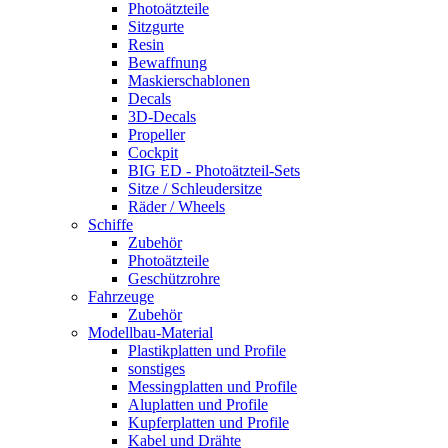
Photoätzteile
Sitzgurte
Resin
Bewaffnung
Maskierschablonen
Decals
3D-Decals
Propeller
Cockpit
BIG ED - Photoätzteil-Sets
Sitze / Schleudersitze
Räder / Wheels
Schiffe
Zubehör
Photoätzteile
Geschützrohre
Fahrzeuge
Zubehör
Modellbau-Material
Plastikplatten und Profile
sonstiges
Messingplatten und Profile
Aluplatten und Profile
Kupferplatten und Profile
Kabel und Drähte