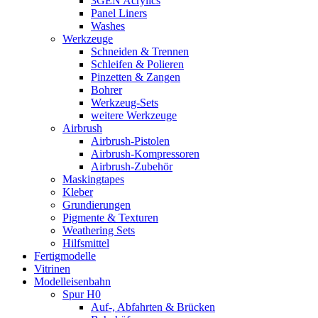
3GEN Acrylics
Panel Liners
Washes
Werkzeuge
Schneiden & Trennen
Schleifen & Polieren
Pinzetten & Zangen
Bohrer
Werkzeug-Sets
weitere Werkzeuge
Airbrush
Airbrush-Pistolen
Airbrush-Kompressoren
Airbrush-Zubehör
Maskingtapes
Kleber
Grundierungen
Pigmente & Texturen
Weathering Sets
Hilfsmittel
Fertigmodelle
Vitrinen
Modelleisenbahn
Spur H0
Auf-, Abfahrten & Brücken