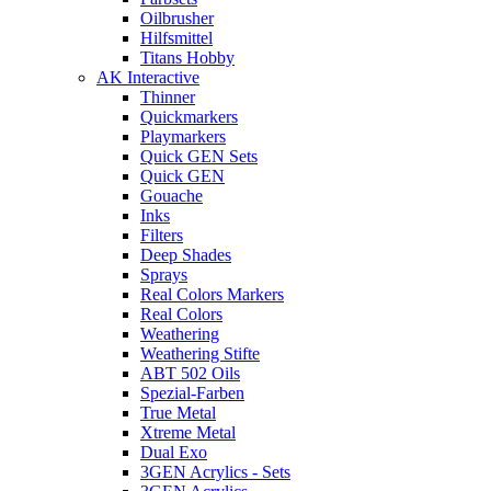
Oilbrusher
Hilfsmittel
Titans Hobby
AK Interactive
Thinner
Quickmarkers
Playmarkers
Quick GEN Sets
Quick GEN
Gouache
Inks
Filters
Deep Shades
Sprays
Real Colors Markers
Real Colors
Weathering
Weathering Stifte
ABT 502 Oils
Spezial-Farben
True Metal
Xtreme Metal
Dual Exo
3GEN Acrylics - Sets