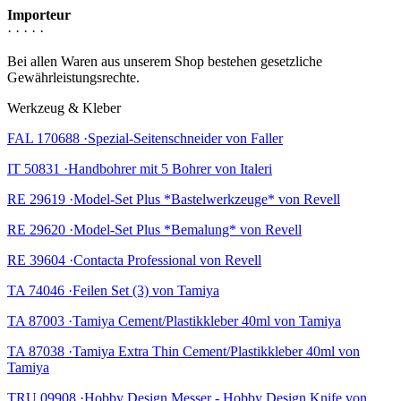
Importeur
· · · · ·
Bei allen Waren aus unserem Shop bestehen gesetzliche
Gewährleistungsrechte.
Werkzeug & Kleber
FAL 170688 ·Spezial-Seitenschneider von Faller
IT 50831 ·Handbohrer mit 5 Bohrer von Italeri
RE 29619 ·Model-Set Plus *Bastelwerkzeuge* von Revell
RE 29620 ·Model-Set Plus *Bemalung* von Revell
RE 39604 ·Contacta Professional von Revell
TA 74046 ·Feilen Set (3) von Tamiya
TA 87003 ·Tamiya Cement/Plastikkleber 40ml von Tamiya
TA 87038 ·Tamiya Extra Thin Cement/Plastikkleber 40ml von
Tamiya
TRU 09908 ·Hobby Design Messer - Hobby Design Knife von