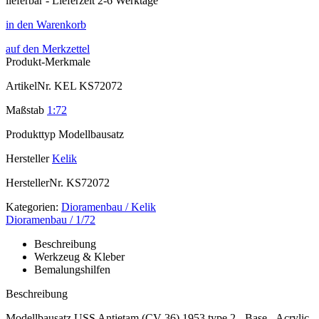
lieferbar - Lieferzeit 2-6 Werktage
in den Warenkorb
auf den Merkzettel
Produkt-Merkmale
ArtikelNr.
KEL KS72072
Maßstab
1:72
Produkttyp
Modellbausatz
Hersteller
Kelik
HerstellerNr.
KS72072
Kategorien:
Dioramenbau / Kelik
Dioramenbau / 1/72
Beschreibung
Werkzeug & Kleber
Bemalungshilfen
Beschreibung
Modellbausatz USS Antietam (CV-36) 1953 type 2 - Base - Acrylic