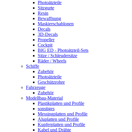
Photoätzteile
Sitzgurte
Resin
Bewaffnung
Maskierschablonen
Decals
3D-Decals
Propeller
Cockpit
BIG ED - Photoätzteil-Sets
Sitze / Schleudersitze
Räder / Wheels
Schiffe
Zubehör
Photoätzteile
Geschützrohre
Fahrzeuge
Zubehör
Modellbau-Material
Plastikplatten und Profile
sonstiges
Messingplatten und Profile
Aluplatten und Profile
Kupferplatten und Profile
Kabel und Drähte