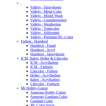
Vallejo - Spraydosen
Vallejo - Metal Color
Vallejo - Model Wash
Vallejo - Grundierungen
Vallejo - Weathering
Vallejo - Traincolor
Vallejo - Hilfsmittel
Vallejo - Premium RC-Color
Farben - Humbrol
Humbrol - Email
Humbrol - Acryl
Humbrol - Spraydosen
ICM, Italeri, Heller & Lifecolor
ICM - Acrylfarben
ICM - Farbsets
Lifecolor - Farben
Heller - Acrylfarben
Italeri - Acrylfarben
Lifecolor - Farbsets
Mr Hobby-Gunze
Aqueous Hobby Colors
Aqueous Gundam Color
Gundam Color
Mr. Color Spray