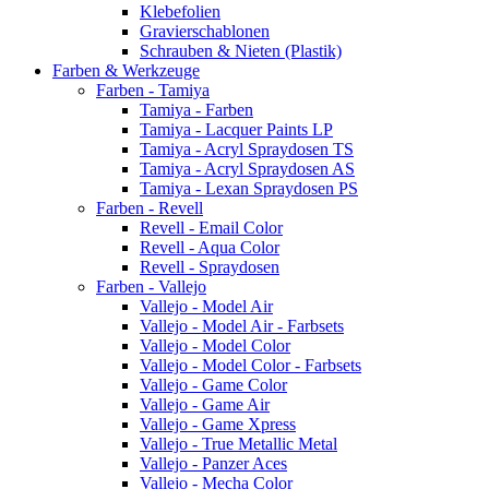
Klebefolien
Gravierschablonen
Schrauben & Nieten (Plastik)
Farben & Werkzeuge
Farben - Tamiya
Tamiya - Farben
Tamiya - Lacquer Paints LP
Tamiya - Acryl Spraydosen TS
Tamiya - Acryl Spraydosen AS
Tamiya - Lexan Spraydosen PS
Farben - Revell
Revell - Email Color
Revell - Aqua Color
Revell - Spraydosen
Farben - Vallejo
Vallejo - Model Air
Vallejo - Model Air - Farbsets
Vallejo - Model Color
Vallejo - Model Color - Farbsets
Vallejo - Game Color
Vallejo - Game Air
Vallejo - Game Xpress
Vallejo - True Metallic Metal
Vallejo - Panzer Aces
Vallejo - Mecha Color