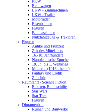
PKW
Rennwagen
LKW - Zugmaschinen
LKW - Trailer
Motorräder
Eisenbahnen
Figuren
Baumaschinen
Nutzfahrzeuge & Traktoren
Figuren
Antike und Frühzeit
Zeit des Mittelalters
16.-18. Jahrhundert
Napoleonische Epoche
19. Jh. bis 1. Weltkrieg
Moderne (1918 - heute)
Fantasy und Erotik
Zubehör
Raumfahrt - Science Fiction
Raketen, Raumschiffe
Star Wars
Star Trek
Figuren
Dioramenbau
Ruinen und Bauwerke