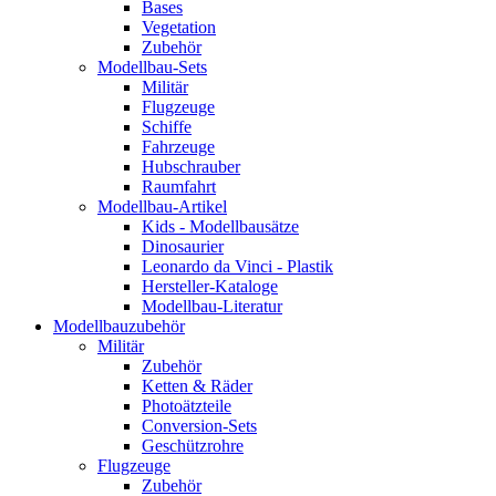
Bases
Vegetation
Zubehör
Modellbau-Sets
Militär
Flugzeuge
Schiffe
Fahrzeuge
Hubschrauber
Raumfahrt
Modellbau-Artikel
Kids - Modellbausätze
Dinosaurier
Leonardo da Vinci - Plastik
Hersteller-Kataloge
Modellbau-Literatur
Modellbauzubehör
Militär
Zubehör
Ketten & Räder
Photoätzteile
Conversion-Sets
Geschützrohre
Flugzeuge
Zubehör