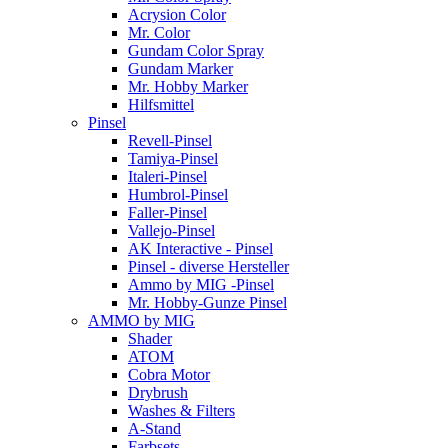
Acrysion Color
Mr. Color
Gundam Color Spray
Gundam Marker
Mr. Hobby Marker
Hilfsmittel
Pinsel
Revell-Pinsel
Tamiya-Pinsel
Italeri-Pinsel
Humbrol-Pinsel
Faller-Pinsel
Vallejo-Pinsel
AK Interactive - Pinsel
Pinsel - diverse Hersteller
Ammo by MIG -Pinsel
Mr. Hobby-Gunze Pinsel
AMMO by MIG
Shader
ATOM
Cobra Motor
Drybrush
Washes & Filters
A-Stand
Farbsets