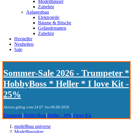
Modellhäuser
Zubehör
Anlagenbau
Elektroteile
Bäume & Büsche
Geländematten
Zubehör
Hersteller
Neuheiten
Sale
Sommer-Sale 2026 - Trumpeter *
HobbyBoss * Heller * I love Kit -
25%
Aktion gültig vom 24.07. bis 06.08.2026
Trumpeter
HobbyBoss
Heller - 30%
I love Kit
modellbau universe
Modellbausätze