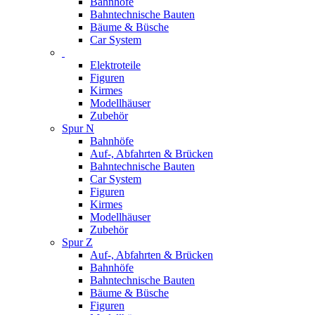
Bahnhöfe
Bahntechnische Bauten
Bäume & Büsche
Car System
Elektroteile
Figuren
Kirmes
Modellhäuser
Zubehör
Spur N
Bahnhöfe
Auf-, Abfahrten & Brücken
Bahntechnische Bauten
Car System
Figuren
Kirmes
Modellhäuser
Zubehör
Spur Z
Auf-, Abfahrten & Brücken
Bahnhöfe
Bahntechnische Bauten
Bäume & Büsche
Figuren