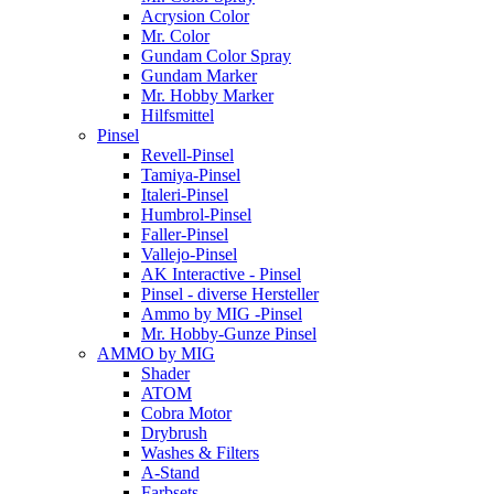
Acrysion Color
Mr. Color
Gundam Color Spray
Gundam Marker
Mr. Hobby Marker
Hilfsmittel
Pinsel
Revell-Pinsel
Tamiya-Pinsel
Italeri-Pinsel
Humbrol-Pinsel
Faller-Pinsel
Vallejo-Pinsel
AK Interactive - Pinsel
Pinsel - diverse Hersteller
Ammo by MIG -Pinsel
Mr. Hobby-Gunze Pinsel
AMMO by MIG
Shader
ATOM
Cobra Motor
Drybrush
Washes & Filters
A-Stand
Farbsets