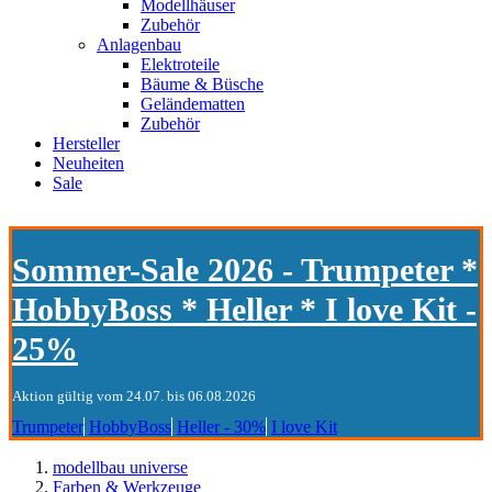
Modellhäuser
Zubehör
Anlagenbau
Elektroteile
Bäume & Büsche
Geländematten
Zubehör
Hersteller
Neuheiten
Sale
Sommer-Sale 2026 - Trumpeter *
HobbyBoss * Heller * I love Kit -
25%
Aktion gültig vom 24.07. bis 06.08.2026
Trumpeter
HobbyBoss
Heller - 30%
I love Kit
modellbau universe
Farben & Werkzeuge