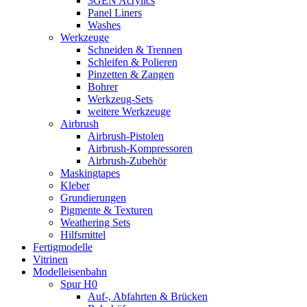
3GEN Acrylics
Panel Liners
Washes
Werkzeuge
Schneiden & Trennen
Schleifen & Polieren
Pinzetten & Zangen
Bohrer
Werkzeug-Sets
weitere Werkzeuge
Airbrush
Airbrush-Pistolen
Airbrush-Kompressoren
Airbrush-Zubehör
Maskingtapes
Kleber
Grundierungen
Pigmente & Texturen
Weathering Sets
Hilfsmittel
Fertigmodelle
Vitrinen
Modelleisenbahn
Spur H0
Auf-, Abfahrten & Brücken