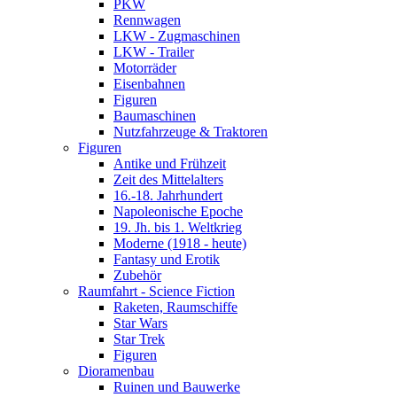
PKW
Rennwagen
LKW - Zugmaschinen
LKW - Trailer
Motorräder
Eisenbahnen
Figuren
Baumaschinen
Nutzfahrzeuge & Traktoren
Figuren
Antike und Frühzeit
Zeit des Mittelalters
16.-18. Jahrhundert
Napoleonische Epoche
19. Jh. bis 1. Weltkrieg
Moderne (1918 - heute)
Fantasy und Erotik
Zubehör
Raumfahrt - Science Fiction
Raketen, Raumschiffe
Star Wars
Star Trek
Figuren
Dioramenbau
Ruinen und Bauwerke