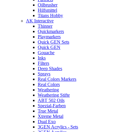
Oilbrusher
Hilfsmittel
Titans Hobby
AK Interactive
Thinner
Quickmarkers
Playmarkers
Quick GEN Sets
Quick GEN
Gouache
Inks
Filters
Deep Shades
Sprays
Real Colors Markers
Real Colors
Weathering
Weathering Stifte
ABT 502 Oils
Spezial-Farben
True Metal
Xtreme Metal
Dual Exo
3GEN Acrylics - Sets