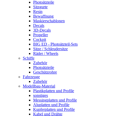
Photoätzteile
Sitzgurte
Resin
Bewaffnung
Maskierschablonen
Decals
3D-Decals
Propeller
Cockpit
BIG ED - Photoätzteil-Sets
Sitze / Schleudersitze
Räder / Wheels
Schiffe
Zubehör
Photoätzteile
Geschützrohre
Fahrzeuge
Zubehör
Modellbau-Material
Plastikplatten und Profile
sonstiges
Messingplatten und Profile
Aluplatten und Profile
Kupferplatten und Profile
Kabel und Drähte