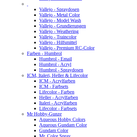
Vallejo - Spraydosen
Vallejo - Metal Color
Vallejo - Model Wash
Vallejo - Grundierungen
Vallejo - Weathering
Vallejo - Traincolor
Vallejo - Hilfsmittel
Vallejo - Premium RC-Color
Farben - Humbrol
Humbrol - Email
Humbrol - Acryl
Humbrol - Spraydosen
ICM, Italeri, Heller & Lifecolor
ICM - Acrylfarben
ICM - Farbsets
Lifecolor - Farben
Heller - Acrylfarben
Italeri - Acrylfarben
Lifecolor - Farbsets
Mr Hobby-Gunze
Aqueous Hobby Colors
Aqueous Gundam Color
Gundam Color
Mr. Color Spray