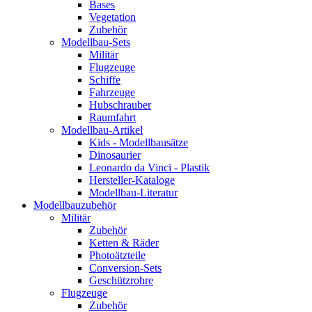
Bases
Vegetation
Zubehör
Modellbau-Sets
Militär
Flugzeuge
Schiffe
Fahrzeuge
Hubschrauber
Raumfahrt
Modellbau-Artikel
Kids - Modellbausätze
Dinosaurier
Leonardo da Vinci - Plastik
Hersteller-Kataloge
Modellbau-Literatur
Modellbauzubehör
Militär
Zubehör
Ketten & Räder
Photoätzteile
Conversion-Sets
Geschützrohre
Flugzeuge
Zubehör