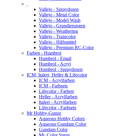
Vallejo - Spraydosen
Vallejo - Metal Color
Vallejo - Model Wash
Vallejo - Grundierungen
Vallejo - Weathering
Vallejo - Traincolor
Vallejo - Hilfsmittel
Vallejo - Premium RC-Color
Farben - Humbrol
Humbrol - Email
Humbrol - Acryl
Humbrol - Spraydosen
ICM, Italeri, Heller & Lifecolor
ICM - Acrylfarben
ICM - Farbsets
Lifecolor - Farben
Heller - Acrylfarben
Italeri - Acrylfarben
Lifecolor - Farbsets
Mr Hobby-Gunze
Aqueous Hobby Colors
Aqueous Gundam Color
Gundam Color
Mr. Color Spray