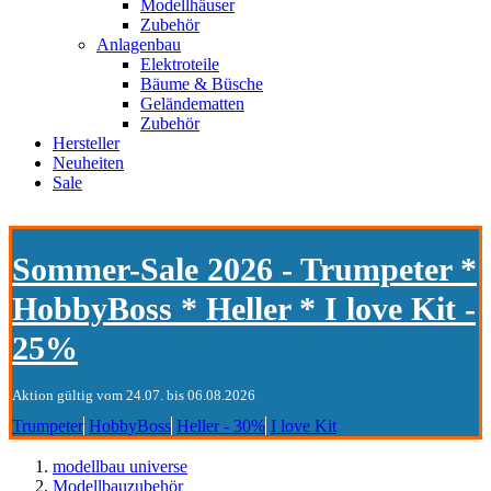
Modellhäuser
Zubehör
Anlagenbau
Elektroteile
Bäume & Büsche
Geländematten
Zubehör
Hersteller
Neuheiten
Sale
Sommer-Sale 2026 - Trumpeter *
HobbyBoss * Heller * I love Kit -
25%
Aktion gültig vom 24.07. bis 06.08.2026
Trumpeter
HobbyBoss
Heller - 30%
I love Kit
modellbau universe
Modellbauzubehör