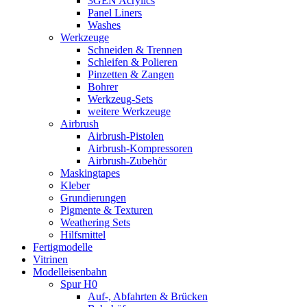
3GEN Acrylics
Panel Liners
Washes
Werkzeuge
Schneiden & Trennen
Schleifen & Polieren
Pinzetten & Zangen
Bohrer
Werkzeug-Sets
weitere Werkzeuge
Airbrush
Airbrush-Pistolen
Airbrush-Kompressoren
Airbrush-Zubehör
Maskingtapes
Kleber
Grundierungen
Pigmente & Texturen
Weathering Sets
Hilfsmittel
Fertigmodelle
Vitrinen
Modelleisenbahn
Spur H0
Auf-, Abfahrten & Brücken