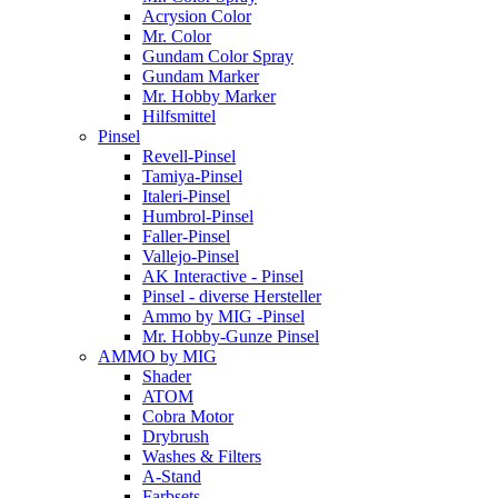
Acrysion Color
Mr. Color
Gundam Color Spray
Gundam Marker
Mr. Hobby Marker
Hilfsmittel
Pinsel
Revell-Pinsel
Tamiya-Pinsel
Italeri-Pinsel
Humbrol-Pinsel
Faller-Pinsel
Vallejo-Pinsel
AK Interactive - Pinsel
Pinsel - diverse Hersteller
Ammo by MIG -Pinsel
Mr. Hobby-Gunze Pinsel
AMMO by MIG
Shader
ATOM
Cobra Motor
Drybrush
Washes & Filters
A-Stand
Farbsets