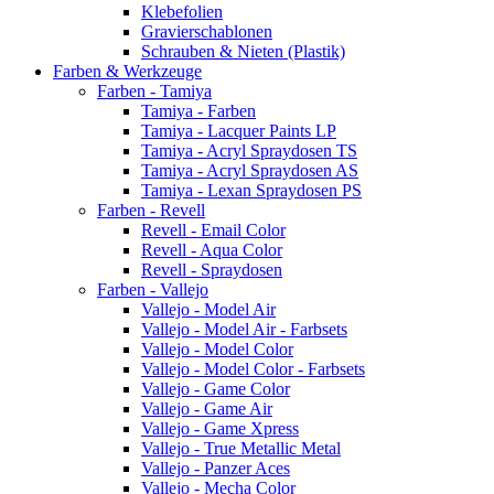
Klebefolien
Gravierschablonen
Schrauben & Nieten (Plastik)
Farben & Werkzeuge
Farben - Tamiya
Tamiya - Farben
Tamiya - Lacquer Paints LP
Tamiya - Acryl Spraydosen TS
Tamiya - Acryl Spraydosen AS
Tamiya - Lexan Spraydosen PS
Farben - Revell
Revell - Email Color
Revell - Aqua Color
Revell - Spraydosen
Farben - Vallejo
Vallejo - Model Air
Vallejo - Model Air - Farbsets
Vallejo - Model Color
Vallejo - Model Color - Farbsets
Vallejo - Game Color
Vallejo - Game Air
Vallejo - Game Xpress
Vallejo - True Metallic Metal
Vallejo - Panzer Aces
Vallejo - Mecha Color