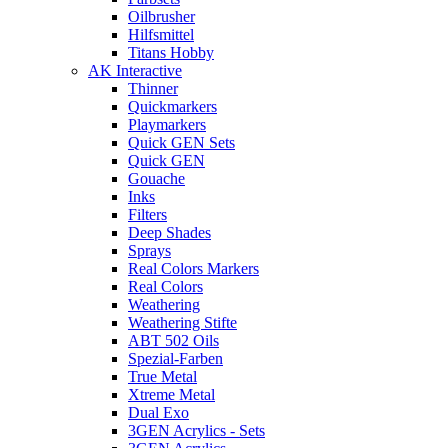
Oilbrusher
Hilfsmittel
Titans Hobby
AK Interactive
Thinner
Quickmarkers
Playmarkers
Quick GEN Sets
Quick GEN
Gouache
Inks
Filters
Deep Shades
Sprays
Real Colors Markers
Real Colors
Weathering
Weathering Stifte
ABT 502 Oils
Spezial-Farben
True Metal
Xtreme Metal
Dual Exo
3GEN Acrylics - Sets