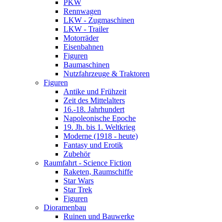
PKW
Rennwagen
LKW - Zugmaschinen
LKW - Trailer
Motorräder
Eisenbahnen
Figuren
Baumaschinen
Nutzfahrzeuge & Traktoren
Figuren
Antike und Frühzeit
Zeit des Mittelalters
16.-18. Jahrhundert
Napoleonische Epoche
19. Jh. bis 1. Weltkrieg
Moderne (1918 - heute)
Fantasy und Erotik
Zubehör
Raumfahrt - Science Fiction
Raketen, Raumschiffe
Star Wars
Star Trek
Figuren
Dioramenbau
Ruinen und Bauwerke