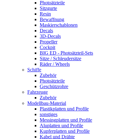
Photoätzteile
Sitzgurte
Resin
Bewaffnung
Maskierschablonen
Decals
3D-Decals
Propeller
Cockpit
BIG ED - Photoätzteil-Sets
Sitze / Schleudersitze
Räder / Wheels
Schiffe
Zubehör
Photoätzteile
Geschützrohre
Fahrzeuge
Zubehör
Modellbau-Material
Plastikplatten und Profile
sonstiges
Messingplatten und Profile
Aluplatten und Profile
Kupferplatten und Profile
Kabel und Drähte