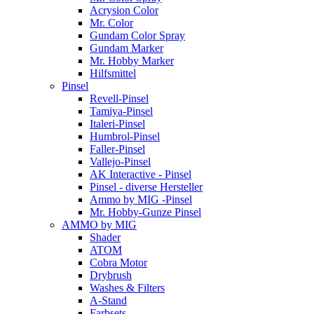
Acrysion Color
Mr. Color
Gundam Color Spray
Gundam Marker
Mr. Hobby Marker
Hilfsmittel
Pinsel
Revell-Pinsel
Tamiya-Pinsel
Italeri-Pinsel
Humbrol-Pinsel
Faller-Pinsel
Vallejo-Pinsel
AK Interactive - Pinsel
Pinsel - diverse Hersteller
Ammo by MIG -Pinsel
Mr. Hobby-Gunze Pinsel
AMMO by MIG
Shader
ATOM
Cobra Motor
Drybrush
Washes & Filters
A-Stand
Farbsets