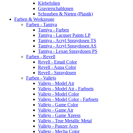
Klebefolien
Gravierschablonen
Schrauben & Nieten (Plastik)
Farben & Werkzeuge
Farben - Tamiya
Tamiya - Farben
Tamiya - Lacquer Paints LP
Tamiya - Acryl Spraydosen TS
Tamiya - Acryl Spraydosen AS
Tamiya - Lexan Spraydosen PS
Farben - Revell
Revell - Email Color
Revell - Aqua Color
Revell - Spraydosen
Farben - Vallejo
Vallejo - Model Air
Vallejo - Model Air - Farbsets
Vallejo - Model Color
Vallejo - Model Color - Farbsets
Vallejo - Game Color
Vallejo - Game Air
Vallejo - Game Xpress
Vallejo - True Metallic Metal
Vallejo - Panzer Aces
Vallejo - Mecha Color