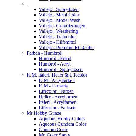
Vallejo - Spraydosen
Vallejo - Metal Color
Vallejo - Model Wash
Vallejo - Grundierungen
Vallejo - Weathering
Vallejo - Traincolor
Vallejo - Hilfsmittel
Vallejo - Premium RC-Color
Farben - Humbrol
Humbrol - Email
Humbrol - Acryl
Humbrol - Spraydosen
ICM, Italeri, Heller & Lifecolor
ICM - Acrylfarben
ICM - Farbsets
Lifecolor - Farben
Heller - Acrylfarben
Italeri - Acrylfarben
Lifecolor - Farbsets
Mr Hobby-Gunze
Aqueous Hobby Colors
Aqueous Gundam Color
Gundam Color
Mr. Color Spray