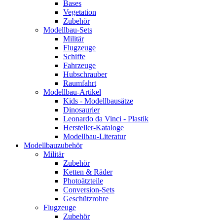
Bases
Vegetation
Zubehör
Modellbau-Sets
Militär
Flugzeuge
Schiffe
Fahrzeuge
Hubschrauber
Raumfahrt
Modellbau-Artikel
Kids - Modellbausätze
Dinosaurier
Leonardo da Vinci - Plastik
Hersteller-Kataloge
Modellbau-Literatur
Modellbauzubehör
Militär
Zubehör
Ketten & Räder
Photoätzteile
Conversion-Sets
Geschützrohre
Flugzeuge
Zubehör