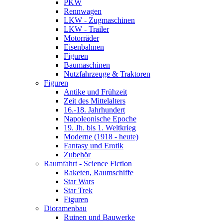
PKW
Rennwagen
LKW - Zugmaschinen
LKW - Trailer
Motorräder
Eisenbahnen
Figuren
Baumaschinen
Nutzfahrzeuge & Traktoren
Figuren
Antike und Frühzeit
Zeit des Mittelalters
16.-18. Jahrhundert
Napoleonische Epoche
19. Jh. bis 1. Weltkrieg
Moderne (1918 - heute)
Fantasy und Erotik
Zubehör
Raumfahrt - Science Fiction
Raketen, Raumschiffe
Star Wars
Star Trek
Figuren
Dioramenbau
Ruinen und Bauwerke