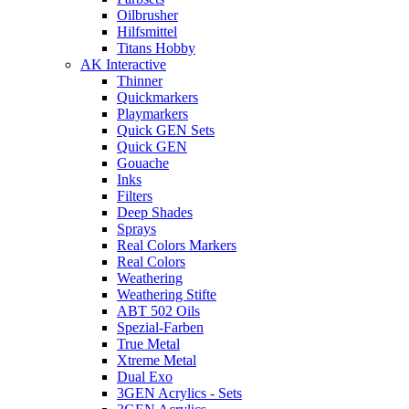
Oilbrusher
Hilfsmittel
Titans Hobby
AK Interactive
Thinner
Quickmarkers
Playmarkers
Quick GEN Sets
Quick GEN
Gouache
Inks
Filters
Deep Shades
Sprays
Real Colors Markers
Real Colors
Weathering
Weathering Stifte
ABT 502 Oils
Spezial-Farben
True Metal
Xtreme Metal
Dual Exo
3GEN Acrylics - Sets