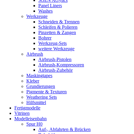
3GEN Acrylics
Panel Liners
Washes
Werkzeuge
Schneiden & Trennen
Schleifen & Polieren
Pinzetten & Zangen
Bohrer
Werkzeug-Sets
weitere Werkzeuge
Airbrush
Airbrush-Pistolen
Airbrush-Kompressoren
Airbrush-Zubehör
Maskingtapes
Kleber
Grundierungen
Pigmente & Texturen
Weathering Sets
Hilfsmittel
Fertigmodelle
Vitrinen
Modelleisenbahn
Spur H0
Auf-, Abfahrten & Brücken