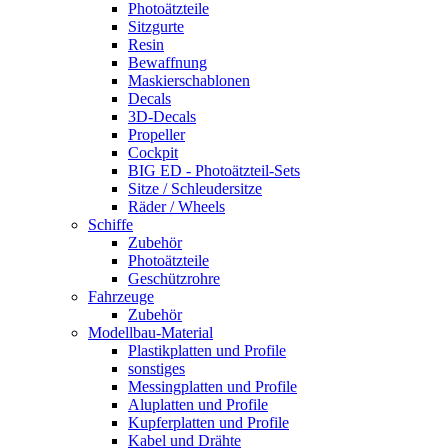
Photoätzteile
Sitzgurte
Resin
Bewaffnung
Maskierschablonen
Decals
3D-Decals
Propeller
Cockpit
BIG ED - Photoätzteil-Sets
Sitze / Schleudersitze
Räder / Wheels
Schiffe
Zubehör
Photoätzteile
Geschützrohre
Fahrzeuge
Zubehör
Modellbau-Material
Plastikplatten und Profile
sonstiges
Messingplatten und Profile
Aluplatten und Profile
Kupferplatten und Profile
Kabel und Drähte