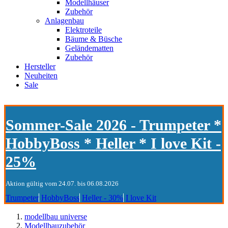
Modellhäuser
Zubehör
Anlagenbau
Elektroteile
Bäume & Büsche
Geländematten
Zubehör
Hersteller
Neuheiten
Sale
Sommer-Sale 2026 - Trumpeter *
HobbyBoss * Heller * I love Kit -
25%
Aktion gültig vom 24.07. bis 06.08.2026
Trumpeter
HobbyBoss
Heller - 30%
I love Kit
modellbau universe
Modellbauzubehör