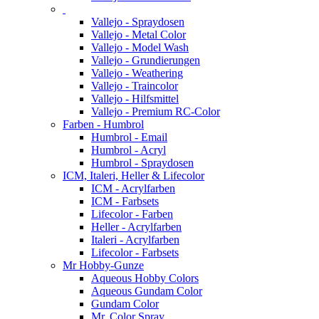
Vallejo - Spraydosen
Vallejo - Metal Color
Vallejo - Model Wash
Vallejo - Grundierungen
Vallejo - Weathering
Vallejo - Traincolor
Vallejo - Hilfsmittel
Vallejo - Premium RC-Color
Farben - Humbrol
Humbrol - Email
Humbrol - Acryl
Humbrol - Spraydosen
ICM, Italeri, Heller & Lifecolor
ICM - Acrylfarben
ICM - Farbsets
Lifecolor - Farben
Heller - Acrylfarben
Italeri - Acrylfarben
Lifecolor - Farbsets
Mr Hobby-Gunze
Aqueous Hobby Colors
Aqueous Gundam Color
Gundam Color
Mr. Color Spray