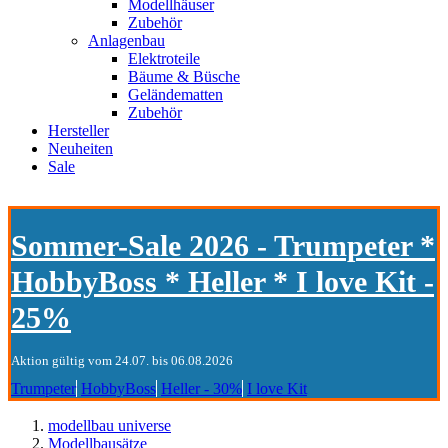
Modellhäuser
Zubehör
Anlagenbau
Elektroteile
Bäume & Büsche
Geländematten
Zubehör
Hersteller
Neuheiten
Sale
Sommer-Sale 2026 - Trumpeter *
HobbyBoss * Heller * I love Kit -
25%
Aktion gültig vom 24.07. bis 06.08.2026
Trumpeter
HobbyBoss
Heller - 30%
I love Kit
modellbau universe
Modellbausätze