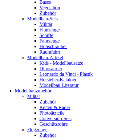
Bases
Vegetation
Zubehör
Modellbau-Sets
Militär
Flugzeuge
Schiffe
Fahrzeuge
Hubschrauber
Raumfahrt
Modellbau-Artikel
Kids - Modellbausätze
Dinosaurier
Leonardo da Vinci - Plastik
Hersteller-Kataloge
Modellbau-Literatur
Modellbauzubehör
Militär
Zubehör
Ketten & Räder
Photoätzteile
Conversion-Sets
Geschützrohre
Flugzeuge
Zubehör