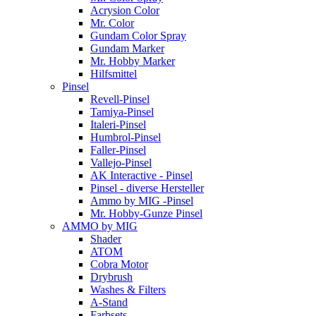
Acrysion Color
Mr. Color
Gundam Color Spray
Gundam Marker
Mr. Hobby Marker
Hilfsmittel
Pinsel
Revell-Pinsel
Tamiya-Pinsel
Italeri-Pinsel
Humbrol-Pinsel
Faller-Pinsel
Vallejo-Pinsel
AK Interactive - Pinsel
Pinsel - diverse Hersteller
Ammo by MIG -Pinsel
Mr. Hobby-Gunze Pinsel
AMMO by MIG
Shader
ATOM
Cobra Motor
Drybrush
Washes & Filters
A-Stand
Farbsets