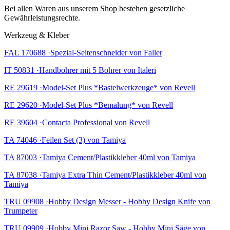
Bei allen Waren aus unserem Shop bestehen gesetzliche
Gewährleistungsrechte.
Werkzeug & Kleber
FAL 170688 ·Spezial-Seitenschneider von Faller
IT 50831 ·Handbohrer mit 5 Bohrer von Italeri
RE 29619 ·Model-Set Plus *Bastelwerkzeuge* von Revell
RE 29620 ·Model-Set Plus *Bemalung* von Revell
RE 39604 ·Contacta Professional von Revell
TA 74046 ·Feilen Set (3) von Tamiya
TA 87003 ·Tamiya Cement/Plastikkleber 40ml von Tamiya
TA 87038 ·Tamiya Extra Thin Cement/Plastikkleber 40ml von
Tamiya
TRU 09908 ·Hobby Design Messer - Hobby Design Knife von
Trumpeter
TRU 09909 ·Hobby Mini Razor Saw - Hobby Mini Säge von