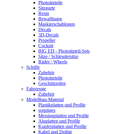
Photoätzteile
Sitzgurte
Resin
Bewaffnung
Maskierschablonen
Decals
3D-Decals
Propeller
Cockpit
BIG ED - Photoätzteil-Sets
Sitze / Schleudersitze
Räder / Wheels
Schiffe
Zubehör
Photoätzteile
Geschützrohre
Fahrzeuge
Zubehör
Modellbau-Material
Plastikplatten und Profile
sonstiges
Messingplatten und Profile
Aluplatten und Profile
Kupferplatten und Profile
Kabel und Drähte