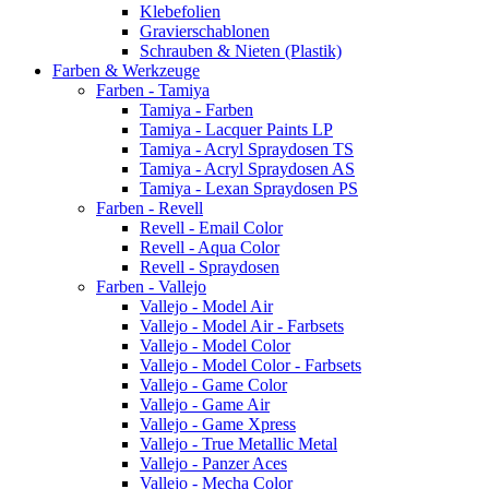
Klebefolien
Gravierschablonen
Schrauben & Nieten (Plastik)
Farben & Werkzeuge
Farben - Tamiya
Tamiya - Farben
Tamiya - Lacquer Paints LP
Tamiya - Acryl Spraydosen TS
Tamiya - Acryl Spraydosen AS
Tamiya - Lexan Spraydosen PS
Farben - Revell
Revell - Email Color
Revell - Aqua Color
Revell - Spraydosen
Farben - Vallejo
Vallejo - Model Air
Vallejo - Model Air - Farbsets
Vallejo - Model Color
Vallejo - Model Color - Farbsets
Vallejo - Game Color
Vallejo - Game Air
Vallejo - Game Xpress
Vallejo - True Metallic Metal
Vallejo - Panzer Aces
Vallejo - Mecha Color