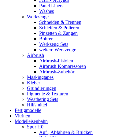
3GEN Acrylics
Panel Liners
Washes
Werkzeuge
Schneiden & Trennen
Schleifen & Polieren
Pinzetten & Zangen
Bohrer
Werkzeug-Sets
weitere Werkzeuge
Airbrush
Airbrush-Pistolen
Airbrush-Kompressoren
Airbrush-Zubehör
Maskingtapes
Kleber
Grundierungen
Pigmente & Texturen
Weathering Sets
Hilfsmittel
Fertigmodelle
Vitrinen
Modelleisenbahn
Spur H0
Auf-, Abfahrten & Brücken