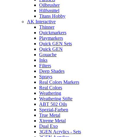
Oilbrusher
Hilfsmittel
Titans Hobby
AK Interactive
Thinner
Quickmarkers
Playmarkers
Quick GEN Sets
Quick GEN
Gouache
Inks
Filters
Deep Shades
Sprays
Real Colors Markers
Real Colors
Weathering
Weathering Stifte
ABT 502 Oils
Spezial-Farben
True Metal
Xtreme Metal
Dual Exo
3GEN Acrylics - Sets