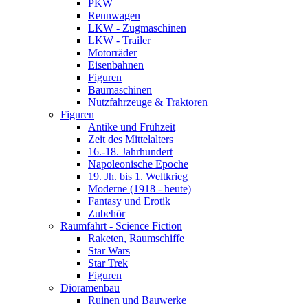
PKW
Rennwagen
LKW - Zugmaschinen
LKW - Trailer
Motorräder
Eisenbahnen
Figuren
Baumaschinen
Nutzfahrzeuge & Traktoren
Figuren
Antike und Frühzeit
Zeit des Mittelalters
16.-18. Jahrhundert
Napoleonische Epoche
19. Jh. bis 1. Weltkrieg
Moderne (1918 - heute)
Fantasy und Erotik
Zubehör
Raumfahrt - Science Fiction
Raketen, Raumschiffe
Star Wars
Star Trek
Figuren
Dioramenbau
Ruinen und Bauwerke