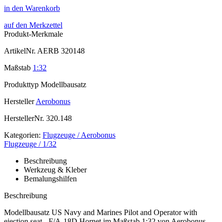
in den Warenkorb
auf den Merkzettel
Produkt-Merkmale
ArtikelNr.
AERB 320148
Maßstab
1:32
Produkttyp
Modellbausatz
Hersteller
Aerobonus
HerstellerNr.
320.148
Kategorien:
Flugzeuge / Aerobonus
Flugzeuge / 1/32
Beschreibung
Werkzeug & Kleber
Bemalungshilfen
Beschreibung
Modellbausatz US Navy and Marines Pilot and Operator with
ejection seat - F/A-18D Hornet im Maßstab 1:32 von Aerobonus