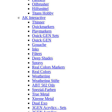
Oilbrusher
Hilfsmittel
Titans Hobby
AK Interactive
Thinner
Quickmarkers
Playmarkers
Quick GEN Sets
Quick GEN
Gouache
Inks
Filters
Deep Shades
Sprays
Real Colors Markers
Real Colors
Weathering
Weathering Stifte
ABT 502 Oils
Spezial-Farben
True Metal
Xtreme Metal
Dual Exo
3GEN Acrylics - Sets