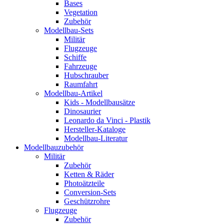
Bases
Vegetation
Zubehör
Modellbau-Sets
Militär
Flugzeuge
Schiffe
Fahrzeuge
Hubschrauber
Raumfahrt
Modellbau-Artikel
Kids - Modellbausätze
Dinosaurier
Leonardo da Vinci - Plastik
Hersteller-Kataloge
Modellbau-Literatur
Modellbauzubehör
Militär
Zubehör
Ketten & Räder
Photoätzteile
Conversion-Sets
Geschützrohre
Flugzeuge
Zubehör