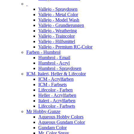
Vallejo - Spraydosen
Vallejo - Metal Color
Vallejo - Model Wash
Vallejo - Grundierungen
Vallejo - Weathering
Vallejo - Traincolor
Vallejo - Hilfsmittel
Vallejo - Premium RC-Color
Farben - Humbrol
Humbrol - Email
Humbrol - Acryl
Humbrol - Spraydosen
ICM, Italeri, Heller & Lifecolor
ICM - Acrylfarben
ICM - Farbsets
Lifecolor - Farben
Heller - Acrylfarben
Italeri - Acrylfarben
Lifecolor - Farbsets
Mr Hobby-Gunze
Aqueous Hobby Colors
Aqueous Gundam Color
Gundam Color
Mr. Color Spray