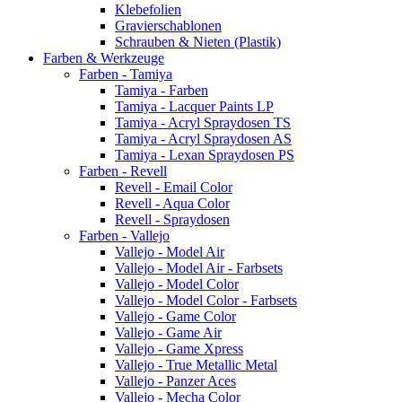
Klebefolien
Gravierschablonen
Schrauben & Nieten (Plastik)
Farben & Werkzeuge
Farben - Tamiya
Tamiya - Farben
Tamiya - Lacquer Paints LP
Tamiya - Acryl Spraydosen TS
Tamiya - Acryl Spraydosen AS
Tamiya - Lexan Spraydosen PS
Farben - Revell
Revell - Email Color
Revell - Aqua Color
Revell - Spraydosen
Farben - Vallejo
Vallejo - Model Air
Vallejo - Model Air - Farbsets
Vallejo - Model Color
Vallejo - Model Color - Farbsets
Vallejo - Game Color
Vallejo - Game Air
Vallejo - Game Xpress
Vallejo - True Metallic Metal
Vallejo - Panzer Aces
Vallejo - Mecha Color