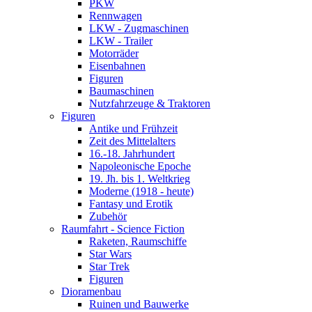
PKW
Rennwagen
LKW - Zugmaschinen
LKW - Trailer
Motorräder
Eisenbahnen
Figuren
Baumaschinen
Nutzfahrzeuge & Traktoren
Figuren
Antike und Frühzeit
Zeit des Mittelalters
16.-18. Jahrhundert
Napoleonische Epoche
19. Jh. bis 1. Weltkrieg
Moderne (1918 - heute)
Fantasy und Erotik
Zubehör
Raumfahrt - Science Fiction
Raketen, Raumschiffe
Star Wars
Star Trek
Figuren
Dioramenbau
Ruinen und Bauwerke