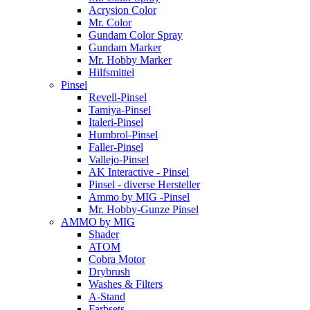
Acrysion Color
Mr. Color
Gundam Color Spray
Gundam Marker
Mr. Hobby Marker
Hilfsmittel
Pinsel
Revell-Pinsel
Tamiya-Pinsel
Italeri-Pinsel
Humbrol-Pinsel
Faller-Pinsel
Vallejo-Pinsel
AK Interactive - Pinsel
Pinsel - diverse Hersteller
Ammo by MIG -Pinsel
Mr. Hobby-Gunze Pinsel
AMMO by MIG
Shader
ATOM
Cobra Motor
Drybrush
Washes & Filters
A-Stand
Farbsets