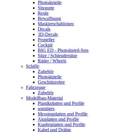
Photoätzteile
Sitzgurte
Resin
Bewaffnung
Maskierschablonen
Decals
3D-Decals
Propeller
Cockpit
BIG ED - Photoätzteil-Sets
Sitze / Schleudersitze
Räder / Wheels
Schiffe
Zubehör
Photoätzteile
Geschützrohre
Fahrzeuge
Zubehör
Modellbau-Material
Plastikplatten und Profile
sonstiges
Messingplatten und Profile
Aluplatten und Profile
Kupferplatten und Profile
Kabel und Drähte