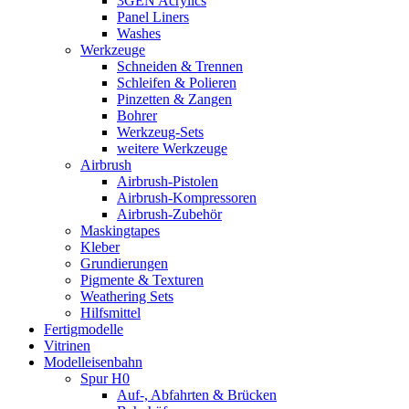
3GEN Acrylics
Panel Liners
Washes
Werkzeuge
Schneiden & Trennen
Schleifen & Polieren
Pinzetten & Zangen
Bohrer
Werkzeug-Sets
weitere Werkzeuge
Airbrush
Airbrush-Pistolen
Airbrush-Kompressoren
Airbrush-Zubehör
Maskingtapes
Kleber
Grundierungen
Pigmente & Texturen
Weathering Sets
Hilfsmittel
Fertigmodelle
Vitrinen
Modelleisenbahn
Spur H0
Auf-, Abfahrten & Brücken