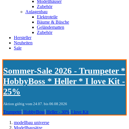
Modellhäuser
Zubehör
Anlagenbau
Elektroteile
Bäume & Büsche
Geländematten
Zubehör
Hersteller
Neuheiten
Sale
Sommer-Sale 2026 - Trumpeter *
HobbyBoss * Heller * I love Kit -
25%
Aktion gültig vom 24.07. bis 06.08.2026
Trumpeter
HobbyBoss
Heller - 30%
I love Kit
modellbau universe
Modellbausätze