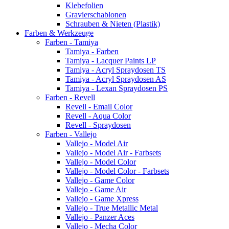
Klebefolien
Gravierschablonen
Schrauben & Nieten (Plastik)
Farben & Werkzeuge
Farben - Tamiya
Tamiya - Farben
Tamiya - Lacquer Paints LP
Tamiya - Acryl Spraydosen TS
Tamiya - Acryl Spraydosen AS
Tamiya - Lexan Spraydosen PS
Farben - Revell
Revell - Email Color
Revell - Aqua Color
Revell - Spraydosen
Farben - Vallejo
Vallejo - Model Air
Vallejo - Model Air - Farbsets
Vallejo - Model Color
Vallejo - Model Color - Farbsets
Vallejo - Game Color
Vallejo - Game Air
Vallejo - Game Xpress
Vallejo - True Metallic Metal
Vallejo - Panzer Aces
Vallejo - Mecha Color