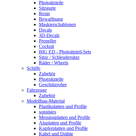
Photoätzteile
Sitzgurte
Resin
Bewaffnung
Maskierschablonen
Decals
3D-Decals
Propeller
Cockpit
BIG ED - Photoätzteil-Sets
Sitze / Schleudersitze
Räder / Wheels
Schiffe
Zubehör
Photoätzteile
Geschützrohre
Fahrzeuge
Zubehör
Modellbau-Material
Plastikplatten und Profile
sonstiges
Messingplatten und Profile
Aluplatten und Profile
Kupferplatten und Profile
Kabel und Drähte