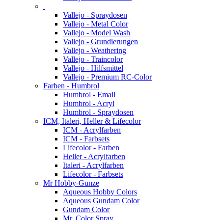
Vallejo - Spraydosen
Vallejo - Metal Color
Vallejo - Model Wash
Vallejo - Grundierungen
Vallejo - Weathering
Vallejo - Traincolor
Vallejo - Hilfsmittel
Vallejo - Premium RC-Color
Farben - Humbrol
Humbrol - Email
Humbrol - Acryl
Humbrol - Spraydosen
ICM, Italeri, Heller & Lifecolor
ICM - Acrylfarben
ICM - Farbsets
Lifecolor - Farben
Heller - Acrylfarben
Italeri - Acrylfarben
Lifecolor - Farbsets
Mr Hobby-Gunze
Aqueous Hobby Colors
Aqueous Gundam Color
Gundam Color
Mr. Color Spray