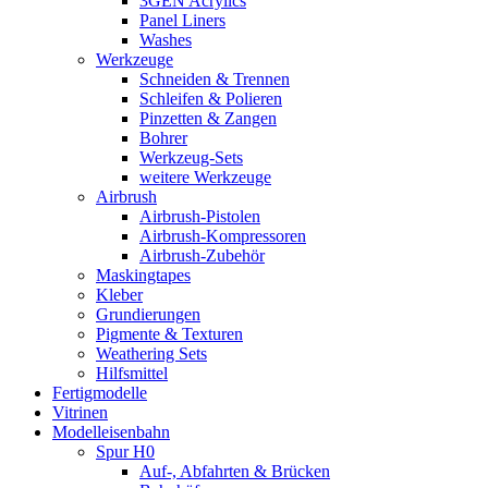
3GEN Acrylics
Panel Liners
Washes
Werkzeuge
Schneiden & Trennen
Schleifen & Polieren
Pinzetten & Zangen
Bohrer
Werkzeug-Sets
weitere Werkzeuge
Airbrush
Airbrush-Pistolen
Airbrush-Kompressoren
Airbrush-Zubehör
Maskingtapes
Kleber
Grundierungen
Pigmente & Texturen
Weathering Sets
Hilfsmittel
Fertigmodelle
Vitrinen
Modelleisenbahn
Spur H0
Auf-, Abfahrten & Brücken