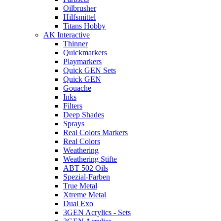
Oilbrusher
Hilfsmittel
Titans Hobby
AK Interactive
Thinner
Quickmarkers
Playmarkers
Quick GEN Sets
Quick GEN
Gouache
Inks
Filters
Deep Shades
Sprays
Real Colors Markers
Real Colors
Weathering
Weathering Stifte
ABT 502 Oils
Spezial-Farben
True Metal
Xtreme Metal
Dual Exo
3GEN Acrylics - Sets