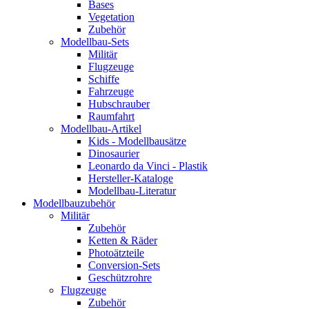
Bases
Vegetation
Zubehör
Modellbau-Sets
Militär
Flugzeuge
Schiffe
Fahrzeuge
Hubschrauber
Raumfahrt
Modellbau-Artikel
Kids - Modellbausätze
Dinosaurier
Leonardo da Vinci - Plastik
Hersteller-Kataloge
Modellbau-Literatur
Modellbauzubehör
Militär
Zubehör
Ketten & Räder
Photoätzteile
Conversion-Sets
Geschützrohre
Flugzeuge
Zubehör