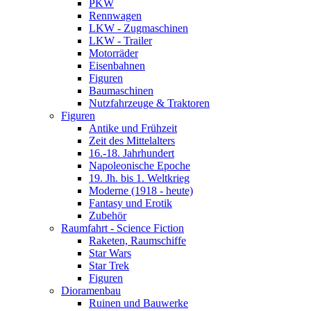
PKW
Rennwagen
LKW - Zugmaschinen
LKW - Trailer
Motorräder
Eisenbahnen
Figuren
Baumaschinen
Nutzfahrzeuge & Traktoren
Figuren
Antike und Frühzeit
Zeit des Mittelalters
16.-18. Jahrhundert
Napoleonische Epoche
19. Jh. bis 1. Weltkrieg
Moderne (1918 - heute)
Fantasy und Erotik
Zubehör
Raumfahrt - Science Fiction
Raketen, Raumschiffe
Star Wars
Star Trek
Figuren
Dioramenbau
Ruinen und Bauwerke