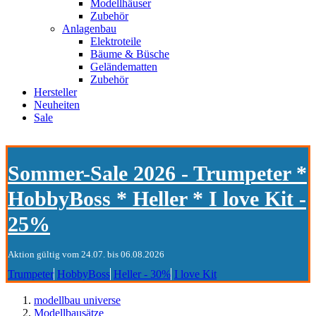
Modellhäuser
Zubehör
Anlagenbau
Elektroteile
Bäume & Büsche
Geländematten
Zubehör
Hersteller
Neuheiten
Sale
Sommer-Sale 2026 - Trumpeter *
HobbyBoss * Heller * I love Kit -
25%
Aktion gültig vom 24.07. bis 06.08.2026
Trumpeter
HobbyBoss
Heller - 30%
I love Kit
modellbau universe
Modellbausätze