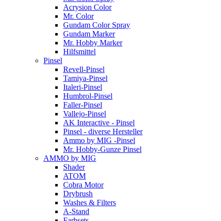
Acrysion Color
Mr. Color
Gundam Color Spray
Gundam Marker
Mr. Hobby Marker
Hilfsmittel
Pinsel
Revell-Pinsel
Tamiya-Pinsel
Italeri-Pinsel
Humbrol-Pinsel
Faller-Pinsel
Vallejo-Pinsel
AK Interactive - Pinsel
Pinsel - diverse Hersteller
Ammo by MIG -Pinsel
Mr. Hobby-Gunze Pinsel
AMMO by MIG
Shader
ATOM
Cobra Motor
Drybrush
Washes & Filters
A-Stand
Farbsets