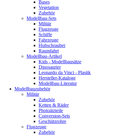
Bases
Vegetation
Zubehör
Modellbau-Sets
Militär
Flugzeuge
Schiffe
Fahrzeuge
Hubschrauber
Raumfahrt
Modellbau-Artikel
Kids - Modellbausätze
Dinosaurier
Leonardo da Vinci - Plastik
Hersteller-Kataloge
Modellbau-Literatur
Modellbauzubehör
Militär
Zubehör
Ketten & Räder
Photoätzteile
Conversion-Sets
Geschützrohre
Flugzeuge
Zubehör