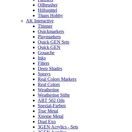
Oilbrusher
Hilfsmittel
Titans Hobby
AK Interactive
Thinner
Quickmarkers
Playmarkers
Quick GEN Sets
Quick GEN
Gouache
Inks
Filters
Deep Shades
Sprays
Real Colors Markers
Real Colors
Weathering
Weathering Stifte
ABT 502 Oils
Spezial-Farben
True Metal
Xtreme Metal
Dual Exo
3GEN Acrylics - Sets