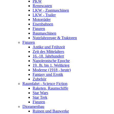
PKW
Rennwagen
LKW - Zugmaschinen
LKW - Trailer
Motorräder
Eisenbahnen
Figuren
Baumaschinen
Nutzfahrzeuge & Traktoren
Figuren
Antike und Frühzeit
Zeit des Mittelalters
16.-18. Jahrhundert
Napoleonische Epoche
19. Jh. bis 1. Weltkrieg
Moderne (1918 - heute)
Fantasy und Erotik
Zubehör
Raumfahrt - Science Fiction
Raketen, Raumschiffe
Star Wars
Star Trek
Figuren
Dioramenbau
Ruinen und Bauwerke