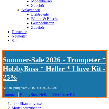
Modellhäuser
Zubehör
Anlagenbau
Elektroteile
Bäume & Büsche
Geländematten
Zubehör
Hersteller
Neuheiten
Sale
Sommer-Sale 2026 - Trumpeter *
HobbyBoss * Heller * I love Kit -
25%
Aktion gültig vom 24.07. bis 06.08.2026
Trumpeter
HobbyBoss
Heller - 30%
I love Kit
modellbau universe
Modellbauzubehör