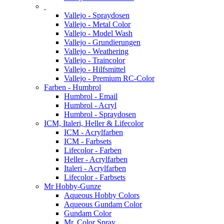
Vallejo - Spraydosen
Vallejo - Metal Color
Vallejo - Model Wash
Vallejo - Grundierungen
Vallejo - Weathering
Vallejo - Traincolor
Vallejo - Hilfsmittel
Vallejo - Premium RC-Color
Farben - Humbrol
Humbrol - Email
Humbrol - Acryl
Humbrol - Spraydosen
ICM, Italeri, Heller & Lifecolor
ICM - Acrylfarben
ICM - Farbsets
Lifecolor - Farben
Heller - Acrylfarben
Italeri - Acrylfarben
Lifecolor - Farbsets
Mr Hobby-Gunze
Aqueous Hobby Colors
Aqueous Gundam Color
Gundam Color
Mr. Color Spray