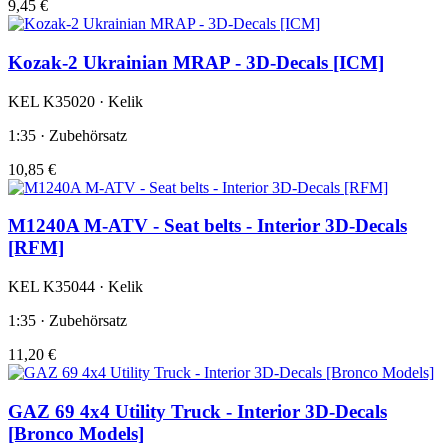
9,45 €
Kozak-2 Ukrainian MRAP - 3D-Decals [ICM]
KEL K35020 · Kelik
1:35 · Zubehörsatz
10,85 €
M1240A M-ATV - Seat belts - Interior 3D-Decals
[RFM]
KEL K35044 · Kelik
1:35 · Zubehörsatz
11,20 €
GAZ 69 4x4 Utility Truck - Interior 3D-Decals
[Bronco Models]