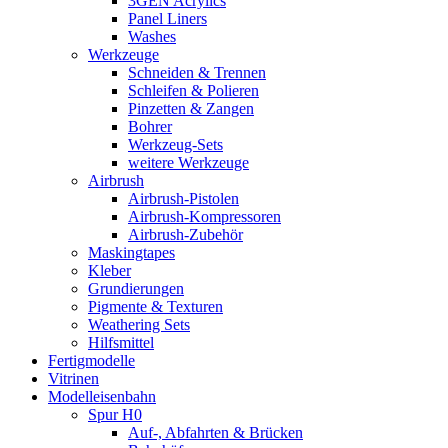
3GEN Acrylics
Panel Liners
Washes
Werkzeuge
Schneiden & Trennen
Schleifen & Polieren
Pinzetten & Zangen
Bohrer
Werkzeug-Sets
weitere Werkzeuge
Airbrush
Airbrush-Pistolen
Airbrush-Kompressoren
Airbrush-Zubehör
Maskingtapes
Kleber
Grundierungen
Pigmente & Texturen
Weathering Sets
Hilfsmittel
Fertigmodelle
Vitrinen
Modelleisenbahn
Spur H0
Auf-, Abfahrten & Brücken