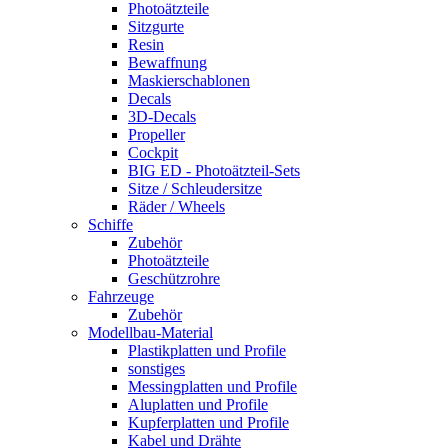
Photoätzteile
Sitzgurte
Resin
Bewaffnung
Maskierschablonen
Decals
3D-Decals
Propeller
Cockpit
BIG ED - Photoätzteil-Sets
Sitze / Schleudersitze
Räder / Wheels
Schiffe
Zubehör
Photoätzteile
Geschützrohre
Fahrzeuge
Zubehör
Modellbau-Material
Plastikplatten und Profile
sonstiges
Messingplatten und Profile
Aluplatten und Profile
Kupferplatten und Profile
Kabel und Drähte