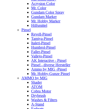
Acrysion Color
Mr. Color
Gundam Color Spray
Gundam Marker
Mr. Hobby Marker
Hilfsmittel
Pinsel
Revell-Pinsel
Tamiya-Pinsel
Italeri-Pinsel
Humbrol-Pinsel
Faller-Pinsel
Vallejo-Pinsel
AK Interactive - Pinsel
Pinsel - diverse Hersteller
Ammo by MIG -Pinsel
Mr. Hobby-Gunze Pinsel
AMMO by MIG
Shader
ATOM
Cobra Motor
Drybrush
Washes & Filters
A-Stand
Farbsets