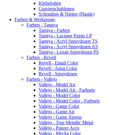
Klebefolien
Gravierschablonen
Schrauben & Nieten (Plastik)
Farben & Werkzeuge
Farben - Tamiya
Tamiya - Farben
Tamiya - Lacquer Paints LP
Tamiya - Acryl Spraydosen TS
Tamiya - Acryl Spraydosen AS
Tamiya - Lexan Spraydosen PS
Farben - Revell
Revell - Email Color
Revell - Aqua Color
Revell - Spraydosen
Farben - Vallejo
Vallejo - Model Air
Vallejo - Model Air - Farbsets
Vallejo - Model Color
Vallejo - Model Color - Farbsets
Vallejo - Game Color
Vallejo - Game Air
Vallejo - Game Xpress
Vallejo - True Metallic Metal
Vallejo - Panzer Aces
Vallejo - Mecha Color