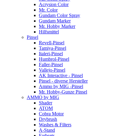
Acrysion Color
Mr. Color
Gundam Color Spray
Gundam Marker
Mr. Hobby Marker
Hilfsmittel
Pinsel
Revell-Pinsel
Tamiya-Pinsel
Italeri-Pinsel
Humbrol-Pinsel
Faller-Pinsel
Vallejo-Pinsel
AK Interactive - Pinsel
Pinsel - diverse Hersteller
Ammo by MIG -Pinsel
Mr. Hobby-Gunze Pinsel
AMMO by MIG
Shader
ATOM
Cobra Motor
Drybrush
Washes & Filters
A-Stand
Farbsets