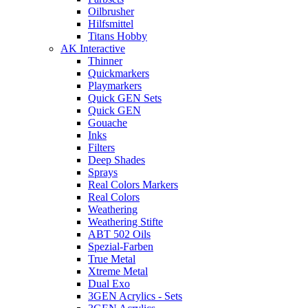
Oilbrusher
Hilfsmittel
Titans Hobby
AK Interactive
Thinner
Quickmarkers
Playmarkers
Quick GEN Sets
Quick GEN
Gouache
Inks
Filters
Deep Shades
Sprays
Real Colors Markers
Real Colors
Weathering
Weathering Stifte
ABT 502 Oils
Spezial-Farben
True Metal
Xtreme Metal
Dual Exo
3GEN Acrylics - Sets