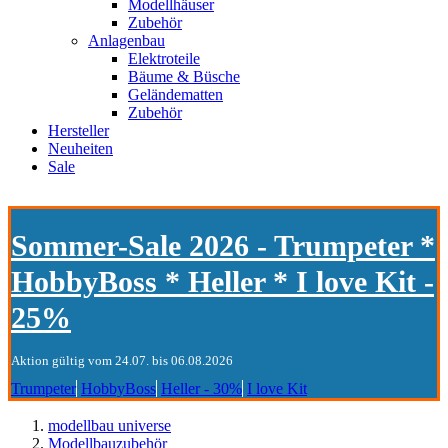
Modellhäuser
Zubehör
Anlagenbau
Elektroteile
Bäume & Büsche
Geländematten
Zubehör
Hersteller
Neuheiten
Sale
Sommer-Sale 2026 - Trumpeter *
HobbyBoss * Heller * I love Kit -
25%
Aktion gültig vom 24.07. bis 06.08.2026
Trumpeter
HobbyBoss
Heller - 30%
I love Kit
modellbau universe
Modellbauzubehör