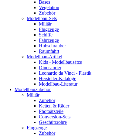
Bases
Vegetation
Zubehör
Modellbau-Sets
Militär
Flugzeuge
Schiffe
Fahrzeuge
Hubschrauber
Raumfahrt
Modellbau-Artikel
Kids - Modellbausätze
Dinosaurier
Leonardo da Vinci - Plastik
Hersteller-Kataloge
Modellbau-Literatur
Modellbauzubehör
Militär
Zubehör
Ketten & Räder
Photoätzteile
Conversion-Sets
Geschützrohre
Flugzeuge
Zubehör