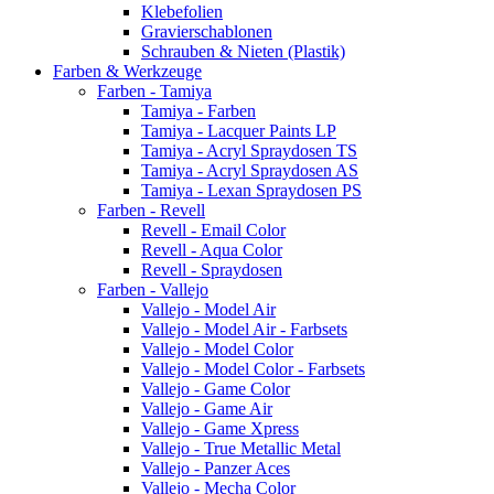
Klebefolien
Gravierschablonen
Schrauben & Nieten (Plastik)
Farben & Werkzeuge
Farben - Tamiya
Tamiya - Farben
Tamiya - Lacquer Paints LP
Tamiya - Acryl Spraydosen TS
Tamiya - Acryl Spraydosen AS
Tamiya - Lexan Spraydosen PS
Farben - Revell
Revell - Email Color
Revell - Aqua Color
Revell - Spraydosen
Farben - Vallejo
Vallejo - Model Air
Vallejo - Model Air - Farbsets
Vallejo - Model Color
Vallejo - Model Color - Farbsets
Vallejo - Game Color
Vallejo - Game Air
Vallejo - Game Xpress
Vallejo - True Metallic Metal
Vallejo - Panzer Aces
Vallejo - Mecha Color