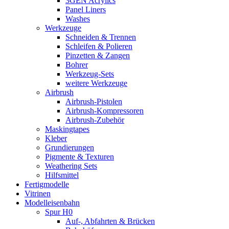
3GEN Acrylics
Panel Liners
Washes
Werkzeuge
Schneiden & Trennen
Schleifen & Polieren
Pinzetten & Zangen
Bohrer
Werkzeug-Sets
weitere Werkzeuge
Airbrush
Airbrush-Pistolen
Airbrush-Kompressoren
Airbrush-Zubehör
Maskingtapes
Kleber
Grundierungen
Pigmente & Texturen
Weathering Sets
Hilfsmittel
Fertigmodelle
Vitrinen
Modelleisenbahn
Spur H0
Auf-, Abfahrten & Brücken