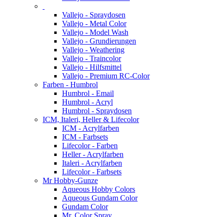
Vallejo - Spraydosen
Vallejo - Metal Color
Vallejo - Model Wash
Vallejo - Grundierungen
Vallejo - Weathering
Vallejo - Traincolor
Vallejo - Hilfsmittel
Vallejo - Premium RC-Color
Farben - Humbrol
Humbrol - Email
Humbrol - Acryl
Humbrol - Spraydosen
ICM, Italeri, Heller & Lifecolor
ICM - Acrylfarben
ICM - Farbsets
Lifecolor - Farben
Heller - Acrylfarben
Italeri - Acrylfarben
Lifecolor - Farbsets
Mr Hobby-Gunze
Aqueous Hobby Colors
Aqueous Gundam Color
Gundam Color
Mr. Color Spray