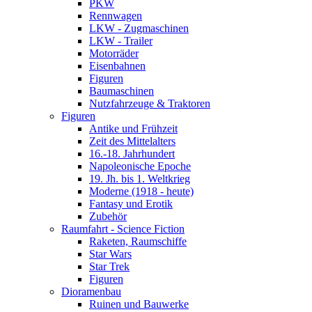
PKW
Rennwagen
LKW - Zugmaschinen
LKW - Trailer
Motorräder
Eisenbahnen
Figuren
Baumaschinen
Nutzfahrzeuge & Traktoren
Figuren
Antike und Frühzeit
Zeit des Mittelalters
16.-18. Jahrhundert
Napoleonische Epoche
19. Jh. bis 1. Weltkrieg
Moderne (1918 - heute)
Fantasy und Erotik
Zubehör
Raumfahrt - Science Fiction
Raketen, Raumschiffe
Star Wars
Star Trek
Figuren
Dioramenbau
Ruinen und Bauwerke