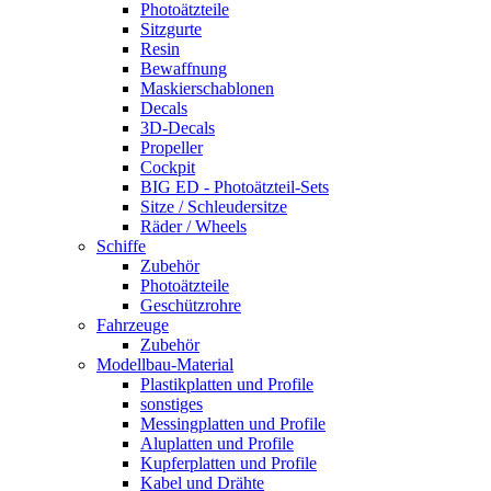
Photoätzteile
Sitzgurte
Resin
Bewaffnung
Maskierschablonen
Decals
3D-Decals
Propeller
Cockpit
BIG ED - Photoätzteil-Sets
Sitze / Schleudersitze
Räder / Wheels
Schiffe
Zubehör
Photoätzteile
Geschützrohre
Fahrzeuge
Zubehör
Modellbau-Material
Plastikplatten und Profile
sonstiges
Messingplatten und Profile
Aluplatten und Profile
Kupferplatten und Profile
Kabel und Drähte