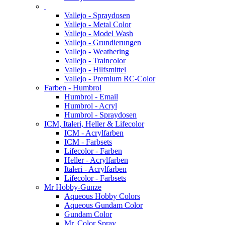
Vallejo - Spraydosen
Vallejo - Metal Color
Vallejo - Model Wash
Vallejo - Grundierungen
Vallejo - Weathering
Vallejo - Traincolor
Vallejo - Hilfsmittel
Vallejo - Premium RC-Color
Farben - Humbrol
Humbrol - Email
Humbrol - Acryl
Humbrol - Spraydosen
ICM, Italeri, Heller & Lifecolor
ICM - Acrylfarben
ICM - Farbsets
Lifecolor - Farben
Heller - Acrylfarben
Italeri - Acrylfarben
Lifecolor - Farbsets
Mr Hobby-Gunze
Aqueous Hobby Colors
Aqueous Gundam Color
Gundam Color
Mr. Color Spray