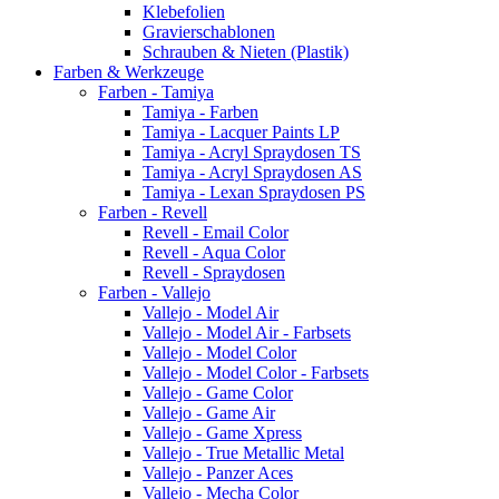
Klebefolien
Gravierschablonen
Schrauben & Nieten (Plastik)
Farben & Werkzeuge
Farben - Tamiya
Tamiya - Farben
Tamiya - Lacquer Paints LP
Tamiya - Acryl Spraydosen TS
Tamiya - Acryl Spraydosen AS
Tamiya - Lexan Spraydosen PS
Farben - Revell
Revell - Email Color
Revell - Aqua Color
Revell - Spraydosen
Farben - Vallejo
Vallejo - Model Air
Vallejo - Model Air - Farbsets
Vallejo - Model Color
Vallejo - Model Color - Farbsets
Vallejo - Game Color
Vallejo - Game Air
Vallejo - Game Xpress
Vallejo - True Metallic Metal
Vallejo - Panzer Aces
Vallejo - Mecha Color