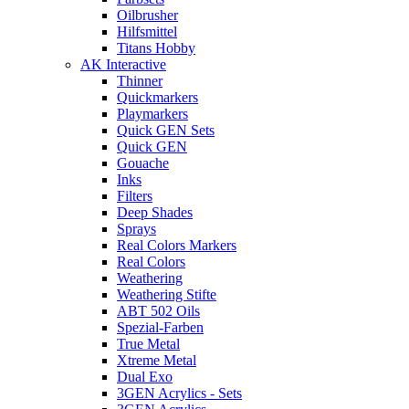
Oilbrusher
Hilfsmittel
Titans Hobby
AK Interactive
Thinner
Quickmarkers
Playmarkers
Quick GEN Sets
Quick GEN
Gouache
Inks
Filters
Deep Shades
Sprays
Real Colors Markers
Real Colors
Weathering
Weathering Stifte
ABT 502 Oils
Spezial-Farben
True Metal
Xtreme Metal
Dual Exo
3GEN Acrylics - Sets