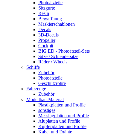
Photoätzteile
Sitzgurte
Resin
Bewaffnung
Maskierschablonen
Decals
3D-Decals
Propeller
Cockpit
BIG ED - Photoätzteil-Sets
Sitze / Schleudersitze
Räder / Wheels
Schiffe
Zubehör
Photoätzteile
Geschützrohre
Fahrzeuge
Zubehör
Modellbau-Material
Plastikplatten und Profile
sonstiges
Messingplatten und Profile
Aluplatten und Profile
Kupferplatten und Profile
Kabel und Drähte