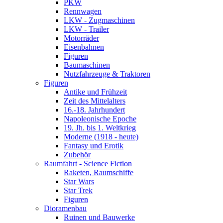
PKW
Rennwagen
LKW - Zugmaschinen
LKW - Trailer
Motorräder
Eisenbahnen
Figuren
Baumaschinen
Nutzfahrzeuge & Traktoren
Figuren
Antike und Frühzeit
Zeit des Mittelalters
16.-18. Jahrhundert
Napoleonische Epoche
19. Jh. bis 1. Weltkrieg
Moderne (1918 - heute)
Fantasy und Erotik
Zubehör
Raumfahrt - Science Fiction
Raketen, Raumschiffe
Star Wars
Star Trek
Figuren
Dioramenbau
Ruinen und Bauwerke