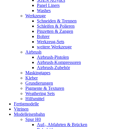
3GEN Acrylics
Panel Liners
Washes
Werkzeuge
Schneiden & Trennen
Schleifen & Polieren
Pinzetten & Zangen
Bohrer
Werkzeug-Sets
weitere Werkzeuge
Airbrush
Airbrush-Pistolen
Airbrush-Kompressoren
Airbrush-Zubehör
Maskingtapes
Kleber
Grundierungen
Pigmente & Texturen
Weathering Sets
Hilfsmittel
Fertigmodelle
Vitrinen
Modelleisenbahn
Spur H0
Auf-, Abfahrten & Brücken