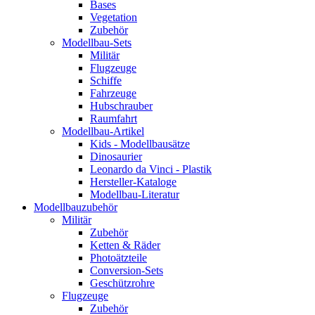
Bases
Vegetation
Zubehör
Modellbau-Sets
Militär
Flugzeuge
Schiffe
Fahrzeuge
Hubschrauber
Raumfahrt
Modellbau-Artikel
Kids - Modellbausätze
Dinosaurier
Leonardo da Vinci - Plastik
Hersteller-Kataloge
Modellbau-Literatur
Modellbauzubehör
Militär
Zubehör
Ketten & Räder
Photoätzteile
Conversion-Sets
Geschützrohre
Flugzeuge
Zubehör