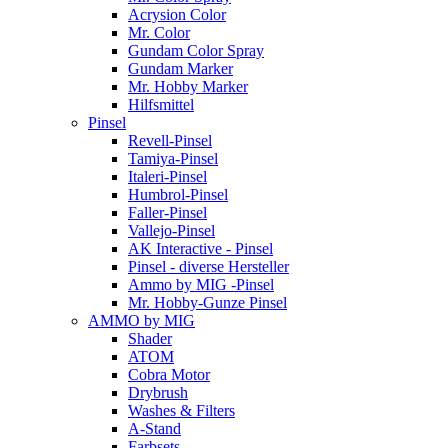
Acrysion Color
Mr. Color
Gundam Color Spray
Gundam Marker
Mr. Hobby Marker
Hilfsmittel
Pinsel
Revell-Pinsel
Tamiya-Pinsel
Italeri-Pinsel
Humbrol-Pinsel
Faller-Pinsel
Vallejo-Pinsel
AK Interactive - Pinsel
Pinsel - diverse Hersteller
Ammo by MIG -Pinsel
Mr. Hobby-Gunze Pinsel
AMMO by MIG
Shader
ATOM
Cobra Motor
Drybrush
Washes & Filters
A-Stand
Farbsets