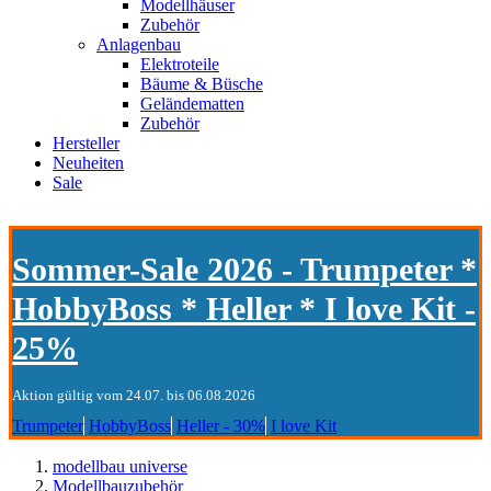
Modellhäuser
Zubehör
Anlagenbau
Elektroteile
Bäume & Büsche
Geländematten
Zubehör
Hersteller
Neuheiten
Sale
Sommer-Sale 2026 - Trumpeter *
HobbyBoss * Heller * I love Kit -
25%
Aktion gültig vom 24.07. bis 06.08.2026
Trumpeter
HobbyBoss
Heller - 30%
I love Kit
modellbau universe
Modellbauzubehör