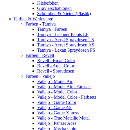
Klebefolien
Gravierschablonen
Schrauben & Nieten (Plastik)
Farben & Werkzeuge
Farben - Tamiya
Tamiya - Farben
Tamiya - Lacquer Paints LP
Tamiya - Acryl Spraydosen TS
Tamiya - Acryl Spraydosen AS
Tamiya - Lexan Spraydosen PS
Farben - Revell
Revell - Email Color
Revell - Aqua Color
Revell - Spraydosen
Farben - Vallejo
Vallejo - Model Air
Vallejo - Model Air - Farbsets
Vallejo - Model Color
Vallejo - Model Color - Farbsets
Vallejo - Game Color
Vallejo - Game Air
Vallejo - Game Xpress
Vallejo - True Metallic Metal
Vallejo - Panzer Aces
Vallejo - Mecha Color