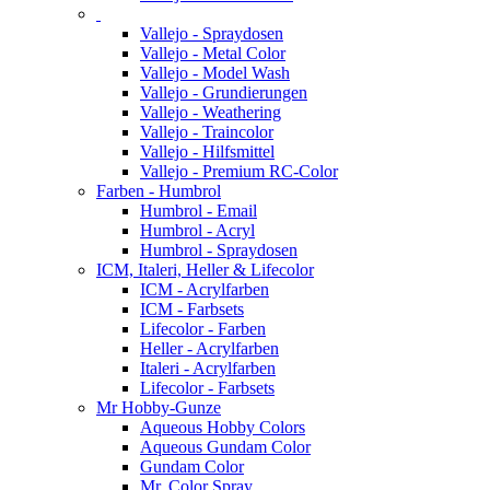
Vallejo - Spraydosen
Vallejo - Metal Color
Vallejo - Model Wash
Vallejo - Grundierungen
Vallejo - Weathering
Vallejo - Traincolor
Vallejo - Hilfsmittel
Vallejo - Premium RC-Color
Farben - Humbrol
Humbrol - Email
Humbrol - Acryl
Humbrol - Spraydosen
ICM, Italeri, Heller & Lifecolor
ICM - Acrylfarben
ICM - Farbsets
Lifecolor - Farben
Heller - Acrylfarben
Italeri - Acrylfarben
Lifecolor - Farbsets
Mr Hobby-Gunze
Aqueous Hobby Colors
Aqueous Gundam Color
Gundam Color
Mr. Color Spray