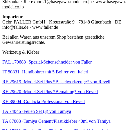
Shizouka · JP · export-1@hasegawa-model.co.jp · www.hasegawa-
model.co.jp
Importeur
Gebr. FALLER GmbH · Kreuzstraße 9 · 78148 Gütenbach · DE ·
info@faller.de · www.faller.de
Bei allen Waren aus unserem Shop bestehen gesetzliche
Gewährleistungsrechte.
Werkzeug & Kleber
FAL 170688 ·Spezial-Seitenschneider von Faller
IT 50831 ·Handbohrer mit 5 Bohrer von Italeri
RE 29619 ·Model-Set Plus *Bastelwerkzeuge* von Revell
RE 29620 ·Model-Set Plus *Bemalung* von Revell
RE 39604 ·Contacta Professional von Revell
TA 74046 ·Feilen Set (3) von Tamiya
TA 87003 ·Tamiya Cement/Plastikkleber 40ml von Tamiya