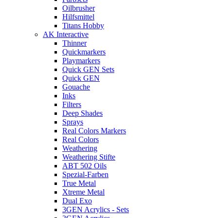
Oilbrusher
Hilfsmittel
Titans Hobby
AK Interactive
Thinner
Quickmarkers
Playmarkers
Quick GEN Sets
Quick GEN
Gouache
Inks
Filters
Deep Shades
Sprays
Real Colors Markers
Real Colors
Weathering
Weathering Stifte
ABT 502 Oils
Spezial-Farben
True Metal
Xtreme Metal
Dual Exo
3GEN Acrylics - Sets