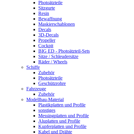
Photoätzteile
Sitzgurte
Resin
Bewaffnung
Maskierschablonen
Decals
3D-Decals
Propeller
Cockpit
BIG ED - Photoätzteil-Sets
Sitze / Schleudersitze
Räder / Wheels
Schiffe
Zubehör
Photoätzteile
Geschützrohre
Fahrzeuge
Zubehör
Modellbau-Material
Plastikplatten und Profile
sonstiges
Messingplatten und Profile
Aluplatten und Profile
Kupferplatten und Profile
Kabel und Drähte