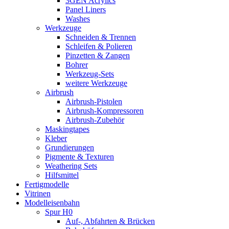
3GEN Acrylics
Panel Liners
Washes
Werkzeuge
Schneiden & Trennen
Schleifen & Polieren
Pinzetten & Zangen
Bohrer
Werkzeug-Sets
weitere Werkzeuge
Airbrush
Airbrush-Pistolen
Airbrush-Kompressoren
Airbrush-Zubehör
Maskingtapes
Kleber
Grundierungen
Pigmente & Texturen
Weathering Sets
Hilfsmittel
Fertigmodelle
Vitrinen
Modelleisenbahn
Spur H0
Auf-, Abfahrten & Brücken