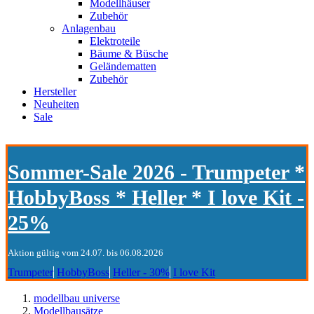
Modellhäuser
Zubehör
Anlagenbau
Elektroteile
Bäume & Büsche
Geländematten
Zubehör
Hersteller
Neuheiten
Sale
Sommer-Sale 2026 - Trumpeter *
HobbyBoss * Heller * I love Kit -
25%
Aktion gültig vom 24.07. bis 06.08.2026
Trumpeter
HobbyBoss
Heller - 30%
I love Kit
modellbau universe
Modellbausätze