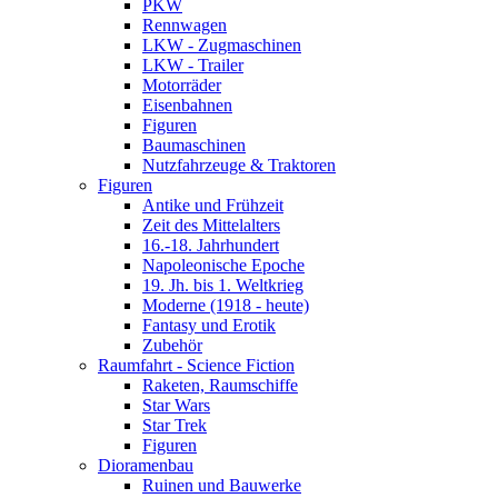
PKW
Rennwagen
LKW - Zugmaschinen
LKW - Trailer
Motorräder
Eisenbahnen
Figuren
Baumaschinen
Nutzfahrzeuge & Traktoren
Figuren
Antike und Frühzeit
Zeit des Mittelalters
16.-18. Jahrhundert
Napoleonische Epoche
19. Jh. bis 1. Weltkrieg
Moderne (1918 - heute)
Fantasy und Erotik
Zubehör
Raumfahrt - Science Fiction
Raketen, Raumschiffe
Star Wars
Star Trek
Figuren
Dioramenbau
Ruinen und Bauwerke