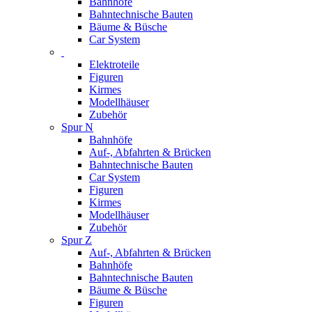
Bahnhöfe
Bahntechnische Bauten
Bäume & Büsche
Car System
Elektroteile
Figuren
Kirmes
Modellhäuser
Zubehör
Spur N
Bahnhöfe
Auf-, Abfahrten & Brücken
Bahntechnische Bauten
Car System
Figuren
Kirmes
Modellhäuser
Zubehör
Spur Z
Auf-, Abfahrten & Brücken
Bahnhöfe
Bahntechnische Bauten
Bäume & Büsche
Figuren