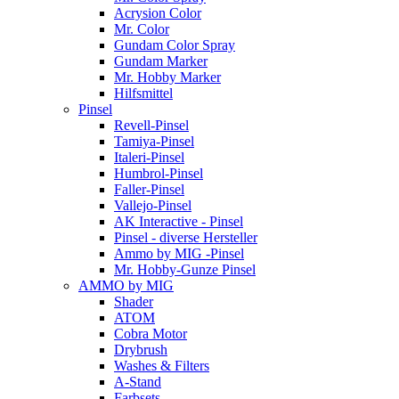
Acrysion Color
Mr. Color
Gundam Color Spray
Gundam Marker
Mr. Hobby Marker
Hilfsmittel
Pinsel
Revell-Pinsel
Tamiya-Pinsel
Italeri-Pinsel
Humbrol-Pinsel
Faller-Pinsel
Vallejo-Pinsel
AK Interactive - Pinsel
Pinsel - diverse Hersteller
Ammo by MIG -Pinsel
Mr. Hobby-Gunze Pinsel
AMMO by MIG
Shader
ATOM
Cobra Motor
Drybrush
Washes & Filters
A-Stand
Farbsets