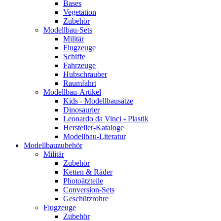
Bases
Vegetation
Zubehör
Modellbau-Sets
Militär
Flugzeuge
Schiffe
Fahrzeuge
Hubschrauber
Raumfahrt
Modellbau-Artikel
Kids - Modellbausätze
Dinosaurier
Leonardo da Vinci - Plastik
Hersteller-Kataloge
Modellbau-Literatur
Modellbauzubehör
Militär
Zubehör
Ketten & Räder
Photoätzteile
Conversion-Sets
Geschützrohre
Flugzeuge
Zubehör