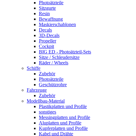
Photoätzteile
Sitzgurte
Resin
Bewaffnung
Maskierschablonen
Decals
3D-Decals
Propeller
Cockpit
BIG ED - Photoätzteil-Sets
Sitze / Schleudersitze
Räder / Wheels
Schiffe
Zubehör
Photoätzteile
Geschützrohre
Fahrzeuge
Zubehör
Modellbau-Material
Plastikplatten und Profile
sonstiges
Messingplatten und Profile
Aluplatten und Profile
Kupferplatten und Profile
Kabel und Drähte