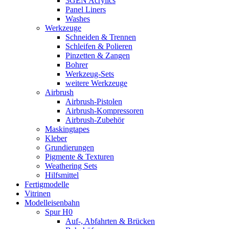
3GEN Acrylics
Panel Liners
Washes
Werkzeuge
Schneiden & Trennen
Schleifen & Polieren
Pinzetten & Zangen
Bohrer
Werkzeug-Sets
weitere Werkzeuge
Airbrush
Airbrush-Pistolen
Airbrush-Kompressoren
Airbrush-Zubehör
Maskingtapes
Kleber
Grundierungen
Pigmente & Texturen
Weathering Sets
Hilfsmittel
Fertigmodelle
Vitrinen
Modelleisenbahn
Spur H0
Auf-, Abfahrten & Brücken