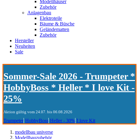
Modellhäuser
Zubehör
Anlagenbau
Elektroteile
Bäume & Büsche
Geländematten
Zubehör
Hersteller
Neuheiten
Sale
Sommer-Sale 2026 - Trumpeter *
HobbyBoss * Heller * I love Kit -
25%
Aktion gültig vom 24.07. bis 06.08.2026
Trumpeter
HobbyBoss
Heller - 30%
I love Kit
modellbau universe
Modellbauzubehör