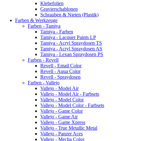
Klebefolien
Gravierschablonen
Schrauben & Nieten (Plastik)
Farben & Werkzeuge
Farben - Tamiya
Tamiya - Farben
Tamiya - Lacquer Paints LP
Tamiya - Acryl Spraydosen TS
Tamiya - Acryl Spraydosen AS
Tamiya - Lexan Spraydosen PS
Farben - Revell
Revell - Email Color
Revell - Aqua Color
Revell - Spraydosen
Farben - Vallejo
Vallejo - Model Air
Vallejo - Model Air - Farbsets
Vallejo - Model Color
Vallejo - Model Color - Farbsets
Vallejo - Game Color
Vallejo - Game Air
Vallejo - Game Xpress
Vallejo - True Metallic Metal
Vallejo - Panzer Aces
Vallejo - Mecha Color