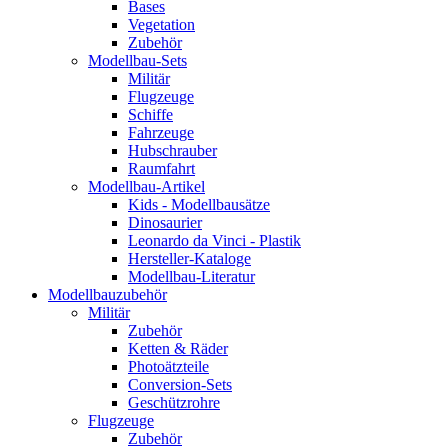
Bases
Vegetation
Zubehör
Modellbau-Sets
Militär
Flugzeuge
Schiffe
Fahrzeuge
Hubschrauber
Raumfahrt
Modellbau-Artikel
Kids - Modellbausätze
Dinosaurier
Leonardo da Vinci - Plastik
Hersteller-Kataloge
Modellbau-Literatur
Modellbauzubehör
Militär
Zubehör
Ketten & Räder
Photoätzteile
Conversion-Sets
Geschützrohre
Flugzeuge
Zubehör