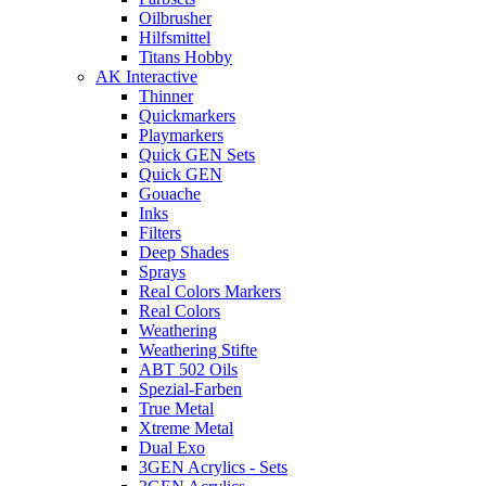
Oilbrusher
Hilfsmittel
Titans Hobby
AK Interactive
Thinner
Quickmarkers
Playmarkers
Quick GEN Sets
Quick GEN
Gouache
Inks
Filters
Deep Shades
Sprays
Real Colors Markers
Real Colors
Weathering
Weathering Stifte
ABT 502 Oils
Spezial-Farben
True Metal
Xtreme Metal
Dual Exo
3GEN Acrylics - Sets