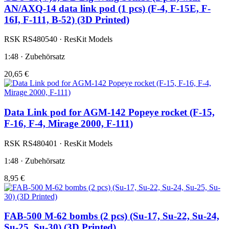
AN/AXQ-14 data link pod (1 pcs) (F-4, F-15E, F-
16I, F-111, B-52) (3D Printed)
RSK RS480540 · ResKit Models
1:48 · Zubehörsatz
20,65 €
Data Link pod for AGM-142 Popeye rocket (F-15,
F-16, F-4, Mirage 2000, F-111)
RSK RS480401 · ResKit Models
1:48 · Zubehörsatz
8,95 €
FAB-500 M-62 bombs (2 pcs) (Su-17, Su-22, Su-24,
Su-25, Su-30) (3D Printed)