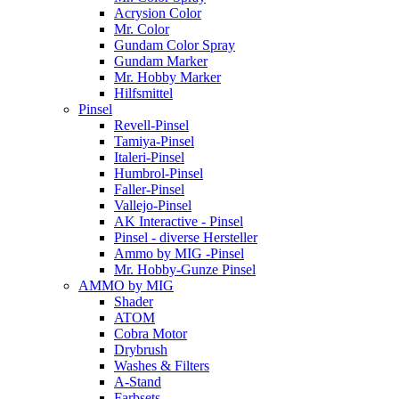
Acrysion Color
Mr. Color
Gundam Color Spray
Gundam Marker
Mr. Hobby Marker
Hilfsmittel
Pinsel
Revell-Pinsel
Tamiya-Pinsel
Italeri-Pinsel
Humbrol-Pinsel
Faller-Pinsel
Vallejo-Pinsel
AK Interactive - Pinsel
Pinsel - diverse Hersteller
Ammo by MIG -Pinsel
Mr. Hobby-Gunze Pinsel
AMMO by MIG
Shader
ATOM
Cobra Motor
Drybrush
Washes & Filters
A-Stand
Farbsets