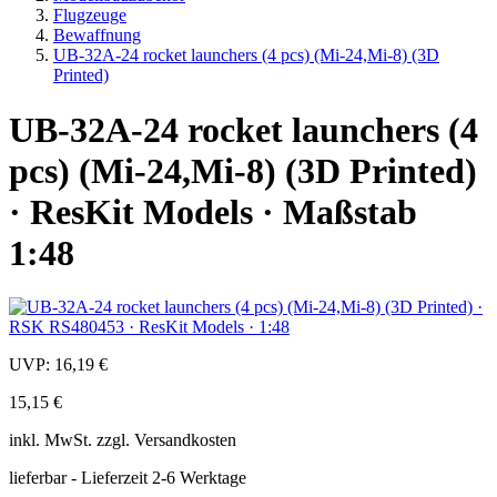
Flugzeuge
Bewaffnung
UB-32A-24 rocket launchers (4 pcs) (Mi-24,Mi-8) (3D
Printed)
UB-32A-24 rocket launchers (4
pcs) (Mi-24,Mi-8) (3D Printed)
· ResKit Models · Maßstab
1:48
UVP:
16,19 €
15,15 €
inkl.
MwSt. zzgl.
Versandkosten
lieferbar - Lieferzeit 2-6 Werktage